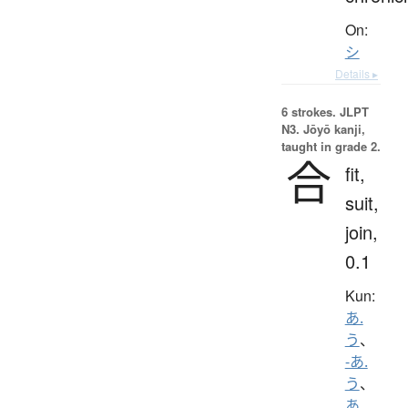
On:
シ
Details ▸
6 strokes.
JLPT
N3. Jōyō kanji,
taught in grade 2.
合
fit,
suit,
join,
0.1
Kun:
あ.
う
、
-あ.
う
、
あ.