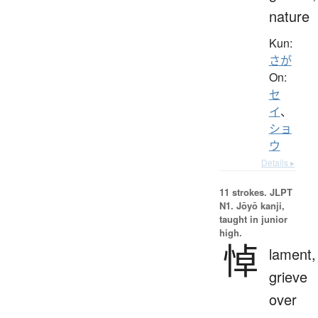
nature
Kun:
さが
On:
セ
イ
、
ショ
ウ
Details ▸
11 strokes.
JLPT
N1. Jōyō kanji,
taught in junior
high.
悼
lament,
grieve
over