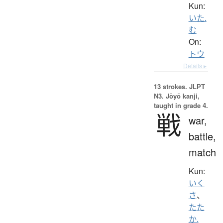
Kun:
いた.
む
On:
トウ
Details ▸
13 strokes.
JLPT
N3. Jōyō kanji,
taught in grade 4.
戦
war,
battle,
match
Kun:
いく
さ
、
たた
か.