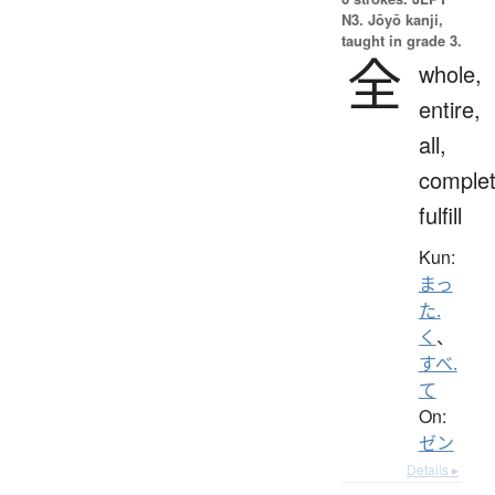
N3. Jōyō kanji,
taught in grade 3.
全
whole,
entire,
all,
complet
fulfill
Kun:
まっ
た.
く
、
すべ.
て
On:
ゼン
Details ▸