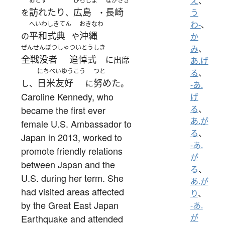
え
、
おとず
ひろしま
ながさき
訪れたり
広島
長崎
を
、
・
う
わ-
、
へいわしきてん
おきなわ
平和式典
沖縄
の
や
か
ぜんせんぼつしゃ
ついとうしき
み
、
全戦没者
追悼式
に出席
あ.げ
にちべいゆうこう
つと
る
、
日米友好
努めた
し、
に
。
-あ.
Caroline Kennedy, who
げ
became the first ever
る
、
あ.が
female U.S. Ambassador to
る
、
Japan in 2013, worked to
-あ.
promote friendly relations
が
between Japan and the
る
、
U.S. during her term. She
あ.が
had visited areas affected
り
、
by the Great East Japan
-あ.
Earthquake and attended
が