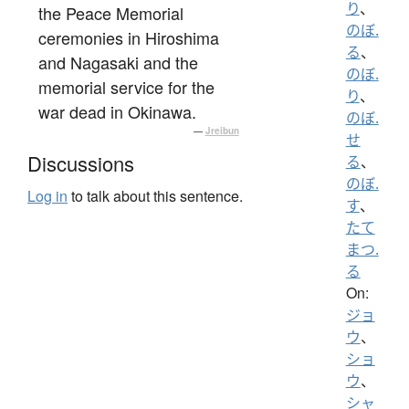
り
、
the Peace Memorial
のぼ.
ceremonies in Hiroshima
る
、
and Nagasaki and the
のぼ.
memorial service for the
り
、
war dead in Okinawa.
のぼ.
—
Jreibun
せ
Discussions
る
、
のぼ.
Log in
to talk about this sentence.
す
、
たて
まつ.
る
On:
ジョ
ウ
、
ショ
ウ
、
シャ