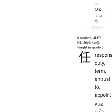
る
On:
チュ
ウ
Details ▸
6 strokes.
JLPT
N3. Jōyō kanji,
taught in grade 5.
任
responsi
duty,
term,
entrust
to,
appoint
Kun:
まか.