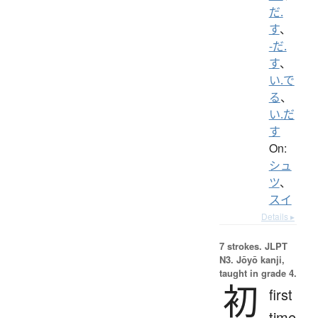
だ.
す
、
-だ.
す
、
い.で
る
、
い.だ
す
On:
シュ
ツ
、
スイ
Details ▸
7 strokes.
JLPT
N3. Jōyō kanji,
taught in grade 4.
初
first
time,