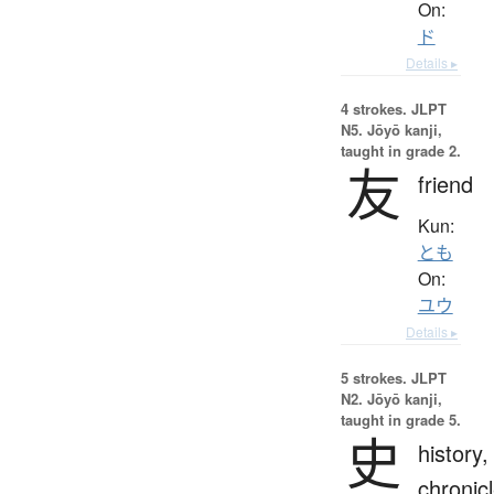
On:
ド
Details ▸
4 strokes.
JLPT
N5. Jōyō kanji,
taught in grade 2.
友
friend
Kun:
とも
On:
ユウ
Details ▸
5 strokes.
JLPT
N2. Jōyō kanji,
taught in grade 5.
史
history,
chronic