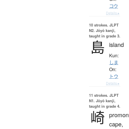
コウ
Details ▸
10 strokes.
JLPT
N2. Jōyō kanji,
taught in grade 3.
島
island
Kun:
しま
On:
トウ
Details ▸
11 strokes.
JLPT
N1. Jōyō kanji,
taught in grade 4.
崎
promont
cape,