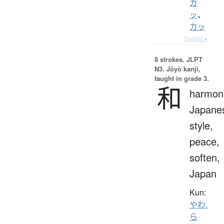
ガ
ッ
、
カッ
Details ▸
8 strokes.
JLPT
N3. Jōyō kanji,
taught in grade 3.
和
harmon
Japane
style,
peace,
soften,
Japan
Kun:
やわ.
ら