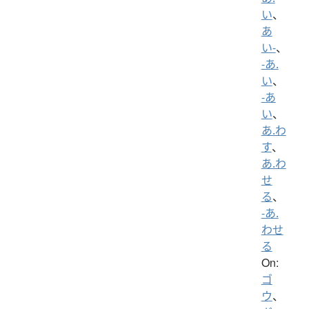
い
、
あ
い-
、
-あ.
い
、
-あ
い
、
あ.わ
す
、
あ.わ
せ
る
、
-あ.
わせ
る
On:
ゴ
ウ
、