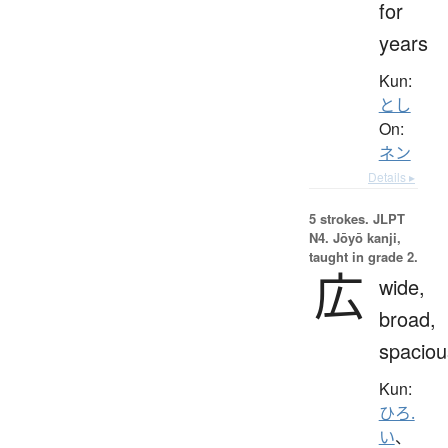
for
years
Kun:
とし
On:
ネン
Details ▸
5 strokes.
JLPT
N4. Jōyō kanji,
taught in grade 2.
広
wide,
broad,
spaciou
Kun:
ひろ.
い
、