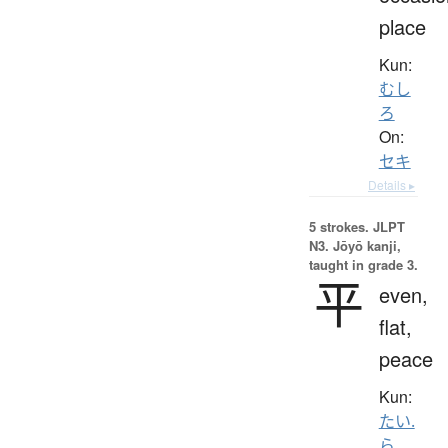
place
Kun:
むし
ろ
On:
セキ
Details ▸
5 strokes.
JLPT
N3. Jōyō kanji,
taught in grade 3.
平
even,
flat,
peace
Kun:
たい.
ら
、