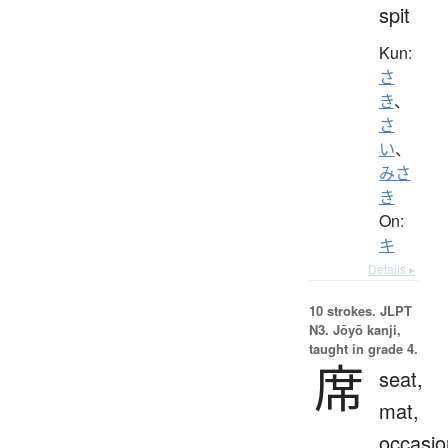
spit
Kun:
さ
き
、
さ
い
、
みさ
き
On:
キ
Details ▸
10 strokes.
JLPT
N3. Jōyō kanji,
taught in grade 4.
席
seat,
mat,
occasio