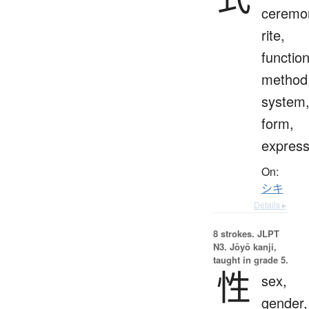
ceremo
rite,
function
method
system
form,
express
On:
シキ
Details ▸
8 strokes.
JLPT
N3. Jōyō kanji,
taught in grade 5.
性
sex,
gender,