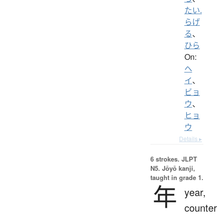
たい.
らげ
る
、
ひら
On:
ヘ
イ
、
ビョ
ウ
、
ヒョ
ウ
Details ▸
6 strokes.
JLPT
N5. Jōyō kanji,
taught in grade 1.
年
year,
counter