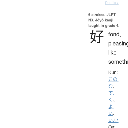
Details ▸
6 strokes.
JLPT
N3. Jōyō kanji,
taught in grade 4.
好
fond,
pleasin
like
someth
Kun:
この.
む
、
す.
く
、
よ.
い
、
い.い
On: