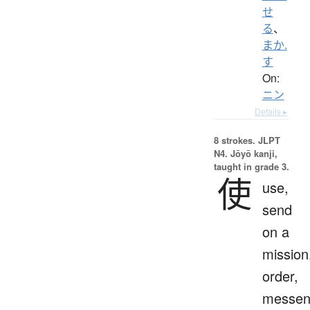
せ
る
、
まか.
す
On:
ニン
Details ▸
8 strokes.
JLPT
N4. Jōyō kanji,
taught in grade 3.
使
use,
send
on a
mission
order,
messen