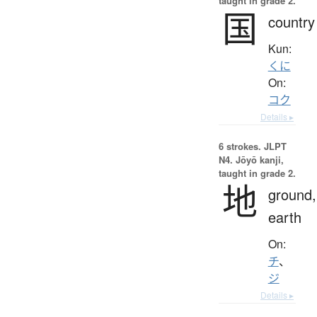
taught in grade 2.
国
country
Kun:
くに
On:
コク
Details ▸
6 strokes.
JLPT
N4. Jōyō kanji,
taught in grade 2.
地
ground,
earth
On:
チ
、
ジ
Details ▸