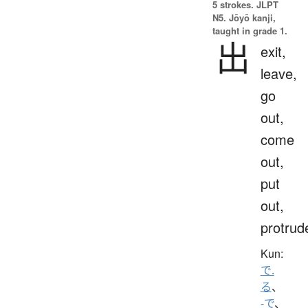
5 strokes.
JLPT
N5. Jōyō kanji,
taught in grade 1.
出
exit,
leave,
go
out,
come
out,
put
out,
protrud
Kun:
で.
る
、
-で
、