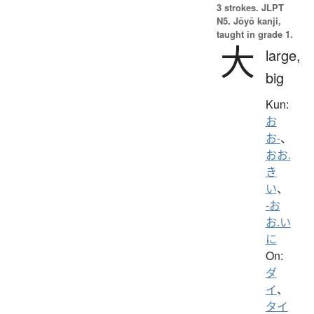
3 strokes.
JLPT
N5. Jōyō kanji,
taught in grade 1.
大
large,
big
Kun:
お
お-
、
おお.
き
い
、
-お
お.い
に
On:
ダ
イ
、
タイ