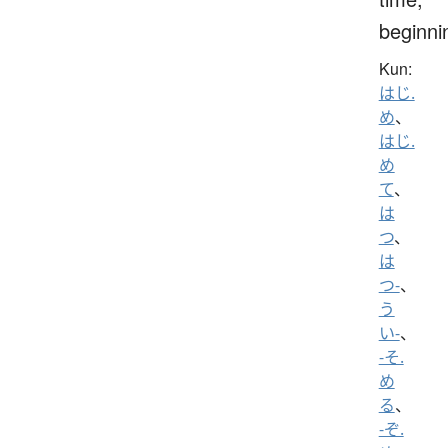
beginni
Kun:
はじ.
め
、
はじ.
め
て
、
は
つ
、
は
つ-
、
う
い-
、
-そ.
め
る
、
-ぞ.