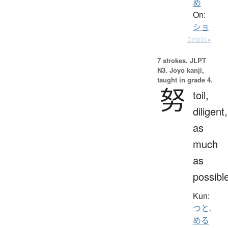
め
On:
ショ
Details ▸
7 strokes.
JLPT
N3. Jōyō kanji,
taught in grade 4.
努
toil,
diligent,
as
much
as
possibl
Kun:
つと.
める