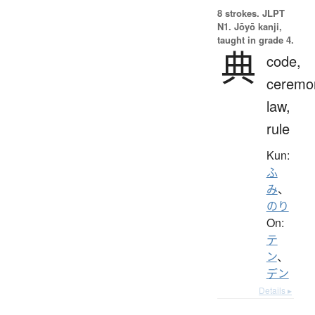
8 strokes.
JLPT
N1. Jōyō kanji,
taught in grade 4.
典
code,
ceremo
law,
rule
Kun:
ふ
み
、
のり
On:
テ
ン
、
デン
Details ▸