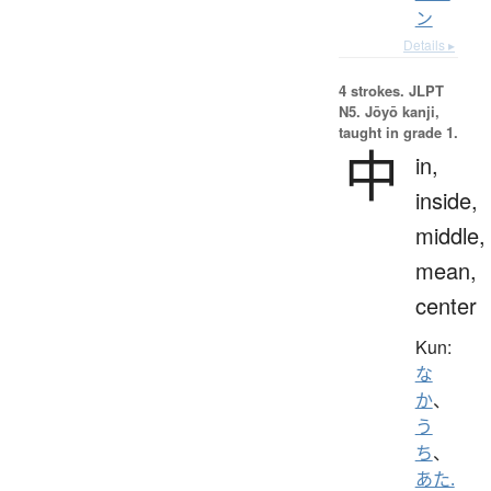
ン
Details ▸
4 strokes.
JLPT
N5. Jōyō kanji,
taught in grade 1.
中
in,
inside,
middle,
mean,
center
Kun:
な
か
、
う
ち
、
あた.