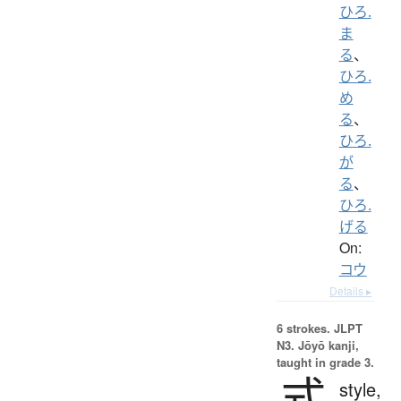
ひろ.
ま
る
、
ひろ.
め
る
、
ひろ.
が
る
、
ひろ.
げる
On:
コウ
Details ▸
6 strokes.
JLPT
N3. Jōyō kanji,
taught in grade 3.
式
style,