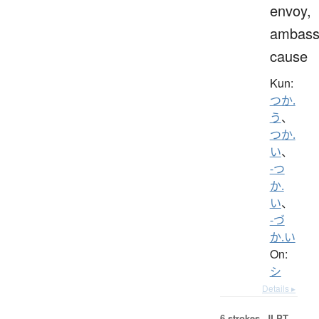
envoy,
ambass
cause
Kun:
つか.
う
、
つか.
い
、
-つ
か.
い
、
-づ
か.い
On:
シ
Details ▸
6 strokes.
JLPT