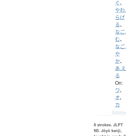
ぐ
、
やわ.
らげ
る
、
なご.
む
、
なご.
や
か
、
あ.え
る
On:
ワ
、
オ
、
カ
Details ▸
8 strokes.
JLPT
N5. Jōyō kanji,