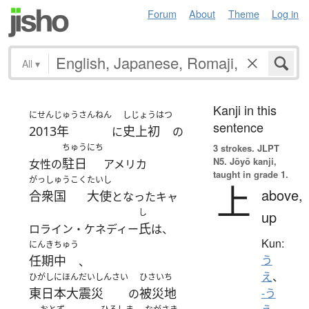
Forum
About
Theme
Log in
All
▾
Kanji in this
にせんじゅうさんねん
しじょうはつ
sentence
2013年
史上初
に
の
ちゅうにち
3 strokes.
JLPT
N5. Jōyō kanji,
駐日
女性の
アメリカ
taught in grade 1.
がっしゅうこく
たいし
上
above,
合衆国
大使
となったキャ
し
up
氏
ロライン・ケネディー
は、
Kun:
にんきちゅう
任期中
う
、
え
、
ひがしにほんだいしんさい
ひさいち
東日本大震災
被災地
-う
の