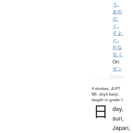
う
、
おの
の.
く
、
そよ.
ぐ
、
わな
な.く
On:
セン
Details ▸
4 strokes.
JLPT
N5. Jōyō kanji,
taught in grade 1.
日
day,
sun,
Japan,