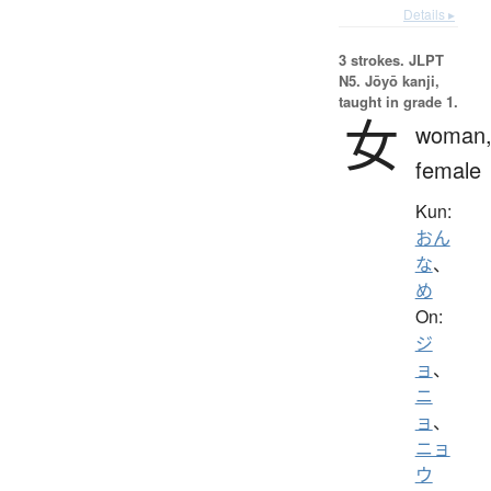
Details ▸
3 strokes.
JLPT
N5. Jōyō kanji,
taught in grade 1.
女
woman
female
Kun:
おん
な
、
め
On:
ジ
ョ
、
ニ
ョ
、
ニョ
ウ