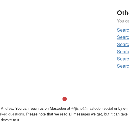
Oth
You can
Sear
Sear
Sear
Searc
Sear
Sear
 Andrew
. You can reach us on Mastodon at
@jisho@mastodon.social
or by e-m
asked questions
. Please note that we read all messages we get, but it can take a
devote to it.