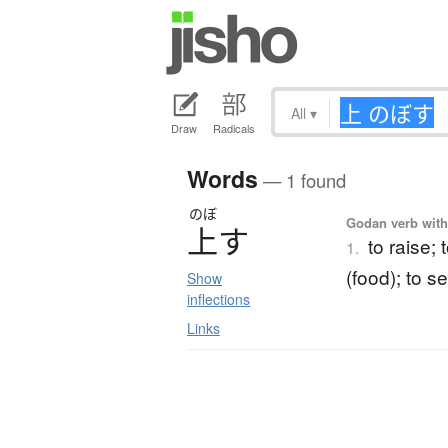
All
▾
Draw
Radicals
Words
— 1 found
のぼ
Godan verb with
上
す
to raise; 
1.
(food); to 
Show
inflections
Links