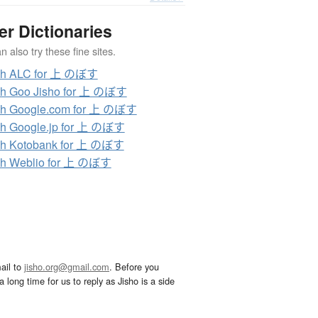
er Dictionaries
 also try these fine sites.
ch ALC for 上 のぼす
ch Goo Jisho for 上 のぼす
ch Google.com for 上 のぼす
h Google.jp for 上 のぼす
ch Kotobank for 上 のぼす
ch Weblio for 上 のぼす
ail to
jisho.org@gmail.com
. Before you
 long time for us to reply as Jisho is a side