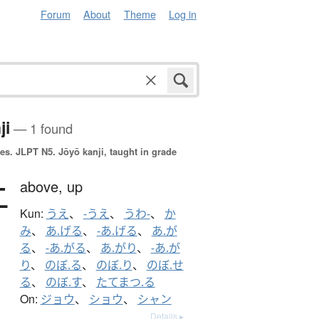
Forum
About
Theme
Log in
ji
— 1 found
es.
JLPT N5. Jōyō kanji, taught in grade
上
above,
up
Kun:
うえ
、
-うえ
、
うわ-
、
か
み
、
あ.げる
、
-あ.げる
、
あ.が
る
、
-あ.がる
、
あ.がり
、
-あ.が
り
、
のぼ.る
、
のぼ.り
、
のぼ.せ
る
、
のぼ.す
、
たてまつ.る
On:
ジョウ
、
ショウ
、
シャン
Details ▸