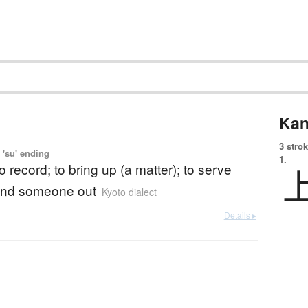
Kan
3 strok
 'su' ending
1.
to record; to bring up (a matter); to serve
send someone out
Kyoto dialect
Details ▸