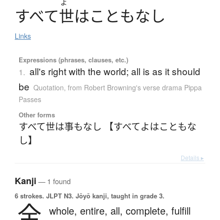
よ
す
べ
て
世
は
こ
と
も
な
し
Links
Expressions (phrases, clauses, etc.)
all's right with the world; all is as it should
1.
be
Quotation
,
from Robert Browning's verse drama Pippa
Passes
Other forms
すべて世は事もなし 【すべてよはこともな
し】
Details ▸
Kanji
— 1 found
6 strokes.
JLPT N3. Jōyō kanji, taught in grade 3.
全
whole,
entire,
all,
complete,
fulfill