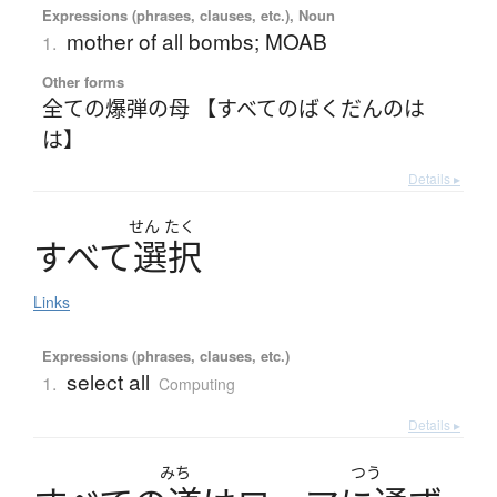
Expressions (phrases, clauses, etc.), Noun
mother of all bombs; MOAB
1.
Other forms
全ての爆弾の母 【すべてのばくだんのは
は】
Details ▸
せん
たく
す
べ
て
選択
Links
Expressions (phrases, clauses, etc.)
select all
1.
Computing
Details ▸
みち
つう