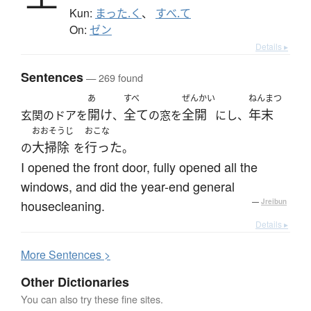
Kun:
まった.く
、
すべ.て
On:
ゼン
Details ▸
Sentences
— 269 found
あ
すべ
ぜんかい
ねんまつ
開け
全て
全開
年末
玄関のドアを
、
の窓を
にし、
おおそうじ
おこな
大掃除
行った
の
を
。
I opened the front door, fully opened all the
windows, and did the year-end general
housecleaning.
—
Jreibun
Details ▸
More
S
entences >
Other Dictionaries
You can also try these fine sites.