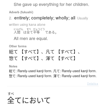
She gave up everything for her children.
Adverb (fukushi)
entirely; completely; wholly; all
2.
Usually
written using kana alone
にんげん
すべ
びょうどう
。
人間
は
全て
平等
である
All men are equal.
Other forms
総て 【すべて】
、
凡て 【すべて】
、
惣て 【すべて】
、
渾て 【すべて】
Notes
総て: Rarely-used kanji form. 凡て: Rarely-used kanji form.
惣て: Rarely-used kanji form. 渾て: Rarely-used kanji form.
Details ▸
すべ
全
て
に
お
い
て