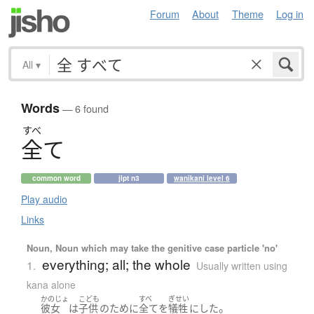
Forum
About
Theme
Log in
All
▾
Words
— 6 found
すべ
全
て
common word
jlpt n3
wanikani level 6
Play audio
Links
Noun, Noun which may take the genitive case particle 'no'
everything; all; the whole
1.
Usually written using
kana alone
かのじょ
こども
すべ
ぎせい
。
彼女
は
子供
の
ために
全て
を
犠牲
に
した