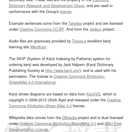
Dictionary Research and Development Group
, and are used in
conformance with the Group's
licence
.
Example sentences come from the
Tatoeba
project and are licensed
under
Creative Commons CC-BY
. And from the
Jreibun
project.
Audio files are graciously provided by
Tofugu’s
excellent kanji
learning site
WaniKani
.
The SKIP (System of Kanji Indexing by Patterns) system for
ordering kanji was developed by Jack Halpern (Kanji Dictionary
Publishing Society at
http://www.kanji.org/
), and is used with his
permission. The license is
Creative Commons Attribution-
ShareAlike 4.0 International
.
Kanji stroke diagrams are based on data from
KanjiVG
, which is
copyright © 2009-2012 Ulrich Apel and released under the
Creative
Commons Attribution-Share Alike 3.0
license.
Wikipedia data comes from the
DBpedia
project and is dual licensed
under
Creative Commons Attribution-ShareAlike 3.0
and
GNU Free
Documentation License
.