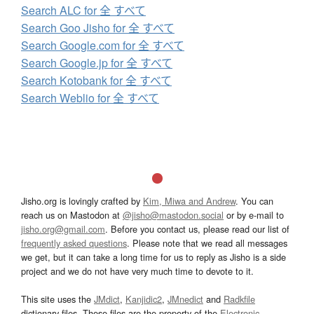
Search ALC for 全 すべて
Search Goo Jisho for 全 すべて
Search Google.com for 全 すべて
Search Google.jp for 全 すべて
Search Kotobank for 全 すべて
Search Weblio for 全 すべて
Jisho.org is lovingly crafted by
Kim, Miwa and Andrew
. You can
reach us on Mastodon at
@jisho@mastodon.social
or by e-mail to
jisho.org@gmail.com
. Before you contact us, please read our list of
frequently asked questions
. Please note that we read all messages
we get, but it can take a long time for us to reply as Jisho is a side
project and we do not have very much time to devote to it.
This site uses the
JMdict
,
Kanjidic2
,
JMnedict
and
Radkfile
dictionary files. These files are the property of the
Electronic