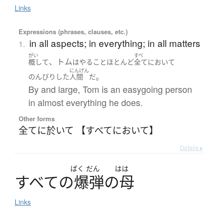
Links
Expressions (phrases, clauses, etc.)
in all aspects; in everything; in all matters
1.
がい
すべ
、トム
概して
は
やる
こと
ほとんど
全てにおいて
にんげん
。
のんびり
した
人間
だ
By and large, Tom is an easygoing person
in almost everything he does.
Other forms
全てに於いて 【すべてにおいて】
Details ▸
ばく
だん
はは
す
べ
て
の
爆弾
の
母
Links