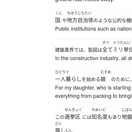
くに
ちほうじちたい
国
地方自治体
や
のような公的な機
Public institutions such as natio
すべ
ミリたんい
全て
ミリ単
建築業界では、製図は
In the construction industry, all 
ひとりぐ
むすめ
一人暮らし
娘
を始める
のために
For my daughter, who is starting
everything from packing to bringi
せんきょく
ちめいど
じば
選挙区
知名度
地
この
には
もあり
ひと
等しい
。