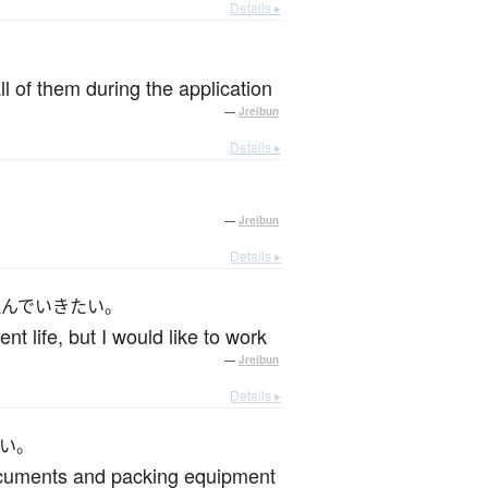
Details ▸
ll of them during the application
—
Jreibun
Details ▸
—
Jreibun
Details ▸
組んでいきたい。
ent life, but I would like to work
—
Jreibun
Details ▸
い。
documents and packing equipment