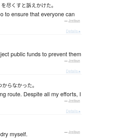
を尽くすと訴えかけた。
do to ensure that everyone can
—
Jreibun
Details ▸
nject public funds to prevent them
—
Jreibun
Details ▸
つからなかった。
 route. Despite all my efforts, I
—
Jreibun
Details ▸
ndry myself.
—
Jreibun