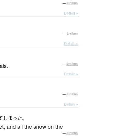
—
Jreibun
Details ▸
—
Jreibun
Details ▸
als.
—
Jreibun
Details ▸
—
Jreibun
Details ▸
てしまった。
et, and all the snow on the
—
Jreibun