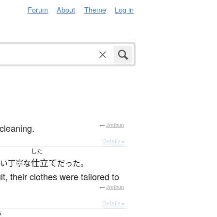
Forum
About
Theme
Log in
cleaning.
—
Jreibun
Details ▸
した
仕立て
い丁寧な
だった。
t, their clothes were tailored to
—
Jreibun
Details ▸
ら