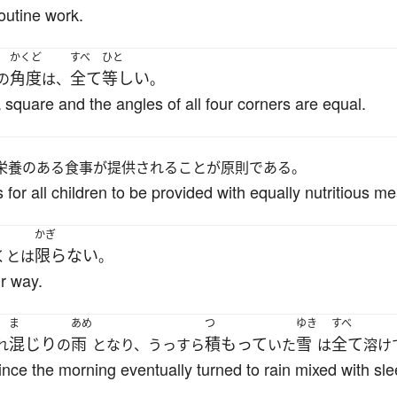
routine work.
かくど
すべ
ひと
角度
全て
等しい
の
は、
。
a square and the angles of all four corners are equal.
栄養のある食事が提供されることが原則である。
 for all children to be provided with equally nutritious me
かぎ
限らない
くとは
。
ur way.
ま
あめ
つ
ゆき
すべ
混じり
雨
積もって
雪
全て
れ
の
となり、うっすら
いた
は
溶け
nce the morning eventually turned to rain mixed with sle