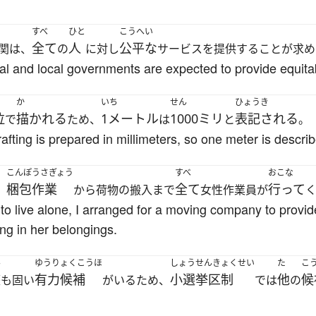
すべ
ひと
こうへい
全て
人
公平な
関は、
の
に対し
サービスを提供することが求め
nal and local governments are expected to provide equitab
か
いち
せん
ひょうき
位
描かれる
1メートル
1000ミリ
表記される
で
ため、
は
と
。
drafting is prepared in millimeters, so one meter is descri
こんぽうさぎょう
すべ
おこな
梱包作業
全て
行って
、
から荷物の搬入まで
女性作業員が
 to live alone, I arranged for a moving company to provi
ng in her belongings.
ん
ゆうりょくこうほ
しょうせんきょくせい
た
こ
盤
有力候補
小選挙区制
他
候
も固い
がいるため、
では
の