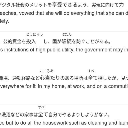
享受できる
力
デジタル社会のメリットを
よう、実現に向けて
peeches, vowed that she will do everything that she can 
iety.
とうにゅう
はたん
投入
破綻
、公的資金を
し、国が
を防ぐことがある。
nstitutions of high public utility, the government may i
こころあ
すべ
心当たり
全て
職場、通勤経路など
のある場所は
探したが、見
verywhere for it: in my home, at work, and on a commuting
すべ
全て
や洗濯などの家事は
自分でやるよりしようがない。
ice but to do all the housework such as cleaning and lau