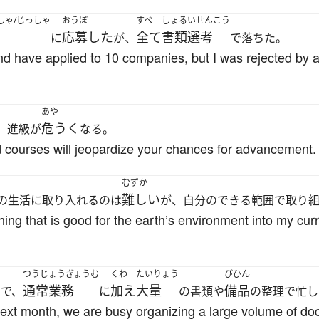
しゃ/じっしゃ
おうぼ
すべ
しょるいせんこう
応募した
全て
書類選考
に
が、
で落ちた。
and have applied to 10 companies, but I was rejected by a
あや
危うく
、進級が
なる。
red courses will jeopardize your chances for advancement.
むずか
難しい
の生活に取り入れるのは
が、自分のできる範囲で取り
ything that is good for the earth’s environment into my curr
つうじょうぎょうむ
くわ
たいりょう
びひん
通常業務
加え
大量
備品
ので、
に
の書類や
の整理で忙し
next month, we are busy organizing a large volume of 