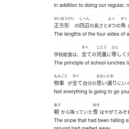
in addition to doing our regular, 
せいほうけい
しへん
よっ
かく
正方形
四辺
4つ
角
の
の長さと
の
The lengths of the four sides of 
すべ
じどう
ひと
全て
児童
等しく
学校給食は、
の
に
The principle of school lunches is
ものごと
すべ
おもいどお
物事
全て
思い通り
が
自分の
にい
Not everything is going to go yo
あさ
ゆき
朝
雪
から降っていた
はやがてみぞ
The snow that had been falling si
ground had melted away.