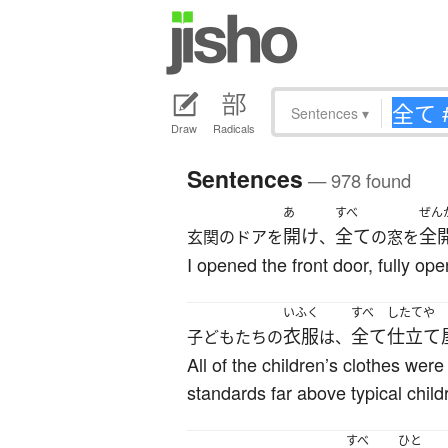
Sentences
▾
Draw
Radicals
Sentences
— 978 found
あ
すべ
ぜん
開け
全て
全
玄関のドアを
、
の窓を
I opened the front door, fully o
いふく
すべ
したてや
衣服
全て
仕立て
子どもたちの
は、
All of the children’s clothes were
standards far above typical child
すべ
ひと