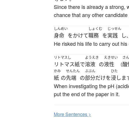
Since there is already a strong, w
chance that any other candidate 
しんめい
しょくむ
じっせん
身命
を
かけて
職務
を
実践
し
He risked his life to carry out hi
リトマスし
ようえき
えきせい
さ
リトマス紙
で
溶液
の
液性
酸
（
かみ
せんたん
ぶぶん
ひた
紙
の
先端
の
部分
だけ
を
浸しま
When investigating the pH (acidic,
put the end of the paper in it.
More
S
entences >