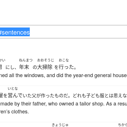
かい
ねんまつ
おおそうじ
おこな
開
年末
大掃除
行った
にし、
の
を
。
pened all the windows, and did the year-end general house
いとな
屋
営んで
を
いた父が作ったものだ。どれも子ども服とは思えな
 made by their father, who owned a tailor shop. As a resul
ren’s clothes.
きょうじゅ
ちか