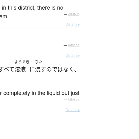
 this district, there is no
tem.
—
Jreibun
Details ▸
—
Tatoeba
Details ▸
ようえき
ひた
すべて
溶液
に
浸す
の
ではなく
、
 completely in the liquid but just
—
Tatoeba
Details ▸