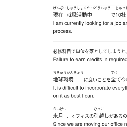
げんざい
しゅうしょくかつどうちゅう
じゅっ
現在
就職活動中
10社
で
I am currently looking for a job 
process.
必修科目で単位を落としてしまうと
Failure to earn credits in requi
ちきゅうかんきょう
すべ
地球環境
全て
に良いことを
今
It is difficult to incorporate ever
on it as best I can.
らいげつ
ひっこ
来月
引越し
、オフィスの
がある
Since we are moving our office 