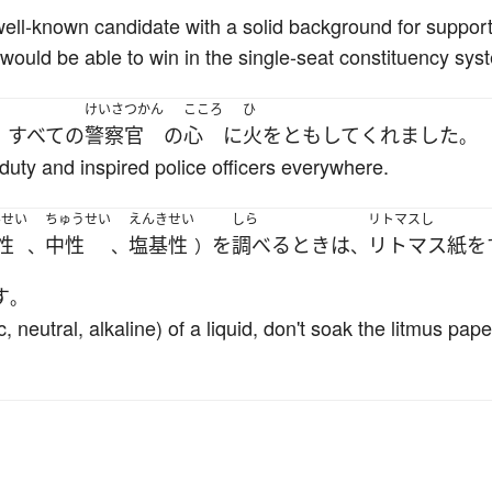
ell-known candidate with a solid background for support in
would be able to win in the single-seat constituency sys
けいさつかん
こころ
ひ
すべて
の
警察官
の
心
に
火
を
ともして
くれました
、
。
s duty and inspired police officers everywhere.
んせい
ちゅうせい
えんきせい
しら
リトマスし
性
中性
塩基性
を
調べる
とき
は
リトマス紙
を
、
、
）
、
す
。
 neutral, alkaline) of a liquid, don't soak the litmus paper