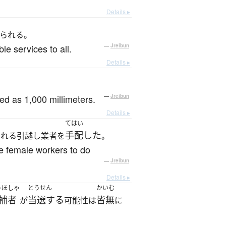
Details ▸
られる。
le services to all.
—
Jreibun
Details ▸
bed as 1,000 millimeters.
—
Jreibun
Details ▸
てはい
手配した
くれる引越し業者を
。
de female workers to do
—
Jreibun
Details ▸
うほしゃ
とうせん
かいむ
補者
当選する
皆無
が
可能性は
に