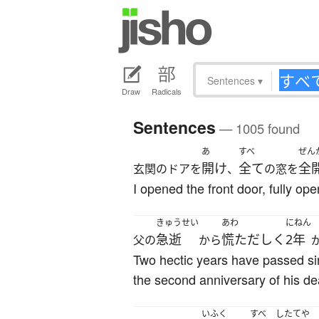
Sentences
▾
Draw
Radicals
Sentences
— 1005 found
あ
すべ
ぜん
開け
全て
全
玄関のドアを
、
の窓を
I opened the front door, fully o
きゅうせい
あわ
にねん
急逝
慌ただしく
2年
父の
から
Two hectic years have passed sin
the second anniversary of his de
いふく
すべ
したてや