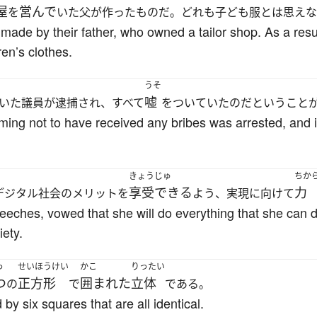
屋
営んで
を
いた父が作ったものだ。どれも子ども服とは思えな
 made by their father, who owned a tailor shop. As a resul
ren’s clothes.
うそ
嘘
いた議員が逮捕され、すべて
をついていたのだということ
ming not to have received any bribes was arrested, and i
きょうじゅ
ちか
享受できる
力
デジタル社会のメリットを
よう、実現に向けて
peeches, vowed that she will do everything that she can 
iety.
っ
せいほうけい
かこ
りったい
つ
正方形
囲まれた
立体
の
で
である。
 by six squares that are all identical.