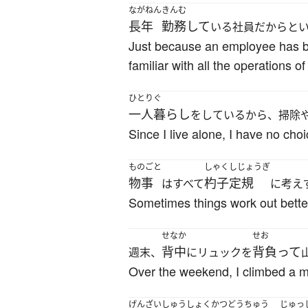
ながねん
きんむ
長年
勤務して
いる社員だからと
Just because an employee has be
familiar with all the operations o
ひとりぐ
一人暮らし
をしているから、掃除
Since I live alone, I have no cho
ものごと
しゃくしじょうぎ
物事
杓子定規
はすべて
に考え
Sometimes things work out better 
せなか
せお
背中
背負って
週末、
にリュックを
Over the weekend, I climbed a m
げんざい
しゅうしょくかつどうちゅう
じゅっ