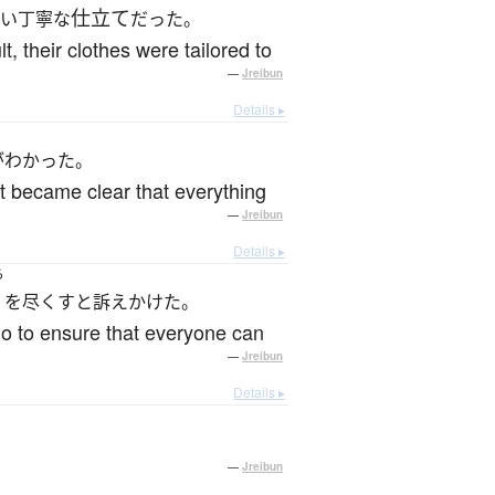
仕立て
い丁寧な
だった。
t, their clothes were tailored to
—
Jreibun
Details ▸
がわかった。
t became clear that everything
—
Jreibun
Details ▸
ら
を尽くすと訴えかけた。
do to ensure that everyone can
—
Jreibun
Details ▸
—
Jreibun