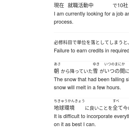
現在
就職活動中
10社
で
I am currently looking for a job 
process.
必修科目で単位を落としてしまうと
Failure to earn credits in requi
あさ
ゆき
いつのまにか
朝
雪
いつの間
から降っていた
が
The snow that had been falling sin
snow will melt in a few hours.
ちきゅうかんきょう
すべ
地球環境
全て
に良いことを
今
It is difficult to incorporate ever
on it as best I can.