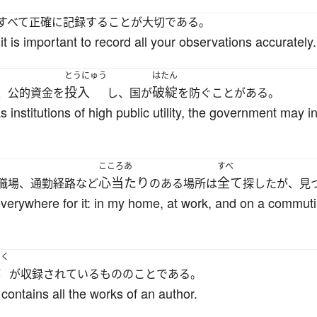
すべて正確に記録することが大切である。
 is important to record all your observations accurately.
とうにゅう
はたん
投入
破綻
、公的資金を
し、国が
を防ぐことがある。
nstitutions of high public utility, the government may i
こころあ
すべ
心当たり
全て
職場、通勤経路など
のある場所は
探したが、見
verywhere for it: in my home, at work, and on a commuting
さく
作
が収録されているもののことである。
 contains all the works of an author.