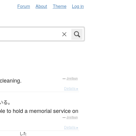
Forum
About
Theme
Log in
cleaning.
—
Jreibun
Details ▸
いる。
le to hold a memorial service on
—
Jreibun
Details ▸
した