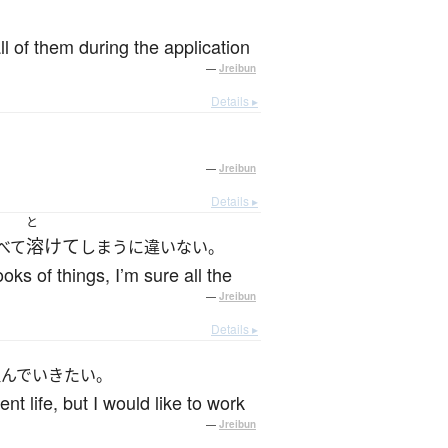
ll of them during the application
—
Jreibun
Details ▸
—
Jreibun
Details ▸
と
溶けて
べて
しまうに違いない。
oks of things, I’m sure all the
—
Jreibun
Details ▸
組んでいきたい。
ent life, but I would like to work
—
Jreibun