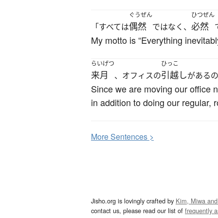
ぐうぜん
ひつぜん
偶然
必然
「すべては
ではなく、
My motto is “Everything inevitab
らいげつ
ひっこ
来月
引越し
、オフィスの
がある
Since we are moving our office 
in addition to doing our regular, 
More
S
entences >
Jisho.org is lovingly crafted by
Kim, Miwa and
contact us, please read our list of
frequently 