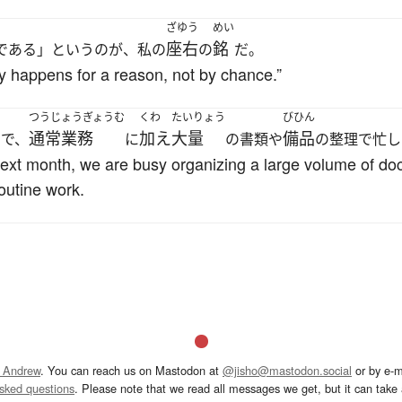
ざゆう
めい
座右
銘
である」というのが、私の
の
だ。
ly happens for a reason, not by chance.”
つうじょうぎょうむ
くわ
たいりょう
びひん
通常業務
加え
大量
備品
ので、
に
の書類や
の整理で忙し
next month, we are busy organizing a large volume of 
routine work.
 Andrew
. You can reach us on Mastodon at
@jisho@mastodon.social
or by e-m
asked questions
. Please note that we read all messages we get, but it can take a