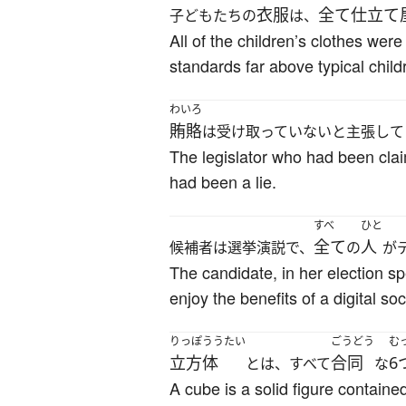
衣服
全て
仕立て
子どもたちの
は、
All of the children’s clothes were
standards far above typical child
わいろ
賄賂
は受け取っていないと主張して
The legislator who had been clai
had been a lie.
すべ
ひと
全て
人
候補者は選挙演説で、
の
が
The candidate, in her election s
enjoy the benefits of a digital soc
りっぽううたい
ごうどう
む
立方体
合同
6
とは、すべて
な
A cube is a solid figure contained