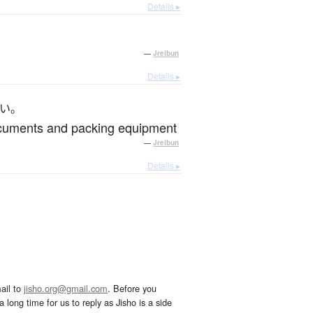
Details ▸
—
Jreibun
Details ▸
い。
documents and packing equipment
—
Jreibun
Details ▸
ail to
jisho.org@gmail.com
. Before you
 long time for us to reply as Jisho is a side