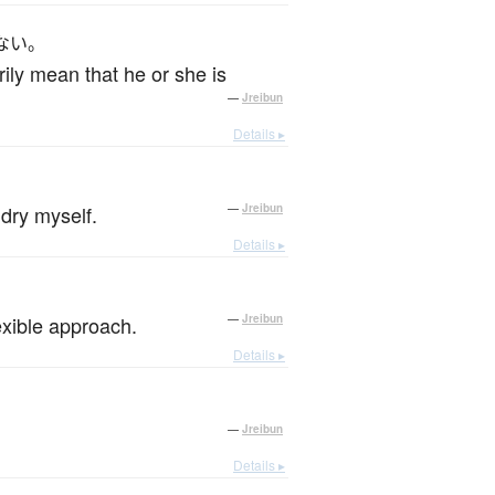
ない。
ly mean that he or she is
—
Jreibun
Details ▸
ndry myself.
—
Jreibun
Details ▸
exible approach.
—
Jreibun
Details ▸
—
Jreibun
Details ▸