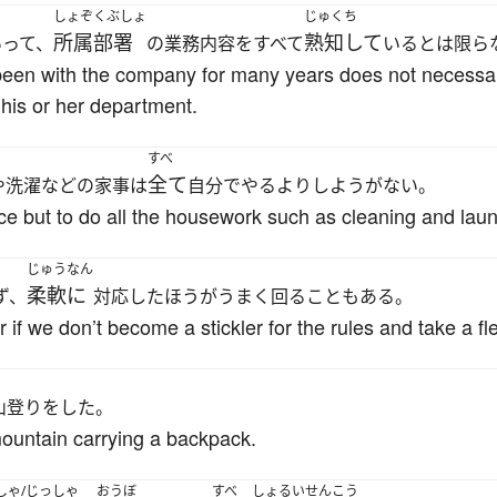
しょぞくぶしょ
じゅくち
所属部署
熟知して
いって、
の業務内容をすべて
いるとは限ら
en with the company for many years does not necessari
f his or her department.
すべ
全て
や洗濯などの家事は
自分でやるよりしようがない。
ice but to do all the housework such as cleaning and lau
じゅうなん
柔軟に
ず、
対応したほうがうまく回ることもある。
if we don’t become a stickler for the rules and take a fl
山登りをした。
ountain carrying a backpack.
しゃ/じっしゃ
おうぼ
すべ
しょるいせんこう