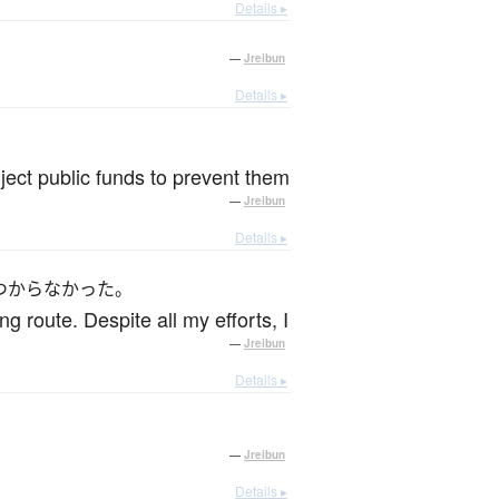
Details ▸
—
Jreibun
Details ▸
nject public funds to prevent them
—
Jreibun
Details ▸
つからなかった。
 route. Despite all my efforts, I
—
Jreibun
Details ▸
—
Jreibun
Details ▸