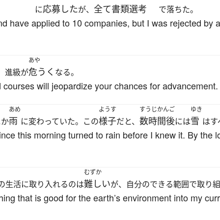
応募した
全て
書類選考
に
が、
で落ちた。
and have applied to 10 companies, but I was rejected by a
あや
危うく
、進級が
なる。
red courses will jeopardize your chances for advancement.
あめ
ようす
すうじかんご
ゆき
雨
様子
数時間後
雪
にか
に変わっていた。この
だと、
には
はす
ce this morning turned to rain before I knew it. By the lo
むずか
難しい
の生活に取り入れるのは
が、自分のできる範囲で取り
ything that is good for the earth’s environment into my curr