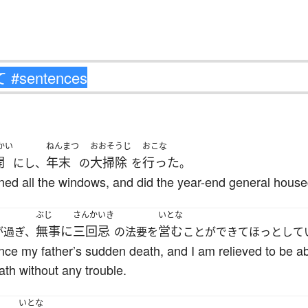
かい
ねんまつ
おおそうじ
おこな
開
年末
大掃除
行った
にし、
の
を
。
pened all the windows, and did the year-end general house
ぶじ
さんかいき
いとな
無事に
三回忌
営む
が過ぎ、
の法要を
ことができてほっとして
ce my father’s sudden death, and I am relieved to be ab
ath without any trouble.
いとな