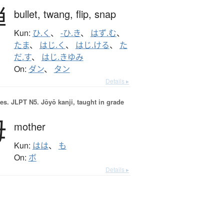
弾
bullet,
twang,
flip,
snap
Kun:
ひ.く
、
-ひ.き
、
はず.む
、
たま
、
はじ.く
、
はじ.ける
、
た
だ.す
、
はじ.きゆみ
On:
ダン
、
タン
Details ▸
es.
JLPT N5. Jōyō kanji, taught in grade
母
mother
Kun:
はは
、
も
On:
ボ
Details ▸