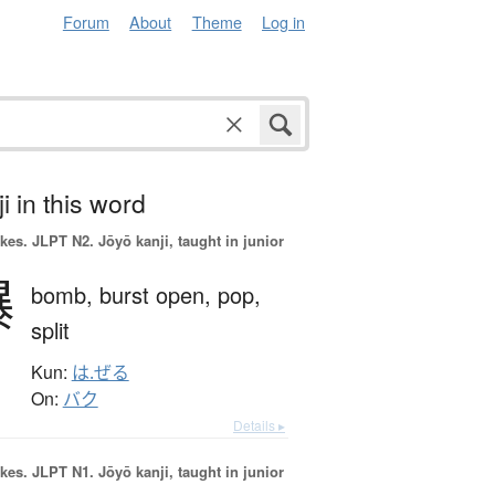
Forum
About
Theme
Log in
i in this word
okes.
JLPT N2. Jōyō kanji, taught in junior
爆
bomb,
burst open,
pop,
split
Kun:
は.ぜる
On:
バク
Details ▸
okes.
JLPT N1. Jōyō kanji, taught in junior