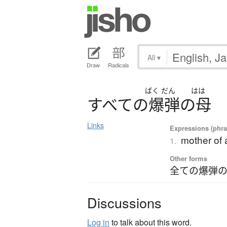
All
▾
Draw
Radicals
ばく
だん
はは
す
べ
て
の
爆弾
の
母
Links
Expressions (phra
mother of
1.
Other forms
全ての爆弾の
Discussions
Log in
to talk about this word.