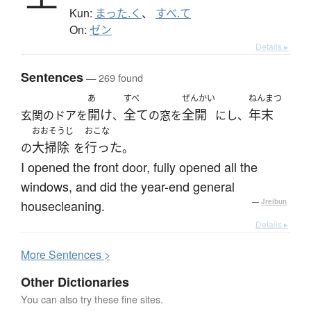
Kun:
まった.く
、
すべ.て
On:
ゼン
Details ▸
Sentences
— 269 found
あ
すべ
ぜんかい
ねんまつ
開け
全て
全開
年末
玄関のドアを
、
の窓を
にし、
おおそうじ
おこな
大掃除
行った
の
を
。
I opened the front door, fully opened all the
windows, and did the year-end general
housecleaning.
—
Jreibun
Details ▸
More
S
entences >
Other Dictionaries
You can also try these fine sites.