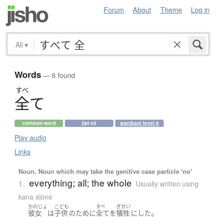
Forum
About
Theme
Log in
All
▾
Words
— 6 found
すべ
全
て
common word
jlpt n3
wanikani level 6
Play audio
Links
Noun, Noun which may take the genitive case particle 'no'
everything; all; the whole
1.
Usually written using
kana alone
かのじょ
こども
すべ
ぎせい
。
彼女
は
子供
の
ために
全て
を
犠牲
に
した