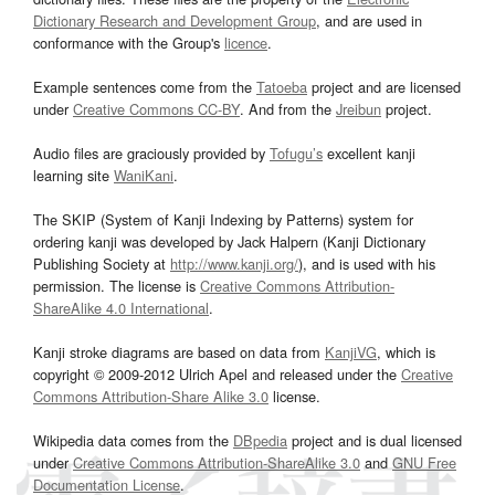
Dictionary Research and Development Group
, and are used in
conformance with the Group's
licence
.
Example sentences come from the
Tatoeba
project and are licensed
under
Creative Commons CC-BY
. And from the
Jreibun
project.
Audio files are graciously provided by
Tofugu’s
excellent kanji
learning site
WaniKani
.
The SKIP (System of Kanji Indexing by Patterns) system for
ordering kanji was developed by Jack Halpern (Kanji Dictionary
Publishing Society at
http://www.kanji.org/
), and is used with his
permission. The license is
Creative Commons Attribution-
ShareAlike 4.0 International
.
Kanji stroke diagrams are based on data from
KanjiVG
, which is
copyright © 2009-2012 Ulrich Apel and released under the
Creative
Commons Attribution-Share Alike 3.0
license.
Wikipedia data comes from the
DBpedia
project and is dual licensed
under
Creative Commons Attribution-ShareAlike 3.0
and
GNU Free
Documentation License
.