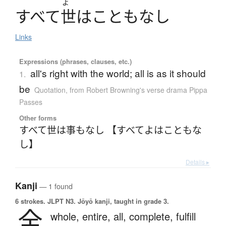
よ
す
べ
て
世
は
こ
と
も
な
し
Links
Expressions (phrases, clauses, etc.)
all's right with the world; all is as it should
1.
be
Quotation
,
from Robert Browning's verse drama Pippa
Passes
Other forms
すべて世は事もなし 【すべてよはこともな
し】
Details ▸
Kanji
— 1 found
6 strokes.
JLPT N3. Jōyō kanji, taught in grade 3.
全
whole,
entire,
all,
complete,
fulfill