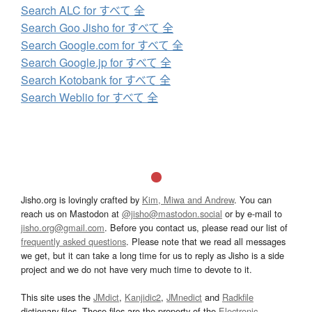
Search ALC for すべて 全
Search Goo Jisho for すべて 全
Search Google.com for すべて 全
Search Google.jp for すべて 全
Search Kotobank for すべて 全
Search Weblio for すべて 全
Jisho.org is lovingly crafted by
Kim, Miwa and Andrew
. You can
reach us on Mastodon at
@jisho@mastodon.social
or by e-mail to
jisho.org@gmail.com
. Before you contact us, please read our list of
frequently asked questions
. Please note that we read all messages
we get, but it can take a long time for us to reply as Jisho is a side
project and we do not have very much time to devote to it.
This site uses the
JMdict
,
Kanjidic2
,
JMnedict
and
Radkfile
dictionary files. These files are the property of the
Electronic