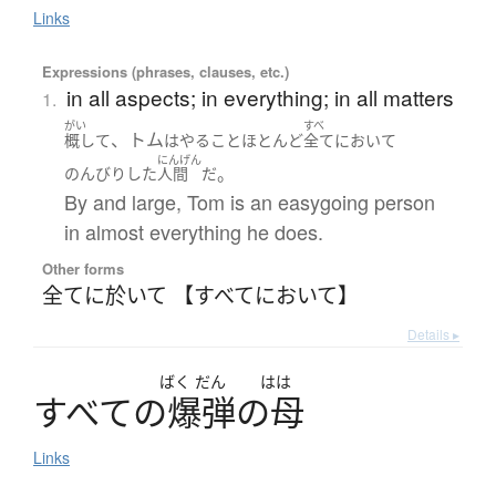
Links
Expressions (phrases, clauses, etc.)
in all aspects; in everything; in all matters
1.
がい
すべ
、トム
概して
は
やる
こと
ほとんど
全てにおいて
にんげん
。
のんびり
した
人間
だ
By and large, Tom is an easygoing person
in almost everything he does.
Other forms
全てに於いて 【すべてにおいて】
Details ▸
ばく
だん
はは
す
べ
て
の
爆弾
の
母
Links