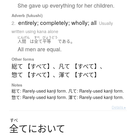
She gave up everything for her children.
Adverb (fukushi)
entirely; completely; wholly; all
2.
Usually
written using kana alone
にんげん
すべ
びょうどう
。
人間
は
全て
平等
である
All men are equal.
Other forms
総て 【すべて】
、
凡て 【すべて】
、
惣て 【すべて】
、
渾て 【すべて】
Notes
総て: Rarely-used kanji form. 凡て: Rarely-used kanji form.
惣て: Rarely-used kanji form. 渾て: Rarely-used kanji form.
Details ▸
すべ
全
て
に
お
い
て