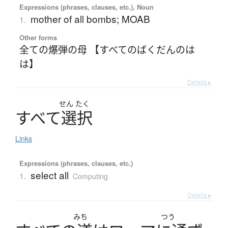
Expressions (phrases, clauses, etc.), Noun
mother of all bombs; MOAB
1.
Other forms
全ての爆弾の母 【すべてのばくだんのは
は】
Details ▸
せん
たく
す
べ
て
選択
Links
Expressions (phrases, clauses, etc.)
select all
1.
Computing
Details ▸
みち
つう