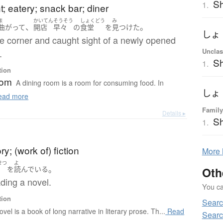
S
1.
t; eatery; snack bar; diner
ま
かいてん
そうそう
しょくどう
み
、
。
曲がって
開店
早々
の
食堂
を
見つけた
しょ
he corner and caught sight of a newly opened
Unclas
.
S
1.
tion
oom
A dining room is a room for consuming food. In
しょ
ad more
Family
Details ▸
S
1.
ry; (work of) fiction
More
せつ
よ
。
Oth
を
読んでいる
ding a novel.
You can
tion
Sear
ovel is a book of long narrative in literary prose. Th...
Read
Searc