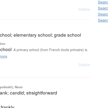
Searc
Searc
Details ▸
Searc
Searc
chool; elementary school; grade school
tion
school
A primary school (from French école primaire) is
more
Details ▸
iyodoshi), Noun
rank; candid; straightforward
)
 frankly