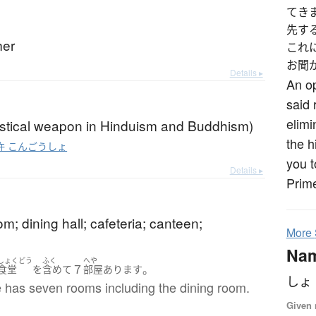
てき
先す
er
これ
お聞
Details ▸
An op
said 
elimi
ystical weapon in Hinduism and Buddhism)
the h
杵 こんごうしょ
you t
Details ▸
Prime
om; dining hall; cafeteria; canteen;
More
Na
しょくどう
ふく
へや
７
。
食堂
を
含めて
部屋
あります
しょ
 has seven rooms including the dining room.
Given 