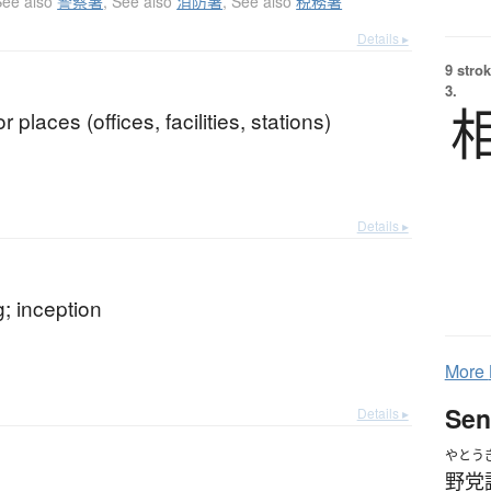
See also
警察署
,
See also
消防署
,
See also
税務署
Details ▸
9 strok
3.
r places (offices, facilities, stations)
Details ▸
; inception
More
Sen
Details ▸
やとう
野党