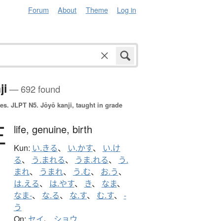
Forum
About
Theme
Log in
ji
— 692 found
es.
JLPT N5. Jōyō kanji, taught in grade
生
life,
genuine,
birth
Kun:
い.きる
、
い.かす
、
い.け
る
、
う.まれる
、
うま.れる
、
う.
まれ
、
うまれ
、
う.む
、
お.う
、
は.える
、
は.やす
、
き
、
なま
、
なま-
、
な.る
、
な.す
、
む.す
、
-
う
On:
セイ
、
ショウ