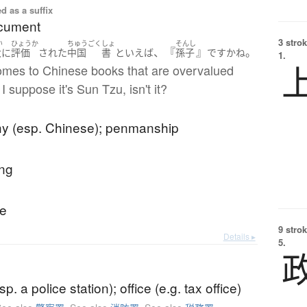
d as a suffix
cument
3 strok
い
ひょうか
ちゅうごく
しょ
そんし
、『
』
。
大に
評価
された
中国
書
といえば
孫子
です
かね
1.
omes to Chinese books that are overvalued
I suppose it's Sun Tzu, isn't it?
phy (esp. Chinese); penmanship
ing
te
9 strok
Details ▸
5.
sp. a police station); office (e.g. tax office)