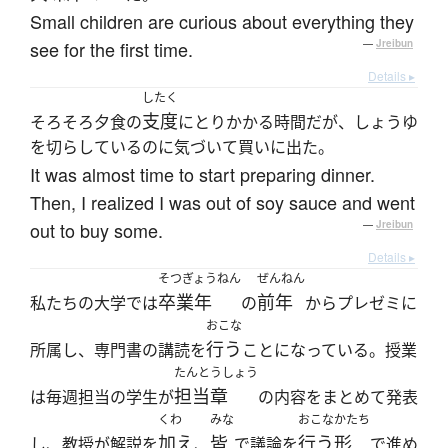
Small children are curious about everything they
see for the first time.
—
Jreibun
Details ▸
したく
支度
そろそろ夕食の
にとりかかる時間だが、しょうゆ
を切らしているのに気づいて買いに出た。
It was almost time to start preparing dinner.
Then, I realized I was out of soy sauce and went
out to buy some.
—
Jreibun
Details ▸
そつぎょうねん
ぜんねん
卒業年
前年
私たちの大学では
の
からプレゼミに
おこな
行う
所属し、専門書の講読を
ことになっている。授業
たんとうしょう
担当章
は毎週担当の学生が
の内容をまとめて発表
くわ
みな
おこな
かたち
加え
皆
行う
形
し、教授が解説を
、
で議論を
で進め