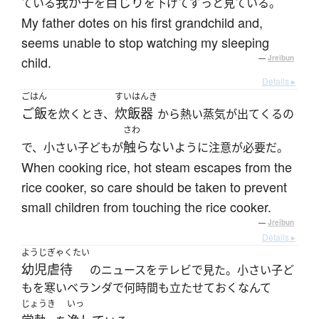
我が子
目じり
ている
を
を下げてずっと見ている。
My father dotes on his first grandchild and,
seems unable to stop watching my sleeping
child.
—
Jreibun
Details ▸
ごはん
すいはんき
ご飯
炊飯器
を炊くとき、
から熱い蒸気が出てくるの
さわ
触らない
で、小さい子どもが
ように注意が必要だ。
When cooking rice, hot steam escapes from the
rice cooker, so care should be taken to prevent
small children from touching the rice cooker.
—
Jreibun
Details ▸
ようじぎゃくたい
幼児虐待
のニュースをテレビで見た。小さい子ど
もを寒いベランダで何時間も立たせておくなんて
じょうき
いっ