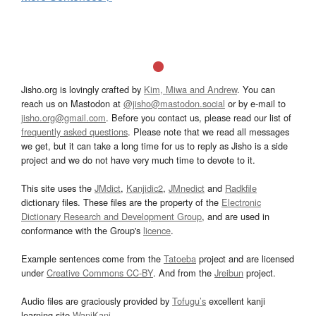
Jisho.org is lovingly crafted by
Kim, Miwa and Andrew
. You can
reach us on Mastodon at
@jisho@mastodon.social
or by e-mail to
jisho.org@gmail.com
. Before you contact us, please read our list of
frequently asked questions
. Please note that we read all messages
we get, but it can take a long time for us to reply as Jisho is a side
project and we do not have very much time to devote to it.
This site uses the
JMdict
,
Kanjidic2
,
JMnedict
and
Radkfile
dictionary files. These files are the property of the
Electronic
Dictionary Research and Development Group
, and are used in
conformance with the Group's
licence
.
Example sentences come from the
Tatoeba
project and are licensed
under
Creative Commons CC-BY
. And from the
Jreibun
project.
Audio files are graciously provided by
Tofugu’s
excellent kanji
learning site
WaniKani
.