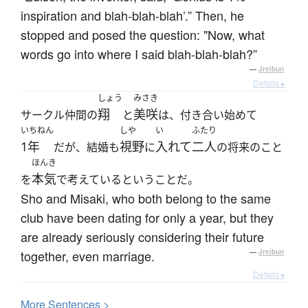
inspiration and blah-blah-blah’.” Then, he
stopped and posed the question: "Now, what
words go into where I said blah-blah-blah?”
—
Jreibun
Details ▸
しょう
みさき
翔
美咲
サークル仲間の
と
は、付き合い始めて
いちねん
しや
い
ふたり
1年
視野
入れて
二人
だが、結婚も
に
の将来のこと
ほんき
本気
を
で考えているということだ。
Sho and Misaki, who both belong to the same
club have been dating for only a year, but they
are already seriously considering their future
together, even marriage.
—
Jreibun
Details ▸
More
S
entences >