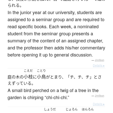
られる。
In the junior year at our university, students are
assigned to a seminar group and are required to
read specific books. Each week, a nominated
student from the seminar group presents a
summary of the content of an assigned chapter,
and the professor then adds his/her commentary
before opening it up to general discussion.
—
Jreibun
Details ▸
こえだ
ことり
小枝
小鳥
庭の木の
に
がとまり、「チ、チ、チ」とさ
えずっている。
A small bird perched on a twig of a tree in the
garden is chirping “chi-chi-chi.”
—
Jreibun
Details ▸
しょうだ
じょろん
ほんろん