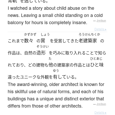
常軌
逸して
を
いる。
I watched a story about child abuse on the
news. Leaving a small child standing on a cold
balcony for hours is completely insane.
—
Jreibun
Details ▸
かずかず
しょう
ろうけんちくか
数々
賞
老建築家
これまで
の
を受賞してきた
の
ぞうけい
造形
作品は、自然の
を巧みに取り入れることで知ら
た
ひとあじ
他
ひと味
れており、どの建物も
の建築家の作品とは
ゆう
有して
違ったユニークな外観を
いる。
The award-winning, older architect is known for
his skillful use of natural forms, and each of his
buildings has a unique and distinct exterior that
differs from those of other architects.
—
Jreibun
Details ▸