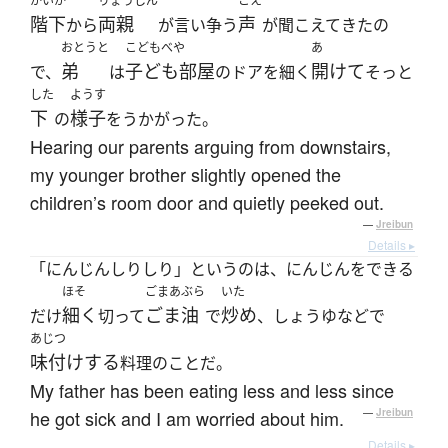
かいか
りょうしん
こえ
階下
両親
声
から
が言い争う
が聞こえてきたの
おとうと
こどもべや
あ
弟
子ども部屋
開けて
で、
は
のドアを細く
そっと
した
ようす
下
様子
の
をうかがった。
Hearing our parents arguing from downstairs,
my younger brother slightly opened the
children’s room door and quietly peeked out.
—
Jreibun
Details ▸
「にんじんしりしり」というのは、にんじんをできる
ほそ
ごまあぶら
いた
細く
ごま油
炒め
だけ
切って
で
、しょうゆなどで
あじつ
味付けする
料理のことだ。
My father has been eating less and less since
he got sick and I am worried about him.
—
Jreibun
Details ▸