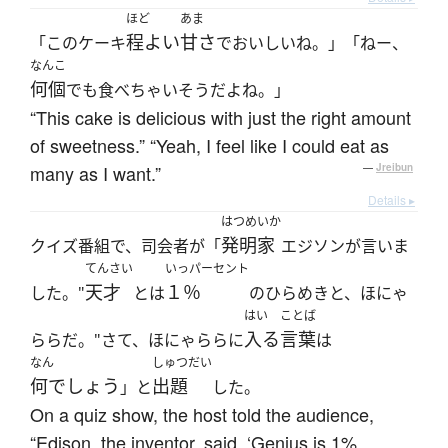
ほど
あま
程よい
甘さ
「このケーキ
でおいしいね。」「ねー、
なんこ
何個
でも食べちゃいそうだよね。」
“This cake is delicious with just the right amount
of sweetness.” “Yeah, I feel like I could eat as
many as I want.”
—
Jreibun
Details ▸
はつめいか
発明家
クイズ番組で、司会者が「
エジソンが言いま
てんさい
いっパーセント
天才
１％
した。"
とは
のひらめきと、ほにゃ
はい
ことば
入る
言葉
ららだ。"さて、ほにゃららに
は
なん
しゅつだい
何でしょう
出題
」と
した。
On a quiz show, the host told the audience,
“Edison, the inventor, said, ‘Genius is 1%