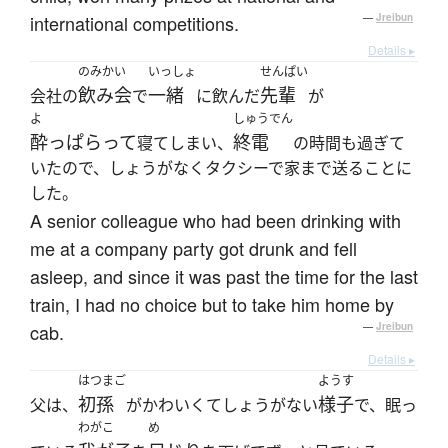
international competitions.
—
Jreibun
Details ▸
のみかい
いっしょ
せんぱい
飲み会
一緒
先輩
会社の
で
に飲んだ
が
よ
しゅうでん
酔っぱらって
終電
寝てしまい、
の時間も過ぎて
いたので、しょうがなくタクシーで家まで送ることに
した。
A senior colleague who had been drinking with
me at a company party got drunk and fell
asleep, and since it was past the time for the last
train, I had no choice but to take him home by
cab.
—
Jreibun
Details ▸
はつまご
ようす
初孫
様子
父は、
がかわいくてしょうがない
で、眠っ
わがこ
め