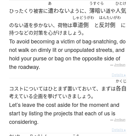
あ
うすぐら
ひとけ
遭わない
薄暗い
人気
ひったくり被害に
ように、
道や
しゃどうがわ
はんたいがわ
車道側
反対側
のない道を歩かない、荷物は
と
に
持つなどの対策を心がけましょう。
To avoid becoming a victim of bag-snatching, do
not walk on dimly lit or unpopulated streets, and
hold your purse or bag on the opposite side of
the roadway.
—
Jreibun
Details ▸
かくじ
各自
コストについてはひとまず置いておいて、まずは
考えている企画を挙げていきましょう。
Let’s leave the cost aside for the moment and
start by listing the projects that each of us is
considering.
—
Jreibun
Details ▸