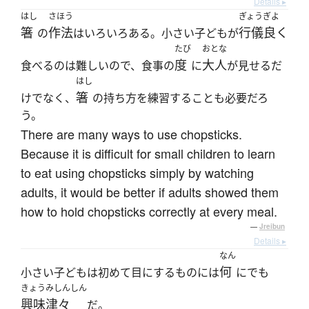
Details ▸
はし
さほう
ぎょうぎよ
箸
作法
行儀良く
の
はいろいろある。小さい子どもが
たび
おとな
度
大人
食べるのは難しいので、食事の
に
が見せるだ
はし
箸
けでなく、
の持ち方を練習することも必要だろ
う。
There are many ways to use chopsticks.
Because it is difficult for small children to learn
to eat using chopsticks simply by watching
adults, it would be better if adults showed them
how to hold chopsticks correctly at every meal.
—
Jreibun
Details ▸
なん
何
小さい子どもは初めて目にするものには
にでも
きょうみしんしん
興味津々
だ。