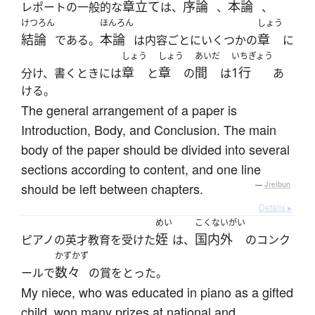
章立て
序論
本論
レポートの一般的な
は、
、
、
けつろん
ほんろん
しょう
結論
本論
章
である。
は内容ごとにいくつかの
に
しょう
しょう
あいだ
いちぎょう
章
章
間
1行
分け、書くときには
と
の
は
あ
ける。
The general arrangement of a paper is
Introduction, Body, and Conclusion. The main
body of the paper should be divided into several
sections according to content, and one line
should be left between chapters.
—
Jreibun
Details ▸
めい
こくないがい
姪
国内外
ピアノの英才教育を受けた
は、
のコンク
かずかず
数々
ールで
の賞をとった。
My niece, who was educated in piano as a gifted
child, won many prizes at national and