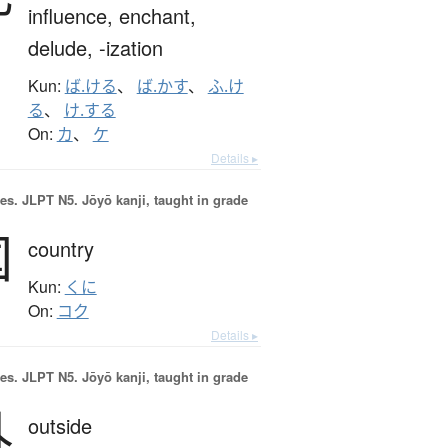
influence,
enchant,
delude,
-ization
Kun:
ば.ける
、
ば.かす
、
ふ.け
る
、
け.する
On:
カ
、
ケ
Details ▸
es.
JLPT N5. Jōyō kanji, taught in grade
国
country
Kun:
くに
On:
コク
Details ▸
es.
JLPT N5. Jōyō kanji, taught in grade
外
outside