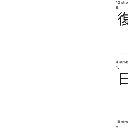
12 str
5.
4 strok
1.
10 str
2.