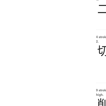
4 strok
2.
9 strok
high.