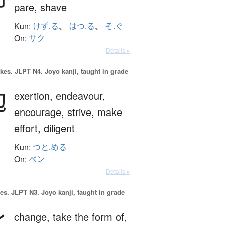
pare,
shave
Kun:
けず.る
、
はつ.る
、
そ.ぐ
On:
サク
Details ▸
okes.
JLPT N4. Jōyō kanji, taught in grade
勉
exertion,
endeavour,
encourage,
strive,
make
effort,
diligent
Kun:
つと.める
On:
ベン
Details ▸
es.
JLPT N3. Jōyō kanji, taught in grade
化
change,
take the form of,