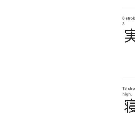
8 strok
3.
13 str
high.