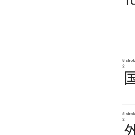
8 strok
2.
5 strok
2.