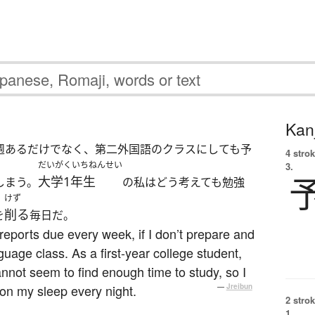
Kanj
週あるだけでなく、第二外国語のクラスにしても予
4 strok
だいがくいちねんせい
3.
大学1年生
しまう。
の私はどう考えても勉強
けず
削る
を
毎日だ。
reports due every week, if I don’t prepare and
nguage class. As a first-year college student,
 cannot seem to find enough time to study, so I
 on my sleep every night.
—
Jreibun
2 strok
1.