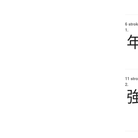
6 strok
1.
11 str
2.