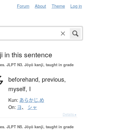
Forum
About
Theme
Log in
i in this sentence
es.
JLPT N3. Jōyō kanji, taught in grade
予
beforehand,
previous,
myself,
I
Kun:
あらかじ.め
On:
ヨ
、
シャ
Details ▸
es.
JLPT N5. Jōyō kanji, taught in grade