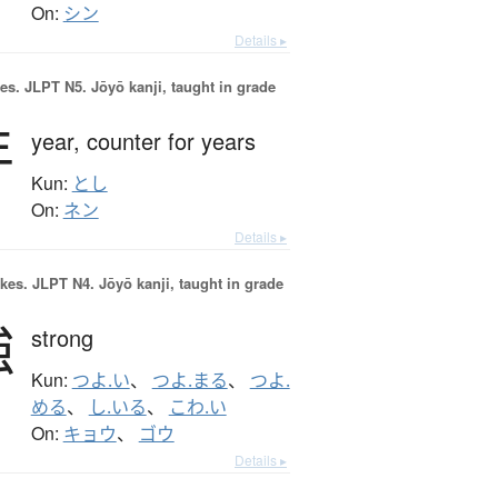
On:
シン
Details ▸
es.
JLPT N5. Jōyō kanji, taught in grade
年
year,
counter for years
Kun:
とし
On:
ネン
Details ▸
okes.
JLPT N4. Jōyō kanji, taught in grade
強
strong
Kun:
つよ.い
、
つよ.まる
、
つよ.
める
、
し.いる
、
こわ.い
On:
キョウ
、
ゴウ
Details ▸