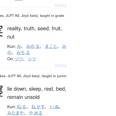
Details ▸
es.
JLPT N3. Jōyō kanji, taught in grade
実
reality,
truth,
seed,
fruit,
nut
Kun:
み
、
みの.る
、
まこと
、
み
の
、
みち.る
On:
ジツ
、
シツ
Details ▸
okes.
JLPT N3. Jōyō kanji, taught in junior
寝
lie down,
sleep,
rest,
bed,
remain unsold
Kun:
ね.る
、
ね.かす
、
い.ぬ
、
みたまや
、
や.める