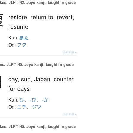
okes.
JLPT N2. Jōyō kanji, taught in grade
復
restore,
return to,
revert,
resume
Kun:
また
On:
フク
Details ▸
es.
JLPT N5. Jōyō kanji, taught in grade
日
day,
sun,
Japan,
counter
for days
Kun:
ひ
、
-び
、
-か
On:
ニチ
、
ジツ
Details ▸
okes.
JLPT N5. Jōyō kanji, taught in grade