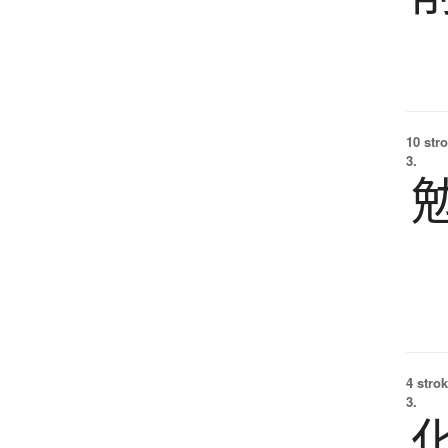
10 str
3.
4 strok
3.