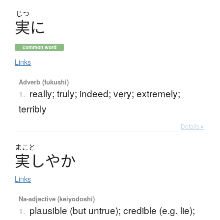
じつ
実
に
common word
Links
Adverb (fukushi)
really; truly; indeed; very; extremely;
1.
terribly
Details ▸
まこと
実
し
や
か
Links
Na-adjective (keiyodoshi)
plausible (but untrue); credible (e.g. lie);
1.