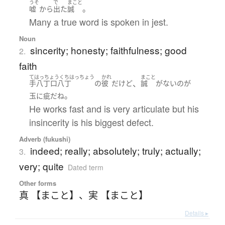
うそ
で
まこと
。
嘘
から
出た
誠
Many a true word is spoken in jest.
Noun
sincerity; honesty; faithfulness; good
2.
faith
てはっちょうくちはっちょう
かれ
まこと
、
手八丁口八丁
の
彼
だ
けど
誠
が
ない
の
が
。
玉に疵
だ
ね
He works fast and is very articulate but his
insincerity is his biggest defect.
Adverb (fukushi)
indeed; really; absolutely; truly; actually;
3.
very; quite
Dated term
Other forms
真 【まこと】
、
実 【まこと】
Details ▸