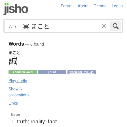
Forum
About
Theme
Log in
All
▾
Words
— 6 found
まこと
誠
common word
jlpt n1
wanikani level 41
Play audio
Show 6
collocations
Links
Noun
truth; reality; fact
1.