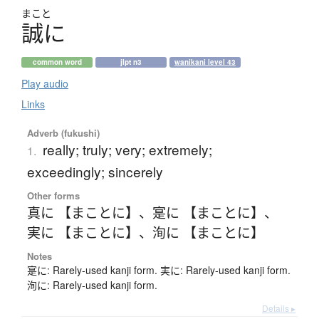
まこと
誠
に
common word
jlpt n3
wanikani level 43
Play audio
Links
Adverb (fukushi)
really; truly; very; extremely;
1.
exceedingly; sincerely
Other forms
真に 【まことに】
、
寔に 【まことに】
、
実に 【まことに】
、
洵に 【まことに】
Notes
寔に: Rarely-used kanji form. 実に: Rarely-used kanji form.
洵に: Rarely-used kanji form.
Details ▸