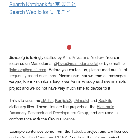
Search Kotobank for 実 まこと
Search Weblio for 実 まこと
Jisho.org is lovingly crafted by
Kim, Miwa and Andrew
. You can
reach us on Mastodon at
@jisho@mastodon.social
or by e-mail to
jisho.org@gmail.com
. Before you contact us, please read our list of
frequently asked questions
. Please note that we read all messages
we get, but it can take a long time for us to reply as Jisho is a side
project and we do not have very much time to devote to it.
This site uses the
JMdict
,
Kanjidic2
,
JMnedict
and
Radkfile
dictionary files. These files are the property of the
Electronic
Dictionary Research and Development Group
, and are used in
conformance with the Group's
licence
.
Example sentences come from the
Tatoeba
project and are licensed
under
Creative Commons CC-BY
. And from the
Jreibun
project.