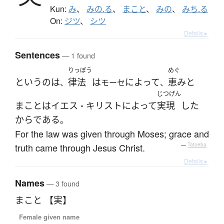
Kun:
み
、
みの.る
、
まこと
、
みの
、
みち.る
On:
ジツ
、
シツ
Details ▸
Sentences
— 1 found
りっぽう
めぐ
というのは
律法
は
によって
恵み
と
、
モーセ
、
じつげん
まこと
は
イエス
キリスト
によって
実現
した
・
から
である
。
For the law was given through Moses; grace and
truth came through Jesus Christ.
—
Tatoeba
Details ▸
Names
— 3 found
まこと 【実】
Female given name