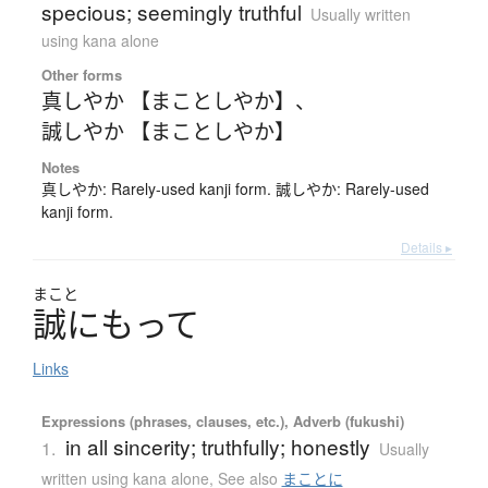
specious; seemingly truthful
Usually written
using kana alone
Other forms
真しやか 【まことしやか】
、
誠しやか 【まことしやか】
Notes
真しやか: Rarely-used kanji form. 誠しやか: Rarely-used
kanji form.
Details ▸
まこと
誠
に
も
っ
て
Links
Expressions (phrases, clauses, etc.), Adverb (fukushi)
in all sincerity; truthfully; honestly
1.
Usually
written using kana alone
,
See also
まことに