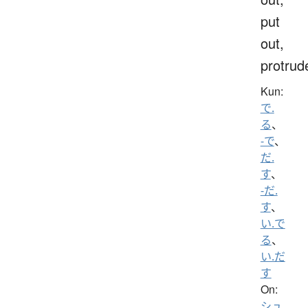
put
out,
protrud
Kun:
で.
る
、
-で
、
だ.
す
、
-だ.
す
、
い.で
る
、
い.だ
す
On:
シュ