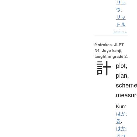
リュ
ウ
、
リッ
トル
Details ▸
9 strokes.
JLPT
N4. Jōyō kanji,
taught in grade 2.
計
plot,
plan,
scheme
measur
Kun:
はか.
る
、
はか.
らう