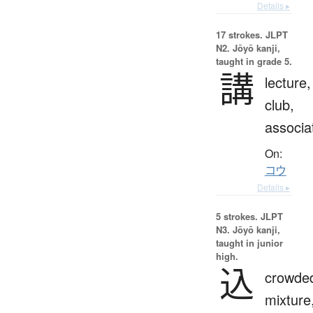
Details ▸
17 strokes.
JLPT
N2. Jōyō kanji,
taught in grade 5.
講
lecture,
club,
associa
On:
コウ
Details ▸
5 strokes.
JLPT
N3. Jōyō kanji,
taught in junior
high.
込
crowde
mixture