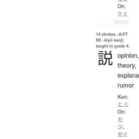
On:
ケイ
Details ▸
14 strokes.
JLPT
N3. Jōyō kanji,
taught in grade 4.
説
opinion,
theory,
explana
rumor
Kun:
と.く
On:
セ
ツ
、
ゼイ