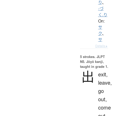
り
、
-づ
く.り
On:
サ
ク
、
サ
Details ▸
5 strokes.
JLPT
N5. Jōyō kanji,
taught in grade 1.
出
exit,
leave,
go
out,
come
out,