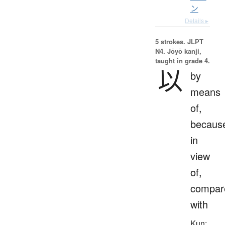
ン
Details ▸
5 strokes.
JLPT
N4. Jōyō kanji,
taught in grade 4.
以
by
means
of,
becaus
in
view
of,
compar
with
Kun: