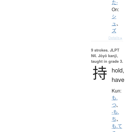
た-
On:
シ
ュ
、
ズ
Details ▸
9 strokes.
JLPT
N4. Jōyō kanji,
taught in grade 3.
持
hold,
have
Kun:
も.
つ
、
-も.
ち
、
も.て