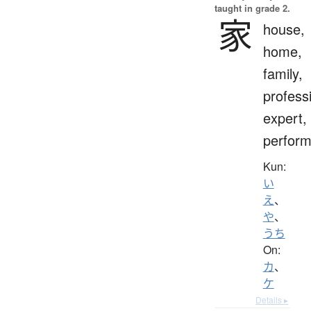
taught in grade 2.
家
house,
home,
family,
profess
expert,
perform
Kun:
い
え
、
や
、
うち
On:
カ
、
ケ
Details ▸