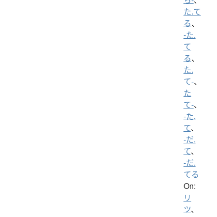
た.て
る
、
-た.
て
る
、
た.
て-
、
た
て-
、
-た.
て
、
-だ.
て
、
-だ.
てる
On:
リ
ツ
、