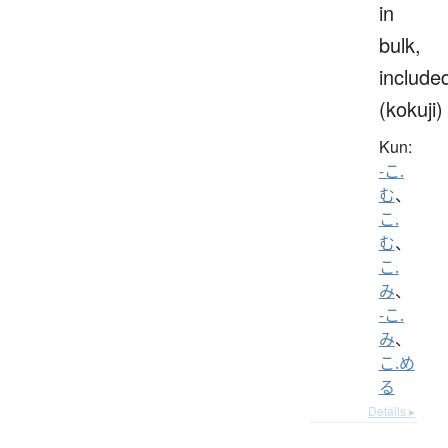
in
bulk,
include
(kokuji)
Kun:
-こ.
む
、
こ.
む
、
こ.
み
、
-こ.
み
、
こ.め
る
Details ▸