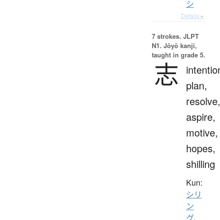
シ
Details ▸
7 strokes.
JLPT
N1. Jōyō kanji,
taught in grade 5.
志
intentio
plan,
resolve
aspire,
motive,
hopes,
shilling
Kun:
シリ
ン
グ
、