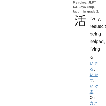
9 strokes.
JLPT
N3. Jōyō kanji,
taught in grade 2.
活
lively,
resuscit
being
helped,
living
Kun:
い.き
る
、
い.か
す
、
い.け
る
On:
カツ