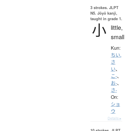
3 strokes.
JLPT
N5. Jōyō kanji,
taught in grade 1.
小
little,
small
Kun:
ちい.
さ
い
、
こ-
、
お-
、
さ-
On:
ショ
ウ
Details ▸
10 strokes.
JLPT