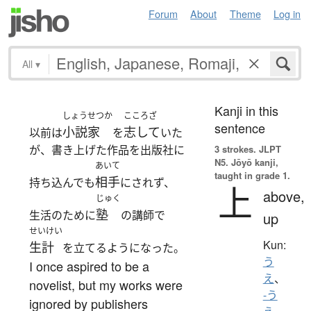
Forum
About
Theme
Log in
All
▾
Kanji in this
しょうせつか
こころざ
sentence
小説家
志して
以前は
を
いた
が、書き上げた作品を出版社に
3 strokes.
JLPT
N5. Jōyō kanji,
あいて
taught in grade 1.
相手
持ち込んでも
にされず、
上
above,
じゅく
塾
生活のために
の講師で
up
せいけい
Kun:
生計
を立てるようになった。
う
I once aspired to be a
え
、
novelist, but my works were
-う
ignored by publishers