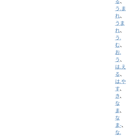
る
、
う.ま
れ
、
うま
れ
、
う.
む
、
お.
う
、
は.え
る
、
は.や
す
、
き
、
な
ま
、
な
ま-
、
な.