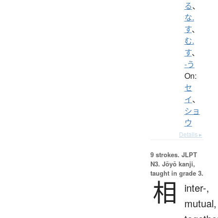
る
、
な.
す
、
む.
す
、
-う
On:
セ
イ
、
ショ
ウ
Details ▸
9 strokes.
JLPT
N3. Jōyō kanji,
taught in grade 3.
相
inter-,
mutual,