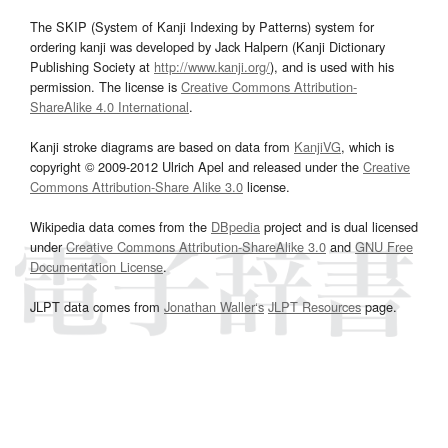
The SKIP (System of Kanji Indexing by Patterns) system for
ordering kanji was developed by Jack Halpern (Kanji Dictionary
Publishing Society at
http://www.kanji.org/
), and is used with his
permission. The license is
Creative Commons Attribution-
ShareAlike 4.0 International
.
Kanji stroke diagrams are based on data from
KanjiVG
, which is
copyright © 2009-2012 Ulrich Apel and released under the
Creative
Commons Attribution-Share Alike 3.0
license.
Wikipedia data comes from the
DBpedia
project and is dual licensed
under
Creative Commons Attribution-ShareAlike 3.0
and
GNU Free
Documentation License
.
JLPT data comes from
Jonathan Waller‘s
JLPT Resources
page.