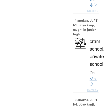
ホン
Details ▸
14 strokes.
JLPT
N1. Jōyō kanji,
taught in junior
high.
塾
cram
school,
private
school
On:
ジュ
ク
Details ▸
10 strokes.
JLPT
N4. Jōyō kanji,