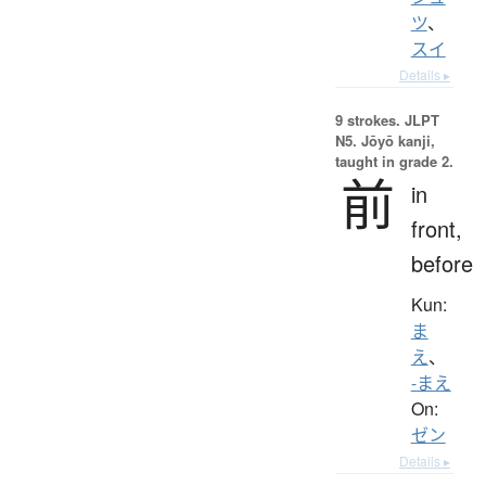
ツ
、
スイ
Details ▸
9 strokes.
JLPT
N5. Jōyō kanji,
taught in grade 2.
前
in
front,
before
Kun:
ま
え
、
-まえ
On:
ゼン
Details ▸