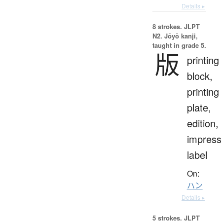
Details ▸
8 strokes.
JLPT
N2. Jōyō kanji,
taught in grade 5.
版
printing
block,
printing
plate,
edition,
impress
label
On:
ハン
Details ▸
5 strokes.
JLPT