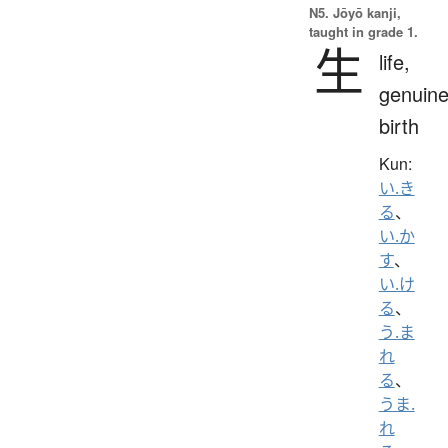
N5. Jōyō kanji,
taught in grade 1.
生
life,
genuine
birth
Kun:
い.き
る
、
い.か
す
、
い.け
る
、
う.ま
れ
る
、
うま.
れ