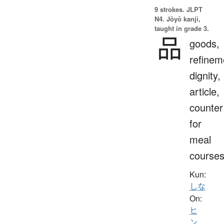
9 strokes.
JLPT
N4. Jōyō kanji,
taught in grade 3.
品
goods,
refinem
dignity,
article,
counter
for
meal
course
Kun:
しな
On:
ヒ
ン
、