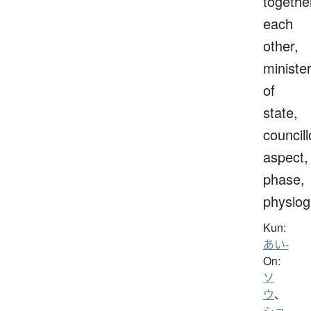
togethe
each
other,
ministe
of
state,
councill
aspect,
phase,
physio
Kun:
あい-
On:
ソ
ウ
、
ショ