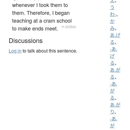
え
、
whenever I took them to
う
them. Therefore, I began
わ-
、
teaching at a cram school
か
to make ends meet.
—
Jreibun
み
、
あ.げ
Discussions
る
、
-あ.
Log in
to talk about this sentence.
げ
る
、
あ.が
る
、
-あ.
が
る
、
あ.が
り
、
-あ.
が