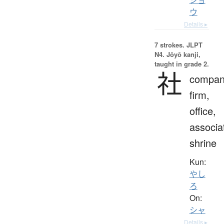
ウ
Details ▸
7 strokes.
JLPT
N4. Jōyō kanji,
taught in grade 2.
社
compan
firm,
office,
associa
shrine
Kun:
やし
ろ
On:
シャ
Details ▸