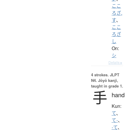
ここ
ろざ.
す
、
ここ
ろざ
し
On:
シ
Details ▸
4 strokes.
JLPT
N4. Jōyō kanji,
taught in grade 1.
手
hand
Kun:
て
、
て-
、
-て
、