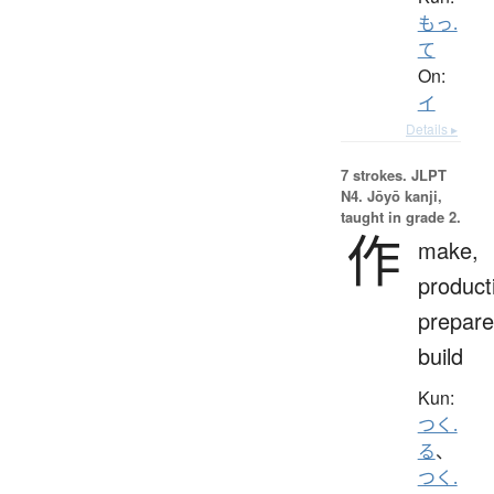
もっ.
て
On:
イ
Details ▸
7 strokes.
JLPT
N4. Jōyō kanji,
taught in grade 2.
作
make,
product
prepare
build
Kun:
つく.
る
、
つく.