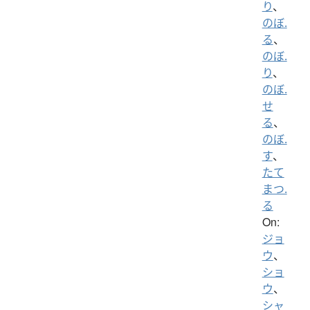
り
、
のぼ.
る
、
のぼ.
り
、
のぼ.
せ
る
、
のぼ.
す
、
たて
まつ.
る
On:
ジョ
ウ
、
ショ
ウ
、
シャ