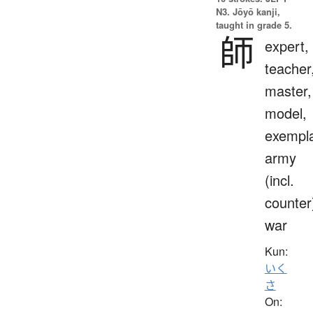
N3. Jōyō kanji,
taught in grade 5.
師
expert,
teacher
master,
model,
exempla
army
(incl.
counter
war
Kun:
いく
さ
On: