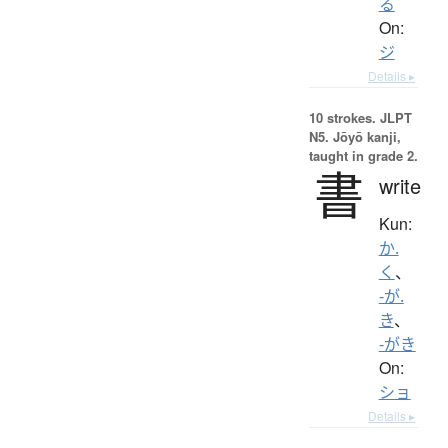
る
On:
ジ
Details ▸
10 strokes.
JLPT
N5. Jōyō kanji,
taught in grade 2.
書
write
Kun:
か.
く
、
-が.
き
、
-がき
On:
ショ
Details ▸