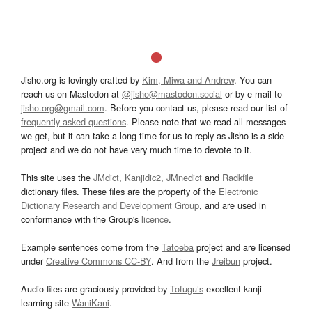
Jisho.org is lovingly crafted by
Kim, Miwa and Andrew
. You can
reach us on Mastodon at
@jisho@mastodon.social
or by e-mail to
jisho.org@gmail.com
. Before you contact us, please read our list of
frequently asked questions
. Please note that we read all messages
we get, but it can take a long time for us to reply as Jisho is a side
project and we do not have very much time to devote to it.
This site uses the
JMdict
,
Kanjidic2
,
JMnedict
and
Radkfile
dictionary files. These files are the property of the
Electronic
Dictionary Research and Development Group
, and are used in
conformance with the Group's
licence
.
Example sentences come from the
Tatoeba
project and are licensed
under
Creative Commons CC-BY
. And from the
Jreibun
project.
Audio files are graciously provided by
Tofugu’s
excellent kanji
learning site
WaniKani
.