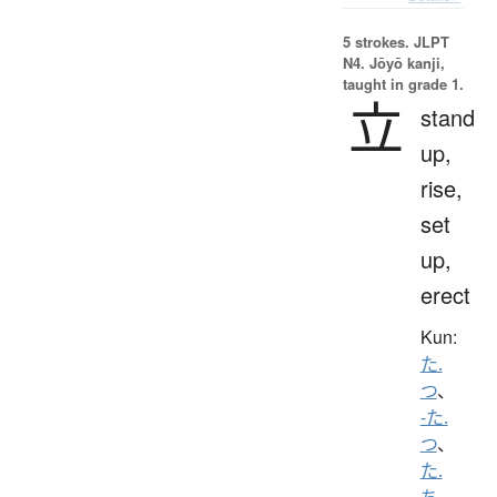
5 strokes.
JLPT
N4. Jōyō kanji,
taught in grade 1.
立
stand
up,
rise,
set
up,
erect
Kun:
た.
つ
、
-た.
つ
、
た.
ち-
、