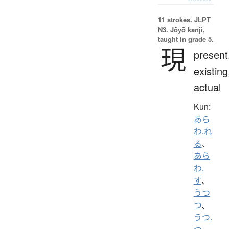
11 strokes.
JLPT
N3. Jōyō kanji,
taught in grade 5.
現
present
existing
actual
Kun:
あら
わ.れ
る
、
あら
わ.
す
、
うつ
つ
、
うつ.