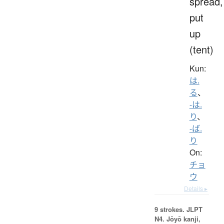
spread,
put
up
(tent)
Kun:
は.
る
、
-は.
り
、
-ば.
り
On:
チョ
ウ
Details ▸
9 strokes.
JLPT
N4. Jōyō kanji,