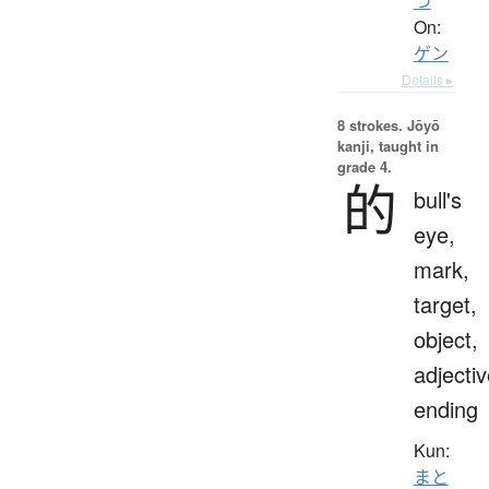
つ
On:
ゲン
Details ▸
8 strokes.
Jōyō
kanji, taught in
grade 4.
的
bull's
eye,
mark,
target,
object,
adjecti
ending
Kun:
まと