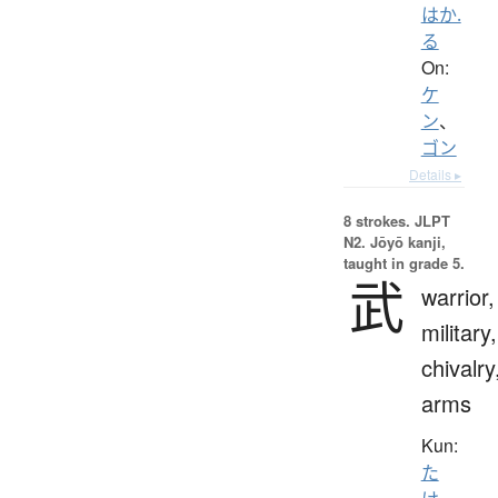
はか.
る
On:
ケ
ン
、
ゴン
Details ▸
8 strokes.
JLPT
N2. Jōyō kanji,
taught in grade 5.
武
warrior,
military,
chivalry
arms
Kun:
た