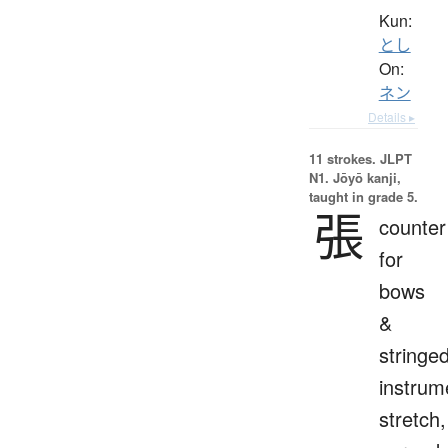
Kun:
とし
On:
ネン
Details ▸
11 strokes.
JLPT
N1. Jōyō kanji,
taught in grade 5.
張
counter
for
bows
&
stringe
instrum
stretch,