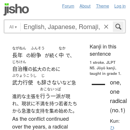
Forum
About
Theme
Log in
All
▾
Kanji in this
ながねん
ふんそう
なか
sentence
長年
紛争
中
の
が続く
で、
じちけん
1 stroke.
JLPT
N5. Jōyō kanji,
自治権
の拡大のために
taught in grade 1.
ぶりょうこうし
じ
一
one,
武力行使
辞さない
も
など急
おこな
いっぱ
one
行う
一派
進的な主張を
が現
radical
れ、現状に不満を持つ若者たち
(no.1)
から急激な支持を集め始めた。
As the conflict continued
Kun:
over the years, a radical
ひ