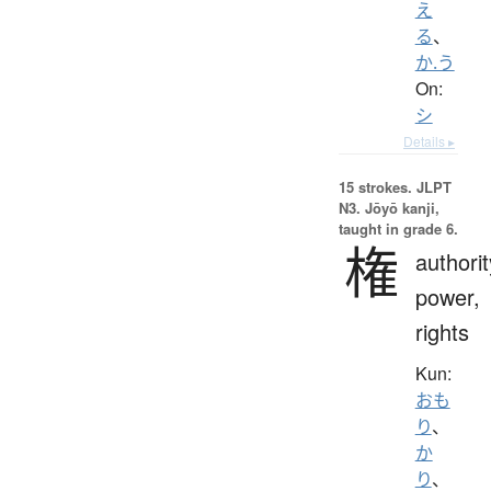
え
る
、
か.う
On:
シ
Details ▸
15 strokes.
JLPT
N3. Jōyō kanji,
taught in grade 6.
権
authorit
power,
rights
Kun:
おも
り
、
か
り
、