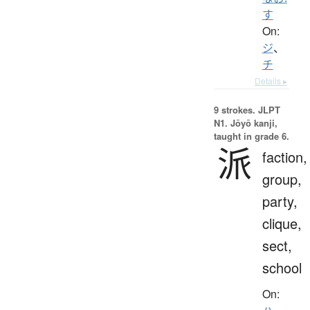
す
On:
ジ
、
チ
Details ▸
9 strokes.
JLPT
N1. Jōyō kanji,
taught in grade 6.
派
faction,
group,
party,
clique,
sect,
school
On: