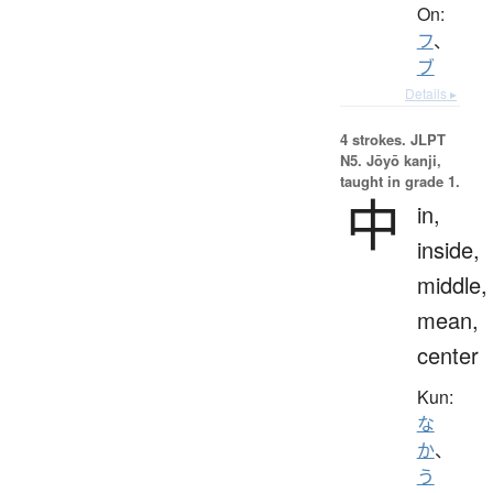
On:
フ
、
ブ
Details ▸
4 strokes.
JLPT
N5. Jōyō kanji,
taught in grade 1.
中
in,
inside,
middle,
mean,
center
Kun:
な
か
、
う