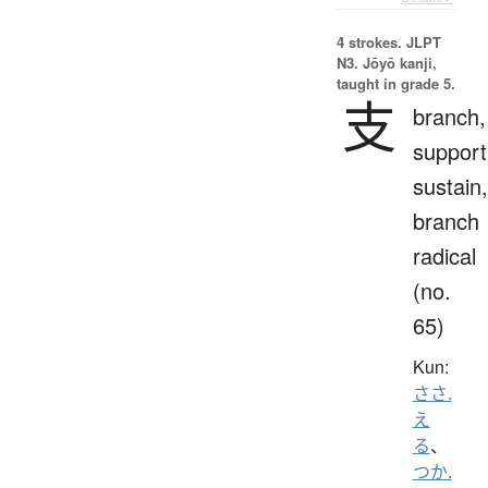
4 strokes.
JLPT
N3. Jōyō kanji,
taught in grade 5.
支
branch,
support
sustain,
branch
radical
(no.
65)
Kun:
ささ.
え
る
、
つか.