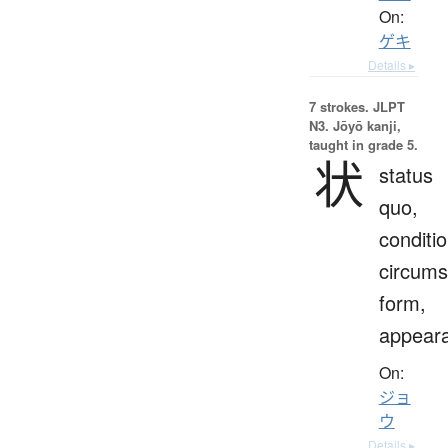
On:
ゲキ
Details ▸
7 strokes.
JLPT
N3. Jōyō kanji,
taught in grade 5.
状
status
quo,
conditio
circums
form,
appear
On:
ジョ
ウ
Details ▸