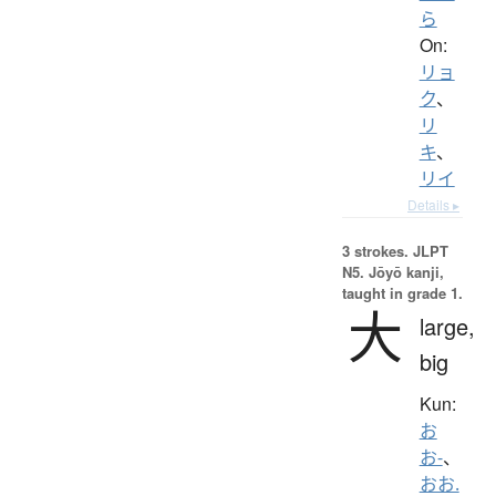
ら
On:
リョ
ク
、
リ
キ
、
リイ
Details ▸
3 strokes.
JLPT
N5. Jōyō kanji,
taught in grade 1.
大
large,
big
Kun:
お
お-
、
おお.