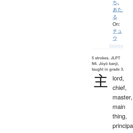
ち
、
あた.
る
On:
チュ
ウ
Details ▸
5 strokes.
JLPT
N4. Jōyō kanji,
taught in grade 3.
主
lord,
chief,
master,
main
thing,
principa