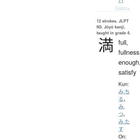
ハ
Details ▸
12 strokes.
JLPT
N3. Jōyō kanji,
taught in grade 4.
満
full,
fullness
enough
satisfy
Kun:
み.ち
る
、
み.
つ
、
み.た
す
On: