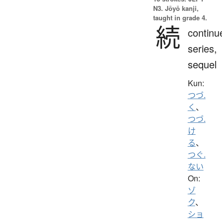
N3. Jōyō kanji,
taught in grade 4.
続
continu
series,
sequel
Kun:
つづ.
く
、
つづ.
け
る
、
つぐ.
ない
On:
ゾ
ク
、
ショ