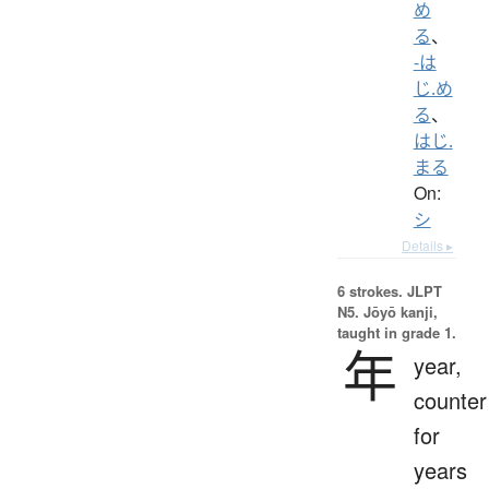
め
る
、
-は
じ.め
る
、
はじ.
まる
On:
シ
Details ▸
6 strokes.
JLPT
N5. Jōyō kanji,
taught in grade 1.
年
year,
counter
for
years