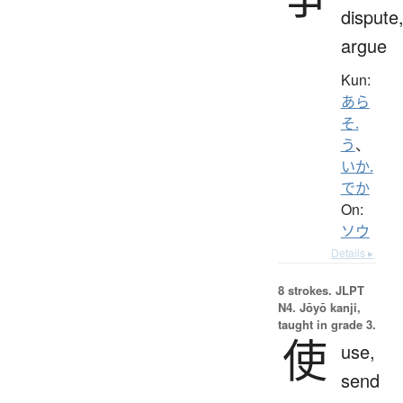
dispute
argue
Kun:
あら
そ.
う
、
いか.
でか
On:
ソウ
Details ▸
8 strokes.
JLPT
N4. Jōyō kanji,
taught in grade 3.
使
use,
send