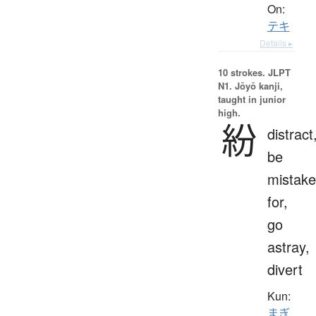
On:
テキ
Details ▸
10 strokes.
JLPT
N1. Jōyō kanji,
taught in junior
high.
紛
distract
be
mistak
for,
go
astray,
divert
Kun:
まぎ.