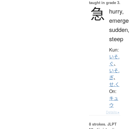
taught in grade 3.
急
hurry,
emerge
sudden
steep
Kun:
いそ.
ぐ
、
いそ.
ぎ
、
せ.く
On:
キュ
ウ
Details ▸
8 strokes.
JLPT