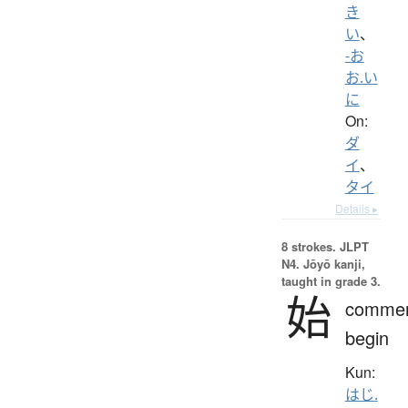
き
い
、
-お
お.い
に
On:
ダ
イ
、
タイ
Details ▸
8 strokes.
JLPT
N4. Jōyō kanji,
taught in grade 3.
始
comme
begin
Kun:
はじ.