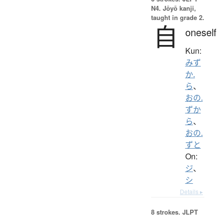
N4. Jōyō kanji,
taught in grade 2.
自
oneself
Kun:
みず
か.
ら
、
おの.
ずか
ら
、
おの.
ずと
On:
ジ
、
シ
Details ▸
8 strokes.
JLPT