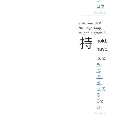
ク
、
コウ
Details ▸
9 strokes.
JLPT
N4. Jōyō kanji,
taught in grade 3.
持
hold,
have
Kun:
も.
つ
、
-も.
ち
、
も.て
る
On:
ジ
Details ▸