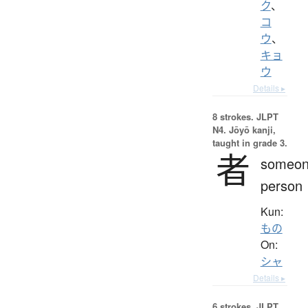
ク
、
コ
ウ
、
キョ
ウ
Details ▸
8 strokes.
JLPT
N4. Jōyō kanji,
taught in grade 3.
者
someon
person
Kun:
もの
On:
シャ
Details ▸
6 strokes.
JLPT