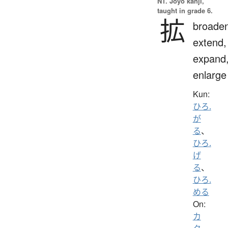
N1. Jōyō kanji,
taught in grade 6.
拡
broaden
extend,
expand
enlarge
Kun:
ひろ.
が
る
、
ひろ.
げ
る
、
ひろ.
める
On:
カ