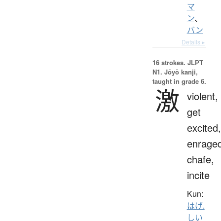
マ
ン
、
バン
Details ▸
16 strokes.
JLPT
N1. Jōyō kanji,
taught in grade 6.
激
violent,
get
excited,
enraged
chafe,
incite
Kun:
はげ.
しい