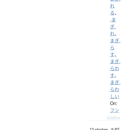
れ
る
、
-ま
ぎ.
れ
、
まぎ.
ら
す
、
まぎ.
らわ
す
、
まぎ.
らわ
しい
On:
フン
Details ▸
13 strokes.
JLPT