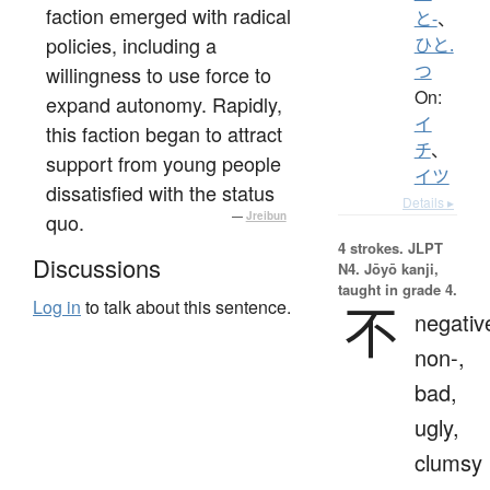
faction emerged with radical
と-
、
policies, including a
ひと.
つ
willingness to use force to
On:
expand autonomy. Rapidly,
イ
this faction began to attract
チ
、
support from young people
イツ
dissatisfied with the status
Details ▸
quo.
—
Jreibun
4 strokes.
JLPT
Discussions
N4. Jōyō kanji,
taught in grade 4.
Log in
to talk about this sentence.
不
negativ
non-,
bad,
ugly,
clumsy