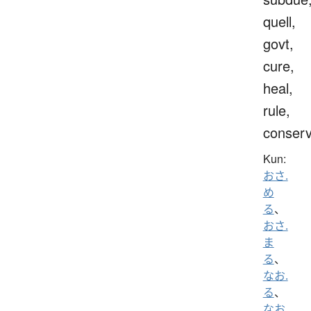
quell,
govt,
cure,
heal,
rule,
conser
Kun:
おさ.
め
る
、
おさ.
ま
る
、
なお.
る
、
なお.