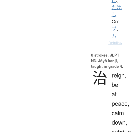
け
、
たけ.
し
On:
ブ
、
ム
Details ▸
8 strokes.
JLPT
N3. Jōyō kanji,
taught in grade 4.
治
reign,
be
at
peace,
calm
down,
subdue