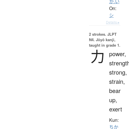
か.い
On:
シ
Details ▸
2 strokes.
JLPT
N4. Jōyō kanji,
taught in grade 1.
力
power,
strengt
strong,
strain,
bear
up,
exert
Kun:
ちか