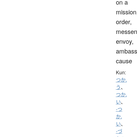
on a
mission
order,
messen
envoy,
ambass
cause
Kun:
つか.
う
、
つか.
い
、
-つ
か.
い
、
-づ