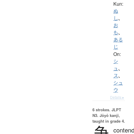
Kun:
ぬ
し
、
お
も
、
ある
じ
On:
シ
ュ
、
ス
、
シュ
ウ
Details ▸
6 strokes.
JLPT
N3. Jōyō kanji,
taught in grade 4.
争
contend