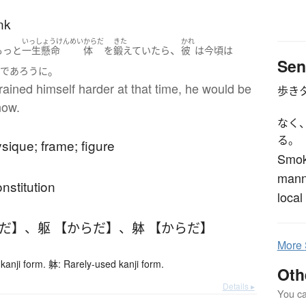
unk
いっしょうけんめい
からだ
きた
かれ
、
もっと
一生懸命
体
を
鍛えていたら
彼
は
今頃
は
Sen
う
。
であろう
に
trained himself harder at that time, he would be
歩き
now.
なく
る。
ysique; frame; figure
Smoki
manne
onstitution
local
らだ】
、
躯 【からだ】
、
躰 【からだ】
More
kanji form. 躰: Rarely-used kanji form.
Oth
Details ▸
You can