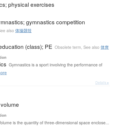
s; physical exercises
gymnastics; gymnastics competition
See also
体操競技
education (class); PE
Obsolete term
,
See also
体育
tion
ics
Gymnastics is a sport involving the performance of
ore
Details ▸
; volume
tion
olume is the quantity of three-dimensional space enclose...