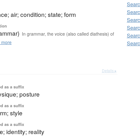
Sear
Sear
e; air; condition; state; form
Sear
tion
Searc
rammar)
In grammar, the voice (also called diathesis) of
Sear
 more
Sear
Details ▸
d as a suffix
ysique; posture
d as a suffix
rm; style
d as a suffix
 identity; reality