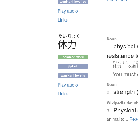
wanikani level 29
Play audio
Links
たい
りょく
Noun
体力
physical 
1.
resistance 
common word
たいりょく
い
体力
を
維
jlpt n1
You must e
wanikani level 5
Noun
Play audio
strength 
2.
Links
Wikipedia defini
Physical 
3.
animal to...
Rea