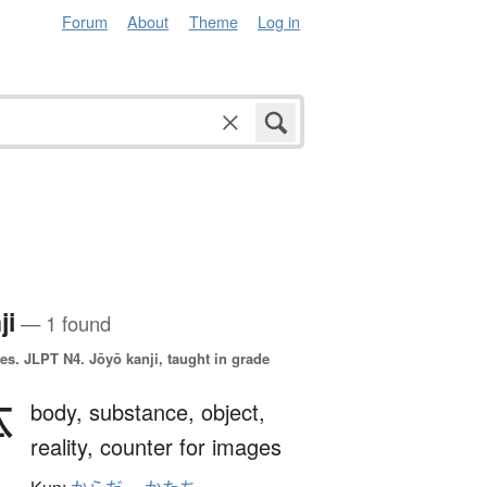
Forum
About
Theme
Log in
ji
— 1 found
es.
JLPT N4. Jōyō kanji, taught in grade
体
body,
substance,
object,
reality,
counter for images