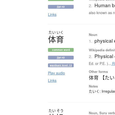
Human b
2.
jlpt n3
also known as n
Links
たい
いく
Noun
体育
physical 
1.
Wikipedia defini
common word
Physical
2.
jlpt n3
Ed. or P.E. )...
R
wanikani level 13
Other forms
Play audio
体育 【た
Links
Notes
たいく: Irregular
たい
そう
Noun, Suru verb,