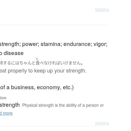
Details ▸
strength; power; stamina; endurance; vigor;
to disease
じ
た
。
持
する
には
ちゃんと
食べ
なければいけません
at properly to keep up your strength.
(of a business, economy, etc.)
tion
strength
Physical strength is the ability of a person or
d more
Details ▸