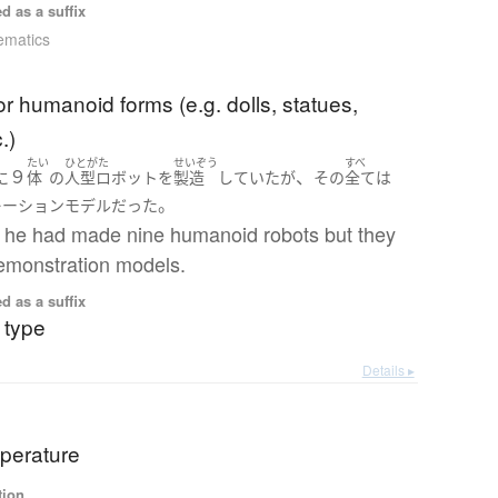
d as a suffix
ematics
or humanoid forms (e.g. dolls, statues,
.)
たい
ひとがた
せいぞう
すべ
９
、
に
体
の
人型ロボット
を
製造
していた
が
その
全て
は
。
レーション
モデル
だった
 he had made nine humanoid robots but they
demonstration models.
d as a suffix
 type
Details ▸
perature
tion