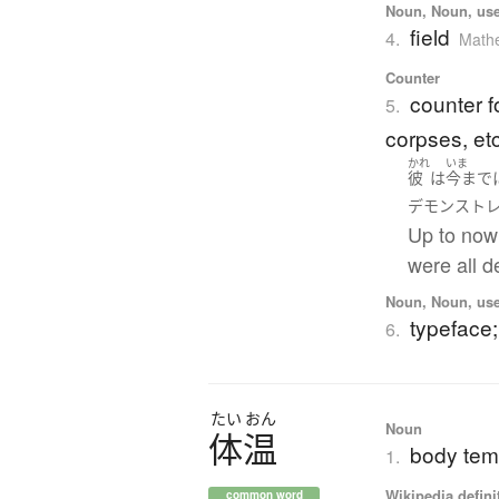
Noun, Noun, use
field
4.
Math
Counter
counter f
5.
corpses, etc
かれ
いま
彼
は
今まで
デモンスト
Up to now
were all 
Noun, Noun, use
typeface;
6.
たい
おん
Noun
体温
body tem
1.
Wikipedia defini
common word