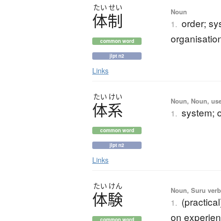
たい
せい
Noun
体制
order; sy
1.
organisatio
common word
jlpt n2
Links
たい
けい
Noun, Noun, use
体系
system; o
1.
common word
jlpt n2
Links
たい
けん
Noun, Suru verb,
体験
(practica
1.
on experien
common word