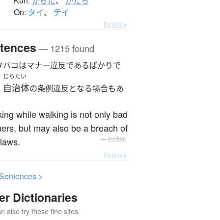
Kun:
からだ
、
かたち
On:
タイ
、
テイ
Details ▸
tences
— 1215 found
タバコはマナー違反であるばかりで
じちたい
自治体
、
の条例違反となる場合もあ
ng while walking is not only bad
rs, but may also be a breach of
 laws.
—
Jreibun
Details ▸
S
entences >
er Dictionaries
 also try these fine sites.