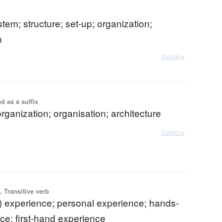
stem; structure; set-up; organization;
n
Details ▸
d as a suffix
rganization; organisation; architecture
Details ▸
 Transitive verb
l) experience; personal experience; hands-
ce; first-hand experience