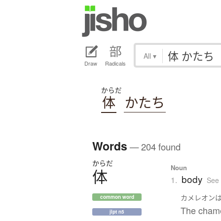
All
▾
Draw
Radicals
からだ
体
かたち
Words
— 204 found
からだ
Noun
体
body
1.
See
カメレオン
common word
The chame
jlpt n5