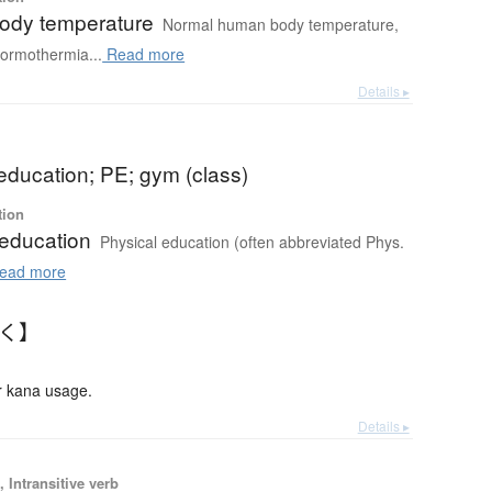
ody temperature
Normal human body temperature,
ormothermia...
Read more
Details ▸
education; PE; gym (class)
tion
 education
Physical education (often abbreviated Phys.
ead more
いく】
 kana usage.
Details ▸
 Intransitive verb