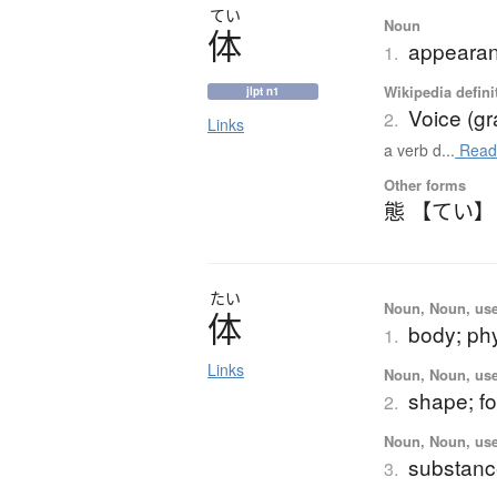
てい
Noun
体
appearanc
1.
Wikipedia defini
jlpt n1
Voice (g
2.
Links
a verb d...
Read
Other forms
態 【てい】
たい
Noun, Noun, use
体
body; ph
1.
Links
Noun, Noun, use
shape; fo
2.
Noun, Noun, use
substance;
3.