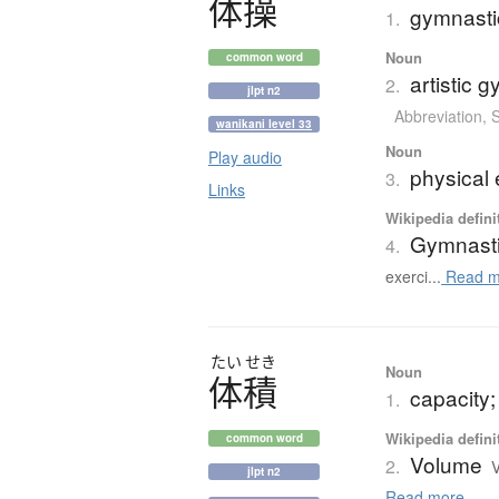
体操
gymnastic
1.
Noun
common word
artistic 
2.
jlpt n2
Abbreviation
,
wanikani level 33
Noun
Play audio
physical 
3.
Links
Wikipedia defini
Gymnast
4.
exerci...
Read m
たい
せき
Noun
体積
capacity
1.
Wikipedia defini
common word
Volume
2.
V
jlpt n2
Read more