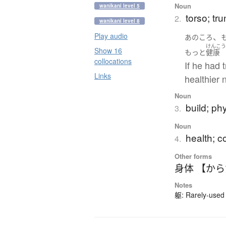
Noun
wanikani level 5
torso; tr
2.
wanikani level 8
Play audio
、
あの
ころ
けんこ
Show 16
もっと
健康
collocations
If he had 
Links
healthier 
Noun
build; ph
3.
Noun
health; c
4.
Other forms
身体 【か
Notes
躯: Rarely-used 