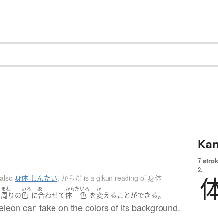
Kan
7 strok
2.
 also
身体 しんたい
,
からだ is a gikun reading of 身体
まわ
いろ
あ
からだ
いろ
か
。
は
周り
の
色
に
合わせて
体
色
を
変える
ことができる
leon can take on the colors of its background.