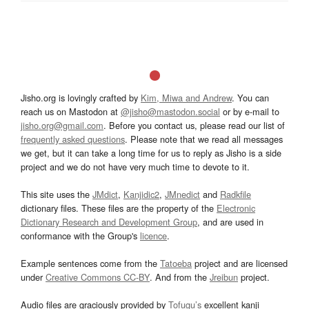
Jisho.org is lovingly crafted by
Kim, Miwa and Andrew
. You can
reach us on Mastodon at
@jisho@mastodon.social
or by e-mail to
jisho.org@gmail.com
. Before you contact us, please read our list of
frequently asked questions
. Please note that we read all messages
we get, but it can take a long time for us to reply as Jisho is a side
project and we do not have very much time to devote to it.
This site uses the
JMdict
,
Kanjidic2
,
JMnedict
and
Radkfile
dictionary files. These files are the property of the
Electronic
Dictionary Research and Development Group
, and are used in
conformance with the Group's
licence
.
Example sentences come from the
Tatoeba
project and are licensed
under
Creative Commons CC-BY
. And from the
Jreibun
project.
Audio files are graciously provided by
Tofugu’s
excellent kanji