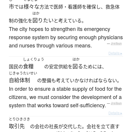
市
様々な
では
方法で医師・看護師を確保し、救急体
はか
図りたい
制の強化を
と考えている。
The city hopes to strengthen its emergency
response system by securing enough physicians
and nurses through various means.
—
Jreibun
Details ▸
しょくりょう
はか
食糧
図る
国民の
の安定供給を
ためには、
じきゅうたいせい
自給体制
の整備も考えていかなければならない。
In order to ensure a stable supply of food for the
citizens, we must consider the development of a
system that works toward self-sufficiency.
—
Jreibun
Details ▸
とりひきさき
取引先
の会社の社長が交代した。会社を立て直す