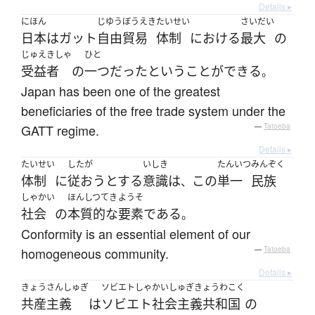
Details ▸
にほん
じゆう
ぼうえき
たいせい
さいだい
日本
は
ガット
自由
貿易
体制
における
最大
の
じゅえきしゃ
ひと
受益者
の
一つ
だった
と
いう
ことができる
。
Japan has been one of the greatest
beneficiaries of the free trade system under the
GATT regime.
—
Tatoeba
Details ▸
たいせい
したが
いしき
たんいつ
みんぞく
体制
に
従おう
とする
意識
は
この
単一
民族
、
しゃかい
ほんしつてき
ようそ
社会
の
本質的な
要素
である
。
Conformity is an essential element of our
homogeneous community.
—
Tatoeba
Details ▸
きょうさんしゅぎ
ソビエトしゃかいしゅぎきょうわこく
共産主義
は
ソビエト社会主義共和国
の