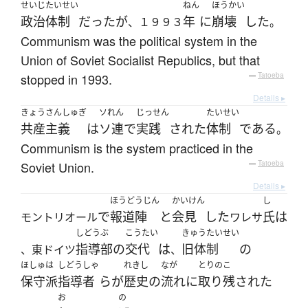
せいじたいせい
ねん
ほうかい
政治体制
だった
が
年
に
崩壊
した
、１９９３
。
Communism was the political system in the
Union of Soviet Socialist Republics, but that
stopped in 1993.
—
Tatoeba
Details ▸
きょうさんしゅぎ
ソれん
じっせん
たいせい
共産主義
は
ソ連
で
実践
された
体制
である
。
Communism is the system practiced in the
Soviet Union.
—
Tatoeba
Details ▸
ほうどうじん
かいけん
し
で
報道陣
と
会見
した
氏
は
モントリオール
ワレサ
しどうぶ
こうたい
きゅうたいせい
指導部
の
交代
は
旧体制
の
、東ドイツ
、
ほしゅは
しどうしゃ
れきし
なが
とりのこ
保守派
指導者
ら
が
歴史
の
流れ
に
取り残された
お
の