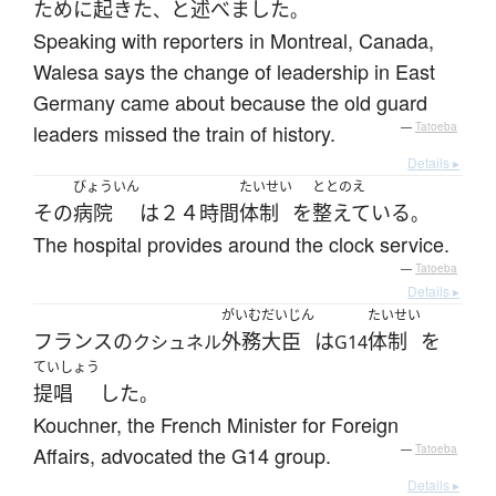
ために
起きた
と
述べました
、
。
Speaking with reporters in Montreal, Canada,
Walesa says the change of leadership in East
Germany came about because the old guard
leaders missed the train of history.
—
Tatoeba
Details ▸
びょういん
たいせい
ととのえ
その
病院
は
２４時間
体制
を
整えている
。
The hospital provides around the clock service.
—
Tatoeba
Details ▸
がいむだいじん
たいせい
フランス
の
外務大臣
は
体制
を
クシュネル
G14
ていしょう
提唱
した
。
Kouchner, the French Minister for Foreign
Affairs, advocated the G14 group.
—
Tatoeba
Details ▸