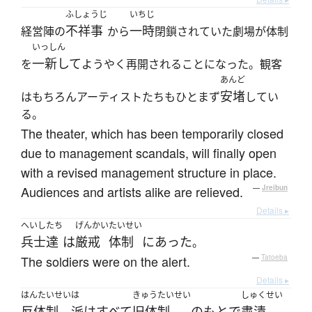
ふしょうじ
いちじ
不祥事
一時
経営陣の
から
閉鎖されていた劇場が体制
いっしん
一新して
を
ようやく再開されることになった。観客
あんど
安堵
はもちろんアーティストたちもひとまず
してい
る。
The theater, which has been temporarily closed
due to management scandals, will finally open
with a revised management structure in place.
Audiences and artists alike are relieved.
—
Jreibun
Details ▸
へいし
たち
げんかい
たいせい
兵士
達
は
厳戒
体制
に
あった
。
The soldiers were on the alert.
—
Tatoeba
Details ▸
はんたいせい
は
きゅうたいせい
しゅくせい
反体制
派
は
すべて
旧体制
の
もと
で
粛清