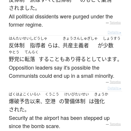
されました
。
All political dissidents were purged under the
former regime.
—
Tatoeba
Details ▸
はんたいせい
しどうしゃ
きょうさんしゅぎしゃ
しょうすう
反体制
指導者
ら
は
共産主義者
が
少数
、
やとう
てんらく
野党
に
転落
する
こと
も
あり得る
としています
。
Opposition leaders say it's possible the
Communists could end up in a small minority.
—
Tatoeba
Details ▸
ばくはよこく
いらい
くうこう
けいび
たいせい
きょうか
爆破予告
以来
空港
の
警備
体制
は
強化
、
された
。
Security at the airport has been stepped up
since the bomb scare.
—
Tatoeba