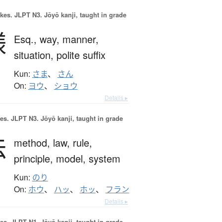
okes.
JLPT N3. Jōyō kanji, taught in grade
様
Esq.,
way,
manner,
situation,
polite suffix
Kun:
さま
、
さん
On:
ヨウ
、
ショウ
Details ▸
es.
JLPT N3. Jōyō kanji, taught in grade
法
method,
law,
rule,
principle,
model,
system
Kun:
のり
On:
ホウ
、
ハッ
、
ホッ
、
フラン
Details ▸
es.
JLPT N1. Jōyō kanji, taught in grade