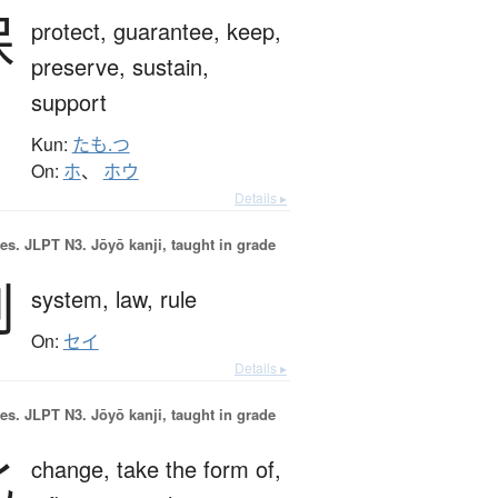
保
protect,
guarantee,
keep,
preserve,
sustain,
support
Kun:
たも.つ
On:
ホ
、
ホウ
Details ▸
es.
JLPT N3. Jōyō kanji, taught in grade
制
system,
law,
rule
On:
セイ
Details ▸
es.
JLPT N3. Jōyō kanji, taught in grade
化
change,
take the form of,