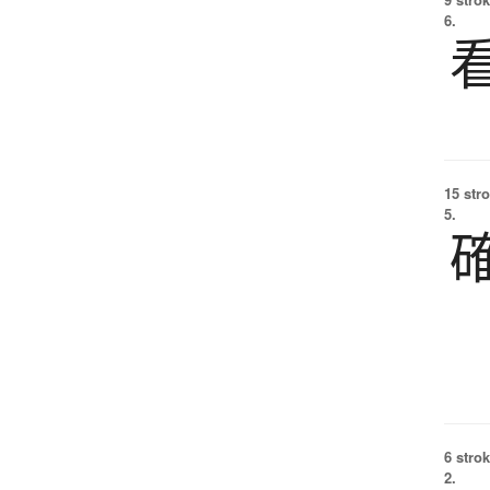
6.
15 str
5.
6 strok
2.