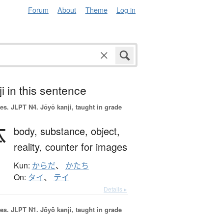
Forum
About
Theme
Log in
i in this sentence
es.
JLPT N4. Jōyō kanji, taught in grade
体
body,
substance,
object,
reality,
counter for images
Kun:
からだ
、
かたち
On:
タイ
、
テイ
Details ▸
es.
JLPT N1. Jōyō kanji, taught in grade