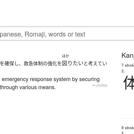
Kanj
はか
図りたい
を確保し、救急体制の強化を
と考えてい
7 strok
2.
its emergency response system by securing
through various means.
—
Jreibun
9 strok
5.