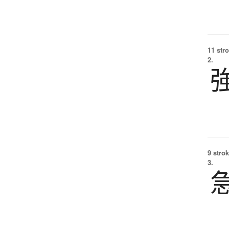
11 str
2.
9 strok
3.