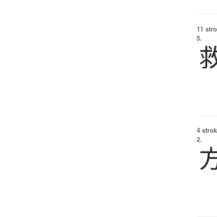
11 str
5.
4 strok
2.