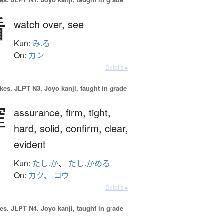
看
watch over,
see
Kun:
み.る
On:
カン
Details ▸
okes.
JLPT N3. Jōyō kanji, taught in grade
確
assurance,
firm,
tight,
hard,
solid,
confirm,
clear,
evident
Kun:
たし.か
、
たし.かめる
On:
カク
、
コウ
Details ▸
es.
JLPT N4. Jōyō kanji, taught in grade