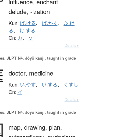
influence,
enchant,
delude,
-ization
Kun:
ば.ける
、
ば.かす
、
ふ.け
る
、
け.する
On:
カ
、
ケ
Details ▸
es.
JLPT N4. Jōyō kanji, taught in grade
医
doctor,
medicine
Kun:
い.やす
、
い.する
、
くすし
On:
イ
Details ▸
es.
JLPT N4. Jōyō kanji, taught in grade
図
map,
drawing,
plan,
extraordinary,
audacious