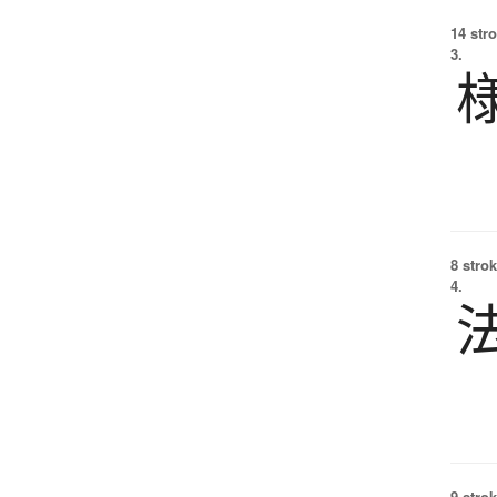
14 str
3.
8 strok
4.
9 strok