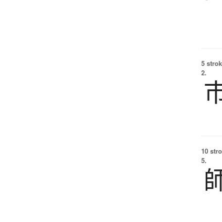
5 strok
2.
10 str
5.