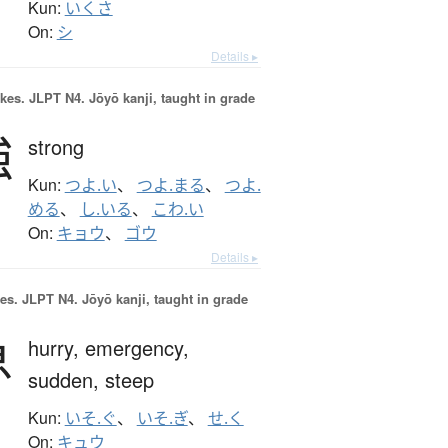
Kun:
いくさ
On:
シ
Details ▸
okes.
JLPT N4. Jōyō kanji, taught in grade
強
strong
Kun:
つよ.い
、
つよ.まる
、
つよ.
める
、
し.いる
、
こわ.い
On:
キョウ
、
ゴウ
Details ▸
es.
JLPT N4. Jōyō kanji, taught in grade
急
hurry,
emergency,
sudden,
steep
Kun:
いそ.ぐ
、
いそ.ぎ
、
せ.く
On:
キュウ