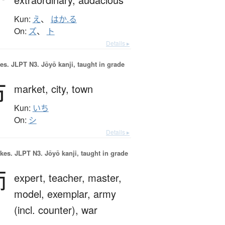
Kun:
え
、
はか.る
On:
ズ
、
ト
Details ▸
es.
JLPT N3. Jōyō kanji, taught in grade
市
market,
city,
town
Kun:
いち
On:
シ
Details ▸
okes.
JLPT N3. Jōyō kanji, taught in grade
師
expert,
teacher,
master,
model,
exemplar,
army
(incl. counter),
war