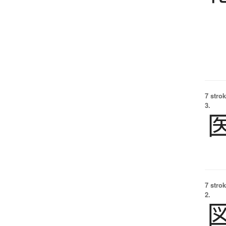
7 strok
3.
7 strok
2.