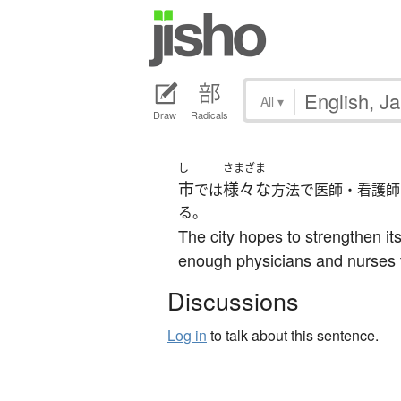
All
▾
Draw
Radicals
し
さまざま
市
様々な
では
方法で医師・看護師
る。
The city hopes to strengthen 
enough physicians and nurses 
Discussions
Log in
to talk about this sentence.