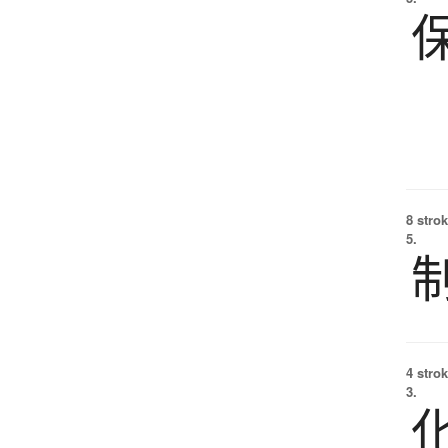
8 strok
5.
4 strok
3.