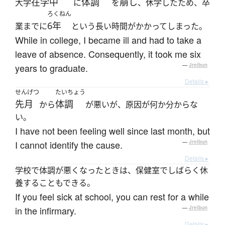
在学中
体調
崩し
大学
に
を
、休学したため、卒
ろくねん
6年
業までに
という長い時間がかかってしまった。
While in college, I became ill and had to take a
leave of absence. Consequently, it took me six
years to graduate.
—
Jreibun
Details ▸
せんげつ
たいちょう
先月
体調
から
が悪いが、原因が何か分からな
い。
I have not been feeling well since last month, but
I cannot identify the cause.
—
Jreibun
Details ▸
学校で体調が悪くなったときは、保健室でしばらく休
養することもできる。
If you feel sick at school, you can rest for a while
in the infirmary.
—
Jreibun
Details ▸