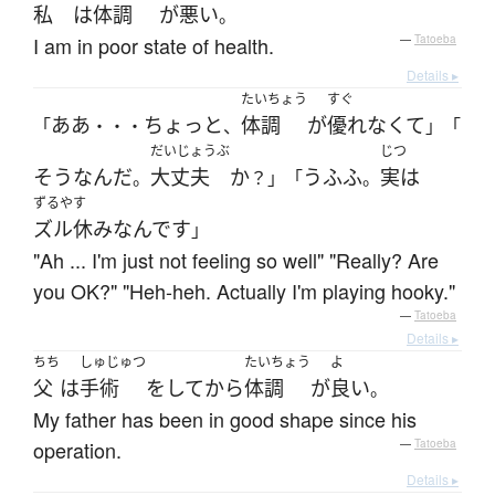
私
は
体調
が
悪い
。
I am in poor state of health.
—
Tatoeba
Details ▸
たいちょう
すぐ
ああ
ちょっと
体調
が
優れなくて
「
・・・
、
」「
だいじょうぶ
じつ
そう
なんだ
大丈夫
か
うふふ
実は
。
？」「
。
ずるやす
ズル休み
なんです
」
"Ah ... I'm just not feeling so well" "Really? Are
you OK?" "Heh-heh. Actually I'm playing hooky."
—
Tatoeba
Details ▸
ちち
しゅじゅつ
たいちょう
よ
父
は
手術
を
して
から
体調
が
良い
。
My father has been in good shape since his
operation.
—
Tatoeba
Details ▸