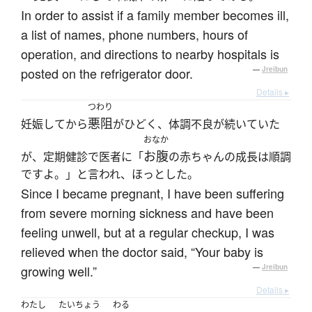
In order to assist if a family member becomes ill,
a list of names, phone numbers, hours of
operation, and directions to nearby hospitals is
posted on the refrigerator door.
—
Jreibun
Details ▸
つわり
悪阻
妊娠してから
がひどく、体調不良が続いていた
おなか
お腹
が、定期健診で医者に「
の赤ちゃんの成長は順調
ですよ。」と言われ、ほっとした。
Since I became pregnant, I have been suffering
from severe morning sickness and have been
feeling unwell, but at a regular checkup, I was
relieved when the doctor said, “Your baby is
growing well.”
—
Jreibun
Details ▸
わたし
たいちょう
わる