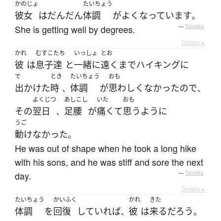
かのじょ
たいちょう
彼女
は
だんだん
体調
が
よく
なっています
。
She is getting well by degrees.
—
Tatoeba
Details ▸
かれ
むすこ
たち
いっしょ
とお
彼
は
息子
達
と
一緒に
遠く
まで
ハイキング
に
で
とき
たいちょう
おも
出かけた
時
体調
が
思わしくなかった
ので
、
、
よくじつ
あしこし
いた
おも
その
翌日
足腰
が
痛くて
思うように
、
うご
動けなかった
。
He was out of shape when he took a long hike
with his sons, and he was stiff and sore the next
day.
—
Tatoeba
Details ▸
たいちょう
かいふく
かれ
きた
体調
を
回復
していれば
彼
は
来る
だろう
、
。