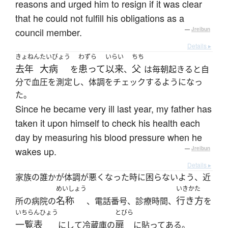
reasons and urged him to resign if it was clear
that he could not fulfill his obligations as a
council member.
—
Jreibun
Details ▸
きょねん
たいびょう
わずら
いらい
ちち
去年
大病
患って
以来
父
を
、
は毎朝起きると自
分で血圧を測定し、体調をチェックするようになっ
た。
Since he became very ill last year, my father has
taken it upon himself to check his health each
day by measuring his blood pressure when he
wakes up.
—
Jreibun
Details ▸
家族の誰かが体調が悪くなった時に困らないよう、近
めいしょう
いきかた
名称
行き方
所の病院の
、電話番号、診療時間、
を
いちらんひょう
とびら
一覧表
扉
にして冷蔵庫の
に貼ってある。