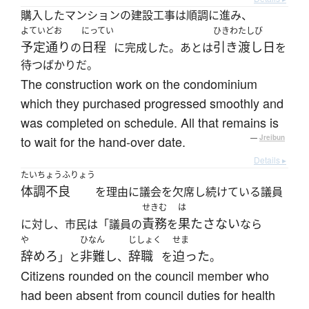
購入したマンションの建設工事は順調に進み、
よていどお
にってい
ひきわたしび
予定通り
日程
引き渡し日
の
に完成した。あとは
を
待つばかりだ。
The construction work on the condominium
which they purchased progressed smoothly and
was completed on schedule. All that remains is
to wait for the hand-over date.
—
Jreibun
Details ▸
たいちょうふりょう
体調不良
を理由に議会を欠席し続けている議員
せきむ
は
責務
果たさない
に対し、市民は「議員の
を
なら
や
ひなん
じしょく
せま
辞めろ
非難し
辞職
迫った
」と
、
を
。
Citizens rounded on the council member who
had been absent from council duties for health