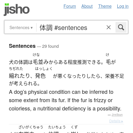
Forum
About
Theme
Log in
Sentences
▾
Sentences
— 29 found
けな
け
毛並み
毛
犬の体調は
からある程度推測できる。
が
ちぢれた
はっしょく
縮れたり
発色
、
が悪くなったりしたら、栄養不足
が考えられる。
A dog’s physical condition can be inferred to
some extent from its fur. If the fur is frizzy or
colorless, a nutritional deficiency is a possibility.
—
Jreibun
Details ▸
ざいがくちゅう
たいちょう
くず