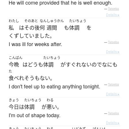
He will come provided that he is well enough.
—
Tatoeba
Details ▸
わたし
そのあと
なん
しゅうかん
たいちょう
私
は
その後
何
週間
も
体調
を
くずしていました
。
I was ill for weeks after.
—
Tatoeba
Details ▸
こんばん
たいちょう
今晩
は
どうも
体調
が
すぐれない
ので
なにも
た
食べれ
そうもない
。
I don't feel up to eating anything tonight.
—
Tatoeba
Details ▸
きょう
たいちょう
わる
今日
は
体調
が
悪い
。
I'm out of shape today.
—
Tatoeba
Details ▸
きょう
たいちょう
わる
いどみず
げんいん