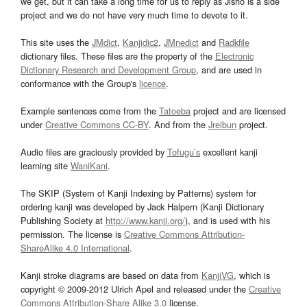
we get, but it can take a long time for us to reply as Jisho is a side
project and we do not have very much time to devote to it.
This site uses the
JMdict
,
Kanjidic2
,
JMnedict
and
Radkfile
dictionary files. These files are the property of the
Electronic
Dictionary Research and Development Group
, and are used in
conformance with the Group's
licence
.
Example sentences come from the
Tatoeba
project and are licensed
under
Creative Commons CC-BY
. And from the
Jreibun
project.
Audio files are graciously provided by
Tofugu’s
excellent kanji
learning site
WaniKani
.
The SKIP (System of Kanji Indexing by Patterns) system for
ordering kanji was developed by Jack Halpern (Kanji Dictionary
Publishing Society at
http://www.kanji.org/
), and is used with his
permission. The license is
Creative Commons Attribution-
ShareAlike 4.0 International
.
Kanji stroke diagrams are based on data from
KanjiVG
, which is
copyright © 2009-2012 Ulrich Apel and released under the
Creative
Commons Attribution-Share Alike 3.0
license.