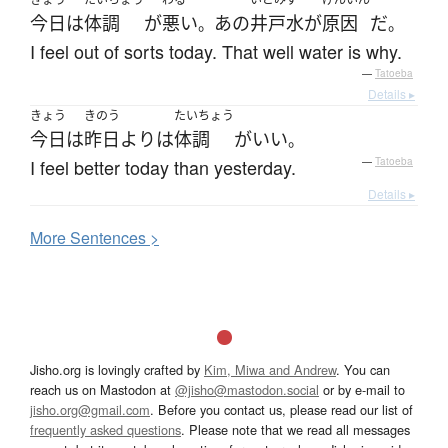
今日
は
体調
が
悪い
あの
井戸水
が
原因
だ
。
。
I feel out of sorts today. That well water is why.
—
Tatoeba
Details ▸
きょう
きのう
たいちょう
今日
は
昨日
より
は
体調
が
いい
。
I feel better today than yesterday.
—
Tatoeba
Details ▸
More
S
entences >
Jisho.org is lovingly crafted by
Kim, Miwa and Andrew
. You can
reach us on Mastodon at
@jisho@mastodon.social
or by e-mail to
jisho.org@gmail.com
. Before you contact us, please read our list of
frequently asked questions
. Please note that we read all messages