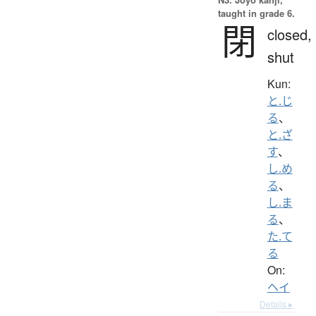
taught in grade 6.
閉
closed,
shut
Kun:
と.じ
る
、
と.ざ
す
、
し.め
る
、
し.ま
る
、
た.て
る
On:
ヘイ
Details ▸