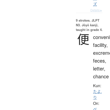
ズ
Details ▸
9 strokes.
JLPT
N3. Jōyō kanji,
taught in grade 4.
便
conveni
facility,
excrem
feces,
letter,
chance
Kun:
たよ.
り
On:
ベ