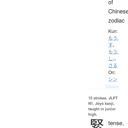
of
Chines
zodiac
Kun:
もう.
す
、
もう.
し-
、
さる
On:
シン
Details ▸
15 strokes.
JLPT
N1. Jōyō kanji,
taught in junior
high.
緊
tense,