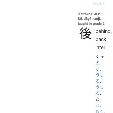
Details ▸
9 strokes.
JLPT
N5. Jōyō kanji,
taught in grade 2.
後
behind,
back,
later
Kun:
の
ち
、
うし.
ろ
、
うし
ろ
、
あ
と
、
おく.