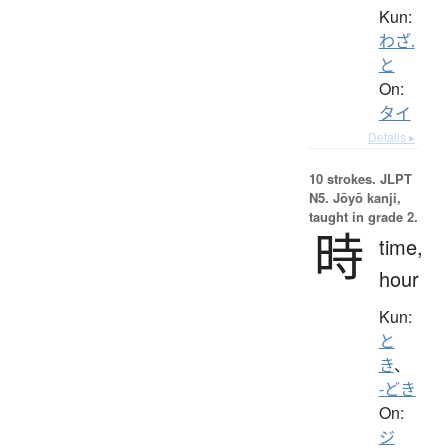
Kun:
わざ.
と
On:
タイ
Details ▸
10 strokes.
JLPT
N5. Jōyō kanji,
taught in grade 2.
時
time,
hour
Kun:
と
き
、
-どき
On:
ジ