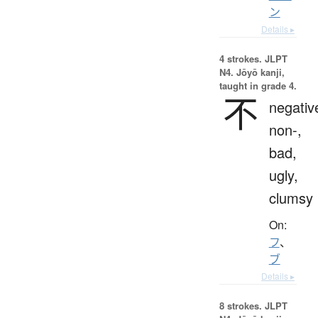
ン
Details ▸
4 strokes.
JLPT
N4. Jōyō kanji,
taught in grade 4.
不
negativ
non-,
bad,
ugly,
clumsy
On:
フ
、
ブ
Details ▸
8 strokes.
JLPT