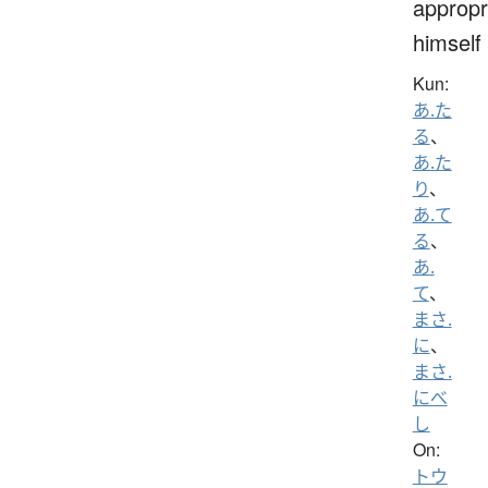
appropr
himself
Kun:
あ.た
る
、
あ.た
り
、
あ.て
る
、
あ.
て
、
まさ.
に
、
まさ.
にべ
し
On:
トウ