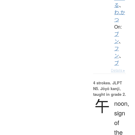
る
、
わ.か
つ
On:
ブ
ン
、
フ
ン
、
ブ
Details ▸
4 strokes.
JLPT
N5. Jōyō kanji,
taught in grade 2.
午
noon,
sign
of
the