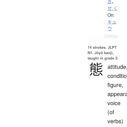
ぎ
、
せ.く
On:
キュ
ウ
Details ▸
14 strokes.
JLPT
N1. Jōyō kanji,
taught in grade 5.
態
attitude
conditio
figure,
appear
voice
(of
verbs)