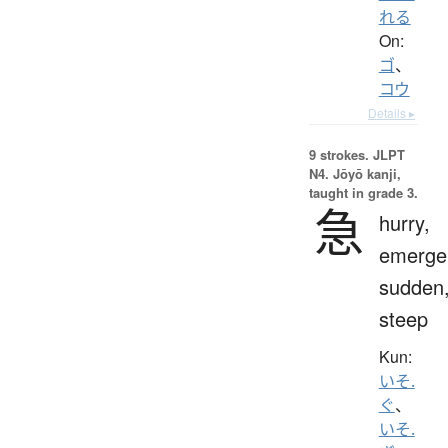
れる
On:
ゴ
、
コウ
Details ▸
9 strokes.
JLPT
N4. Jōyō kanji,
taught in grade 3.
急
hurry,
emerge
sudden
steep
Kun:
いそ.
ぐ
、
いそ.