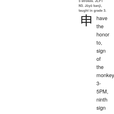
5 strokes.
JLPT
N3. Jōyō kanji,
taught in grade 3.
申
have
the
honor
to,
sign
of
the
monkey
3-
5PM,
ninth
sign