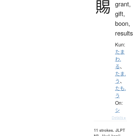
賜
grant,
gift,
boon,
results
Kun:
たま
わ.
る
、
たま.
う
、
たも.
う
On:
シ
Details ▸
11 strokes.
JLPT
N3. Jōyō kanji,