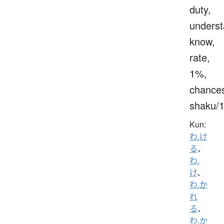
duty,
underst
know,
rate,
1%,
chance
shaku/
Kun:
わ.け
る
、
わ.
け
、
わ.か
れ
る
、
わ.か