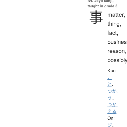
N4. Jōyō kanji,
taught in grade 3.
事
matter,
thing,
fact,
busines
reason,
possibl
Kun:
こ
と
、
つか.
う
、
つか.
える
On:
ジ
、