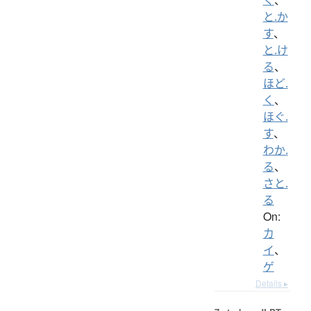
と.か
す
、
と.け
る
、
ほど.
く
、
ほぐ.
す
、
わか.
る
、
さと.
る
On:
カ
イ
、
ゲ
Details ▸