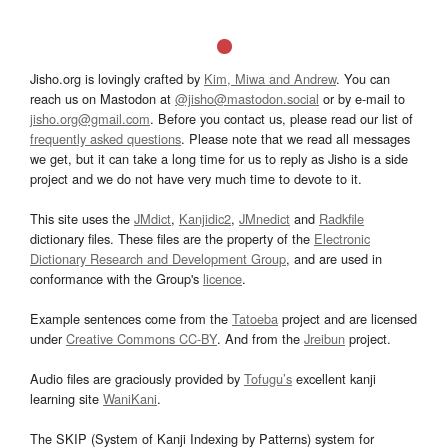
Jisho.org is lovingly crafted by
Kim, Miwa and Andrew
. You can
reach us on Mastodon at
@jisho@mastodon.social
or by e-mail to
jisho.org@gmail.com
. Before you contact us, please read our list of
frequently asked questions
. Please note that we read all messages
we get, but it can take a long time for us to reply as Jisho is a side
project and we do not have very much time to devote to it.
This site uses the
JMdict
,
Kanjidic2
,
JMnedict
and
Radkfile
dictionary files. These files are the property of the
Electronic
Dictionary Research and Development Group
, and are used in
conformance with the Group's
licence
.
Example sentences come from the
Tatoeba
project and are licensed
under
Creative Commons CC-BY
. And from the
Jreibun
project.
Audio files are graciously provided by
Tofugu’s
excellent kanji
learning site
WaniKani
.
The SKIP (System of Kanji Indexing by Patterns) system for