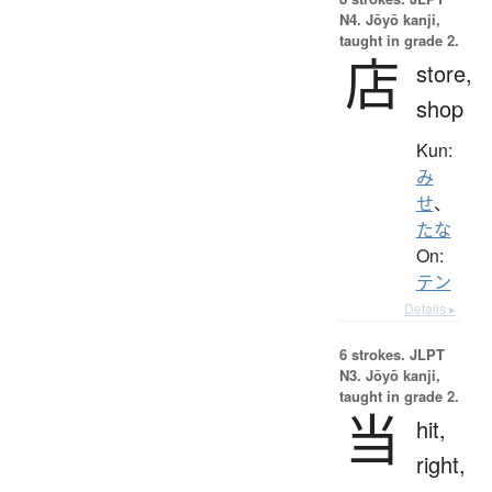
N4. Jōyō kanji,
taught in grade 2.
店
store,
shop
Kun:
み
せ
、
たな
On:
テン
Details ▸
6 strokes.
JLPT
N3. Jōyō kanji,
taught in grade 2.
当
hit,
right,