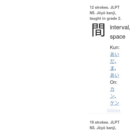
12 strokes.
JLPT
N5. Jōyō kanji,
taught in grade 2.
間
interval
space
Kun:
あい
だ
、
ま
、
あい
On:
カ
ン
、
ケン
Details ▸
19 strokes.
JLPT
N3. Jōyō kanji,