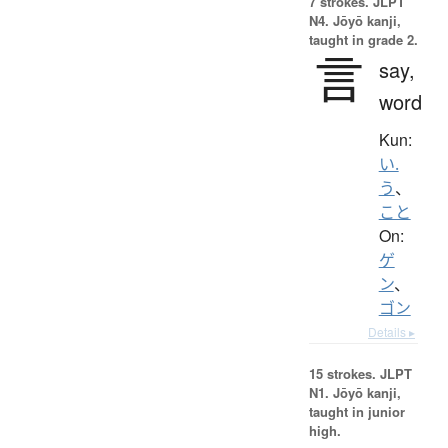
7 strokes.
JLPT
N4. Jōyō kanji,
taught in grade 2.
言
say,
word
Kun:
い.
う
、
こと
On:
ゲ
ン
、
ゴン
Details ▸
15 strokes.
JLPT
N1. Jōyō kanji,
taught in junior
high.