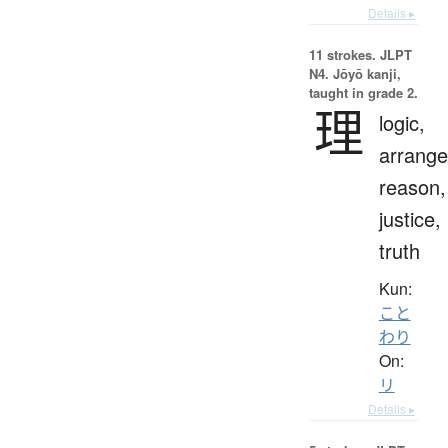
Details ▸
11 strokes.
JLPT
N4. Jōyō kanji,
taught in grade 2.
理
logic,
arrang
reason,
justice,
truth
Kun:
こと
わり
On:
リ
Details ▸