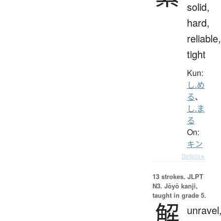
solid,
hard,
reliable,
tight
Kun:
し.め
る
、
し.ま
る
On:
キン
Details ▸
13 strokes.
JLPT
N3. Jōyō kanji,
taught in grade 5.
解
unravel