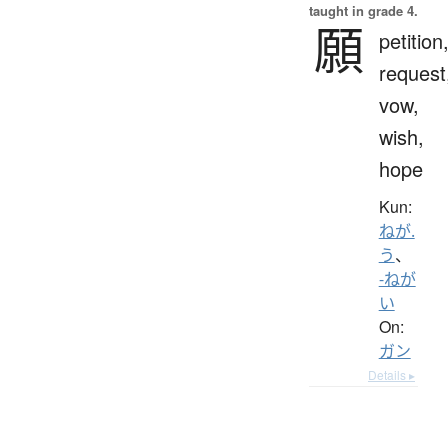
taught in grade 4.
願
petition
request
vow,
wish,
hope
Kun:
ねが.
う
、
-ねが
い
On:
ガン
Details ▸