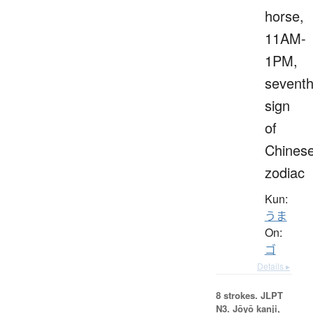
horse,
11AM-
1PM,
sevent
sign
of
Chines
zodiac
Kun:
うま
On:
ゴ
Details ▸
8 strokes.
JLPT
N3. Jōyō kanji,