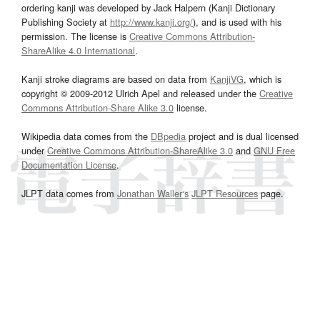
ordering kanji was developed by Jack Halpern (Kanji Dictionary
Publishing Society at
http://www.kanji.org/
), and is used with his
permission. The license is
Creative Commons Attribution-
ShareAlike 4.0 International
.
Kanji stroke diagrams are based on data from
KanjiVG
, which is
copyright © 2009-2012 Ulrich Apel and released under the
Creative
Commons Attribution-Share Alike 3.0
license.
Wikipedia data comes from the
DBpedia
project and is dual licensed
under
Creative Commons Attribution-ShareAlike 3.0
and
GNU Free
Documentation License
.
JLPT data comes from
Jonathan Waller‘s
JLPT Resources
page.