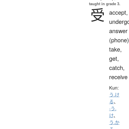
taught in grade 3.
受
accept,
undergo
answer
(phone)
take,
get,
catch,
receive
Kun:
う.け
る
、
-う.
け
、
う.か