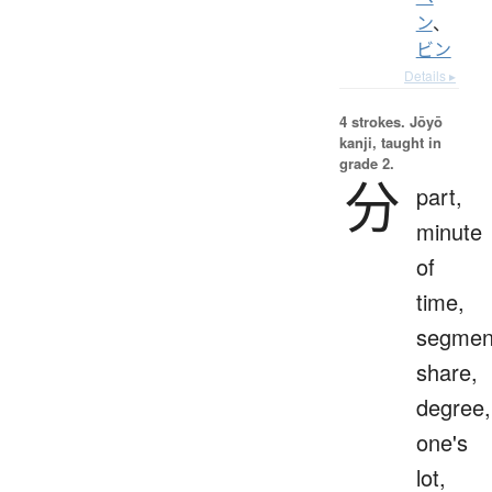
ン
、
ビン
Details ▸
4 strokes.
Jōyō
kanji, taught in
grade 2.
分
part,
minute
of
time,
segmen
share,
degree,
one's
lot,