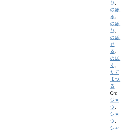
り
、
のぼ.
る
、
のぼ.
り
、
のぼ.
せ
る
、
のぼ.
す
、
たて
まつ.
る
On:
ジョ
ウ
、
ショ
ウ
、
シャ