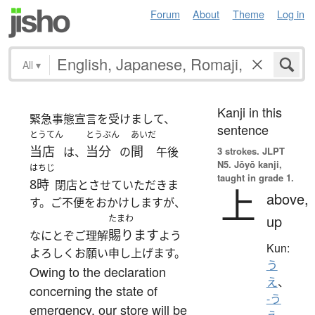
Forum
About
Theme
Log in
All
▾
Kanji in this
緊急事態宣言を受けまして、
sentence
とうてん
とうぶん
あいだ
当店
当分
間
は、
の
午後
3 strokes.
JLPT
N5. Jōyō kanji,
はちじ
taught in grade 1.
8時
閉店とさせていただきま
上
above,
す。ご不便をおかけしますが、
up
たまわ
賜ります
なにとぞご理解
よう
Kun:
よろしくお願い申し上げます。
う
Owing to the declaration
え
、
concerning the state of
-う
emergency, our store will be