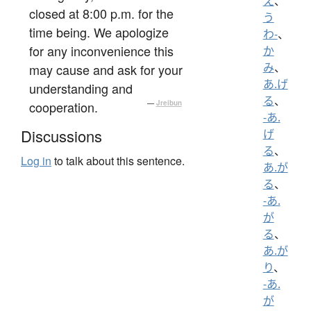
え
、
closed at 8:00 p.m. for the
う
time being. We apologize
わ-
、
for any inconvenience this
か
み
、
may cause and ask for your
あ.げ
understanding and
る
、
cooperation.
—
Jreibun
-あ.
Discussions
げ
る
、
Log in
to talk about this sentence.
あ.が
る
、
-あ.
が
る
、
あ.が
り
、
-あ.
が