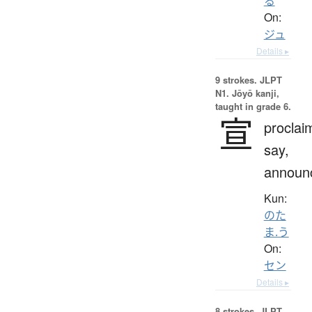
る
On:
ジュ
Details ▸
9 strokes.
JLPT
N1. Jōyō kanji,
taught in grade 6.
宣
proclai
say,
announ
Kun:
のた
ま.う
On:
セン
Details ▸
8 strokes.
JLPT