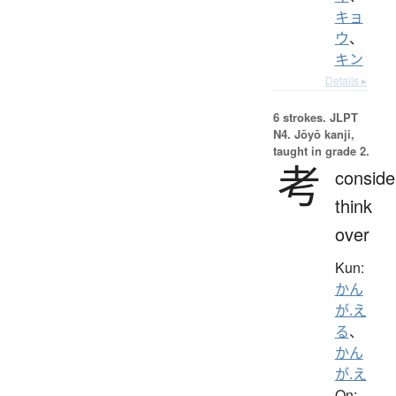
キョ
ウ
、
キン
Details ▸
6 strokes.
JLPT
N4. Jōyō kanji,
taught in grade 2.
考
conside
think
over
Kun:
かん
が.え
る
、
かん
が.え
On: