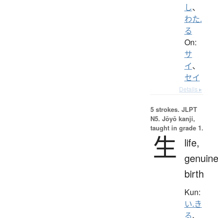
し
、
わた.
る
On:
サ
イ
、
セイ
Details ▸
5 strokes.
JLPT
N5. Jōyō kanji,
taught in grade 1.
生
life,
genuine
birth
Kun:
い.き
る
、