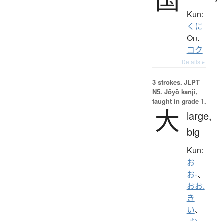
Kun:
くに
On:
コク
Details ▸
3 strokes.
JLPT
N5. Jōyō kanji,
taught in grade 1.
大
large,
big
Kun:
お
お-
、
おお.
き
い
、