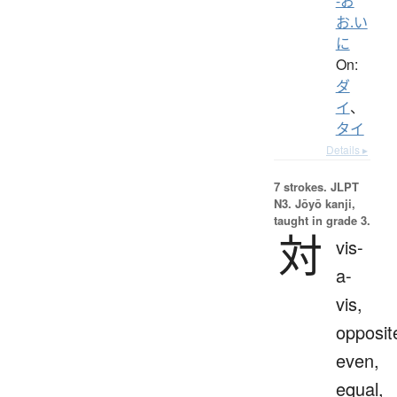
-お
お.い
に
On:
ダ
イ
、
タイ
Details ▸
7 strokes.
JLPT
N3. Jōyō kanji,
taught in grade 3.
対
vis-
a-
vis,
opposit
even,
equal,