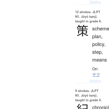
Details ▸
12 strokes.
JLPT
N1. Jōyō kanji,
taught in grade 6.
策
scheme
plan,
policy,
step,
means
On:
サク
Details ▸
9 strokes.
JLPT
N1. Jōyō kanji,
taught in grade 5.
chronicl