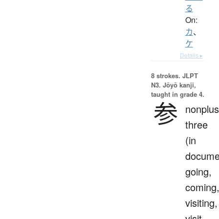
る
On:
カ
、
ケ
Details ▸
8 strokes.
JLPT
N3. Jōyō kanji,
taught in grade 4.
参
nonplus
three
(in
docume
going,
coming
visiting,
visit,