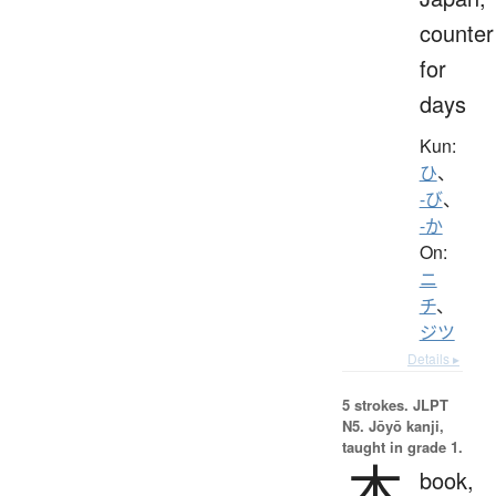
counter
for
days
Kun:
ひ
、
-び
、
-か
On:
ニ
チ
、
ジツ
Details ▸
5 strokes.
JLPT
N5. Jōyō kanji,
taught in grade 1.
本
book,