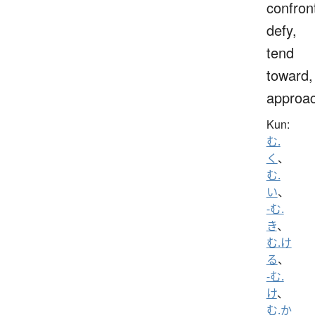
confron
defy,
tend
toward,
approa
Kun:
む.
く
、
む.
い
、
-む.
き
、
む.け
る
、
-む.
け
、
む.か