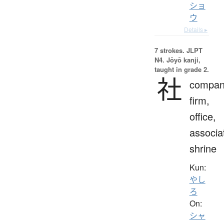
ショ
ウ
Details ▸
7 strokes.
JLPT
N4. Jōyō kanji,
taught in grade 2.
社
compan
firm,
office,
associa
shrine
Kun:
やし
ろ
On:
シャ