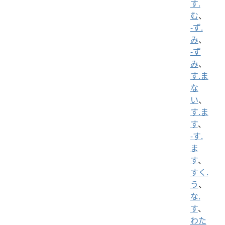
す.
む
、
-ず.
み
、
-ず
み
、
す.ま
な
い
、
す.ま
す
、
-す.
ま
す
、
すく.
う
、
な.
す
、
わた