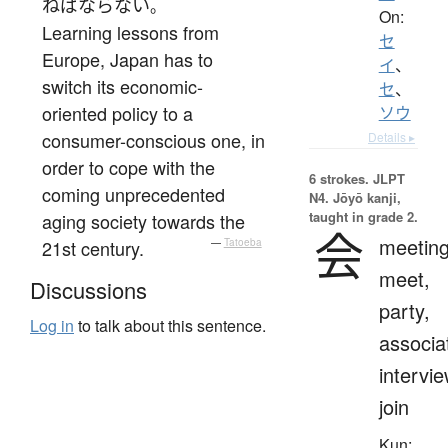
ねばならない
。
On:
Learning lessons from
セ
Europe, Japan has to
イ
、
switch its economic-
セ
、
oriented policy to a
ソウ
consumer-conscious one, in
Details ▸
order to cope with the
6 strokes.
JLPT
coming unprecedented
N4. Jōyō kanji,
taught in grade 2.
aging society towards the
会
meeting
21st century.
—
Tatoeba
meet,
Discussions
party,
Log in
to talk about this sentence.
associa
intervie
join
Kun: