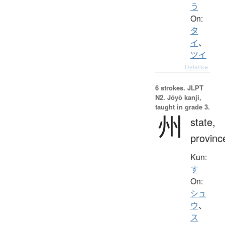
う
On:
タ
イ
、
ツイ
Details ▸
6 strokes.
JLPT
N2. Jōyō kanji,
taught in grade 3.
州
state,
provinc
Kun:
す
On:
シュ
ウ
、
ス