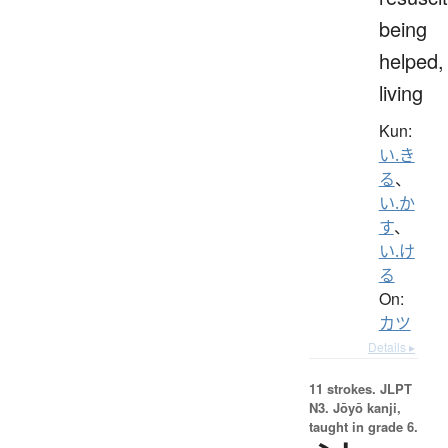
being
helped,
living
Kun:
い.き
る
、
い.か
す
、
い.け
る
On:
カツ
Details ▸
11 strokes.
JLPT
N3. Jōyō kanji,
taught in grade 6.