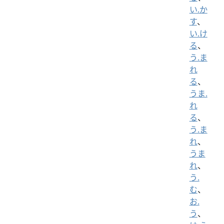
い.か
す
、
い.け
る
、
う.ま
れ
る
、
うま.
れ
る
、
う.ま
れ
、
うま
れ
、
う.
む
、
お.
う
、