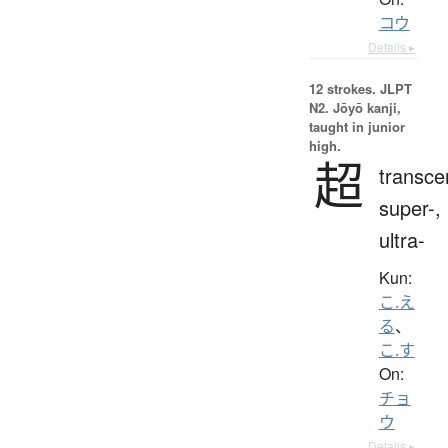
コウ
Details ▸
12 strokes.
JLPT
N2. Jōyō kanji,
taught in junior
high.
超
transce
super-,
ultra-
Kun:
こ.え
る
、
こ.す
On:
チョ
ウ
Details ▸