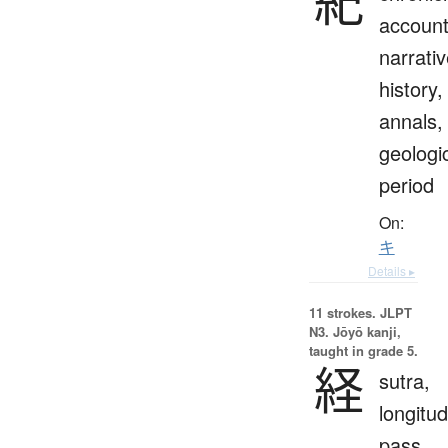
紀
account
narrativ
history,
annals,
geologi
period
On:
キ
Details ▸
11 strokes.
JLPT
N3. Jōyō kanji,
taught in grade 5.
経
sutra,
longitud
pass