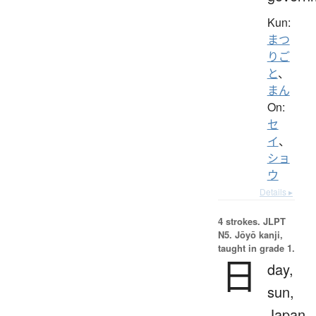
Kun:
まつ
りご
と
、
まん
On:
セ
イ
、
ショ
ウ
Details ▸
4 strokes.
JLPT
N5. Jōyō kanji,
taught in grade 1.
日
day,
sun,
Japan,