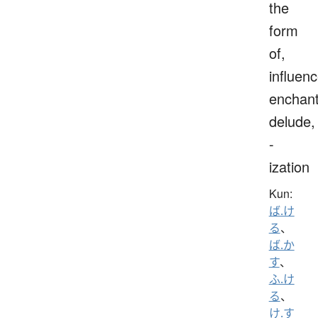
the
form
of,
influenc
enchant
delude,
-
ization
Kun:
ば.け
る
、
ば.か
す
、
ふ.け
る
、
け.す