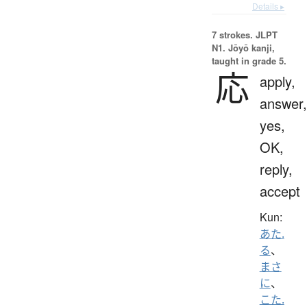
Details ▸
7 strokes.
JLPT
N1. Jōyō kanji,
taught in grade 5.
応
apply,
answer,
yes,
OK,
reply,
accept
Kun:
あた.
る
、
まさ
に
、
こた.