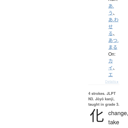
あ.
う
、
あ.わ
せ
る
、
あつ.
まる
On:
カ
イ
、
エ
Details ▸
4 strokes.
JLPT
N3. Jōyō kanji,
taught in grade 3.
化
change
take