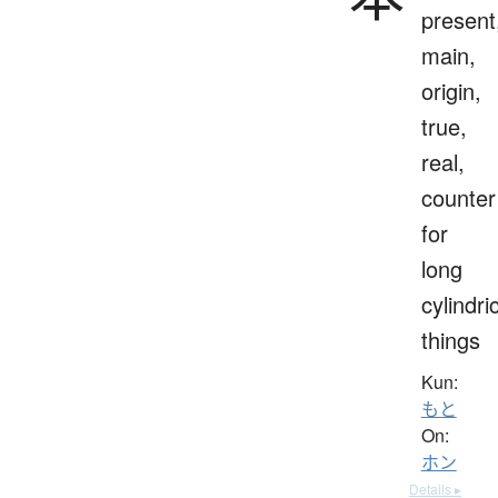
present
main,
origin,
true,
real,
counter
for
long
cylindri
things
Kun:
もと
On:
ホン
Details ▸