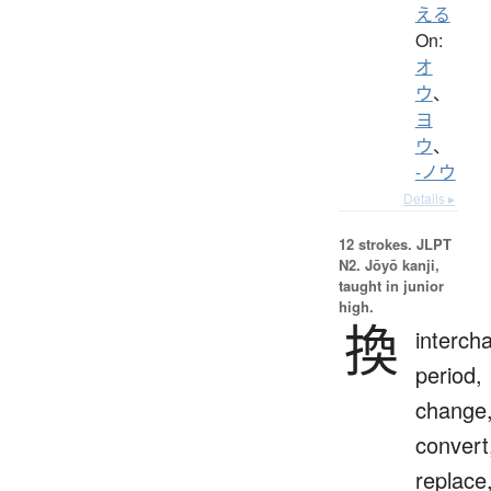
える
On:
オ
ウ
、
ヨ
ウ
、
-ノウ
Details ▸
12 strokes.
JLPT
N2. Jōyō kanji,
taught in junior
high.
換
interch
period,
change
convert
replace