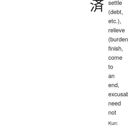
済
settle
(debt,
etc.),
relieve
(burden
finish,
come
to
an
end,
excusab
need
not
Kun: