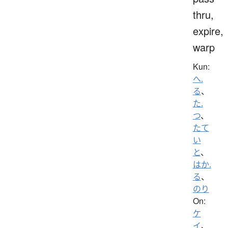
thru,
expire,
warp
Kun:
へ.
る
、
た.
つ
、
たて
い
と
、
はか.
る
、
のり
On:
ケ
イ
、