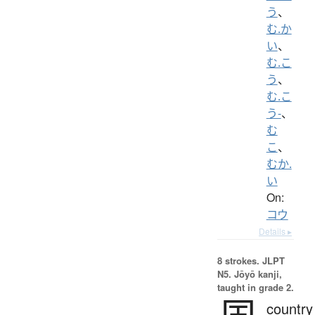
う
、
む.か
い
、
む.こ
う
、
む.こ
う-
、
む
こ
、
むか.
い
On:
コウ
Details ▸
8 strokes.
JLPT
N5. Jōyō kanji,
taught in grade 2.
国
country