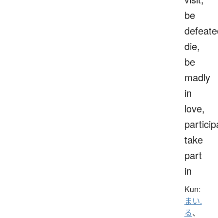
be
defeate
die,
be
madly
in
love,
particip
take
part
in
Kun:
まい.
る
、