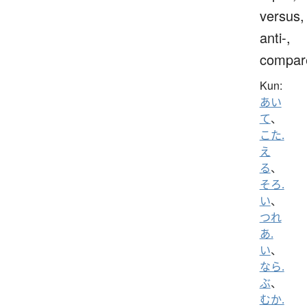
versus,
anti-,
compar
Kun:
あい
て
、
こた.
え
る
、
そろ.
い
、
つれ
あ.
い
、
なら.
ぶ
、
むか.