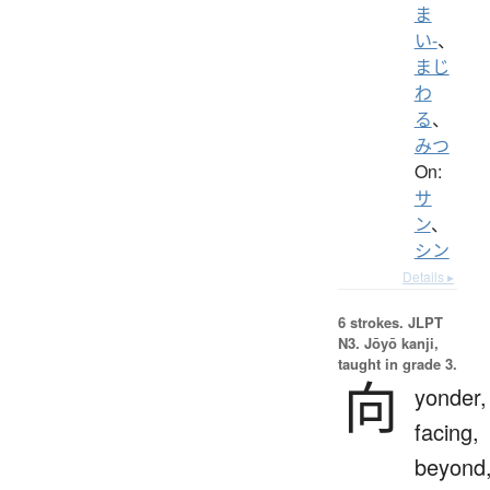
ま
い-
、
まじ
わ
る
、
みつ
On:
サ
ン
、
シン
Details ▸
6 strokes.
JLPT
N3. Jōyō kanji,
taught in grade 3.
向
yonder,
facing,
beyond