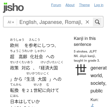
Forum
About
Theme
Log in
All
▾
Kanji in this
おうしゅう
さんこう
sentence
欧州
を
参考にし
つつ
、
ちょう
こうれい
か
しゃかい
5 strokes.
JLPT
N4. Jōyō kanji,
超
高齢
化
社会
へ
の
taught in grade 3.
せいさく
たいおう
けいざいたいこく
世
generat
政策
対応
経済大国
、「
せいかつ
たいこく
world,
から
生活
大国
へ
の
」
「
」
society,
てんかん
せいき
む
public
転換
を
世紀
に
向けて
２１
にほん
Kun:
日本
は
して
いか
よ