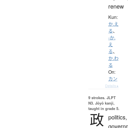
renew
Kun:
か.え
る
、
-か.
え
る
、
か.わ
る
On:
カン
Details ▸
9 strokes.
JLPT
N3. Jōyō kanji,
taught in grade 5.
政
politics,
govern