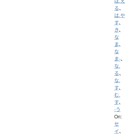
は.え
る
、
は.や
す
、
き
、
な
ま
、
な
ま-
、
な.
る
、
な.
す
、
む.
す
、
-う
On:
セ
イ
、