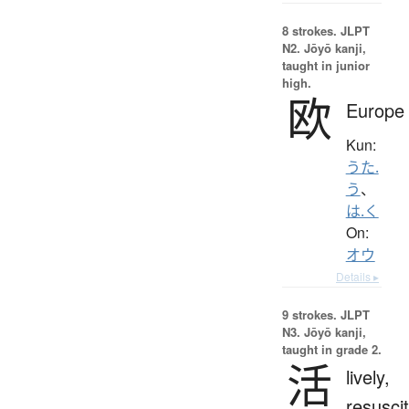
8 strokes.
JLPT
N2. Jōyō kanji,
taught in junior
high.
欧
Europe
Kun:
うた.
う
、
は.く
On:
オウ
Details ▸
9 strokes.
JLPT
N3. Jōyō kanji,
taught in grade 2.
活
lively,
resuscit