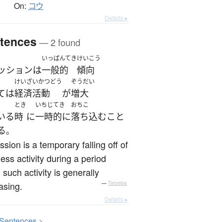
On:
コウ
Details ▸
tences
— 2 found
いっぱんてき
けいこう
ッション
は
一般的
傾向
けいざいかつどう
ぞうだい
ては
経済活動
が
増大
とき
いちじてき
おちこ
いる
時
に
一時的に
落ち込む
こと
る
。
sion is a temporary falling off of
ess activity during a period
such activity is generally
asing.
—
Tatoeba
Details ▸
S
entences >