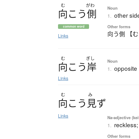
む
がわ
Noun
向
こ
う
側
other sid
1.
Other forms
common word
向う側 【
Links
む
ぎし
Noun
向
こ
う
岸
opposite 
1.
Links
む
み
向
こ
う
見
ず
Links
Na-adjective (ke
reckless;
1.
Other forms