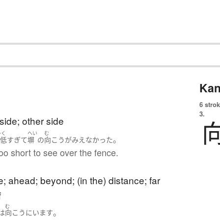
Kan
6 strok
3.
side; other side
ひく
へい
む
。
が低
すぎて
塀
の
向こう
が
みえなかった
o short to see over the fence.
e; ahead; beyond; (in the) distance; far
f
む
。
は
向こう
に
います