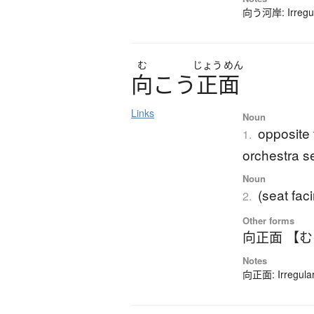
向う河岸: Irregula
む
じょう
めん
向
こ
う
正面
Links
Noun
opposite t
1.
orchestra s
Noun
(seat fac
2.
Other forms
向正面 【
Notes
向正面: Irregular