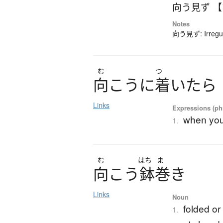
向う見ず 
Notes
向う見ず: Irregula
む
つ
向
こ
う
に
着
い
た
ら
Links
Expressions (phr
when you 
1.
む
はち
ま
向
こ
う
鉢巻
き
Links
Noun
folded or
1.