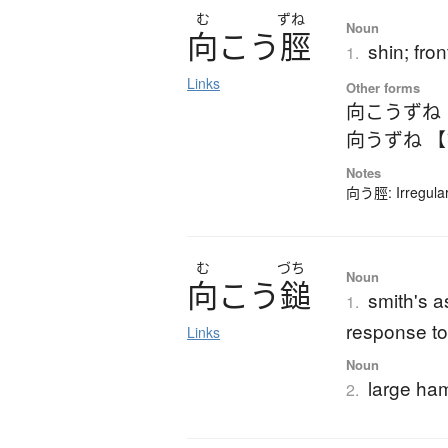
む
ずね
Noun
向
こ
う
脛
shin; fron
1.
Links
Other forms
向こうずね
向うずね 
Notes
向う脛: Irregular
む
づち
Noun
向
こ
う
鎚
smith's a
1.
response to
Links
Noun
large ham
2.