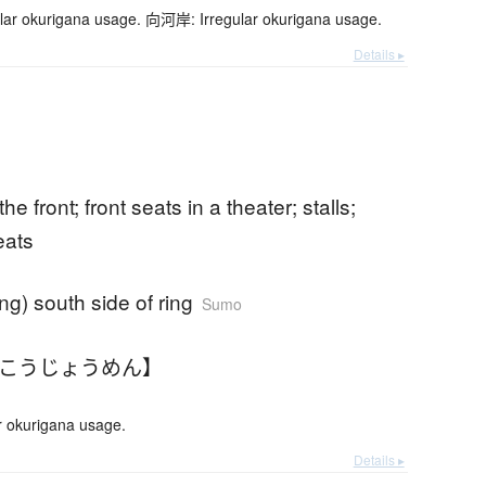
r okurigana usage. 向河岸: Irregular okurigana usage.
Details ▸
he front; front seats in a theater; stalls;
eats
ing) south side of ring
Sumo
むこうじょうめん】
 okurigana usage.
Details ▸