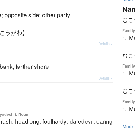
Na
e; opposite side; other party
むこ
Family
むこうがわ】
M
1.
Details ▸
むこ
bank; farther shore
Family
M
1.
Details ▸
むこ
Family
M
1.
iyodoshi), Noun
 rash; headlong; foolhardy; daredevil; daring
More