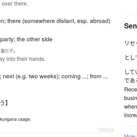
 over there.
on; there (somewhere distant, esp. abroad)
Sen
 party; the other side
リセ
。
う壷
だ
ぞ
とし
lay into their hands.
して
 next (e.g. two weeks); coming ...; from ...
であ
Reces
busin
こう】
when 
incre
okurigana usage.
Details ▸
More