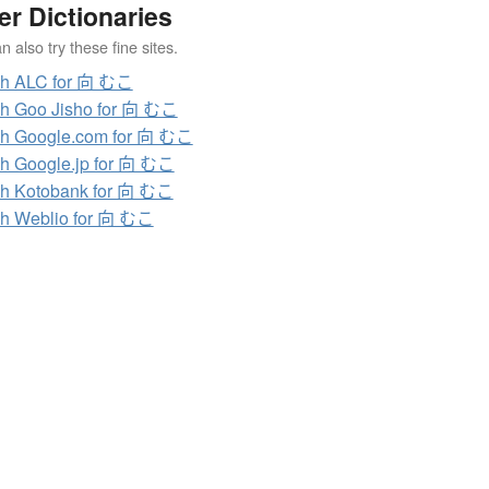
er Dictionaries
 also try these fine sites.
ch ALC for 向 むこ
h Goo Jisho for 向 むこ
h Google.com for 向 むこ
h Google.jp for 向 むこ
h Kotobank for 向 むこ
h Weblio for 向 むこ