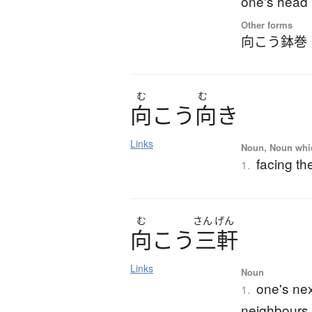
one's head
Other forms
向こう鉢巻
む
む
向
こ
う
向
き
Links
Noun, Noun which
facing th
1.
む
さん
げん
向
こ
う
三軒
Links
Noun
one's nex
1.
neighbours