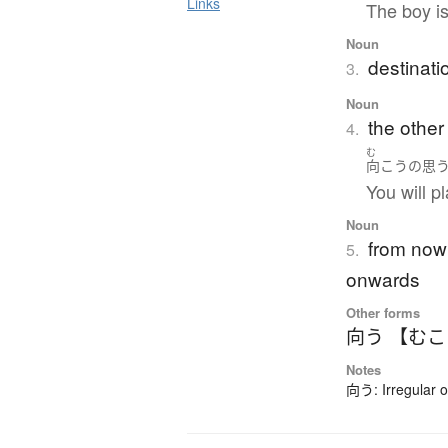
Links
The boy is
Noun
destinati
3.
Noun
the other
4.
む
向こう
の
思
You will p
Noun
from now;
5.
onwards
Other forms
向う 【む
Notes
向う: Irregular 