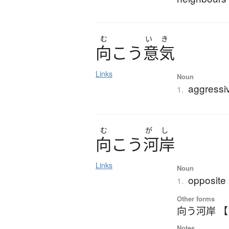
む
い
き
向
こ
う
意気
Links
Noun
aggressi
1.
む
が
し
向
こ
う
河岸
Links
Noun
opposite
1.
Other forms
向う河岸 
Notes