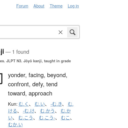
Forum
About
Theme
Log in
ji
— 1 found
es.
JLPT N3. Jōyō kanji, taught in grade
向
yonder,
facing,
beyond,
confront,
defy,
tend
toward,
approach
Kun:
む.く
、
む.い
、
-む.き
、
む.
ける
、
-む.け
、
む.かう
、
む.か
い
、
む.こう
、
む.こう-
、
むこ
、
むか.い