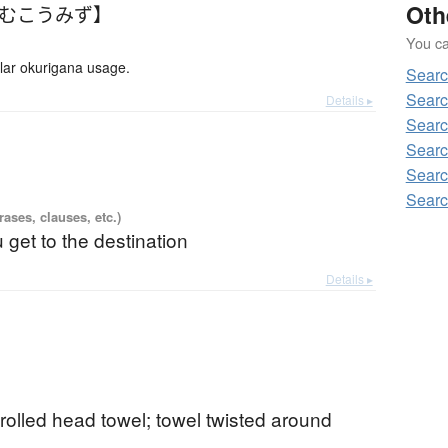
Oth
【むこうみず】
You can
r okurigana usage.
Sear
Searc
Details ▸
Searc
Searc
Searc
Searc
ases, clauses, etc.)
get to the destination
Details ▸
 rolled head towel; towel twisted around