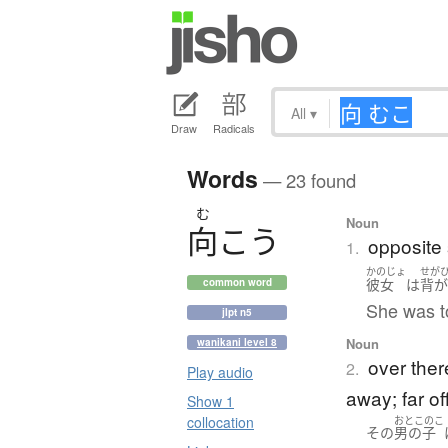
All
▾
Draw
Radicals
Words
— 23 found
む
Noun
向
こ
う
opposite 
1.
かのじょ
せが
彼女
は
背
common word
She was to
jlpt n5
Noun
wanikani level 8
over ther
2.
Play audio
away; far of
Show 1
collocation
おとこのこ
その
男の子