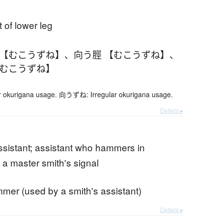
t of lower leg
 【むこうずね】
、
向う脛 【むこうずね】
、
【むこうずね】
 okurigana usage. 向うずね: Irregular okurigana usage.
Details ▸
ssistant; assistant who hammers in
 a master smith's signal
mer (used by a smith's assistant)
Details ▸