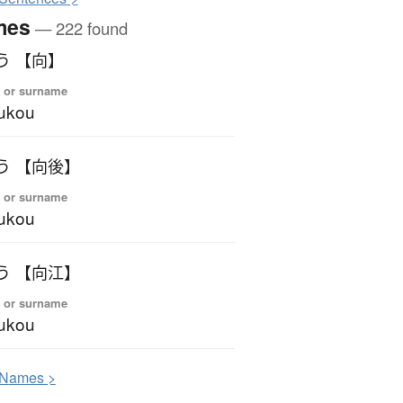
mes
— 222 found
う 【向】
 or surname
ukou
う 【向後】
 or surname
ukou
う 【向江】
 or surname
ukou
N
ames >