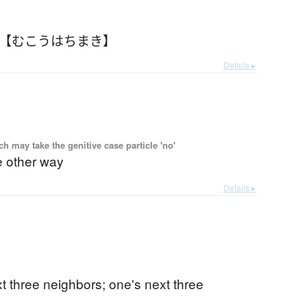
 【むこうはちまき】
Details ▸
 may take the genitive case particle 'no'
e other way
Details ▸
t three neighbors; one's next three