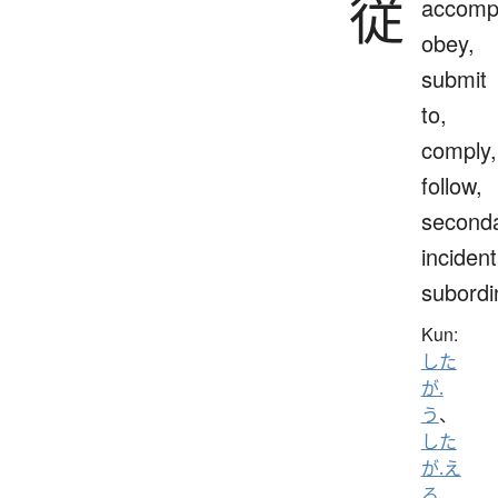
従
accomp
obey,
submit
to,
comply,
follow,
seconda
incident
subordi
Kun:
した
が.
う
、
した
が.え
る
、