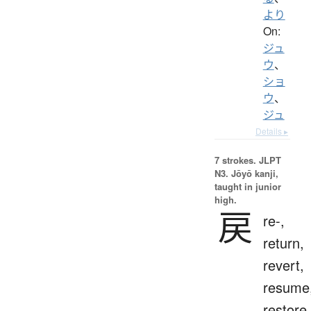
より
On:
ジュ
ウ
、
ショ
ウ
、
ジュ
Details ▸
7 strokes.
JLPT
N3. Jōyō kanji,
taught in junior
high.
戻
re-,
return,
revert,
resume
restore,