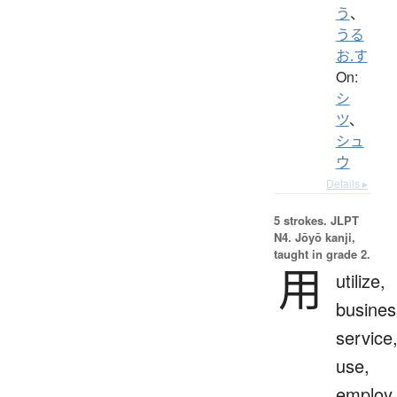
う
、
うる
お.す
On:
シ
ツ
、
シュ
ウ
Details ▸
5 strokes.
JLPT
N4. Jōyō kanji,
taught in grade 2.
用
utilize,
busines
service
use,
employ