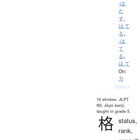
-は.
た
す
、
は.て
る
、
-は.
て
る
、
は.て
On:
カ
Details ▸
10 strokes.
JLPT
N3. Jōyō kanji,
taught in grade 5.
格
status,
rank,