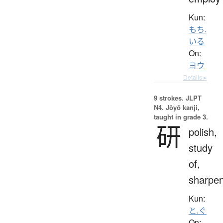
Kun:
もち.
いる
On:
ヨウ
Details ▸
9 strokes.
JLPT
N4. Jōyō kanji,
taught in grade 3.
研
polish,
study
of,
sharpe
Kun:
と.ぐ
On: