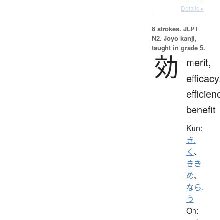
Details ▸
8 strokes.
JLPT
N2. Jōyō kanji,
taught in grade 5.
効
merit,
efficacy
efficien
benefit
Kun:
き.
く
、
きき
め
、
なら.
う
On: