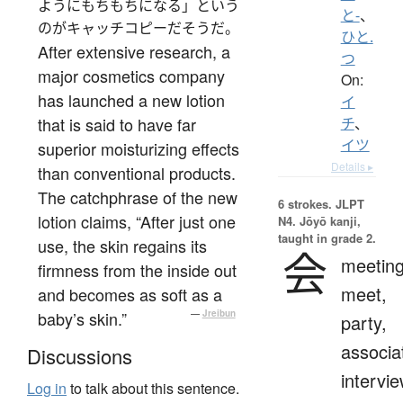
ようにもちもちになる」という
と-
、
のがキャッチコピーだそうだ。
ひと.
After extensive research, a
つ
major cosmetics company
On:
has launched a new lotion
イ
that is said to have far
チ
、
イツ
superior moisturizing effects
Details ▸
than conventional products.
The catchphrase of the new
6 strokes.
JLPT
lotion claims, “After just one
N4. Jōyō kanji,
taught in grade 2.
use, the skin regains its
会
meeting
firmness from the inside out
meet,
and becomes as soft as a
baby’s skin.”
—
Jreibun
party,
associa
Discussions
intervie
Log in
to talk about this sentence.