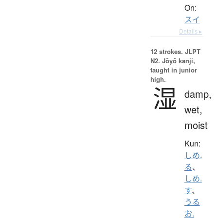
On:
スイ
Details ▸
12 strokes.
JLPT
N2. Jōyō kanji,
taught in junior
high.
湿
damp,
wet,
moist
Kun:
しめ.
る
、
しめ.
す
、
うる
お.