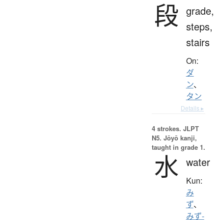
段
grade,
steps,
stairs
On:
ダ
ン
、
タン
Details ▸
4 strokes.
JLPT
N5. Jōyō kanji,
taught in grade 1.
水
water
Kun:
み
ず
、
みず-