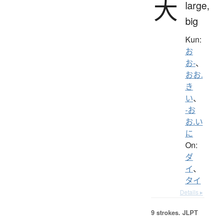
大
large,
big
Kun:
お
お-
、
おお.
き
い
、
-お
お.い
に
On:
ダ
イ
、
タイ
Details ▸
9 strokes.
JLPT