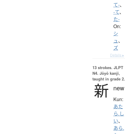
て-
、
-て
、
た-
On:
シ
ュ
、
ズ
Details ▸
13 strokes.
JLPT
N4. Jōyō kanji,
taught in grade 2.
新
new
Kun:
あた
ら.し
い
、
あら.