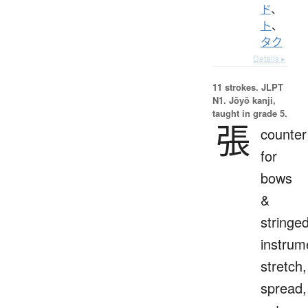
ド
、
ト
、
タク
Details ▸
11 strokes.
JLPT
N1. Jōyō kanji,
taught in grade 5.
張
counter
for
bows
&
stringe
instrum
stretch,
spread,