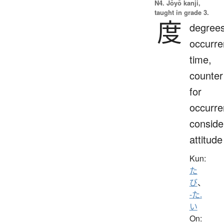
N4. Jōyō kanji,
taught in grade 3.
度
degrees
occurre
time,
counter
for
occurre
conside
attitude
Kun:
た
び
、
-た.
い
On: