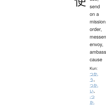
使
send
on a
mission
order,
messen
envoy,
ambass
cause
Kun:
つか.
う
、
つか.
い
、
-つ
か.