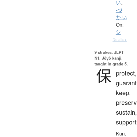
い
、
-づ
か.い
On:
シ
Details ▸
9 strokes.
JLPT
N1. Jōyō kanji,
taught in grade 5.
保
protect,
guarant
keep,
preserv
sustain,
support
Kun: