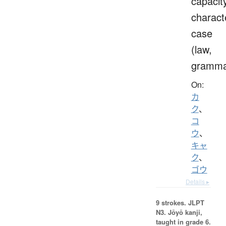
capacit
charact
case
(law,
gramma
On:
カ
ク
、
コ
ウ
、
キャ
ク
、
ゴウ
Details ▸
9 strokes.
JLPT
N3. Jōyō kanji,
taught in grade 6.