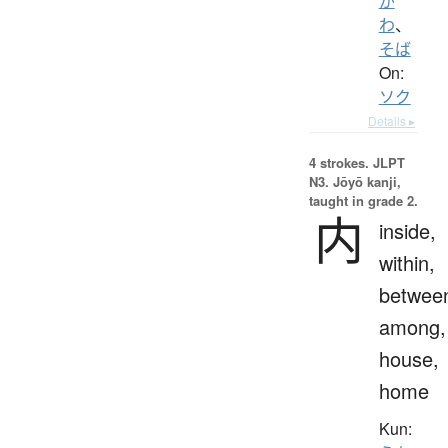
が
わ
、
そば
On:
ソク
Details ▸
4 strokes.
JLPT
N3. Jōyō kanji,
taught in grade 2.
内
inside,
within,
betwee
among,
house,
home
Kun: