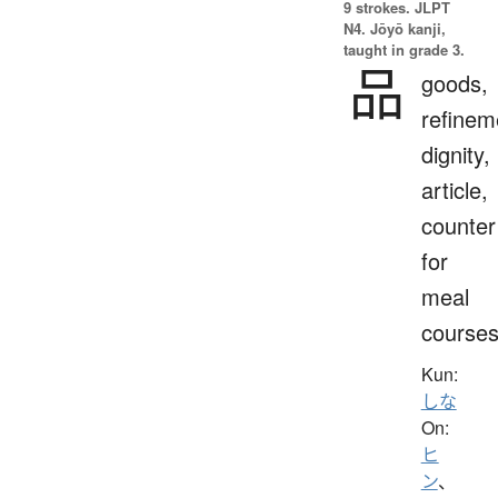
9 strokes.
JLPT
N4. Jōyō kanji,
taught in grade 3.
品
goods,
refinem
dignity,
article,
counter
for
meal
course
Kun:
しな
On:
ヒ
ン
、