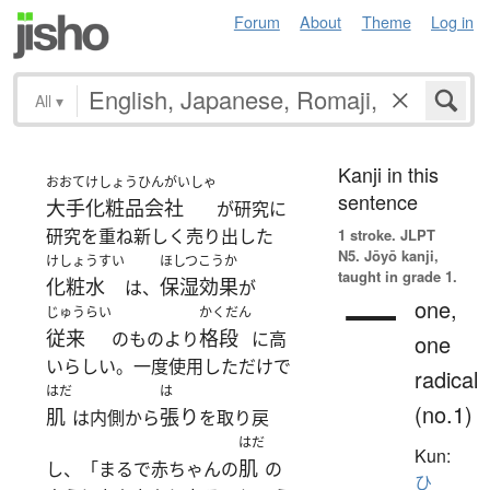
Forum
About
Theme
Log in
All
▾
Kanji in this
おおて
けしょうひんがいしゃ
sentence
大手
化粧品会社
が研究に
研究を重ね新しく売り出した
1 stroke.
JLPT
N5. Jōyō kanji,
けしょうすい
ほしつこうか
taught in grade 1.
化粧水
保湿効果
は、
が
一
one,
じゅうらい
かくだん
従来
格段
のものより
に高
one
いらしい。一度使用しただけで
radical
はだ
は
(no.1)
肌
張り
は内側から
を取り戻
はだ
Kun:
肌
し、「まるで赤ちゃんの
の
ひ