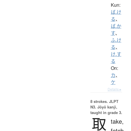
Kun:
ば.け
る
、
ば.か
す
、
ふ.け
る
、
け.す
る
On:
カ
、
ケ
Details ▸
8 strokes.
JLPT
N3. Jōyō kanji,
taught in grade 3.
取
take,
fetch,