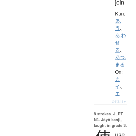
join
Kun:
あ.
う
、
あ.わ
せ
る
、
あつ.
まる
On:
カ
イ
、
エ
Details ▸
8 strokes.
JLPT
N4. Jōyō kanji,
taught in grade 3.
use,