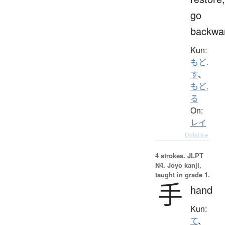
go
backwa
Kun:
もど.
す
、
もど.
る
On:
レイ
Details ▸
4 strokes.
JLPT
N4. Jōyō kanji,
taught in grade 1.
手
hand
Kun:
て
、