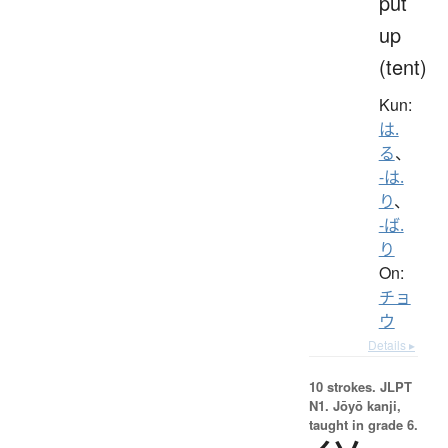
put
up
(tent)
Kun:
は.
る
、
-は.
り
、
-ば.
り
On:
チョ
ウ
Details ▸
10 strokes.
JLPT
N1. Jōyō kanji,
taught in grade 6.