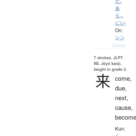
た
、
あ
ら-
、
にい-
On:
シン
Details ▸
7 strokes.
JLPT
N5. Jōyō kanji,
taught in grade 2.
来
come,
due,
next,
cause,
becom
Kun:
く.