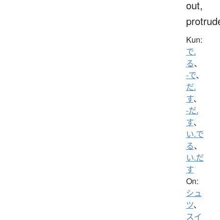
out,
protrud
Kun:
で.
る
、
-で
、
だ.
す
、
-だ.
す
、
い.で
る
、
い.だ
す
On:
シュ
ツ
、
スイ