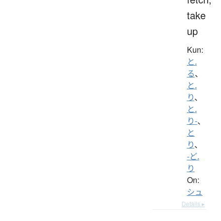
take
up
Kun:
と.
る
、
と.
り
、
と.
り-
、
と
り
、
-ど.
り
On:
シュ
Details ▸