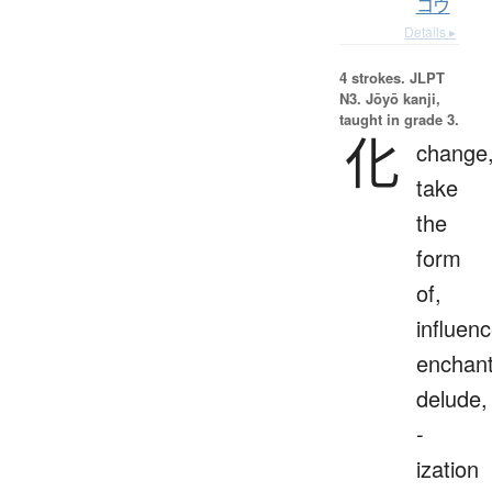
コウ
Details ▸
4 strokes.
JLPT
N3. Jōyō kanji,
taught in grade 3.
化
change
take
the
form
of,
influenc
enchant
delude,
-
ization