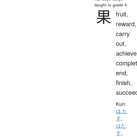
taught in grade 4.
果
fruit,
reward,
carry
out,
achieve
complet
end,
finish,
succee
Kun:
は.た
す
、
はた.
す
、