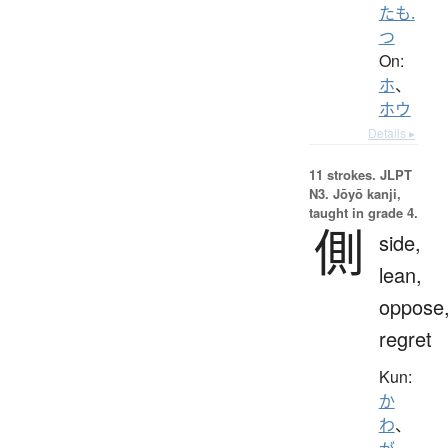
たも.
つ
On:
ホ
、
ホウ
Details ▸
11 strokes.
JLPT
N3. Jōyō kanji,
taught in grade 4.
側
side,
lean,
oppose
regret
Kun:
か
わ
、