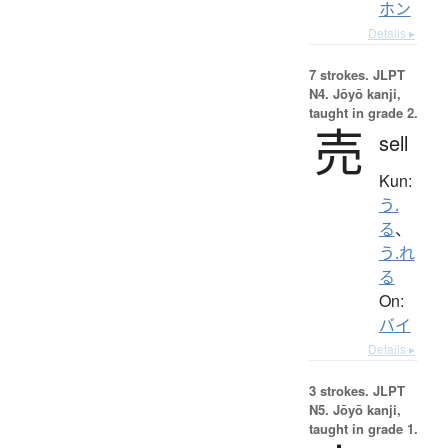
ホン
Details ▸
7 strokes.
JLPT
N4. Jōyō kanji,
taught in grade 2.
売
sell
Kun:
う.
る
、
う.れ
る
On:
バイ
Details ▸
3 strokes.
JLPT
N5. Jōyō kanji,
taught in grade 1.