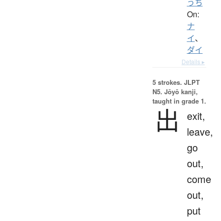
うち
On:
ナ
イ
、
ダイ
Details ▸
5 strokes.
JLPT
N5. Jōyō kanji,
taught in grade 1.
出
exit,
leave,
go
out,
come
out,
put