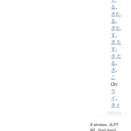
る
、
きた.
る
、
きた.
す
、
き.た
す
、
き.た
る
、
き
、
こ
On:
ラ
イ
、
タイ
Details ▸
8 strokes.
JLPT
N3. Jōyō kanji,