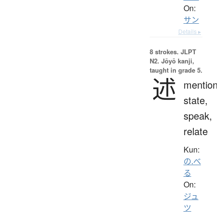
On:
サン
Details ▸
8 strokes.
JLPT
N2. Jōyō kanji,
taught in grade 5.
述
mention
state,
speak,
relate
Kun:
の.べ
る
On:
ジュ
ツ