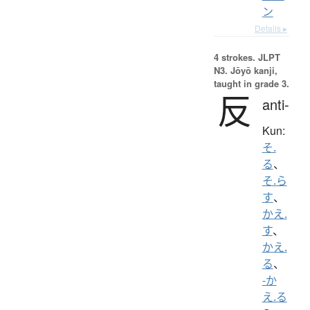
ン
Details ▸
4 strokes.
JLPT
N3. Jōyō kanji,
taught in grade 3.
反
anti-
Kun:
そ.
る
、
そ.ら
す
、
かえ.
す
、
かえ.
る
、
-か
え.る