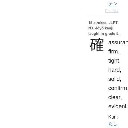
テン
Details ▸
15 strokes.
JLPT
N3. Jōyō kanji,
taught in grade 5.
確
assuran
firm,
tight,
hard,
solid,
confirm
clear,
evident
Kun:
たし.