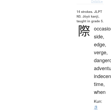
Details ▸
14 strokes.
JLPT
N3. Jōyō kanji,
taught in grade 5.
際
occasio
side,
edge,
verge,
danger
adventu
indecen
time,
when
Kun:
き