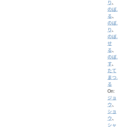
り
、
のぼ.
る
、
のぼ.
り
、
のぼ.
せ
る
、
のぼ.
す
、
たて
まつ.
る
On:
ジョ
ウ
、
ショ
ウ
、
シャ