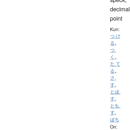
decimal
point
Kun:
つ.け
る
、
つ.
く
、
た.て
る
、
さ.
す
、
とぼ.
す
、
とも.
す
、
ぼち
On: