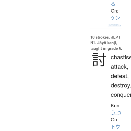
る
On:
ケン
Details ▸
10 strokes.
JLPT
N1. Jōyō kanji,
taught in grade 6.
討
chastis
attack,
defeat,
destroy
conque
Kun:
う.つ
On:
トウ