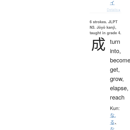
イ
Details ▸
6 strokes.
JLPT
N3. Jōyō kanji,
taught in grade 4.
成
turn
into,
become
get,
grow,
elapse,
reach
Kun:
な.
る
、
な.