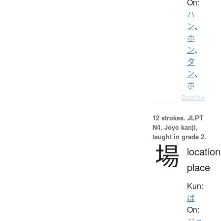
On:
ハ
ン
、
ホ
ン
、
タ
ン
、
ホ
Details ▸
12 strokes.
JLPT
N4. Jōyō kanji,
taught in grade 2.
場
location
place
Kun:
ば
On: