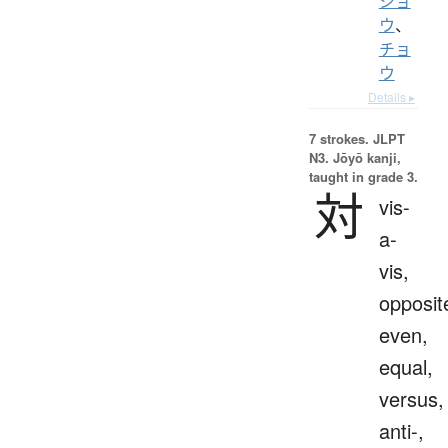
ジョ
ウ
、
チョ
ウ
Details ▸
7 strokes.
JLPT
N3. Jōyō kanji,
taught in grade 3.
対
vis-
a-
vis,
opposit
even,
equal,
versus,
anti-,