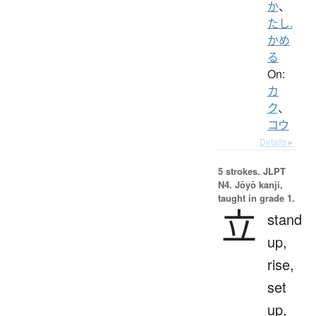
か
、
たし.
かめ
る
On:
カ
ク
、
コウ
Details ▸
5 strokes.
JLPT
N4. Jōyō kanji,
taught in grade 1.
立
stand
up,
rise,
set
up,