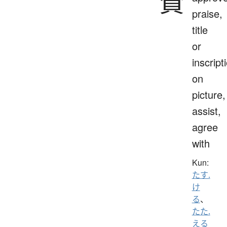
賛
praise,
title
or
inscript
on
picture,
assist,
agree
with
Kun:
たす.
け
る
、
たた.
える