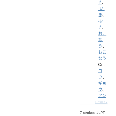
き
、
-い.
き
、
-い
き
、
おこ
な.
う
、
おこ.
なう
On:
コ
ウ
、
ギョ
ウ
、
アン
Details ▸
7 strokes.
JLPT