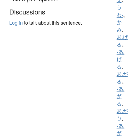
え
、
う
Discussions
わ-
、
か
Log in
to talk about this sentence.
み
、
あ.げ
る
、
-あ.
げ
る
、
あ.が
る
、
-あ.
が
る
、
あ.が
り
、
-あ.
が