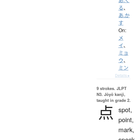
あ.く
る
、
あ.か
す
On:
メ
イ
、
ミョ
ウ
、
ミン
Details ▸
9 strokes.
JLPT
N3. Jōyō kanji,
taught in grade 2.
点
spot,
point,
mark,
speck,