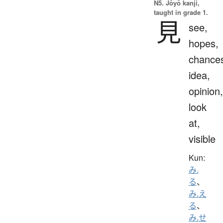
N5. Jōyō kanji,
taught in grade 1.
見
see,
hopes,
chance
idea,
opinion,
look
at,
visible
Kun:
み.
る
、
み.え
る
、
み.せ