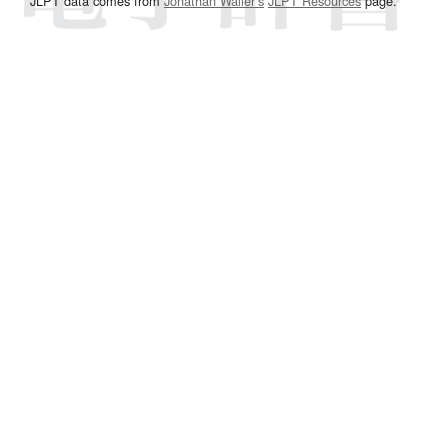
JLPT data comes from
Jonathan Waller‘s
JLPT Resources
page.