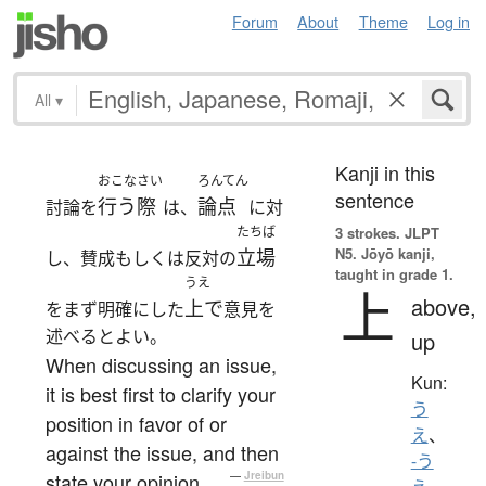
Forum
About
Theme
Log in
All
▾
Kanji in this
おこな
さい
ろんてん
sentence
行う
際
論点
討論を
は、
に対
たちば
3 strokes.
JLPT
N5. Jōyō kanji,
立場
し、賛成もしくは反対の
taught in grade 1.
うえ
上
above,
上で
をまず明確にした
意見を
述べるとよい。
up
When discussing an issue,
Kun:
it is best first to clarify your
う
position in favor of or
え
、
against the issue, and then
-う
state your opinion.
—
Jreibun