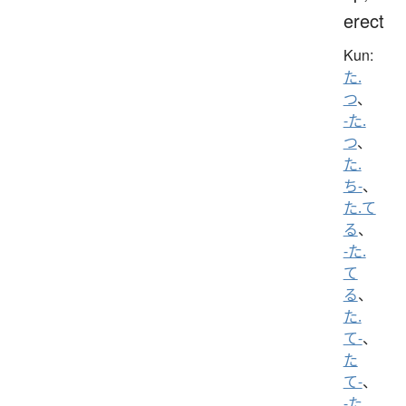
erect
Kun:
た.
つ
、
-た.
つ
、
た.
ち-
、
た.て
る
、
-た.
て
る
、
た.
て-
、
た
て-
、
-た.