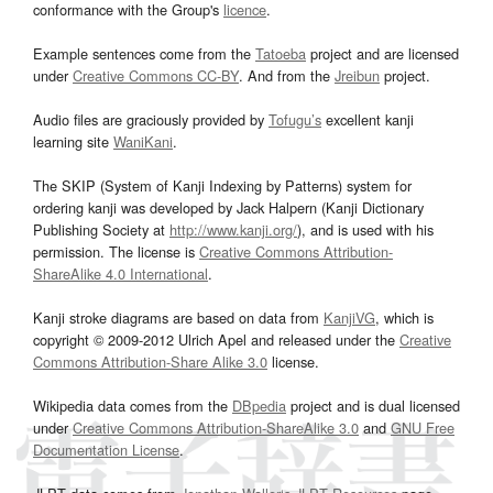
conformance with the Group's
licence
.
Example sentences come from the
Tatoeba
project and are licensed
under
Creative Commons CC-BY
. And from the
Jreibun
project.
Audio files are graciously provided by
Tofugu’s
excellent kanji
learning site
WaniKani
.
The SKIP (System of Kanji Indexing by Patterns) system for
ordering kanji was developed by Jack Halpern (Kanji Dictionary
Publishing Society at
http://www.kanji.org/
), and is used with his
permission. The license is
Creative Commons Attribution-
ShareAlike 4.0 International
.
Kanji stroke diagrams are based on data from
KanjiVG
, which is
copyright © 2009-2012 Ulrich Apel and released under the
Creative
Commons Attribution-Share Alike 3.0
license.
Wikipedia data comes from the
DBpedia
project and is dual licensed
under
Creative Commons Attribution-ShareAlike 3.0
and
GNU Free
Documentation License
.