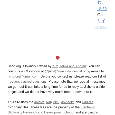
わ
、
-ぎわ
On:
サイ
Details ▸
Jisho.org is lovingly crafted by
Kim, Miwa and Andrew
. You can
reach us on Mastodon at
@jisho@mastodon.social
or by e-mail to
jisho.org@gmail.com
. Before you contact us, please read our list of
frequently asked questions
. Please note that we read all messages
we get, but it can take a long time for us to reply as Jisho is a side
project and we do not have very much time to devote to it.
This site uses the
JMdict
,
Kanjidic2
,
JMnedict
and
Radkfile
dictionary files. These files are the property of the
Electronic
Dictionary Research and Development Group
, and are used in