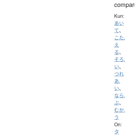
compar
Kun:
あい
て
、
こた.
え
る
、
そろ.
い
、
つれ
あ.
い
、
なら.
ぶ
、
むか.
う
On:
タ