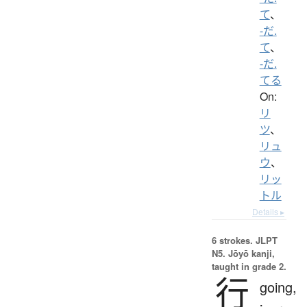
て
、
-だ.
て
、
-だ.
てる
On:
リ
ツ
、
リュ
ウ
、
リッ
トル
Details ▸
6 strokes.
JLPT
N5. Jōyō kanji,
taught in grade 2.
行
going,