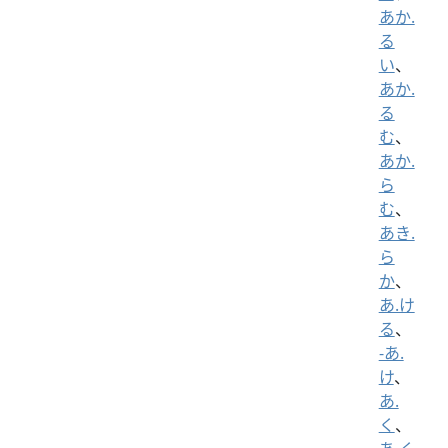
あか.
る
い
、
あか.
る
む
、
あか.
ら
む
、
あき.
ら
か
、
あ.け
る
、
-あ.
け
、
あ.
く
、