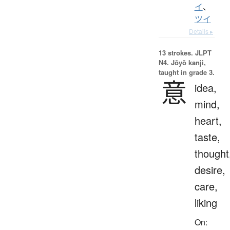
イ
、
ツイ
Details ▸
13 strokes.
JLPT
N4. Jōyō kanji,
taught in grade 3.
意
idea,
mind,
heart,
taste,
thought
desire,
care,
liking
On: