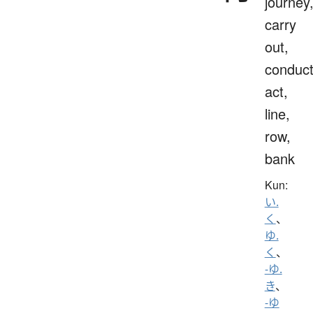
journey
carry
out,
conduct
act,
line,
row,
bank
Kun:
い.
く
、
ゆ.
く
、
-ゆ.
き
、
-ゆ