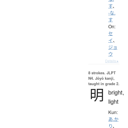
す
、
-な.
す
On:
セ
イ
、
ジョ
ウ
Details ▸
8 strokes.
JLPT
N4. Jōyō kanji,
taught in grade 2.
明
bright,
light
Kun:
あ.か
り
、