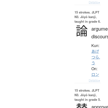
Details ▸
15 strokes.
JLPT
N3. Jōyō kanji,
taught in grade 6.
論
argume
discour
Kun:
あげ
つら.
う
On:
ロン
Details ▸
15 strokes.
JLPT
N3. Jōyō kanji,
taught in grade 5.
approve