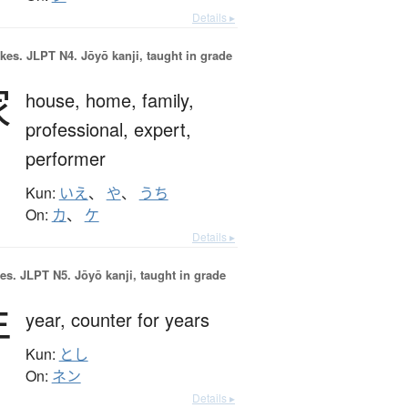
Details ▸
okes.
JLPT N4. Jōyō kanji, taught in grade
家
house,
home,
family,
professional,
expert,
performer
Kun:
いえ
、
や
、
うち
On:
カ
、
ケ
Details ▸
es.
JLPT N5. Jōyō kanji, taught in grade
年
year,
counter for years
Kun:
とし
On:
ネン
Details ▸