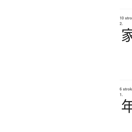
10 str
2.
6 strok
1.