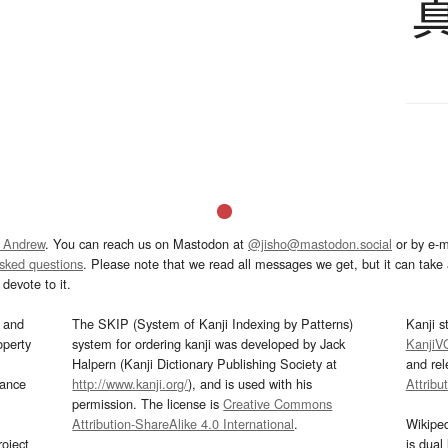
 Andrew
. You can reach us on Mastodon at
@jisho@mastodon.social
or by e-m
asked questions
. Please note that we read all messages we get, but it can take a
devote to it.
and
The SKIP (System of Kanji Indexing by Patterns)
Kanji s
operty
system for ordering kanji was developed by Jack
KanjiV
Halpern (Kanji Dictionary Publishing Society at
and re
mance
http://www.kanji.org/
), and is used with his
Attribu
permission. The license is
Creative Commons
Attribution-ShareAlike 4.0 International
.
Wikipe
oject
is dual