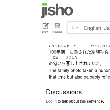
All
▾
Draw
Radicals
ひゃくねんまえ
と
かぞくしゃし
100年前
撮られた
家族写真
に
にお
うつしだ
匂い
写し出されて
の
も
いた。
The family photo taken a hundr
that time but also palpably refl
Discussions
Log in
to talk about this sentence.