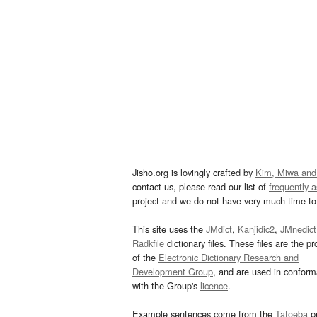
Jisho.org is lovingly crafted by
Kim, Miwa and
contact us, please read our list of
frequently 
project and we do not have very much time to 
This site uses the
JMdict
,
Kanjidic2
,
JMnedict
Radkfile
dictionary files. These files are the pr
of the
Electronic Dictionary Research and
Development Group
, and are used in confor
with the Group's
licence
.
Example sentences come from the
Tatoeba
pr