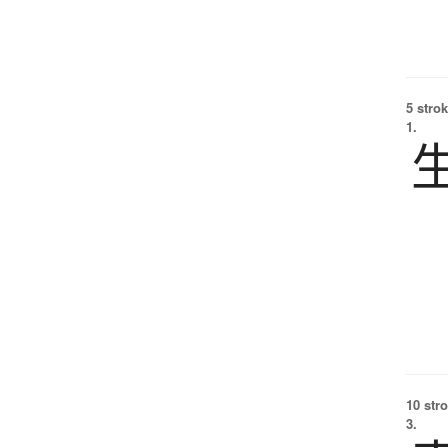
5 strok
1.
10 str
3.