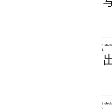
5 strok
1.
9 strok
2.