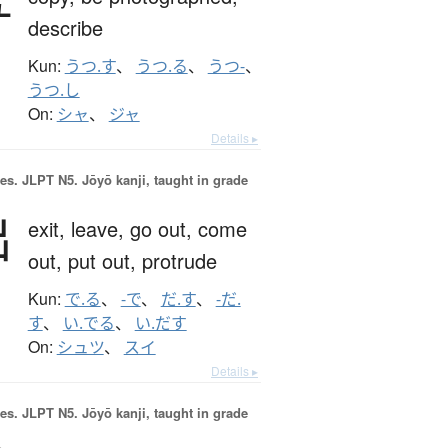
写
describe
Kun:
うつ.す
、
うつ.る
、
うつ-
、
うつ.し
On:
シャ
、
ジャ
Details ▸
es.
JLPT N5. Jōyō kanji, taught in grade
出
exit,
leave,
go out,
come
out,
put out,
protrude
Kun:
で.る
、
-で
、
だ.す
、
-だ.
す
、
い.でる
、
い.だす
On:
シュツ
、
スイ
Details ▸
es.
JLPT N5. Jōyō kanji, taught in grade