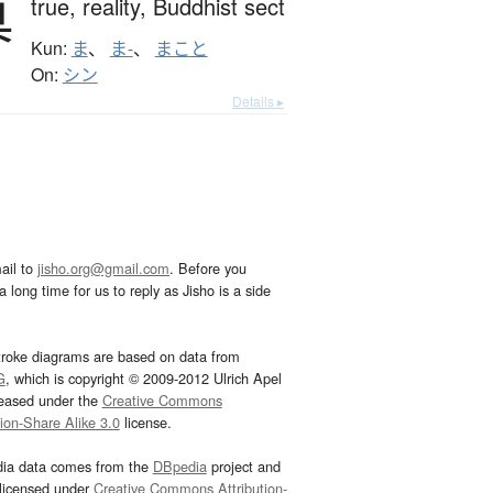
真
true,
reality,
Buddhist sect
Kun:
ま
、
ま-
、
まこと
On:
シン
Details ▸
ail to
jisho.org@gmail.com
. Before you
 long time for us to reply as Jisho is a side
troke diagrams are based on data from
G
, which is copyright © 2009-2012 Ulrich Apel
leased under the
Creative Commons
tion-Share Alike 3.0
license.
dia data comes from the
DBpedia
project and
 licensed under
Creative Commons Attribution-