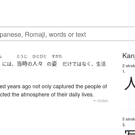
Kanj
ん
とうじ
ひとびと
すがた
当時
人々
姿
には、
の
の
だけではなく、生活
2 strok
1.
ed years ago not only captured the people of
ected the atmosphere of their daily lives.
—
Jreibun
5 strok
3.