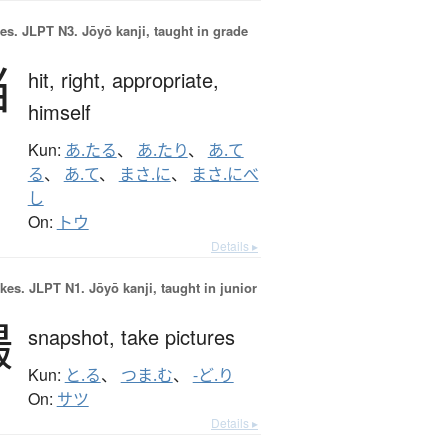
es.
JLPT N3. Jōyō kanji, taught in grade
当
hit,
right,
appropriate,
himself
Kun:
あ.たる
、
あ.たり
、
あ.て
る
、
あ.て
、
まさ.に
、
まさ.にべ
し
On:
トウ
Details ▸
okes.
JLPT N1. Jōyō kanji, taught in junior
撮
snapshot,
take pictures
Kun:
と.る
、
つま.む
、
-ど.り
On:
サツ
Details ▸