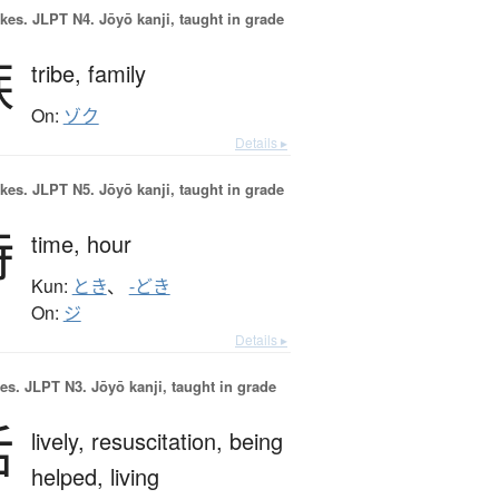
okes.
JLPT N4. Jōyō kanji, taught in grade
族
tribe,
family
On:
ゾク
Details ▸
okes.
JLPT N5. Jōyō kanji, taught in grade
時
time,
hour
Kun:
とき
、
-どき
On:
ジ
Details ▸
es.
JLPT N3. Jōyō kanji, taught in grade
活
lively,
resuscitation,
being
helped,
living