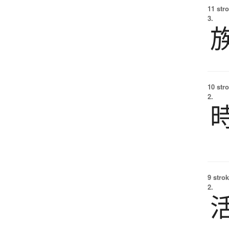
11 str
3.
10 str
2.
9 strok
2.