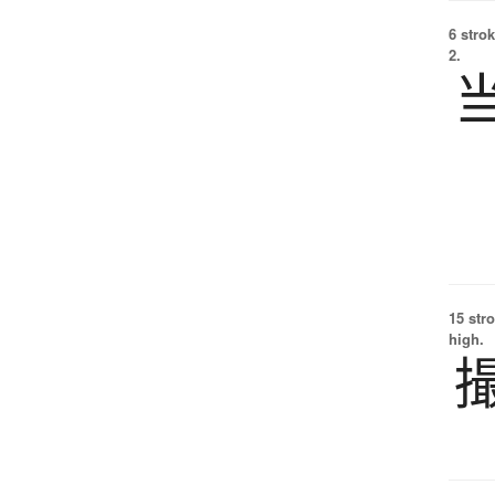
6 strok
2.
15 str
high.