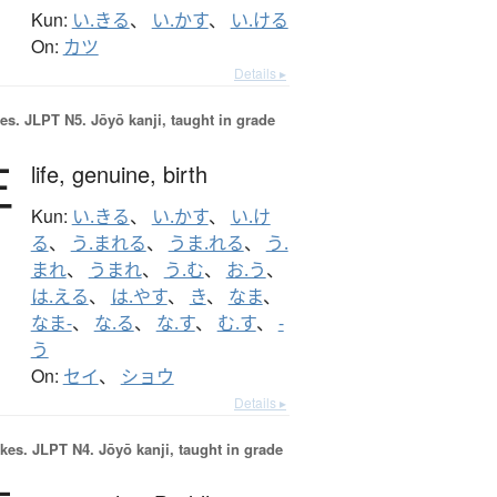
Kun:
い.きる
、
い.かす
、
い.ける
On:
カツ
Details ▸
es.
JLPT N5. Jōyō kanji, taught in grade
生
life,
genuine,
birth
Kun:
い.きる
、
い.かす
、
い.け
る
、
う.まれる
、
うま.れる
、
う.
まれ
、
うまれ
、
う.む
、
お.う
、
は.える
、
は.やす
、
き
、
なま
、
なま-
、
な.る
、
な.す
、
む.す
、
-
う
On:
セイ
、
ショウ
Details ▸
okes.
JLPT N4. Jōyō kanji, taught in grade