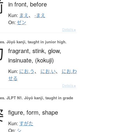
前
in front,
before
Kun:
まえ
、
-まえ
On:
ゼン
Details ▸
es.
Jōyō kanji, taught in junior high.
匂
fragrant,
stink,
glow,
insinuate,
(kokuji)
Kun:
にお.う
、
にお.い
、
にお.わ
せる
Details ▸
es.
JLPT N1. Jōyō kanji, taught in grade
姿
figure,
form,
shape
Kun:
すがた
On:
シ