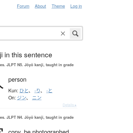
Forum
About
Theme
Log in
i in this sentence
es.
JLPT N5. Jōyō kanji, taught in grade
人
person
Kun:
ひと
、
-り
、
-と
On:
ジン
、
ニン
Details ▸
es.
JLPT N4. Jōyō kanji, taught in grade
copy,
be photographed,