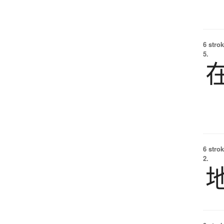
6 strok
5.
6 strok
2.