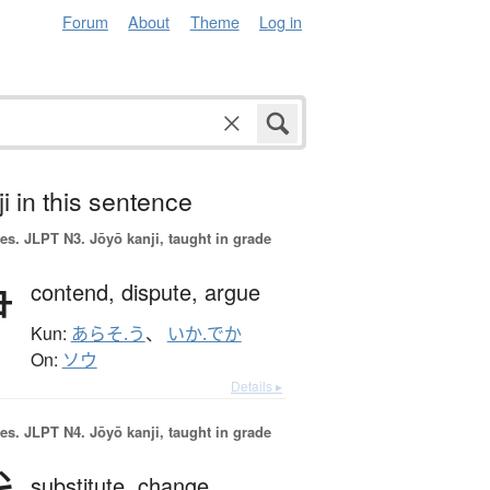
Forum
About
Theme
Log in
i in this sentence
es.
JLPT N3. Jōyō kanji, taught in grade
争
contend,
dispute,
argue
Kun:
あらそ.う
、
いか.でか
On:
ソウ
Details ▸
es.
JLPT N4. Jōyō kanji, taught in grade
substitute,
change,