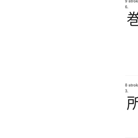
9 strok
6.
8 strok
3.