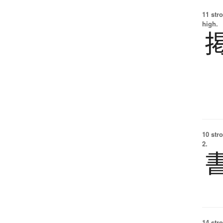
11 str
high.
10 str
2.
14 str