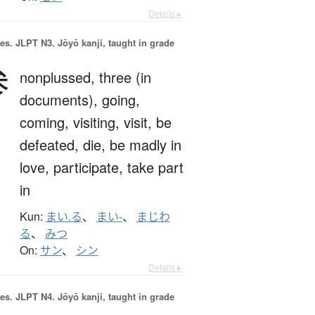
Details ▸
es.
JLPT N3. Jōyō kanji, taught in grade
参
nonplussed,
three (in
documents),
going,
coming,
visiting,
visit,
be
defeated,
die,
be madly in
love,
participate,
take part
in
Kun:
まい.る
、
まい-
、
まじわ
る
、
みつ
On:
サン
、
シン
Details ▸
es.
JLPT N4. Jōyō kanji, taught in grade