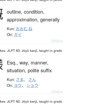
概
outline,
condition,
approximation,
generally
Kun:
おおむ.ね
On:
ガイ
Details ▸
okes.
JLPT N3. Jōyō kanji, taught in grade
様
Esq.,
way,
manner,
situation,
polite suffix
Kun:
さま
、
さん
On:
ヨウ
、
ショウ
Details ▸
okes.
JLPT N2. Jōyō kanji, taught in grade