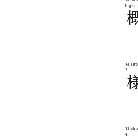
high.
14 str
3.
13 str
4.