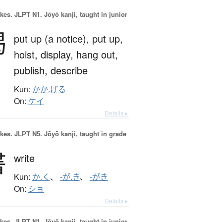
okes.
JLPT N1. Jōyō kanji, taught in junior
掲
put up (a notice),
put up,
hoist,
display,
hang out,
publish,
describe
Kun:
かか.げる
On:
ケイ
Details ▸
okes.
JLPT N5. Jōyō kanji, taught in grade
書
write
Kun:
か.く
、
-が.き
、
-がき
On:
ショ
Details ▸
okes.
JLPT N1. Jōyō kanji, taught in junior