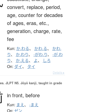
代
convert,
replace,
period,
age,
counter for decades
of ages, eras, etc.,
generation,
charge,
rate,
fee
Kun:
か.わる
、
かわ.る
、
かわ.
り
、
か.わり
、
-がわ.り
、
-が.わ
り
、
か.える
、
よ
、
しろ
On:
ダイ
、
タイ
Details ▸
es.
JLPT N5. Jōyō kanji, taught in grade
前
in front,
before
Kun:
まえ
、
-まえ
On:
ゼン