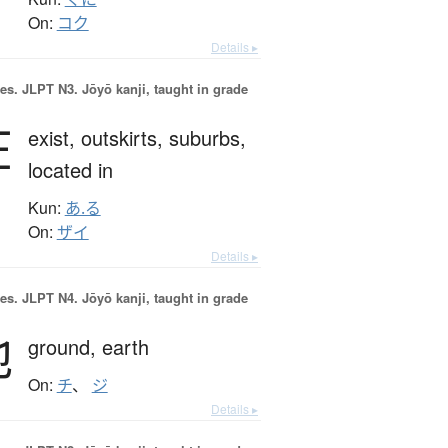
On:
コク
Details ▸
es.
JLPT N3. Jōyō kanji, taught in grade
在
exist,
outskirts,
suburbs,
located in
Kun:
あ.る
On:
ザイ
Details ▸
es.
JLPT N4. Jōyō kanji, taught in grade
地
ground,
earth
On:
チ
、
ジ
Details ▸