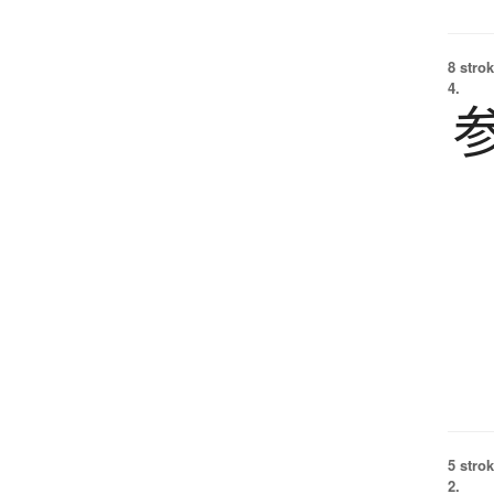
8 strok
4.
5 strok
2.