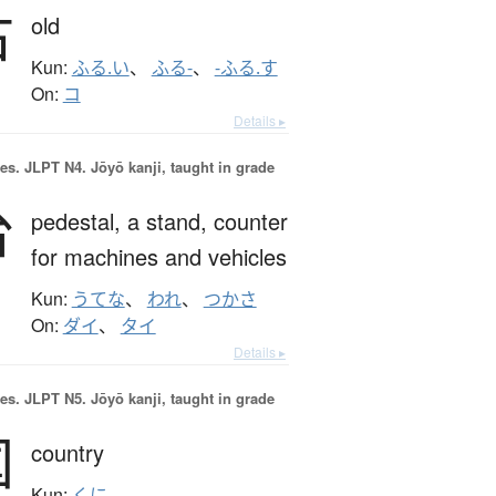
古
old
Kun:
ふる.い
、
ふる-
、
-ふる.す
On:
コ
Details ▸
es.
JLPT N4. Jōyō kanji, taught in grade
台
pedestal,
a stand,
counter
for machines and vehicles
Kun:
うてな
、
われ
、
つかさ
On:
ダイ
、
タイ
Details ▸
es.
JLPT N5. Jōyō kanji, taught in grade
国
country
Kun:
くに