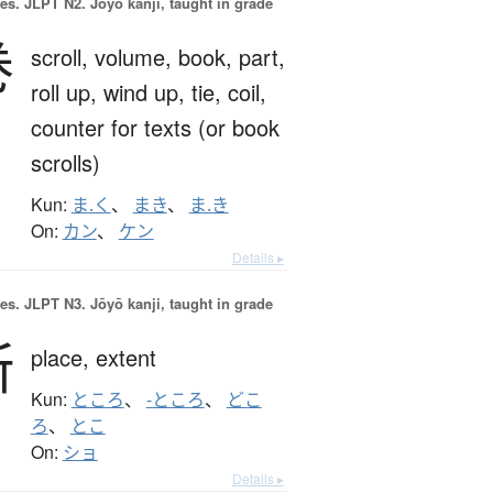
es.
JLPT N2. Jōyō kanji, taught in grade
巻
scroll,
volume,
book,
part,
roll up,
wind up,
tie,
coil,
counter for texts (or book
scrolls)
Kun:
ま.く
、
まき
、
ま.き
On:
カン
、
ケン
Details ▸
es.
JLPT N3. Jōyō kanji, taught in grade
所
place,
extent
Kun:
ところ
、
-ところ
、
どこ
ろ
、
とこ
On:
ショ
Details ▸