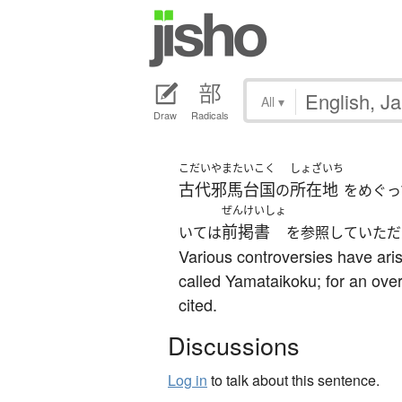
All
▾
Draw
Radicals
こだい
やまたいこく
しょざいち
古代
邪馬台国
所在地
の
をめぐっ
ぜんけいしょ
前掲書
いては
を参照していただ
Various controversies have aris
called Yamataikoku; for an over
cited.
Discussions
Log in
to talk about this sentence.