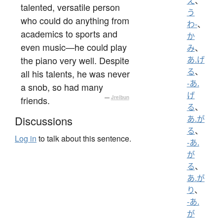
え
、
talented, versatile person
う
who could do anything from
わ-
、
academics to sports and
か
even music—he could play
み
、
the piano very well. Despite
あ.げ
る
、
all his talents, he was never
-あ.
a snob, so had many
げ
friends.
—
Jreibun
る
、
Discussions
あ.が
る
、
Log in
to talk about this sentence.
-あ.
が
る
、
あ.が
り
、
-あ.
が