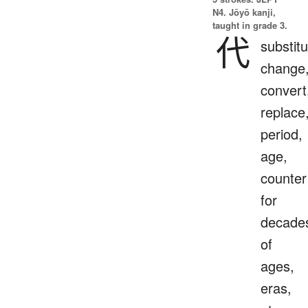
N4. Jōyō kanji,
taught in grade 3.
代
substitu
change
convert
replace
period,
age,
counter
for
decade
of
ages,
eras,