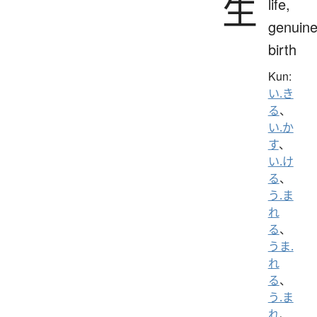
生
life,
genuine
birth
Kun:
い.き
る
、
い.か
す
、
い.け
る
、
う.ま
れ
る
、
うま.
れ
る
、
う.ま
れ
、