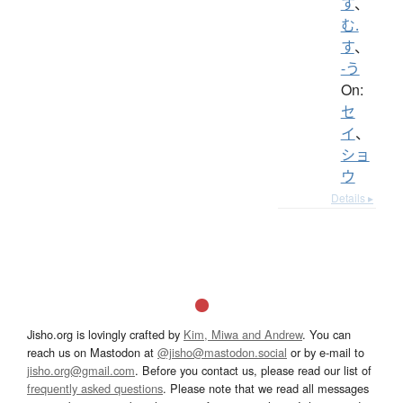
す
、
む.
す
、
-う
On:
セ
イ
、
ショ
ウ
Details ▸
Jisho.org is lovingly crafted by
Kim, Miwa and Andrew
. You can
reach us on Mastodon at
@jisho@mastodon.social
or by e-mail to
jisho.org@gmail.com
. Before you contact us, please read our list of
frequently asked questions
. Please note that we read all messages