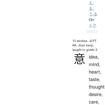
え.
る
、
う.る
On:
トク
Details ▸
13 strokes.
JLPT
N4. Jōyō kanji,
taught in grade 3.
意
idea,
mind,
heart,
taste,
thought
desire,
care,