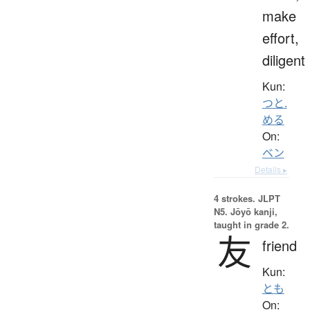
make
effort,
diligent
Kun:
つと.
める
On:
ベン
Details ▸
4 strokes.
JLPT
N5. Jōyō kanji,
taught in grade 2.
友
friend
Kun:
とも
On: