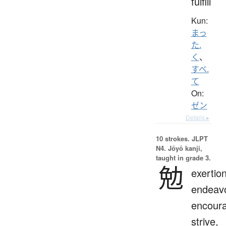
fulfill
Kun:
まっ
た.
く
、
すべ.
て
On:
ゼン
Details ▸
10 strokes.
JLPT
N4. Jōyō kanji,
taught in grade 3.
勉
exertion
endeavo
encour
strive,