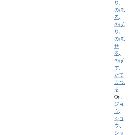
り
、
のぼ.
る
、
のぼ.
り
、
のぼ.
せ
る
、
のぼ.
す
、
たて
まつ.
る
On:
ジョ
ウ
、
ショ
ウ
、
シャ