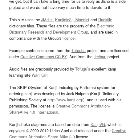
we get, but it can take a long time for us to reply as Jisho is a side
project and we do not have very much time to devote to it.
This site uses the
JMdict
,
Kanjidic2
,
JMnedict
and
Radkfile
dictionary files. These files are the property of the
Electronic
Dictionary Research and Development Group
, and are used in
conformance with the Group's
licence
.
Example sentences come from the
Tatoeba
project and are licensed
under
Creative Commons CC-BY
. And from the
Jreibun
project.
Audio files are graciously provided by
Tofugu’s
excellent kanji
learning site
WaniKani
.
The SKIP (System of Kanji Indexing by Patterns) system for
ordering kanji was developed by Jack Halpern (Kanji Dictionary
Publishing Society at
http://www.kanji.org/
), and is used with his
permission. The license is
Creative Commons Attribution-
ShareAlike 4.0 International
.
Kanji stroke diagrams are based on data from
KanjiVG
, which is
copyright © 2009-2012 Ulrich Apel and released under the
Creative
Commons Attribution-Share Alike 3.0
license.