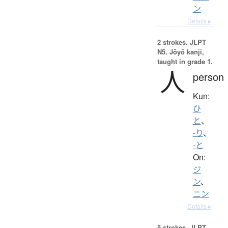
ン
Details ▸
2 strokes.
JLPT
N5. Jōyō kanji,
taught in grade 1.
人
person
Kun:
ひ
と
、
-り
、
-と
On:
ジ
ン
、
ニン
Details ▸
5 strokes.
JLPT