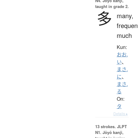
N4. Jōyō kanji,
taught in grade 2.
多
many,
frequen
much
Kun:
おお.
い
、
まさ.
に
、
まさ.
る
On:
タ
Details ▸
13 strokes.
JLPT
N1. Jōyō kanji,