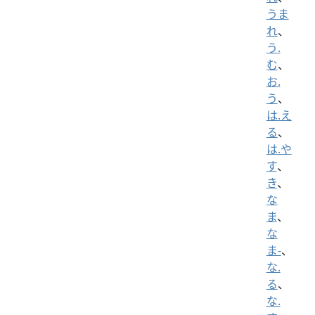
うま
れ
、
う.
む
、
お.
う
、
は.え
る
、
は.や
す
、
き
、
な
ま
、
な
ま-
、
な.
る
、
な.