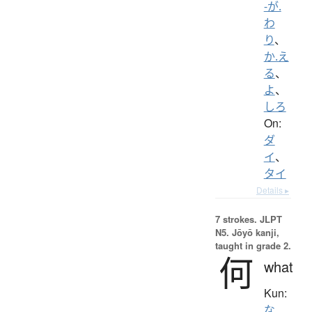
-が.
わ
り
、
か.え
る
、
よ
、
しろ
On:
ダ
イ
、
タイ
Details ▸
7 strokes.
JLPT
N5. Jōyō kanji,
taught in grade 2.
何
what
Kun:
な