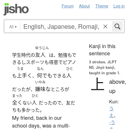
Forum
About
Theme
Log in
All
▾
Kanji in this
ゆうじん
sentence
友人
学生時代の
は、勉強もで
きるしスポーツも得意でピアノ
3 strokes.
JLPT
N5. Jōyō kanji,
うま
なん
ひと
taught in grade 1.
上手く
何でも
人
も
、
できる
上
above,
いやみ
嫌味な
だったが、
ところが
up
まった
ひと
Kun:
全く
人
ない
だったので、友だ
う
ちも多かった。
え
、
My friend, back in our
-う
school days, was a multi-