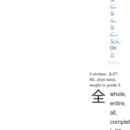
に
、
な
ん
、
な
に-
、
なん-
On:
カ
Details ▸
6 strokes.
JLPT
N3. Jōyō kanji,
taught in grade 3.
全
whole,
entire,
all,
complet