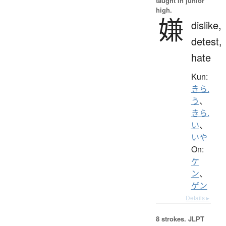
taught in junior
high.
嫌
dislike,
detest,
hate
Kun:
きら.
う
、
きら.
い
、
いや
On:
ケ
ン
、
ゲン
Details ▸
8 strokes.
JLPT