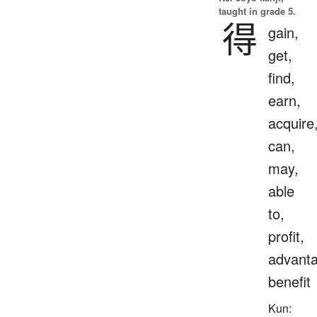
taught in grade 5.
得
gain,
get,
find,
earn,
acquire
can,
may,
able
to,
profit,
advanta
benefit
Kun: