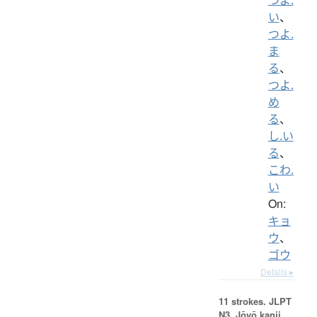
い
、
つよ.
ま
る
、
つよ.
め
る
、
し.い
る
、
こわ.
い
On:
キョ
ウ
、
ゴウ
Details ▸
11 strokes.
JLPT
N3. Jōyō kanji,