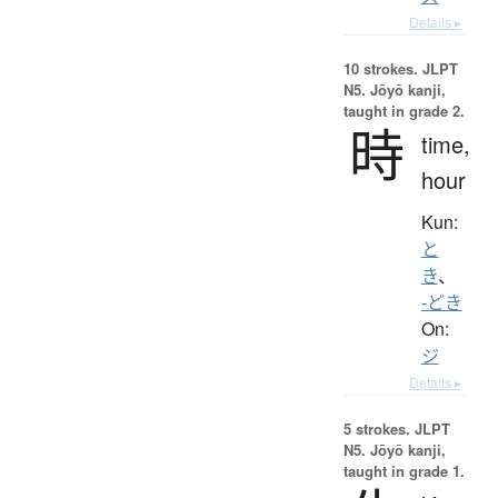
Details ▸
10 strokes.
JLPT
N5. Jōyō kanji,
taught in grade 2.
時
time,
hour
Kun:
と
き
、
-どき
On:
ジ
Details ▸
5 strokes.
JLPT
N5. Jōyō kanji,
taught in grade 1.