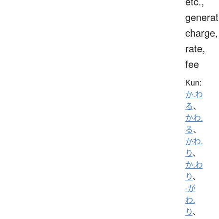
etc.,
generat
charge,
rate,
fee
Kun:
か.わ
る
、
かわ.
る
、
かわ.
り
、
か.わ
り
、
-が
わ.
り
、