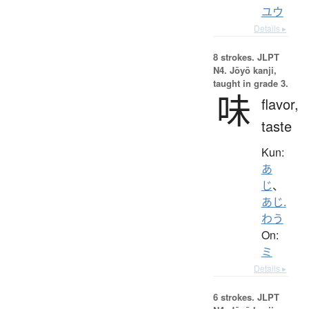
ユウ
Details ▸
8 strokes.
JLPT
N4. Jōyō kanji,
taught in grade 3.
味
flavor,
taste
Kun:
あ
じ
、
あじ.
わう
On:
ミ
Details ▸
6 strokes.
JLPT