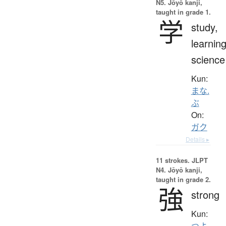
N5. Jōyō kanji,
taught in grade 1.
学
study,
learning
science
Kun:
まな.
ぶ
On:
ガク
Details ▸
11 strokes.
JLPT
N4. Jōyō kanji,
taught in grade 2.
強
strong
Kun:
つよ.