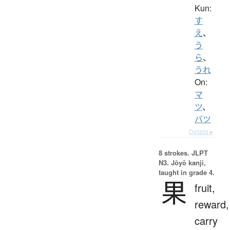
Kun:
す
え
、
う
ら
、
うれ
On:
マ
ツ
、
バツ
Details ▸
8 strokes.
JLPT
N3. Jōyō kanji,
taught in grade 4.
果
fruit,
reward,
carry