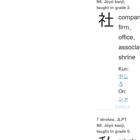
N4. Jōyō kanji,
taught in grade 2.
社
compan
firm,
office,
associa
shrine
Kun:
やし
ろ
On:
シャ
Details ▸
7 strokes.
JLPT
N4. Jōyō kanji,
taught in grade 6.