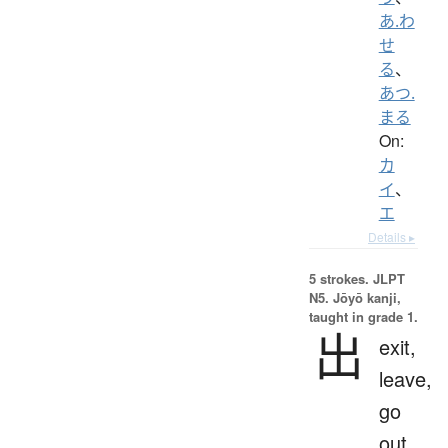
あ.わ
せ
る
、
あつ.
まる
On:
カ
イ
、
エ
Details ▸
5 strokes.
JLPT
N5. Jōyō kanji,
taught in grade 1.
出
exit,
leave,
go
out,