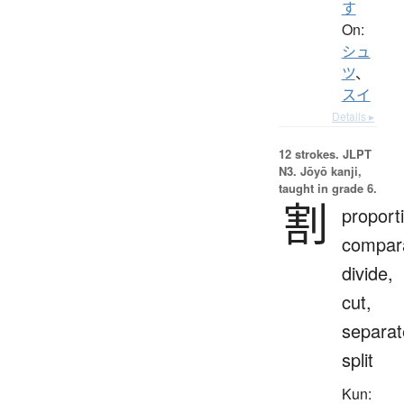
す
On:
シュ
ツ
、
スイ
Details ▸
12 strokes.
JLPT
N3. Jōyō kanji,
taught in grade 6.
割
proport
compara
divide,
cut,
separat
split
Kun: