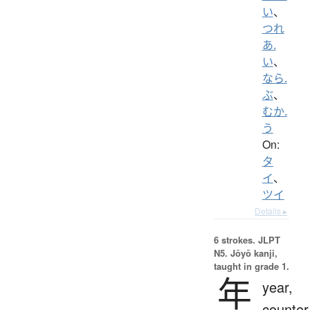
い
、
つれ
あ.
い
、
なら.
ぶ
、
むか.
う
On:
タ
イ
、
ツイ
Details ▸
6 strokes.
JLPT
N5. Jōyō kanji,
taught in grade 1.
年
year,
counter