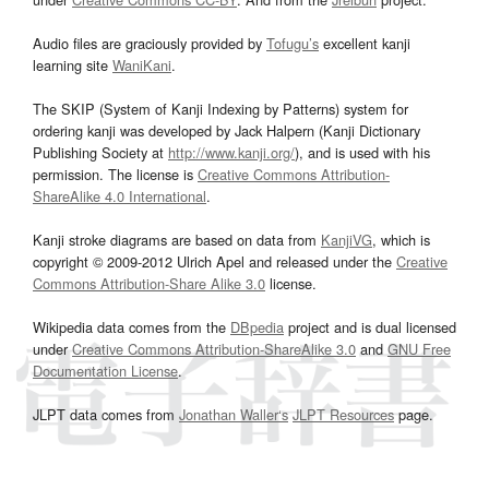
Audio files are graciously provided by
Tofugu’s
excellent kanji
learning site
WaniKani
.
The SKIP (System of Kanji Indexing by Patterns) system for
ordering kanji was developed by Jack Halpern (Kanji Dictionary
Publishing Society at
http://www.kanji.org/
), and is used with his
permission. The license is
Creative Commons Attribution-
ShareAlike 4.0 International
.
Kanji stroke diagrams are based on data from
KanjiVG
, which is
copyright © 2009-2012 Ulrich Apel and released under the
Creative
Commons Attribution-Share Alike 3.0
license.
Wikipedia data comes from the
DBpedia
project and is dual licensed
under
Creative Commons Attribution-ShareAlike 3.0
and
GNU Free
Documentation License
.
JLPT data comes from
Jonathan Waller‘s
JLPT Resources
page.