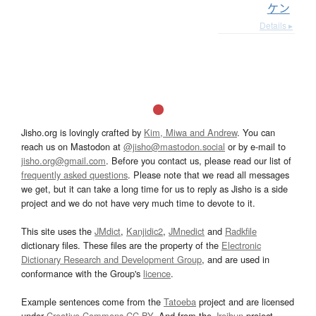
ケン
Details ▸
Jisho.org is lovingly crafted by
Kim, Miwa and Andrew
. You can
reach us on Mastodon at
@jisho@mastodon.social
or by e-mail to
jisho.org@gmail.com
. Before you contact us, please read our list of
frequently asked questions
. Please note that we read all messages
we get, but it can take a long time for us to reply as Jisho is a side
project and we do not have very much time to devote to it.
This site uses the
JMdict
,
Kanjidic2
,
JMnedict
and
Radkfile
dictionary files. These files are the property of the
Electronic
Dictionary Research and Development Group
, and are used in
conformance with the Group's
licence
.
Example sentences come from the
Tatoeba
project and are licensed
under
Creative Commons CC-BY
. And from the
Jreibun
project.