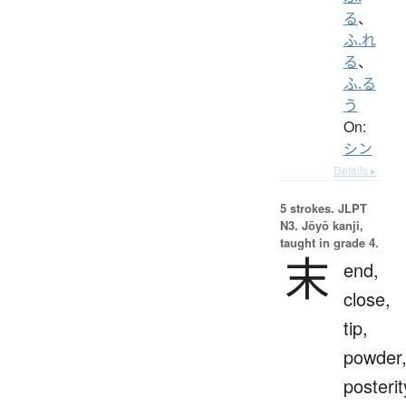
る
、
ふ.れ
る
、
ふ.る
う
On:
シン
Details ▸
5 strokes.
JLPT
N3. Jōyō kanji,
taught in grade 4.
末
end,
close,
tip,
powder
posterit