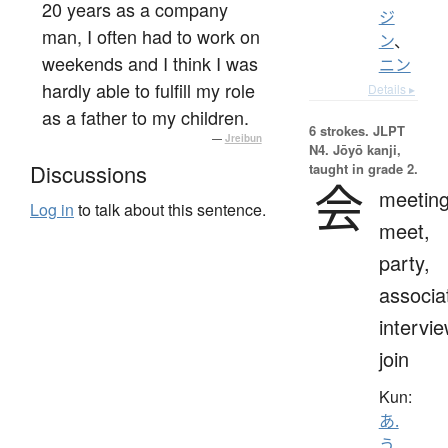
20 years as a company
ジ
man, I often had to work on
ン
、
weekends and I think I was
ニン
hardly able to fulfill my role
Details ▸
as a father to my children.
6 strokes.
JLPT
—
Jreibun
N4. Jōyō kanji,
Discussions
taught in grade 2.
会
meeting
Log in
to talk about this sentence.
meet,
party,
associa
intervie
join
Kun:
あ.
う
、