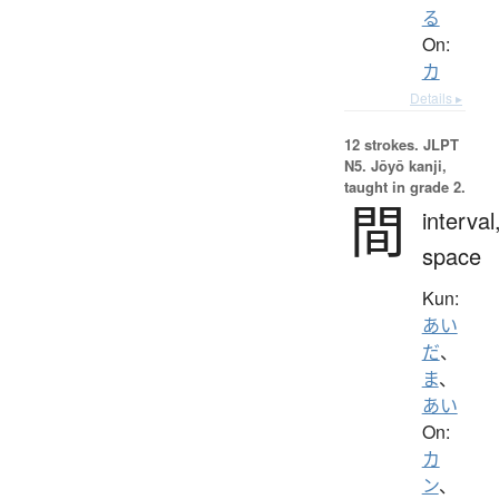
る
On:
カ
Details ▸
12 strokes.
JLPT
N5. Jōyō kanji,
taught in grade 2.
間
interval
space
Kun:
あい
だ
、
ま
、
あい
On:
カ
ン
、