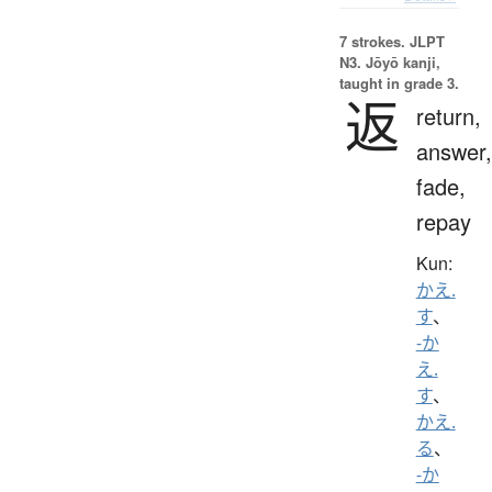
7 strokes.
JLPT
N3. Jōyō kanji,
taught in grade 3.
返
return,
answer,
fade,
repay
Kun:
かえ.
す
、
-か
え.
す
、
かえ.
る
、
-か