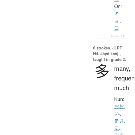
On:
キ
ョ
、
コ
Details ▸
6 strokes.
JLPT
N4. Jōyō kanji,
taught in grade 2.
多
many,
frequen
much
Kun:
おお.
い
、
まさ.
に
、