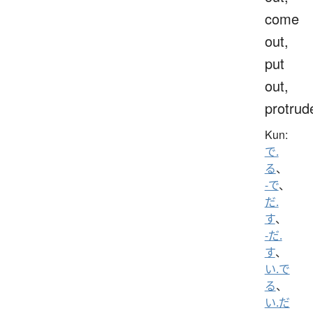
come
out,
put
out,
protrud
Kun:
で.
る
、
-で
、
だ.
す
、
-だ.
す
、
い.で
る
、
い.だ