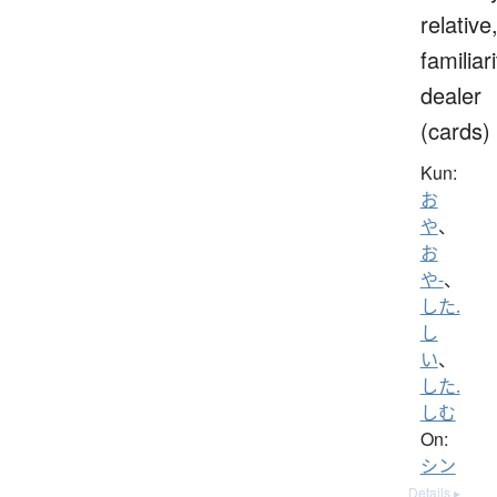
relative
familiari
dealer
(cards)
Kun:
お
や
、
お
や-
、
した.
し
い
、
した.
しむ
On:
シン
Details ▸