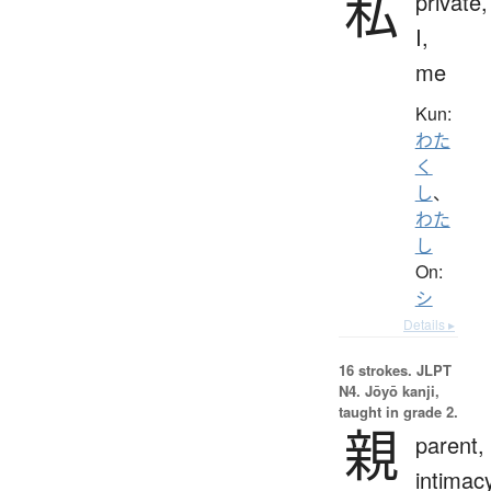
私
private,
I,
me
Kun:
わた
く
し
、
わた
し
On:
シ
Details ▸
16 strokes.
JLPT
N4. Jōyō kanji,
taught in grade 2.
親
parent,
intimac