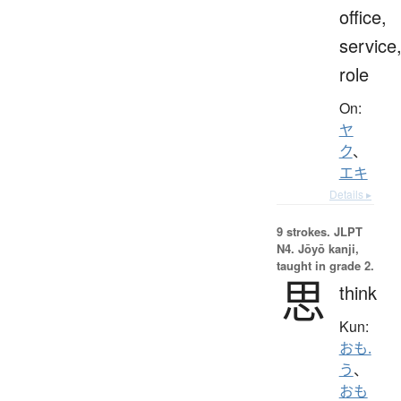
office,
service
role
On:
ヤ
ク
、
エキ
Details ▸
9 strokes.
JLPT
N4. Jōyō kanji,
taught in grade 2.
思
think
Kun:
おも.
う
、
おも