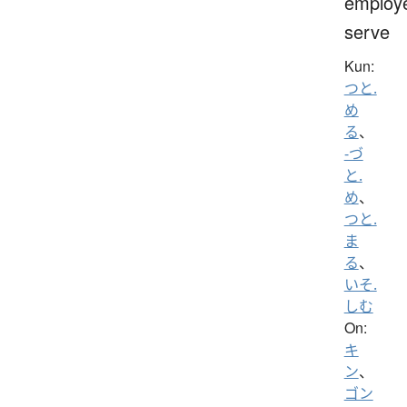
employ
serve
Kun:
つと.
め
る
、
-づ
と.
め
、
つと.
ま
る
、
いそ.
しむ
On:
キ
ン
、
ゴン