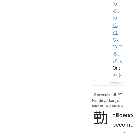
わ.
る
、
わ
り
、
わ.
り
、
わ.れ
る
、
さ.く
On:
カツ
Details ▸
12 strokes.
JLPT
N3. Jōyō kanji,
taught in grade 6.
勤
diligenc
becom