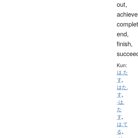
out,
achieve
complet
end,
finish,
succee
Kun:
は.た
す
、
はた.
す
、
-は.
た
す
、
は.て
る
、