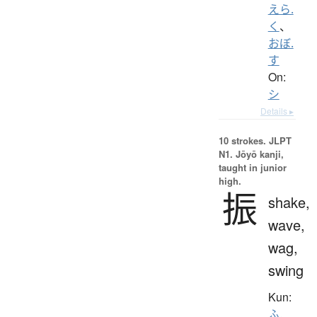
えら.
く
、
おぼ.
す
On:
シ
Details ▸
10 strokes.
JLPT
N1. Jōyō kanji,
taught in junior
high.
振
shake,
wave,
wag,
swing
Kun:
ふ.