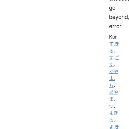
go
beyond
error
Kun:
す.ぎ
る
、
す.ご
す
、
あや
ま.
ち
、
あや
ま.
つ
、
よぎ.
る
、
よ.ぎ