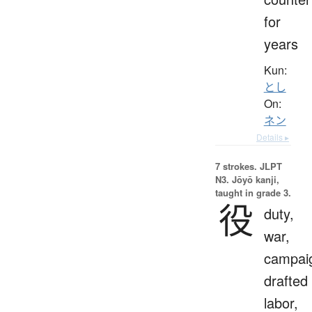
for
years
Kun:
とし
On:
ネン
Details ▸
7 strokes.
JLPT
N3. Jōyō kanji,
taught in grade 3.
役
duty,
war,
campai
drafted
labor,