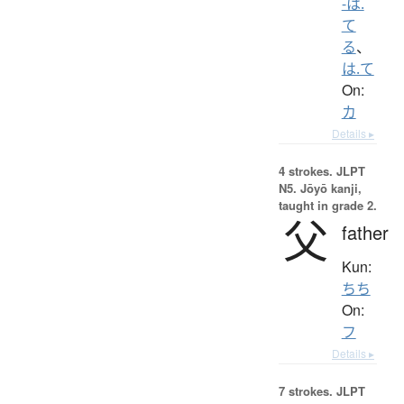
-は.
て
る
、
は.て
On:
カ
Details ▸
4 strokes.
JLPT
N5. Jōyō kanji,
taught in grade 2.
父
father
Kun:
ちち
On:
フ
Details ▸
7 strokes.
JLPT