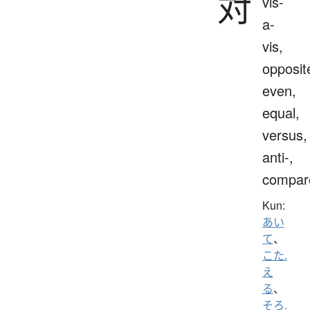
対
vis-
a-
vis,
opposit
even,
equal,
versus,
anti-,
compar
Kun:
あい
て
、
こた.
え
る
、
そろ.