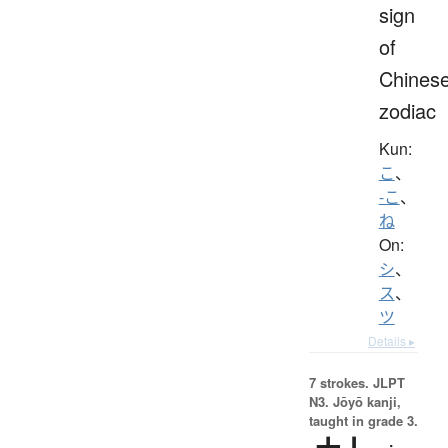
sign
of
Chines
zodiac
Kun:
こ
、
-こ
、
ね
On:
シ
、
ス
、
ツ
Details ▸
7 strokes.
JLPT
N3. Jōyō kanji,
taught in grade 3.