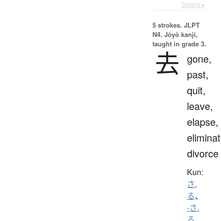
Details ▸
5 strokes.
JLPT
N4. Jōyō kanji,
taught in grade 3.
去
gone,
past,
quit,
leave,
elapse,
eliminat
divorce
Kun:
さ.
る
、
-さ.
る