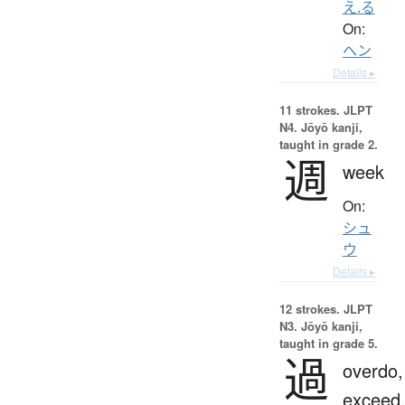
え.る
On:
ヘン
Details ▸
11 strokes.
JLPT
N4. Jōyō kanji,
taught in grade 2.
週
week
On:
シュ
ウ
Details ▸
12 strokes.
JLPT
N3. Jōyō kanji,
taught in grade 5.
過
overdo,
exceed