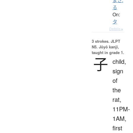
まさ.
る
On:
タ
Details ▸
3 strokes.
JLPT
N5. Jōyō kanji,
taught in grade 1.
子
child,
sign
of
the
rat,
11PM-
1AM,
first