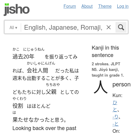
Forum
About
Theme
Log in
All
▾
Kanji in this
かこ
にじゅうねん
sentence
過去
20年
を振り返ってみ
かいしゃにんげん
2 strokes.
JLPT
N5. Jōyō kanji,
会社人間
れば、
だった私は
taught in grade 1.
週末も出勤することが多く、子
人
person
ちちおや
父親
どもたちに対し
としての
Kun:
やくわり
ひ
役割
はほとんど
と
、
は
-り
、
果たせなかった
と思う。
-と
Looking back over the past
On: