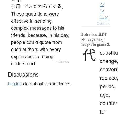
いんよう
ジ
引用
できた
から
である
。
ン
、
These quotations were
ニン
effective in sending
Details ▸
complex messages to his
friends, because, in his day,
5 strokes.
JLPT
N4. Jōyō kanji,
people could quote from
taught in grade 3.
such authors with every
代
substitu
expectation of being
change
understood.
—
Tatoeba
convert
Discussions
replace
Log in
to talk about this sentence.
period,
age,
counter
for