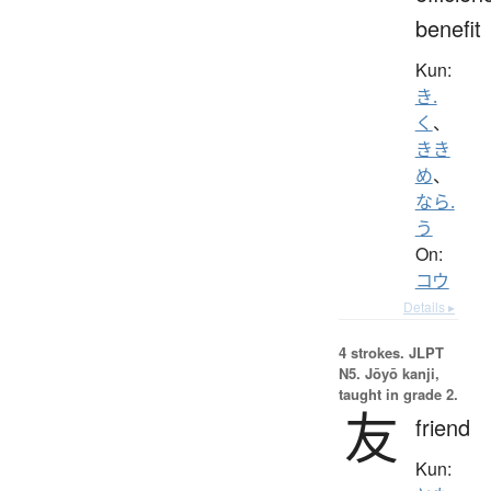
benefit
Kun:
き.
く
、
きき
め
、
なら.
う
On:
コウ
Details ▸
4 strokes.
JLPT
N5. Jōyō kanji,
taught in grade 2.
友
friend
Kun: