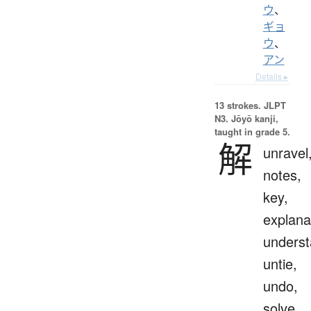
ウ
、
ギョ
ウ
、
アン
Details ▸
13 strokes.
JLPT
N3. Jōyō kanji,
taught in grade 5.
解
unravel
notes,
key,
explana
underst
untie,
undo,
solve,