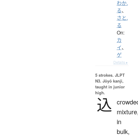
わか.
る
、
さと.
る
On:
カ
イ
、
ゲ
Details ▸
5 strokes.
JLPT
N3. Jōyō kanji,
taught in junior
high.
込
crowde
mixture
in
bulk,