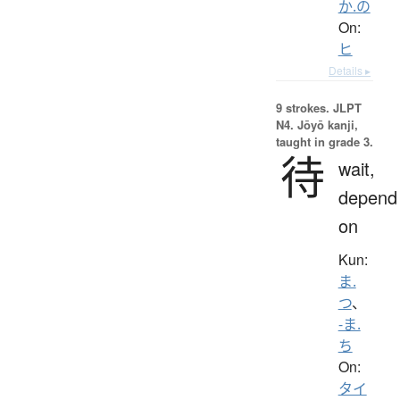
か.の
On:
ヒ
Details ▸
9 strokes.
JLPT
N4. Jōyō kanji,
taught in grade 3.
待
wait,
depend
on
Kun:
ま.
つ
、
-ま.
ち
On:
タイ