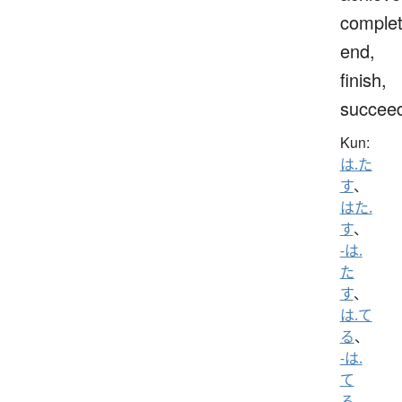
complet
end,
finish,
succee
Kun:
は.た
す
、
はた.
す
、
-は.
た
す
、
は.て
る
、
-は.
て
る
、