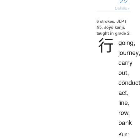
ラク
Details ▸
6 strokes.
JLPT
N5. Jōyō kanji,
taught in grade 2.
行
going,
journey
carry
out,
conduct
act,
line,
row,
bank
Kun: