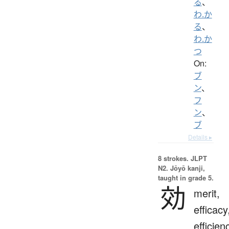
る
、
わ.か
る
、
わ.か
つ
On:
ブ
ン
、
フ
ン
、
ブ
Details ▸
8 strokes.
JLPT
N2. Jōyō kanji,
taught in grade 5.
効
merit,
efficacy
efficien