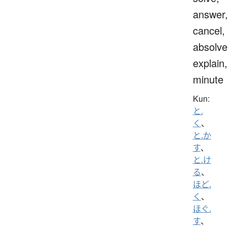
answer,
cancel,
absolve
explain,
minute
Kun:
と.
く
、
と.か
す
、
と.け
る
、
ほど.
く
、
ほぐ.
す
、