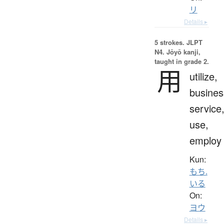
リ
Details ▸
5 strokes.
JLPT
N4. Jōyō kanji,
taught in grade 2.
用
utilize,
busines
service
use,
employ
Kun:
もち.
いる
On:
ヨウ
Details ▸