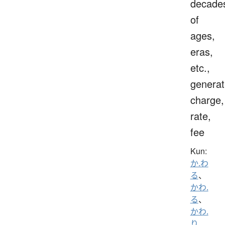
decade
of
ages,
eras,
etc.,
generat
charge,
rate,
fee
Kun:
か.わ
る
、
かわ.
る
、
かわ.
り
、