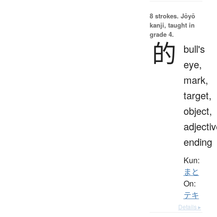
8 strokes.
Jōyō
kanji, taught in
grade 4.
的
bull's
eye,
mark,
target,
object,
adjecti
ending
Kun:
まと
On:
テキ
Details ▸