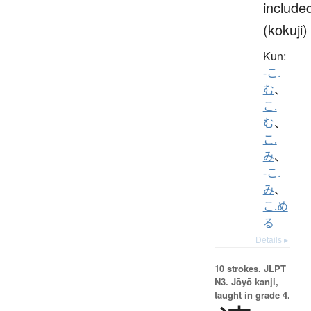
include
(kokuji)
Kun:
-こ.
む
、
こ.
む
、
こ.
み
、
-こ.
み
、
こ.め
る
Details ▸
10 strokes.
JLPT
N3. Jōyō kanji,
taught in grade 4.