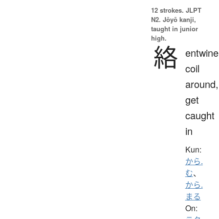
12 strokes.
JLPT
N2. Jōyō kanji,
taught in junior
high.
絡
entwine
coil
around,
get
caught
in
Kun:
から.
む
、
から.
まる
On: