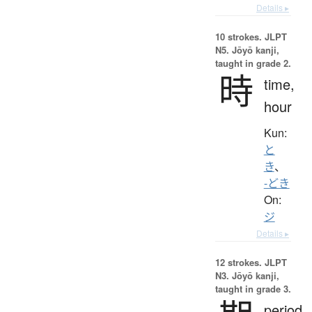
Details ▸
10 strokes.
JLPT
N5. Jōyō kanji,
taught in grade 2.
時
time,
hour
Kun:
と
き
、
-どき
On:
ジ
Details ▸
12 strokes.
JLPT
N3. Jōyō kanji,
taught in grade 3.
period,