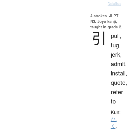
Details ▸
4 strokes.
JLPT
N3. Jōyō kanji,
taught in grade 2.
引
pull,
tug,
jerk,
admit,
install,
quote,
refer
to
Kun:
ひ.
く
、