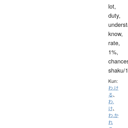
lot,
duty,
underst
know,
rate,
1%,
chance
shaku/
Kun:
わ.け
る
、
わ.
け
、
わ.か
れ