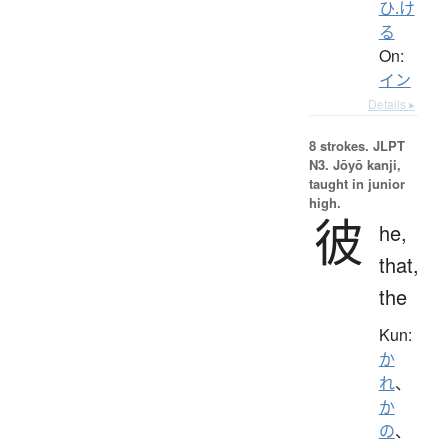
ひ.け
る
On:
イン
Details ▸
8 strokes.
JLPT
N3. Jōyō kanji,
taught in junior
high.
彼
he,
that,
the
Kun:
か
れ
、
か
の
、