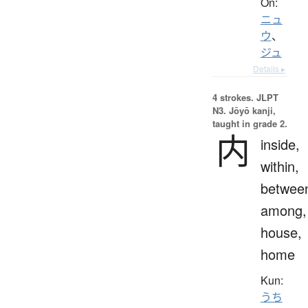
On:
ニュ
ウ
、
ジュ
Details ▸
4 strokes.
JLPT
N3. Jōyō kanji,
taught in grade 2.
内
inside,
within,
betwee
among,
house,
home
Kun:
うち