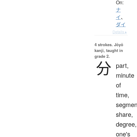
On:
ナ
イ
、
ダイ
Details ▸
4 strokes.
Jōyō
kanji, taught in
grade 2.
分
part,
minute
of
time,
segmen
share,
degree,
one's