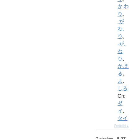
か.わ
り
、
-が
わ.
り
、
-が.
わ
り
、
か.え
る
、
よ
、
しろ
On:
ダ
イ
、
タイ
Details ▸
7 strokes.
JLPT