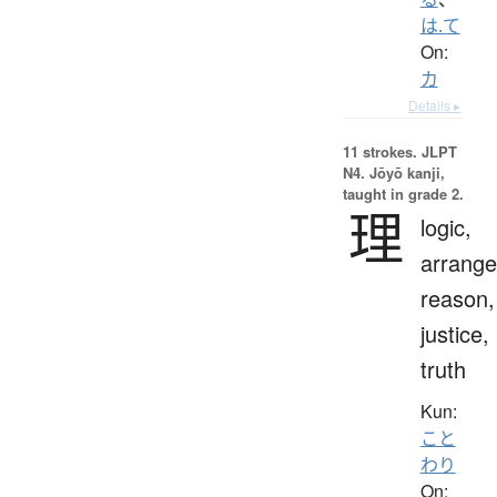
は.て
On:
カ
Details ▸
11 strokes.
JLPT
N4. Jōyō kanji,
taught in grade 2.
理
logic,
arrang
reason,
justice,
truth
Kun:
こと
わり
On: