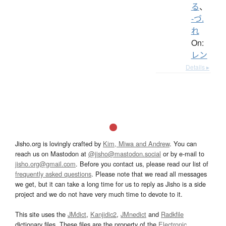
る
、
-づ.
れ
On:
レン
Details ▸
Jisho.org is lovingly crafted by
Kim, Miwa and Andrew
. You can
reach us on Mastodon at
@jisho@mastodon.social
or by e-mail to
jisho.org@gmail.com
. Before you contact us, please read our list of
frequently asked questions
. Please note that we read all messages
we get, but it can take a long time for us to reply as Jisho is a side
project and we do not have very much time to devote to it.
This site uses the
JMdict
,
Kanjidic2
,
JMnedict
and
Radkfile
dictionary files. These files are the property of the
Electronic