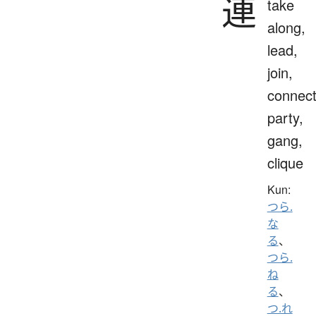
連
take
along,
lead,
join,
connect
party,
gang,
clique
Kun:
つら.
な
る
、
つら.
ね
る
、
つ.れ