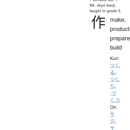
N4. Jōyō kanji,
taught in grade 2.
作
make,
product
prepare
build
Kun:
つく.
る
、
つく.
り
、
-づ
く.り
On:
サ
ク
、
サ