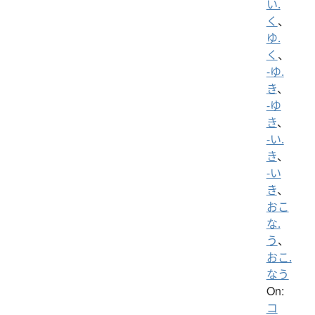
い.
く
、
ゆ.
く
、
-ゆ.
き
、
-ゆ
き
、
-い.
き
、
-い
き
、
おこ
な.
う
、
おこ.
なう
On:
コ