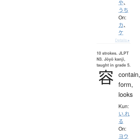
や
、
うち
On:
カ
、
ケ
Details ▸
10 strokes.
JLPT
N3. Jōyō kanji,
taught in grade 5.
容
contain
form,
looks
Kun:
い.れ
る
On:
ヨウ