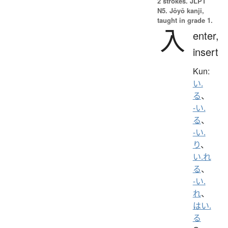
2 strokes.
JLPT
N5. Jōyō kanji,
taught in grade 1.
入
enter,
insert
Kun:
い.
る
、
-い.
る
、
-い.
り
、
い.れ
る
、
-い.
れ
、
はい.
る