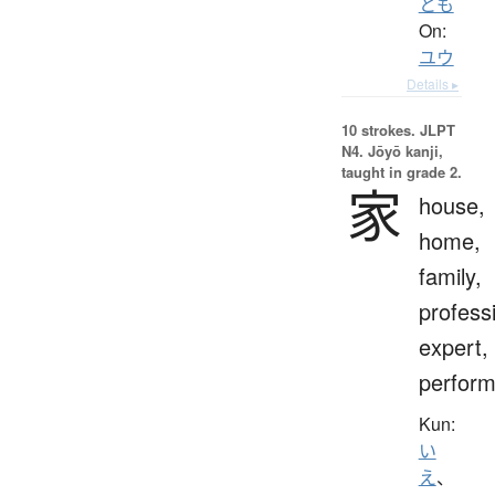
とも
On:
ユウ
Details ▸
10 strokes.
JLPT
N4. Jōyō kanji,
taught in grade 2.
家
house,
home,
family,
profess
expert,
perform
Kun:
い
え
、