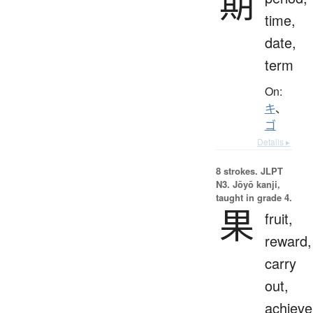
期
time,
date,
term
On:
キ
、
ゴ
Details ▸
8 strokes.
JLPT
N3. Jōyō kanji,
taught in grade 4.
果
fruit,
reward,
carry
out,
achieve