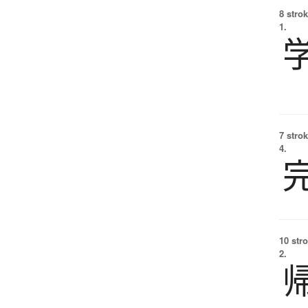
8 strok
1.
7 strok
4.
10 str
2.