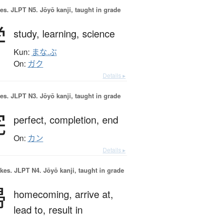
es.
JLPT N5. Jōyō kanji, taught in grade
学
study,
learning,
science
Kun:
まな.ぶ
On:
ガク
Details ▸
es.
JLPT N3. Jōyō kanji, taught in grade
完
perfect,
completion,
end
On:
カン
Details ▸
okes.
JLPT N4. Jōyō kanji, taught in grade
帰
homecoming,
arrive at,
lead to,
result in