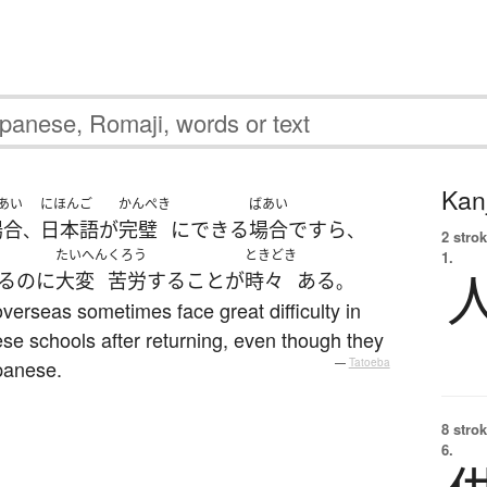
Kanj
あい
にほんご
かんぺき
ばあい
場合
日本語
が
完璧
に
できる
場合
ですら
、
、
2 strok
たいへん
くろう
ときどき
1.
る
のに
大変
苦労
する
こと
が
時々
ある
。
verseas sometimes face great difficulty in
se schools after returning, even though they
panese.
—
Tatoeba
8 strok
6.