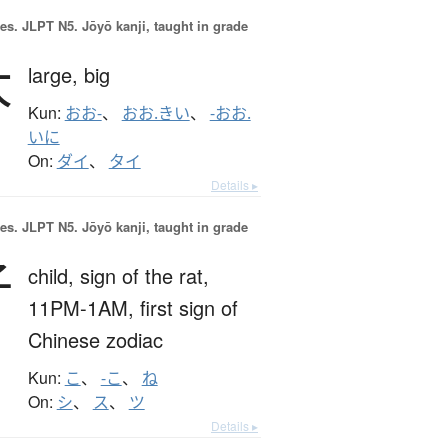
es.
JLPT N5. Jōyō kanji, taught in grade
大
large,
big
Kun:
おお-
、
おお.きい
、
-おお.
いに
On:
ダイ
、
タイ
Details ▸
es.
JLPT N5. Jōyō kanji, taught in grade
子
child,
sign of the rat,
11PM-1AM,
first sign of
Chinese zodiac
Kun:
こ
、
-こ
、
ね
On:
シ
、
ス
、
ツ
Details ▸