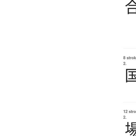
8 strok
2.
12 str
2.