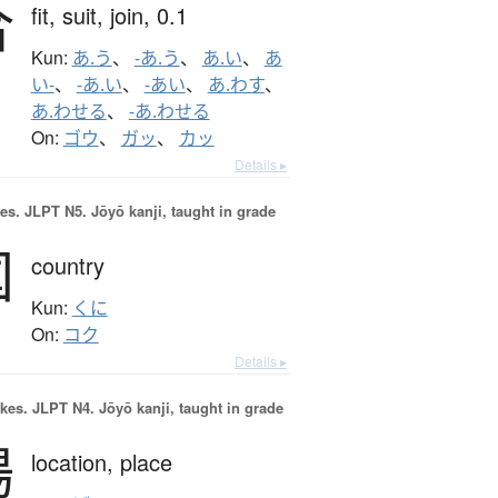
合
fit,
suit,
join,
0.1
Kun:
あ.う
、
-あ.う
、
あ.い
、
あ
い-
、
-あ.い
、
-あい
、
あ.わす
、
あ.わせる
、
-あ.わせる
On:
ゴウ
、
ガッ
、
カッ
Details ▸
es.
JLPT N5. Jōyō kanji, taught in grade
国
country
Kun:
くに
On:
コク
Details ▸
okes.
JLPT N4. Jōyō kanji, taught in grade
場
location,
place