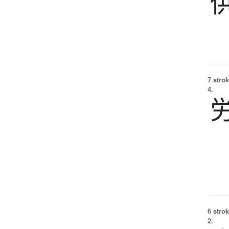
7 strok
4.
6 strok
2.