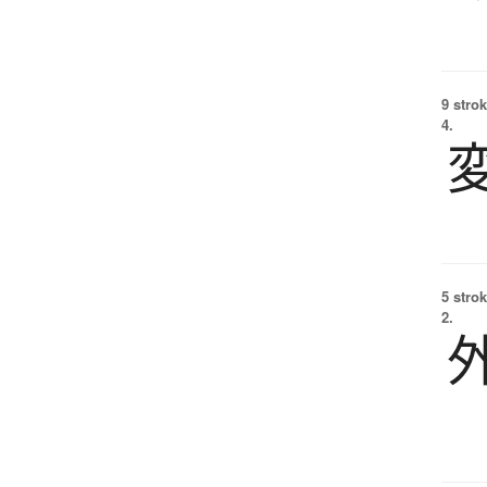
9 strok
4.
5 strok
2.