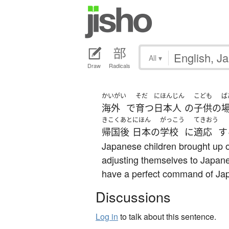
All
▾
Draw
Radicals
かいがい
そだ
にほんじん
こども
ば
海外
で
育つ
日本人
の
子供
の
きこく
あと
にほん
がっこう
てきおう
帰国
後
日本
の
学校
に
適応
す
Japanese children brought up o
adjusting themselves to Japane
have a perfect command of Ja
Discussions
Log in
to talk about this sentence.