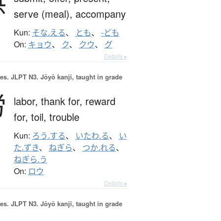
供
serve (meal),
accompany
Kun:
そな.える
、
とも
、
-ども
On:
キョウ
、
ク
、
クウ
、
グ
Details ▸
es.
JLPT N3. Jōyō kanji, taught in grade
労
labor,
thank for,
reward
for,
toil,
trouble
Kun:
ろう.する
、
いたわ.る
、
い
た.ずき
、
ねぎら
、
つか.れる
、
ねぎら.う
On:
ロウ
Details ▸
es.
JLPT N3. Jōyō kanji, taught in grade