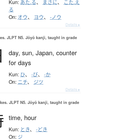
Kun:
あた.る
、
まさに
、
こた.え
る
On:
オウ
、
ヨウ
、
-ノウ
Details ▸
es.
JLPT N5. Jōyō kanji, taught in grade
日
day,
sun,
Japan,
counter
for days
Kun:
ひ
、
-び
、
-か
On:
ニチ
、
ジツ
Details ▸
okes.
JLPT N5. Jōyō kanji, taught in grade
時
time,
hour
Kun:
とき
、
-どき
On:
ジ