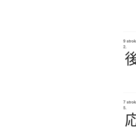
9 strok
2.
7 strok
5.