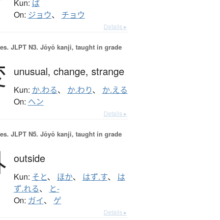
Kun:
ば
On:
ジョウ
、
チョウ
Details ▸
es.
JLPT N3. Jōyō kanji, taught in grade
変
unusual,
change,
strange
Kun:
か.わる
、
か.わり
、
か.える
On:
ヘン
Details ▸
es.
JLPT N5. Jōyō kanji, taught in grade
外
outside
Kun:
そと
、
ほか
、
はず.す
、
は
ず.れる
、
と-
On:
ガイ
、
ゲ
Details ▸