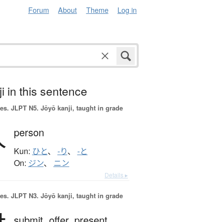
Forum
About
Theme
Log in
i in this sentence
es.
JLPT N5. Jōyō kanji, taught in grade
人
person
Kun:
ひと
、
-り
、
-と
On:
ジン
、
ニン
Details ▸
es.
JLPT N3. Jōyō kanji, taught in grade
submit,
offer,
present,