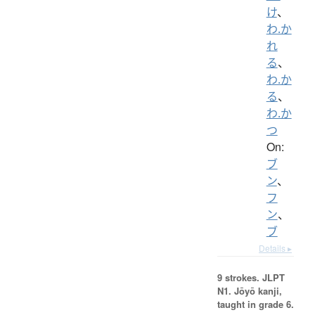
け
、
わ.か
れ
る
、
わ.か
る
、
わ.か
つ
On:
ブ
ン
、
フ
ン
、
ブ
Details ▸
9 strokes.
JLPT
N1. Jōyō kanji,
taught in grade 6.