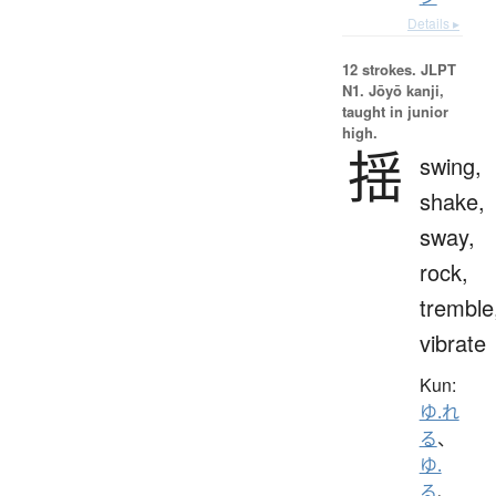
Details ▸
12 strokes.
JLPT
N1. Jōyō kanji,
taught in junior
high.
揺
swing,
shake,
sway,
rock,
tremble
vibrate
Kun:
ゆ.れ
る
、
ゆ.
る
、