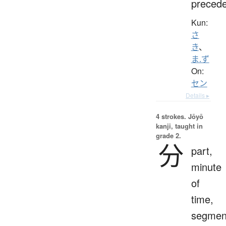
preced
Kun:
さ
き
、
ま.ず
On:
セン
Details ▸
4 strokes.
Jōyō
kanji, taught in
grade 2.
分
part,
minute
of
time,
segmen