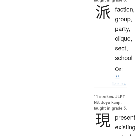
派
faction,
group,
party,
clique,
sect,
school
On:
ハ
Details ▸
11 strokes.
JLPT
N3. Jōyō kanji,
taught in grade 5.
現
present
existing