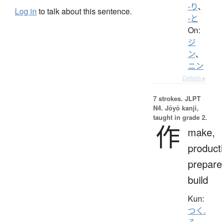
-り
、
Log in
to talk about this sentence.
-と
On:
ジ
ン
、
ニン
Details ▸
7 strokes.
JLPT
N4. Jōyō kanji,
taught in grade 2.
作
make,
product
prepare
build
Kun:
つく.