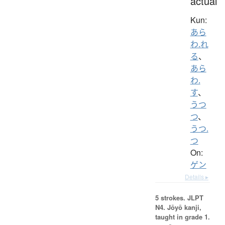
actual
Kun:
あら
わ.れ
る
、
あら
わ.
す
、
うつ
つ
、
うつ.
つ
On:
ゲン
Details ▸
5 strokes.
JLPT
N4. Jōyō kanji,
taught in grade 1.