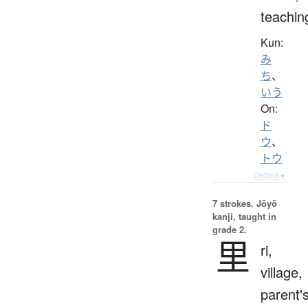
teachin
Kun:
み
ち
、
いう
On:
ド
ウ
、
トウ
Details ▸
7 strokes.
Jōyō
kanji, taught in
grade 2.
里
ri,
village,
parent'