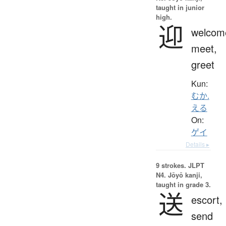
taught in junior
high.
迎
welcom
meet,
greet
Kun:
むか.
える
On:
ゲイ
Details ▸
9 strokes.
JLPT
N4. Jōyō kanji,
taught in grade 3.
送
escort,
send