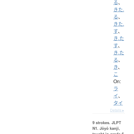
る
、
きた.
る
、
きた.
す
、
き.た
す
、
き.た
る
、
き
、
こ
On:
ラ
イ
、
タイ
Details ▸
9 strokes.
JLPT
N1. Jōyō kanji,
taught in grade 6.