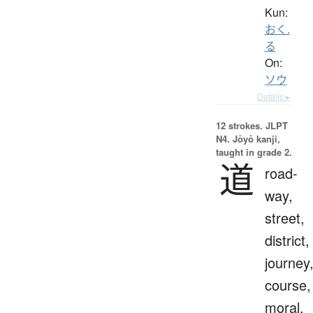
Kun:
おく.
る
On:
ソウ
Details ▸
12 strokes.
JLPT
N4. Jōyō kanji,
taught in grade 2.
道
road-
way,
street,
district,
journey
course,
moral,