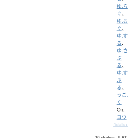
ゆ.ら
ぐ
、
ゆ.る
ぐ
、
ゆ.す
る
、
ゆ.さ
ぶ
る
、
ゆ.す
ぶ
る
、
うご.
く
On:
ヨウ
Details ▸
10 strokes.
JLPT