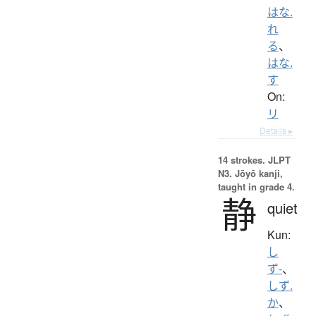
はな.
れ
る
、
はな.
す
On:
リ
Details ▸
14 strokes.
JLPT
N3. Jōyō kanji,
taught in grade 4.
静
quiet
Kun:
し
ず-
、
しず.
か
、