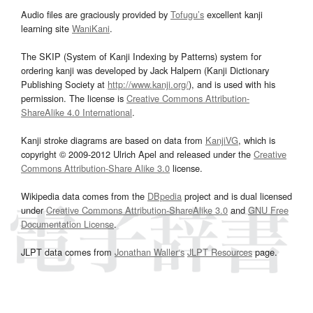
Audio files are graciously provided by
Tofugu’s
excellent kanji
learning site
WaniKani
.
The SKIP (System of Kanji Indexing by Patterns) system for
ordering kanji was developed by Jack Halpern (Kanji Dictionary
Publishing Society at
http://www.kanji.org/
), and is used with his
permission. The license is
Creative Commons Attribution-
ShareAlike 4.0 International
.
Kanji stroke diagrams are based on data from
KanjiVG
, which is
copyright © 2009-2012 Ulrich Apel and released under the
Creative
Commons Attribution-Share Alike 3.0
license.
Wikipedia data comes from the
DBpedia
project and is dual licensed
under
Creative Commons Attribution-ShareAlike 3.0
and
GNU Free
Documentation License
.
JLPT data comes from
Jonathan Waller‘s
JLPT Resources
page.