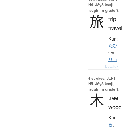
N4. Jōyō kanji,
taught in grade 3.
旅
trip,
travel
Kun:
たび
On:
リョ
Details ▸
4 strokes.
JLPT
N5. Jōyō kanji,
taught in grade 1.
木
tree,
wood
Kun:
き
、