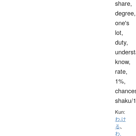
share,
degree,
one's
lot,
duty,
underst
know,
rate,
1%,
chance
shaku/
Kun:
わ.け
る
、
わ.