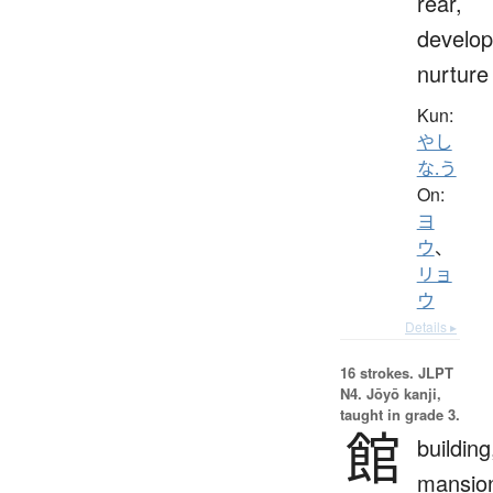
rear,
develop
nurture
Kun:
やし
な.う
On:
ヨ
ウ
、
リョ
ウ
Details ▸
16 strokes.
JLPT
N4. Jōyō kanji,
taught in grade 3.
館
building
mansio