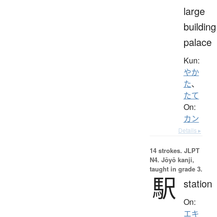
large
building
palace
Kun:
やか
た
、
たて
On:
カン
Details ▸
14 strokes.
JLPT
N4. Jōyō kanji,
taught in grade 3.
駅
station
On:
エキ