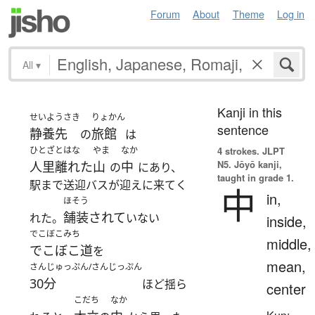
Forum
About
Theme
Log in
All
▾
Kanji in this
せいようさき
りょかん
sentence
静養先
旅館
の
は
ひとざとはな
やま
なか
4 strokes.
JLPT
N5. Jōyō kanji,
人里離れた
山
中
の
にあり、
taught in grade 1.
駅まで送迎バスが迎えに来てく
中
in,
ほそう
舗装されて
れた。
いない
inside,
でこぼこみち
middle,
でこぼこ道
を
mean,
さんじゅっぷん/さんじっぷん
30分
ほど揺ら
center
こだち
なか