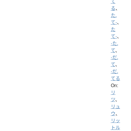
て
る
、
た.
て-
、
た
て-
、
-た.
て
、
-だ.
て
、
-だ.
てる
On:
リ
ツ
、
リュ
ウ
、
リッ
トル