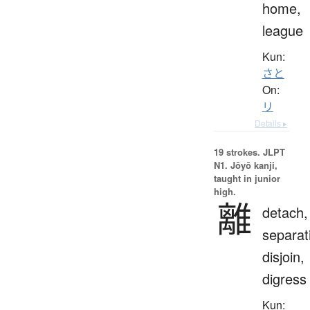
home,
league
Kun:
さと
On:
リ
Details ▸
19 strokes.
JLPT
N1. Jōyō kanji,
taught in junior
high.
離
detach,
separat
disjoin,
digress
Kun: