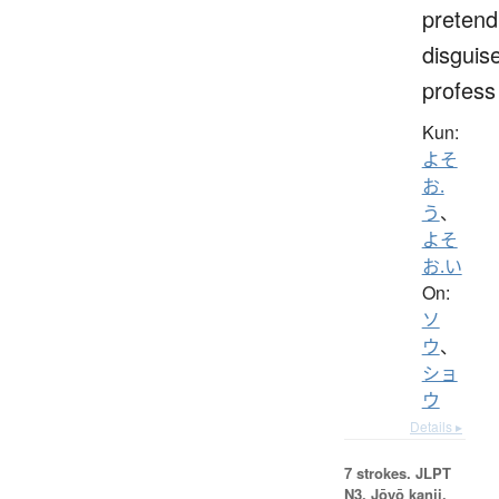
pretend
disguis
profess
Kun:
よそ
お.
う
、
よそ
お.い
On:
ソ
ウ
、
ショ
ウ
Details ▸
7 strokes.
JLPT
N3. Jōyō kanji,