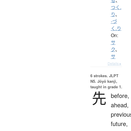
る
、
つく.
り
、
-づ
く.り
On:
サ
ク
、
サ
Details ▸
6 strokes.
JLPT
N5. Jōyō kanji,
taught in grade 1.
先
before,
ahead,
previou
future,