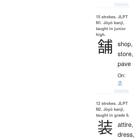
Details ▸
15 strokes.
JLPT
N1. Jōyō kanji,
taught in junior
high.
舗
shop,
store,
pave
On:
ホ
Details ▸
12 strokes.
JLPT
N2. Jōyō kanji,
taught in grade 6.
装
attire,
dress,