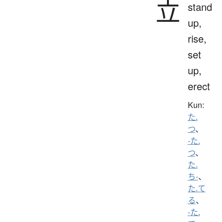
立
stand
up,
rise,
set
up,
erect
Kun:
た.
つ
、
-た.
つ
、
た.
ち-
、
た.て
る
、
-た.