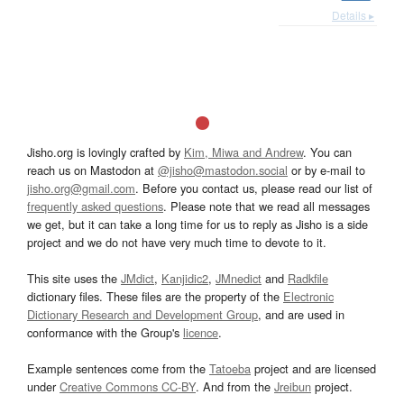
Details ▸
Jisho.org is lovingly crafted by
Kim, Miwa and Andrew
. You can
reach us on Mastodon at
@jisho@mastodon.social
or by e-mail to
jisho.org@gmail.com
. Before you contact us, please read our list of
frequently asked questions
. Please note that we read all messages
we get, but it can take a long time for us to reply as Jisho is a side
project and we do not have very much time to devote to it.
This site uses the
JMdict
,
Kanjidic2
,
JMnedict
and
Radkfile
dictionary files. These files are the property of the
Electronic
Dictionary Research and Development Group
, and are used in
conformance with the Group's
licence
.
Example sentences come from the
Tatoeba
project and are licensed
under
Creative Commons CC-BY
. And from the
Jreibun
project.