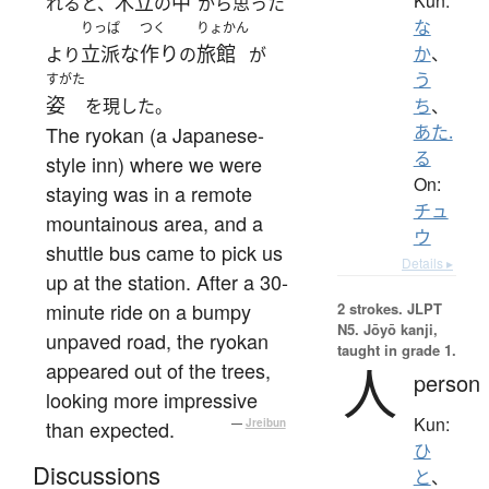
Kun:
木立
中
れると、
の
から思った
な
りっぱ
つく
りょかん
立派な
作り
旅館
か
、
より
の
が
う
すがた
姿
を現した。
ち
、
The ryokan (a Japanese-
あた.
る
style inn) where we were
On:
staying was in a remote
チュ
mountainous area, and a
ウ
shuttle bus came to pick us
Details ▸
up at the station. After a 30-
minute ride on a bumpy
2 strokes.
JLPT
N5. Jōyō kanji,
unpaved road, the ryokan
taught in grade 1.
appeared out of the trees,
人
person
looking more impressive
Kun:
than expected.
—
Jreibun
ひ
Discussions
と
、