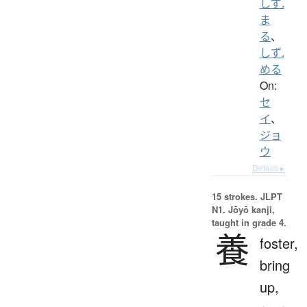
しず.
ま
る
、
しず.
める
On:
セ
イ
、
ジョ
ウ
Details ▸
15 strokes.
JLPT
N1. Jōyō kanji,
taught in grade 4.
養
foster,
bring
up,