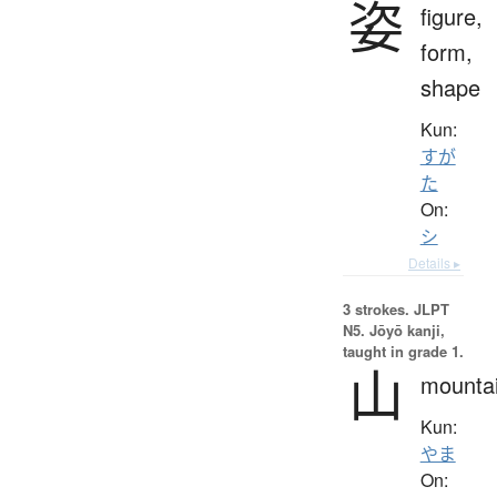
姿
figure,
form,
shape
Kun:
すが
た
On:
シ
Details ▸
3 strokes.
JLPT
N5. Jōyō kanji,
taught in grade 1.
山
mounta
Kun:
やま
On: