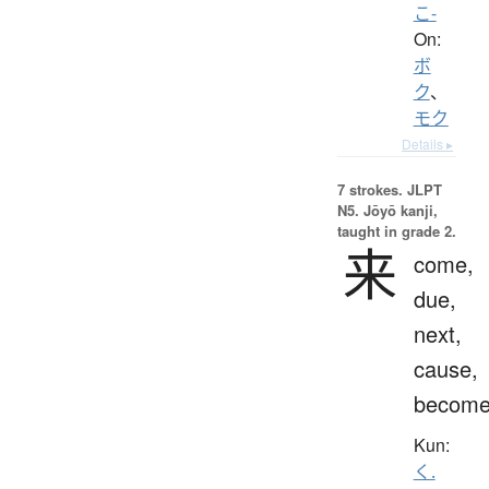
こ-
On:
ボ
ク
、
モク
Details ▸
7 strokes.
JLPT
N5. Jōyō kanji,
taught in grade 2.
来
come,
due,
next,
cause,
becom
Kun:
く.