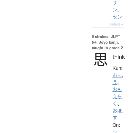
サ
ン
、
セン
Details ▸
9 strokes.
JLPT
N4. Jōyō kanji,
taught in grade 2.
思
think
Kun:
おも.
う
、
おも
えら.
く
、
おぼ.
す
On:
シ