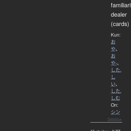
familiari
dealer
(cards)
Kun:
お
や
、
お
や-
、
した.
し
い
、
した.
しむ
On:
シン
Details ▸