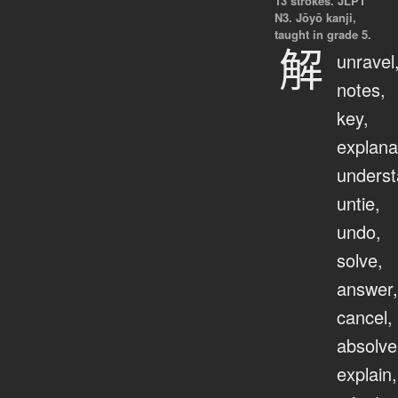
13 strokes.
JLPT
N3. Jōyō kanji,
taught in grade 5.
解
unravel
notes,
key,
explana
underst
untie,
undo,
solve,
answer,
cancel,
absolve
explain,