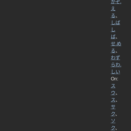
かぞ.
え
る
、
しば
し
ば
、
せ.め
る
、
わず
らわ.
しい
On:
ス
ウ
、
ス
、
サ
ク
、
ソ
ク
、