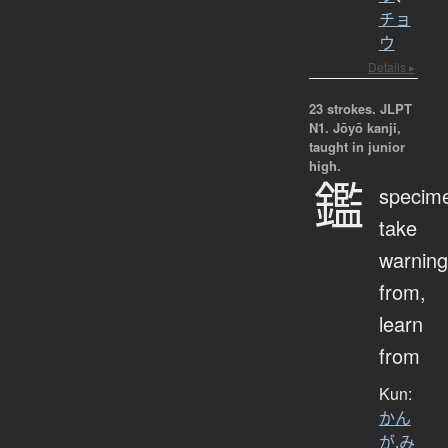
チョ
ウ
Details ▸
23 strokes.
JLPT
N1. Jōyō kanji,
taught in junior
high.
鑑
specim
take
warning
from,
learn
from
Kun:
かん
が.み