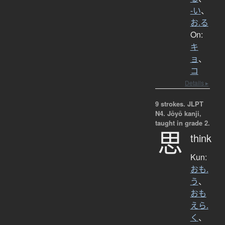
-い
、
お.る
On:
キ
ョ
、
コ
Details ▸
9 strokes.
JLPT
N4. Jōyō kanji,
taught in grade 2.
思
think
Kun:
おも.
う
、
おも
えら.
く
、