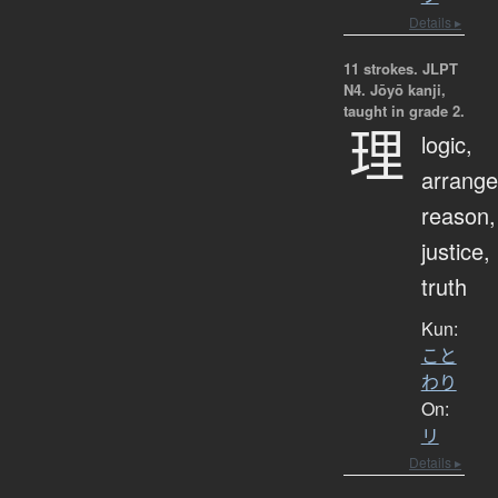
Details ▸
11 strokes.
JLPT
N4. Jōyō kanji,
taught in grade 2.
理
logic,
arrang
reason,
justice,
truth
Kun:
こと
わり
On:
リ
Details ▸