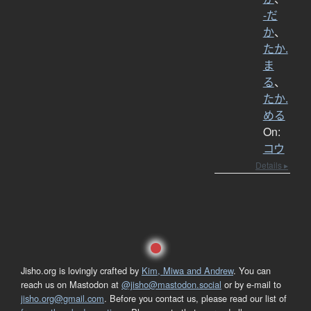
-だ
か
、
たか.
ま
る
、
たか.
める
On:
コウ
Details ▸
Jisho.org is lovingly crafted by
Kim, Miwa and Andrew
. You can
reach us on Mastodon at
@jisho@mastodon.social
or by e-mail to
jisho.org@gmail.com
. Before you contact us, please read our list of