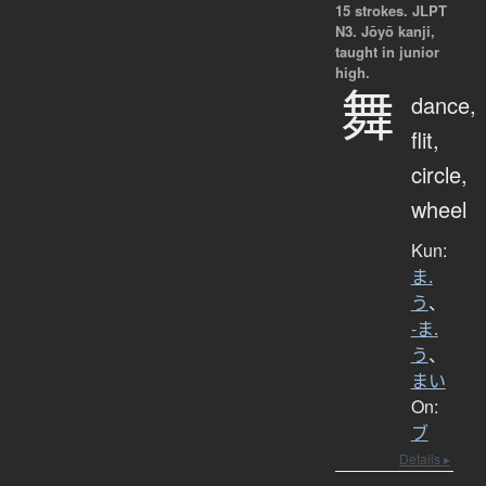
15 strokes.
JLPT
N3. Jōyō kanji,
taught in junior
high.
舞
dance,
flit,
circle,
wheel
Kun:
ま.
う
、
-ま.
う
、
まい
On:
ブ
Details ▸