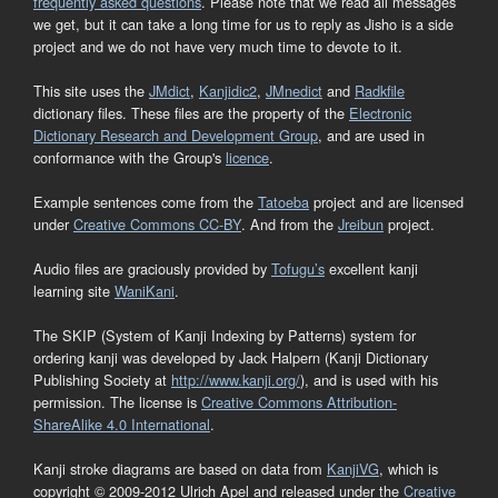
frequently asked questions
. Please note that we read all messages
we get, but it can take a long time for us to reply as Jisho is a side
project and we do not have very much time to devote to it.
This site uses the
JMdict
,
Kanjidic2
,
JMnedict
and
Radkfile
dictionary files. These files are the property of the
Electronic
Dictionary Research and Development Group
, and are used in
conformance with the Group's
licence
.
Example sentences come from the
Tatoeba
project and are licensed
under
Creative Commons CC-BY
. And from the
Jreibun
project.
Audio files are graciously provided by
Tofugu’s
excellent kanji
learning site
WaniKani
.
The SKIP (System of Kanji Indexing by Patterns) system for
ordering kanji was developed by Jack Halpern (Kanji Dictionary
Publishing Society at
http://www.kanji.org/
), and is used with his
permission. The license is
Creative Commons Attribution-
ShareAlike 4.0 International
.
Kanji stroke diagrams are based on data from
KanjiVG
, which is
copyright © 2009-2012 Ulrich Apel and released under the
Creative