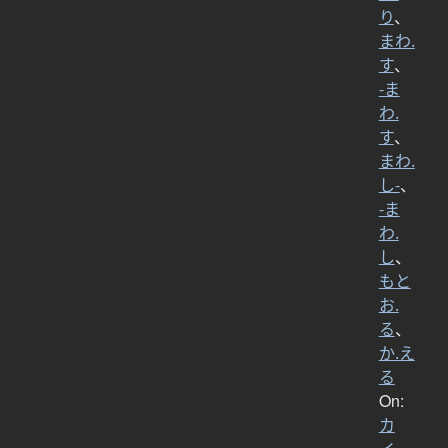
り
、
まわ.
す
、
-ま
わ.
す
、
まわ.
し-
、
-ま
わ.
し
、
もと
お.
る
、
か.え
る
On:
カ