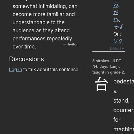
somewhat intimidating, can
わ
、
が
become more familiar and
わ
、
understandable to the
そば
audience as they attend
On:
performances repeatedly
ソク
over time.
—
Jreibun
Details ▸
Discussions
5 strokes.
JLPT
N4. Jōyō kanji,
Log in
to talk about this sentence.
taught in grade 2.
台
pedesta
a
stand,
counter
for
machin