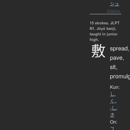
シュ
Details ▸
15 strokes.
JLPT
N1. Jōyō kanji,
taught in junior
high.
敷
spread,
pave,
sit,
promul
Kun:
し.
く
、
-し.
き
On:
フ