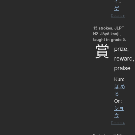
イ
、
ゲ
Details ▸
15 strokes.
JLPT
N2. Jōyō kanji,
taught in grade 5.
賞
prize,
reward,
praise
Kun:
ほ.め
る
On:
ショ
ウ
Details ▸