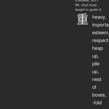
9 strokes.
JLPT
N4. Jōyō kanji,
taught in grade 3.
重
heavy,
importa
esteem
respect
heap
up,
pile
up,
nest
of
boxes,
-fold