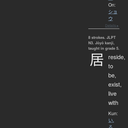
On:
ショ
ウ
Details ▸
8 strokes.
JLPT
N3. Jōyō kanji,
taught in grade 5.
居
reside,
to
be,
exist,
live
with
Kun:
い.
る
、