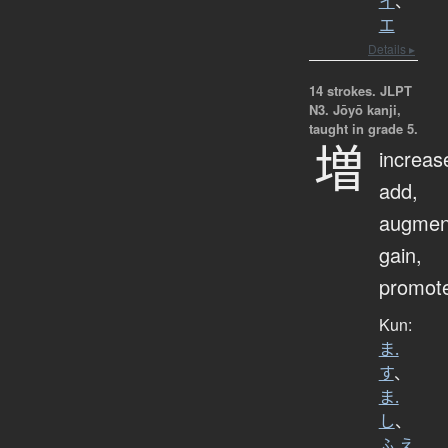
イ
、
エ
Details ▸
14 strokes.
JLPT
N3. Jōyō kanji,
taught in grade 5.
増
increas
add,
augmen
gain,
promot
Kun:
ま.
す
、
ま.
し
、
ふ.え