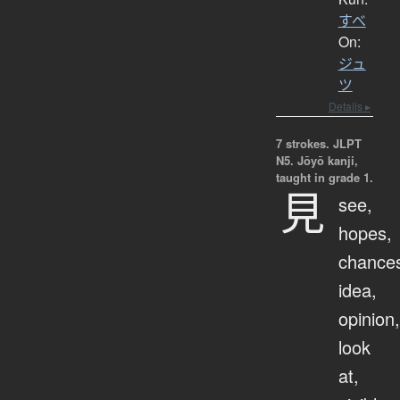
すべ
On:
ジュ
ツ
Details ▸
7 strokes.
JLPT
N5. Jōyō kanji,
taught in grade 1.
見
see,
hopes,
chance
idea,
opinion,
look
at,