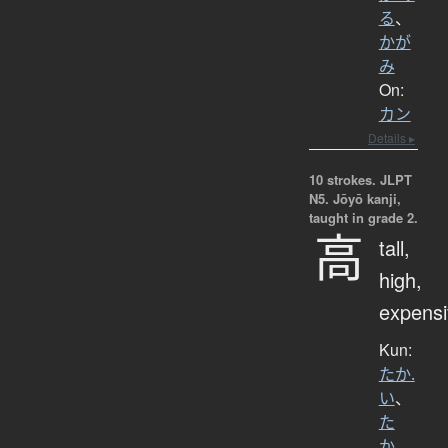
る
、
かが
み
On:
カン
Details ▸
10 strokes.
JLPT
N5. Jōyō kanji,
taught in grade 2.
高
tall,
high,
expensi
Kun:
たか.
い
、
た
か
、