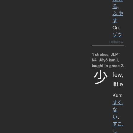
る
、
ふ.や
す
On:
ゾウ
Details ▸
4 strokes.
JLPT
N4. Jōyō kanji,
taught in grade 2.
少
few,
little
Kun:
すく.
な
い
、
すこ.
し