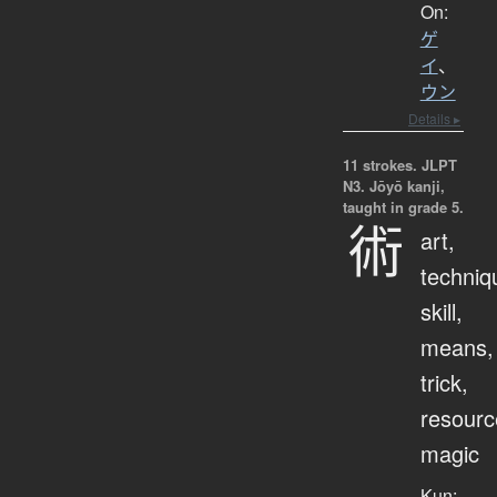
On:
ゲ
イ
、
ウン
Details ▸
11 strokes.
JLPT
N3. Jōyō kanji,
taught in grade 5.
術
art,
techniq
skill,
means,
trick,
resourc
magic
Kun: