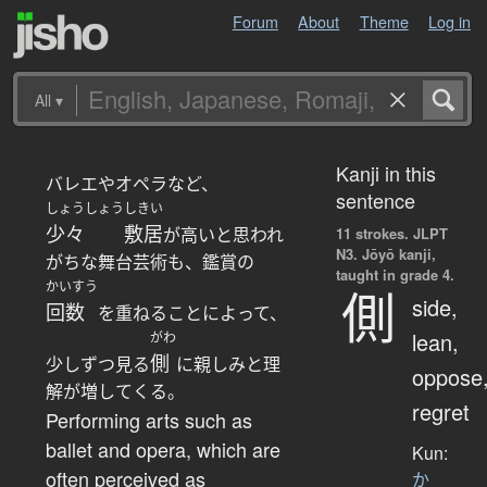
Forum
About
Theme
Log in
All
▾
Kanji in this
バレエやオペラなど、
sentence
しょうしょう
しきい
少々
敷居
が高いと思われ
11 strokes.
JLPT
N3. Jōyō kanji,
がちな舞台芸術も、鑑賞の
taught in grade 4.
かいすう
側
side,
回数
を重ねることによって、
lean,
がわ
側
少しずつ見る
に親しみと理
oppose
解が増してくる。
regret
Performing arts such as
ballet and opera, which are
Kun:
often perceived as
か