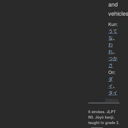
and
vehicle
Kun:
うて
な
、
わ
れ
、
つか
さ
On:
ダ
イ
、
タイ
Details ▸
6 strokes.
JLPT
N3. Jōyō kanji,
taught in grade 2.