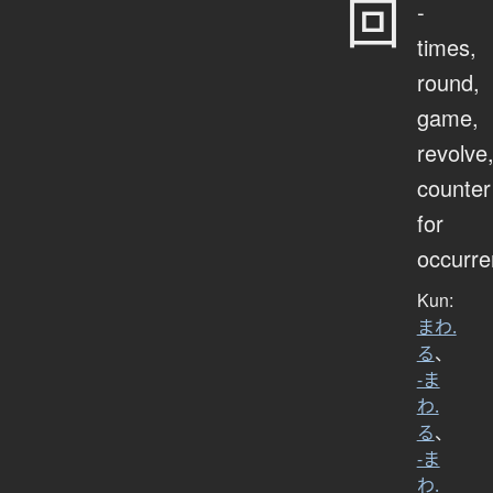
回
-
times,
round,
game,
revolve
counter
for
occurr
Kun:
まわ.
る
、
-ま
わ.
る
、
-ま
わ.