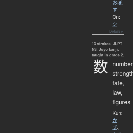
おぼ.
す
On:
シ
Details ▸
13 strokes.
JLPT
N3. Jōyō kanji,
taught in grade 2.
数
number
strengt
fate,
law,
figures
Kun:
か
ず
、