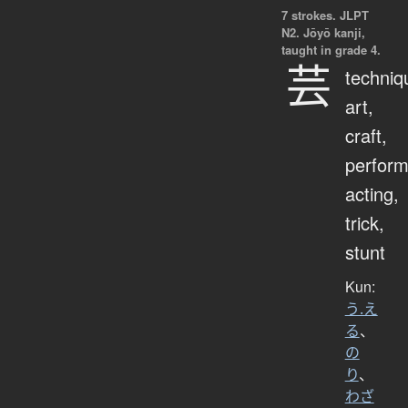
7 strokes.
JLPT
N2. Jōyō kanji,
taught in grade 4.
芸
techniq
art,
craft,
perfor
acting,
trick,
stunt
Kun:
う.え
る
、
の
り
、
わざ