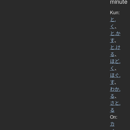
minute
Kun:
と.
く
、
と.か
す
、
と.け
る
、
ほど.
く
、
ほぐ.
す
、
わか.
る
、
さと.
る
On:
カ