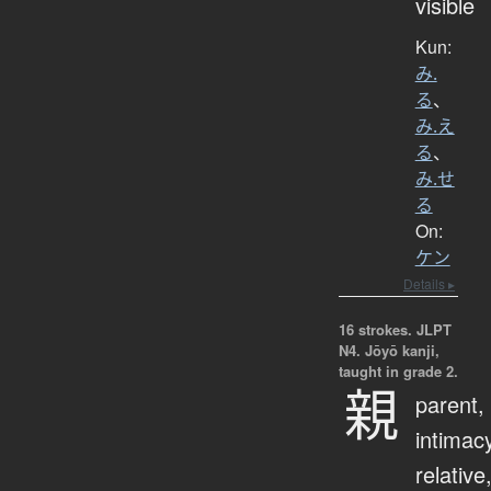
visible
Kun:
み.
る
、
み.え
る
、
み.せ
る
On:
ケン
Details ▸
16 strokes.
JLPT
N4. Jōyō kanji,
taught in grade 2.
親
parent,
intimac
relative