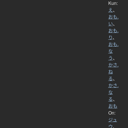
Kun:
え
、
おも.
い
、
おも.
り
、
おも.
な
う
、
かさ.
ね
る
、
かさ.
な
る
、
おも
On:
ジュ
ウ
、