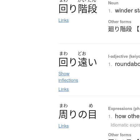
Noun
回
り
階段
winder st
1.
Links
Other forms
廻り階段 
まわ
どお
I-adjective (keiy
回
り
遠
い
roundabo
1.
Show
inflections
Links
まわ
め
Expressions (phr
周
り
の
目
how other
1.
Idiomatic expr
Links
Other forms