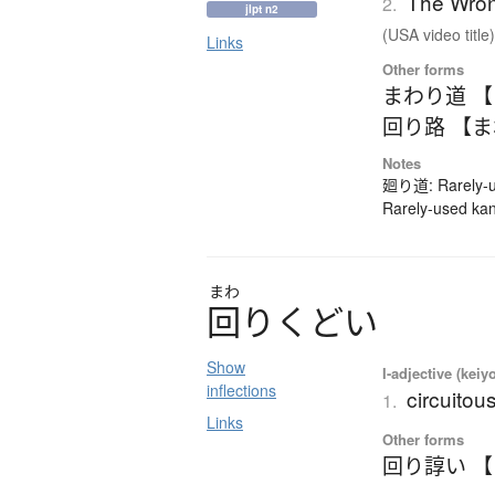
The Wro
2.
jlpt n2
(USA video title) 
Links
Other forms
まわり道 
回り路 【
Notes
廻り道: Rarely-us
Rarely-used kan
まわ
回
り
く
ど
い
Show
I-adjective (keiy
inflections
circuitou
1.
Links
Other forms
回り諄い 