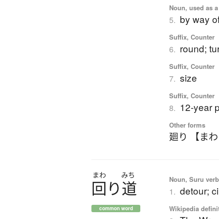
Noun, used as a
by way of
5.
Suffix, Counter
round; tu
6.
Suffix, Counter
size
7.
Suffix, Counter
12-year p
8.
Other forms
廻り 【ま
まわ
みち
Noun, Suru ver
回
り
道
detour; c
1.
Wikipedia defini
common word