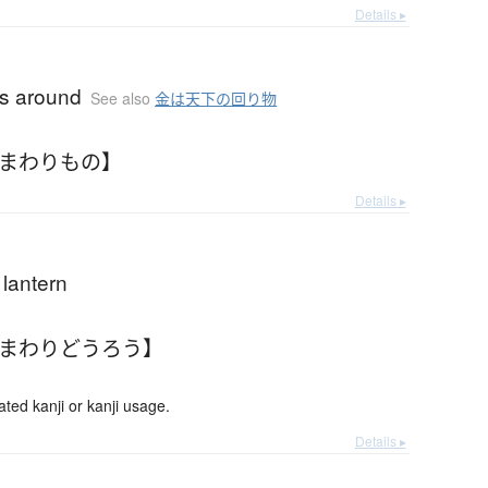
Details ▸
s around
See also
金は天下の回り物
【まわりもの】
Details ▸
 lantern
【まわりどうろう】
d kanji or kanji usage.
Details ▸