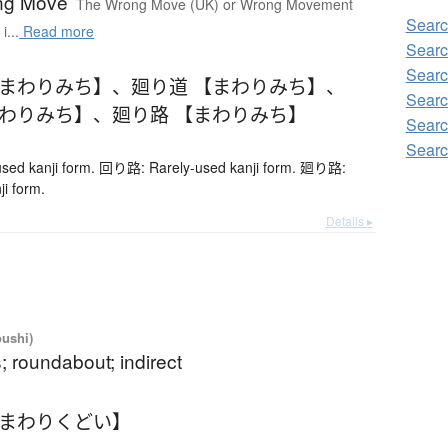
ng Move
The Wrong Move (UK) or Wrong Movement
Sear
i...
Read more
Sear
Sear
【まわりみち】
、
廻り道 【まわりみち】
、
Searc
まわりみち】
、
廻り路 【まわりみち】
Sear
Sear
ed kanji form. 回り路: Rarely-used kanji form. 廻り路:
ji form.
Details ▸
oushi)
s; roundabout; indirect
【まわりくどい】