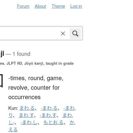
Forum
About
Theme
Log in
ji
— 1 found
es.
JLPT N3. Jōyō kanji, taught in grade
回
-times,
round,
game,
revolve,
counter for
occurrences
Kun:
まわ.る
、
-まわ.る
、
-まわ.
り
、
まわ.す
、
-まわ.す
、
まわ.
し-
、
-まわ.し
、
もとお.る
、
か.
える