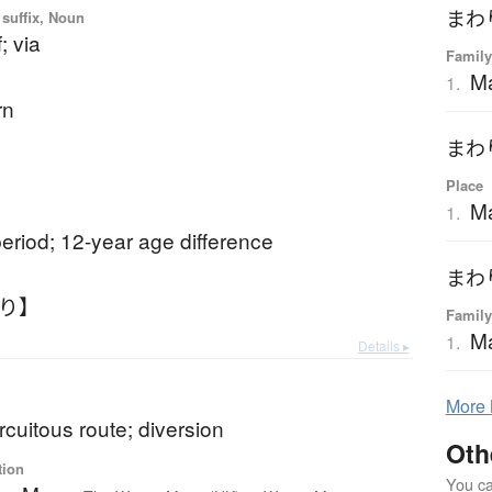
まわ
 suffix, Noun
; via
Family
M
1.
rn
まわ
Place
Ma
1.
eriod; 12-year age difference
まわ
わり】
Family
Ma
1.
Details ▸
b
More
ircuitous route; diversion
Oth
tion
You can