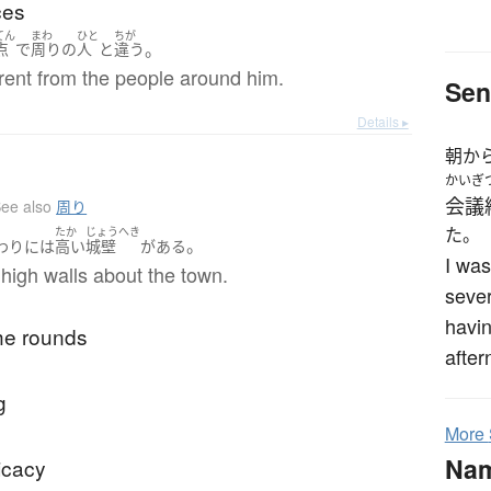
ces
てん
まわ
ひと
ちが
。
点
で
周り
の
人
と
違う
erent from the people around him.
Sen
Details ▸
朝か
かいぎ
会議
ee also
周り
た。
たか
じょうへき
。
わり
には
高い
城壁
が
ある
I was
high walls about the town.
sever
havin
he rounds
after
g
More
Na
ficacy