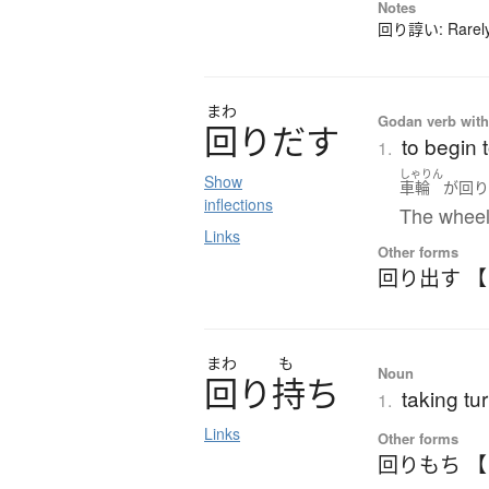
Notes
回り諄い: Rarely-
まわ
Godan verb with
回
り
だ
す
to begin 
1.
しゃりん
Show
車輪
が
回
inflections
The wheel
Links
Other forms
回り出す 
まわ
も
Noun
回
り
持
ち
taking tur
1.
Links
Other forms
回りもち 