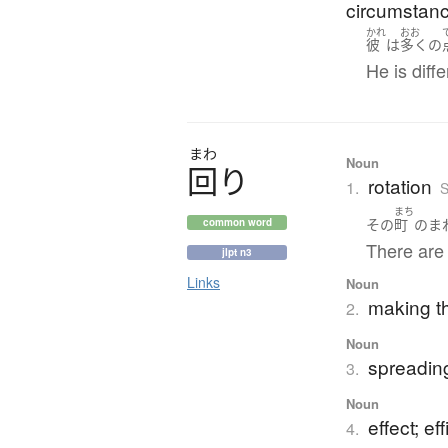
circumstan
かれ
おお
彼
は
多く
の
He is diff
まわ
Noun
回
り
rotation
1.
S
まち
その
町
の
ま
common word
There are 
jlpt n3
Links
Noun
making t
2.
Noun
spreadin
3.
Noun
effect; ef
4.