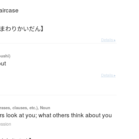
aircase
【まわりかいだん】
Details ▸
oushi)
ut
Details ▸
ases, clauses, etc.), Noun
s look at you; what others think about you
ession