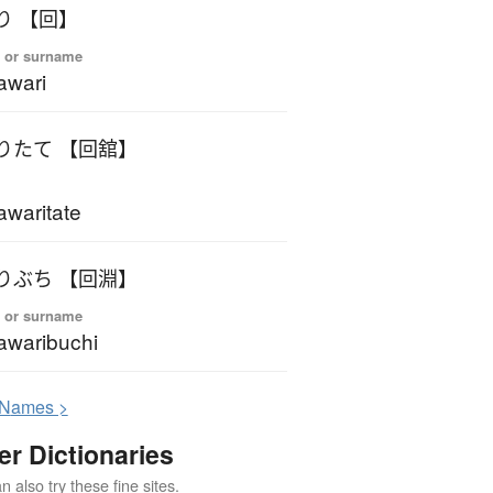
り 【回】
 or surname
awari
りたて 【回舘】
waritate
りぶち 【回淵】
 or surname
waribuchi
N
ames >
er Dictionaries
 also try these fine sites.