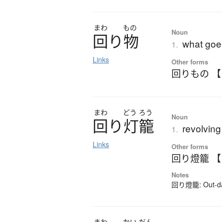
まわ
もの
Noun
回
り
物
what goe
1.
Links
Other forms
回りもの 
まわ
どう
ろう
Noun
回
り
灯籠
revolving
1.
Links
Other forms
回り燈籠 
Notes
回り燈籠: Out-date
まわ
かい
だん