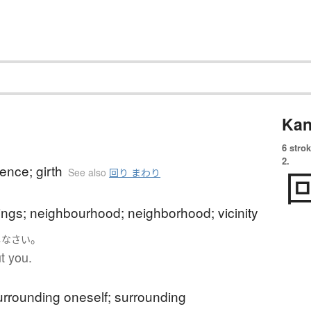
Kan
6 strok
2.
ence; girth
See also
回り まわり
ngs; neighbourhood; neighborhood; vicinity
。
し
なさい
t you.
urrounding oneself; surrounding