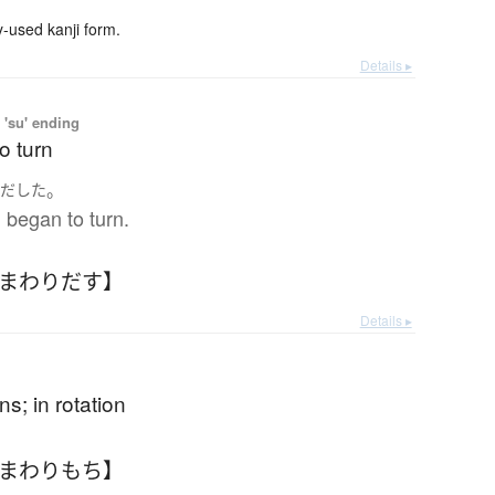
used kanji form.
Details ▸
 'su' ending
to turn
。
りだした
 began to turn.
【まわりだす】
Details ▸
ns; in rotation
【まわりもち】