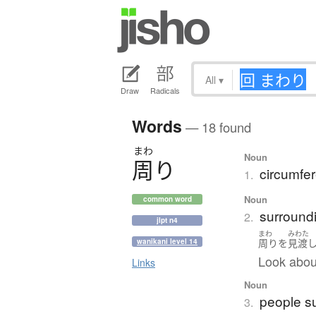
All
▾
Draw
Radicals
Words
— 18 found
まわ
Noun
周
り
circumfer
1.
Noun
common word
surroundi
2.
jlpt n4
まわ
みわた
周り
を
見渡
wanikani level 14
Look abou
Links
Noun
people s
3.