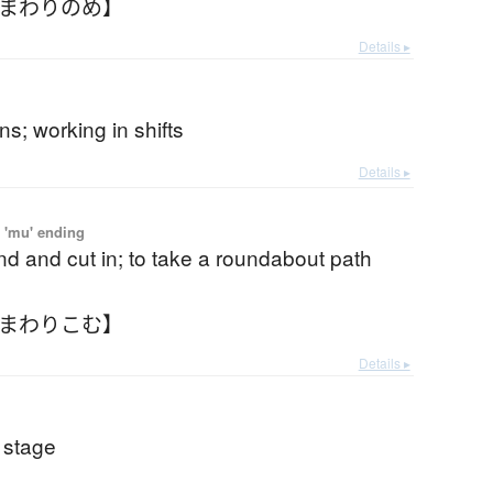
【まわりのめ】
Details ▸
ns; working in shifts
Details ▸
 'mu' ending
nd and cut in; to take a roundabout path
【まわりこむ】
Details ▸
 stage