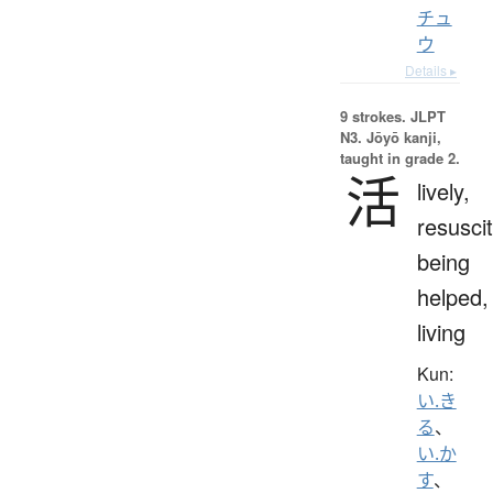
チュ
ウ
Details ▸
9 strokes.
JLPT
N3. Jōyō kanji,
taught in grade 2.
活
lively,
resuscit
being
helped,
living
Kun:
い.き
る
、
い.か
す
、