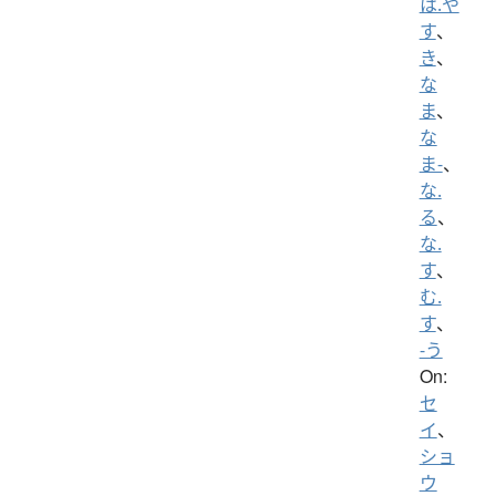
は.や
す
、
き
、
な
ま
、
な
ま-
、
な.
る
、
な.
す
、
む.
す
、
-う
On:
セ
イ
、
ショ
ウ