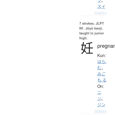
ツ
、
スイ
Details ▸
7 strokes.
JLPT
N1. Jōyō kanji,
taught in junior
high.
妊
pregna
Kun:
はら.
む
、
みご
も.る
On:
ニ
ン
、
ジン
Details ▸