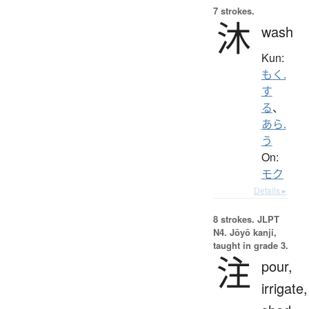
7 strokes.
沐
wash
Kun:
もく.
す
る
、
あら.
う
On:
モク
Details ▸
8 strokes.
JLPT
N4. Jōyō kanji,
taught in grade 3.
注
pour,
irrigate,