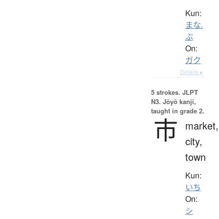
Kun:
まな.
ぶ
On:
ガク
Details ▸
5 strokes.
JLPT
N3. Jōyō kanji,
taught in grade 2.
市
market,
city,
town
Kun:
いち
On:
シ