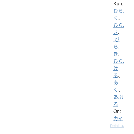
Kun:
ひら.
く
、
ひら.
き
、
-び
ら.
き
、
ひら.
け
る
、
あ.
く
、
あ.け
る
On:
カイ
Details ▸