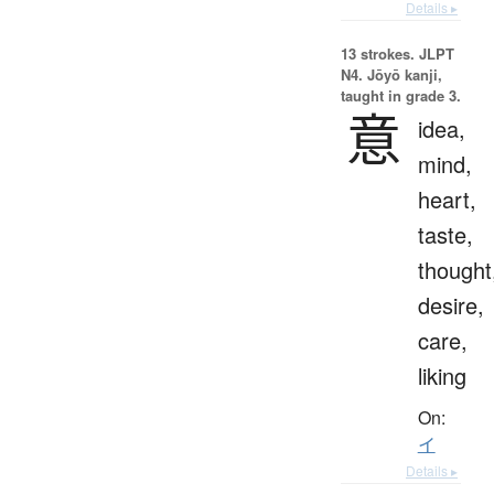
Details ▸
13 strokes.
JLPT
N4. Jōyō kanji,
taught in grade 3.
意
idea,
mind,
heart,
taste,
thought
desire,
care,
liking
On:
イ
Details ▸