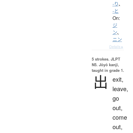
-り
、
-と
On:
ジ
ン
、
ニン
Details ▸
5 strokes.
JLPT
N5. Jōyō kanji,
taught in grade 1.
出
exit,
leave,
go
out,
come
out,