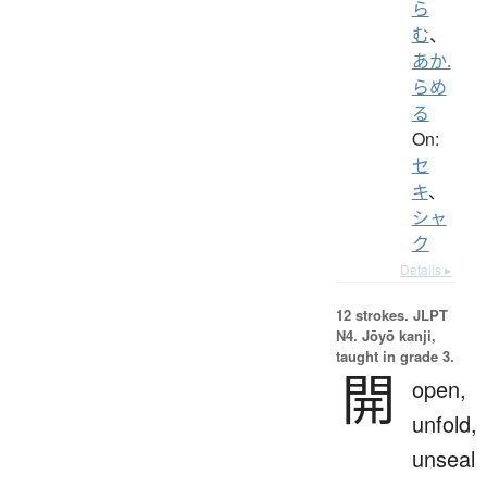
ら
む
、
あか.
らめ
る
On:
セ
キ
、
シャ
ク
Details ▸
12 strokes.
JLPT
N4. Jōyō kanji,
taught in grade 3.
開
open,
unfold,
unseal