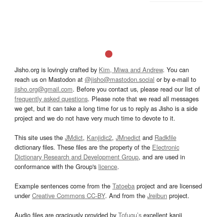
Jisho.org is lovingly crafted by
Kim, Miwa and Andrew
. You can
reach us on Mastodon at
@jisho@mastodon.social
or by e-mail to
jisho.org@gmail.com
. Before you contact us, please read our list of
frequently asked questions
. Please note that we read all messages
we get, but it can take a long time for us to reply as Jisho is a side
project and we do not have very much time to devote to it.
This site uses the
JMdict
,
Kanjidic2
,
JMnedict
and
Radkfile
dictionary files. These files are the property of the
Electronic
Dictionary Research and Development Group
, and are used in
conformance with the Group's
licence
.
Example sentences come from the
Tatoeba
project and are licensed
under
Creative Commons CC-BY
. And from the
Jreibun
project.
Audio files are graciously provided by
Tofugu’s
excellent kanji