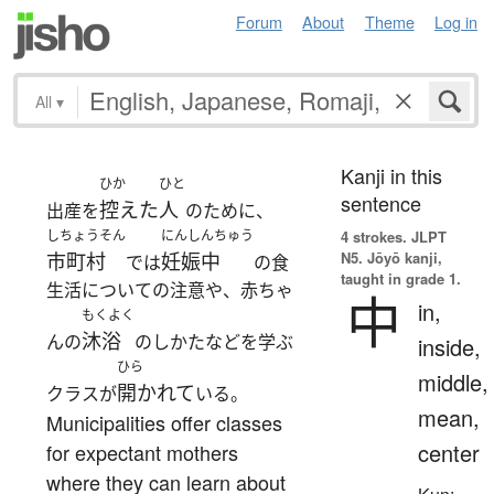
Forum
About
Theme
Log in
All
▾
Kanji in this
ひか
ひと
sentence
控えた
人
出産を
のために、
しちょうそん
にんしんちゅう
4 strokes.
JLPT
N5. Jōyō kanji,
市町村
妊娠中
では
の食
taught in grade 1.
生活についての注意や、赤ちゃ
中
in,
もくよく
沐浴
んの
のしかたなどを学ぶ
inside,
ひら
middle,
開かれて
クラスが
いる。
mean,
Municipalities offer classes
center
for expectant mothers
where they can learn about