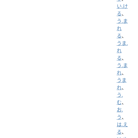
い.け
る
、
う.ま
れ
る
、
うま.
れ
る
、
う.ま
れ
、
うま
れ
、
う.
む
、
お.
う
、
は.え
る
、