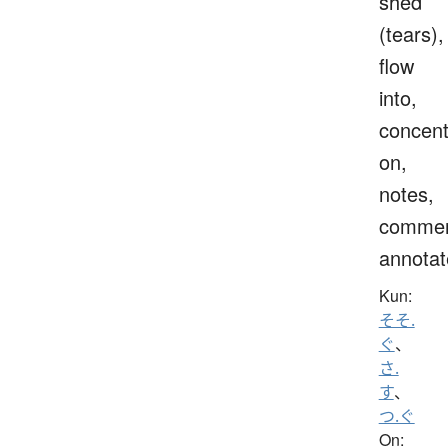
shed
(tears),
flow
into,
concent
on,
notes,
commen
annotat
Kun:
そそ.
ぐ
、
さ.
す
、
つ.ぐ
On: