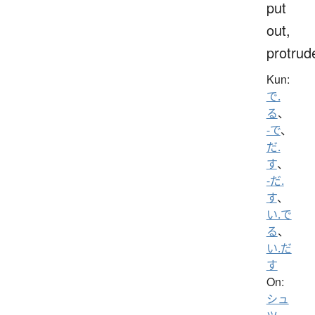
put
out,
protrud
Kun:
で.
る
、
-で
、
だ.
す
、
-だ.
す
、
い.で
る
、
い.だ
す
On:
シュ