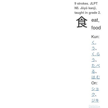
9 strokes.
JLPT
N5. Jōyō kanji,
taught in grade 2.
食
eat,
food
Kun:
く.
う
、
く.ら
う
、
た.べ
る
、
は.む
On:
ショ
ク
、
ジキ
Details ▸