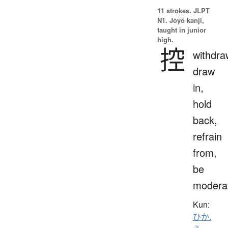
11 strokes.
JLPT
N1. Jōyō kanji,
taught in junior
high.
控
withdra
draw
in,
hold
back,
refrain
from,
be
modera
Kun:
ひか.