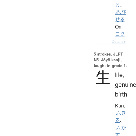
る
、
あ.び
せる
On:
ヨク
Details ▸
5 strokes.
JLPT
N5. Jōyō kanji,
taught in grade 1.
生
life,
genuine
birth
Kun:
い.き
る
、
い.か
す
、