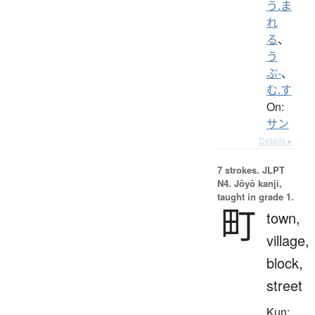
う.ま
れ
る
、
う
ぶ-
、
む.す
On:
サン
Details ▸
7 strokes.
JLPT
N4. Jōyō kanji,
taught in grade 1.
町
town,
village,
block,
street
Kun: