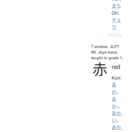
まち
On:
チョ
ウ
Details ▸
7 strokes.
JLPT
N4. Jōyō kanji,
taught in grade 1.
赤
red
Kun:
あ
か
、
あ
か-
、
あか.
い
、
あか.