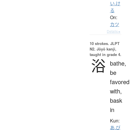
い.け
る
On:
カツ
Details ▸
10 strokes.
JLPT
N2. Jōyō kanji,
taught in grade 4.
浴
bathe,
be
favored
with,
bask
in
Kun:
あ.び