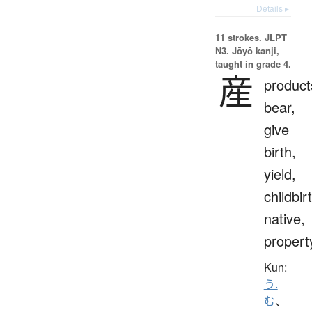
Details ▸
11 strokes.
JLPT
N3. Jōyō kanji,
taught in grade 4.
産
product
bear,
give
birth,
yield,
childbir
native,
propert
Kun:
う.
む
、