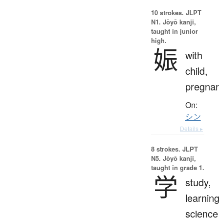
10 strokes.
JLPT
N1. Jōyō kanji,
taught in junior
high.
娠
with
child,
pregna
On:
シン
Details ▸
8 strokes.
JLPT
N5. Jōyō kanji,
taught in grade 1.
学
study,
learning
science