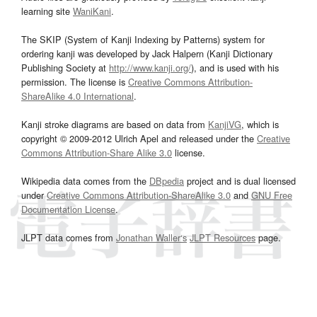
learning site
WaniKani
.
The SKIP (System of Kanji Indexing by Patterns) system for
ordering kanji was developed by Jack Halpern (Kanji Dictionary
Publishing Society at
http://www.kanji.org/
), and is used with his
permission. The license is
Creative Commons Attribution-
ShareAlike 4.0 International
.
Kanji stroke diagrams are based on data from
KanjiVG
, which is
copyright © 2009-2012 Ulrich Apel and released under the
Creative
Commons Attribution-Share Alike 3.0
license.
Wikipedia data comes from the
DBpedia
project and is dual licensed
under
Creative Commons Attribution-ShareAlike 3.0
and
GNU Free
Documentation License
.
JLPT data comes from
Jonathan Waller‘s
JLPT Resources
page.