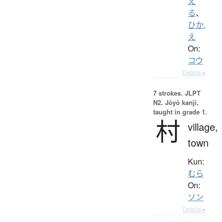
え
る
、
ひか.
え
On:
コウ
Details ▸
7 strokes.
JLPT
N2. Jōyō kanji,
taught in grade 1.
村
village,
town
Kun:
むら
On:
ソン
Details ▸