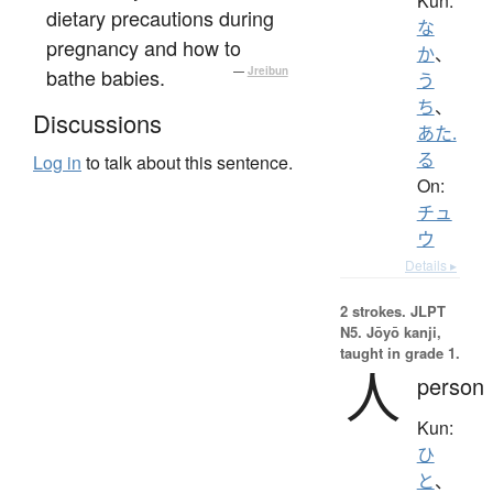
Kun:
dietary precautions during
な
pregnancy and how to
か
、
bathe babies.
—
Jreibun
う
ち
、
Discussions
あた.
る
Log in
to talk about this sentence.
On:
チュ
ウ
Details ▸
2 strokes.
JLPT
N5. Jōyō kanji,
taught in grade 1.
人
person
Kun:
ひ
と
、