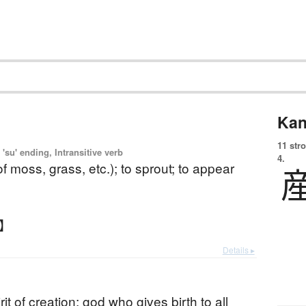
Kan
11 str
'su' ending, Intransitive verb
4.
of moss, grass, etc.); to sprout; to appear
す】
Details ▸
rit of creation; god who gives birth to all