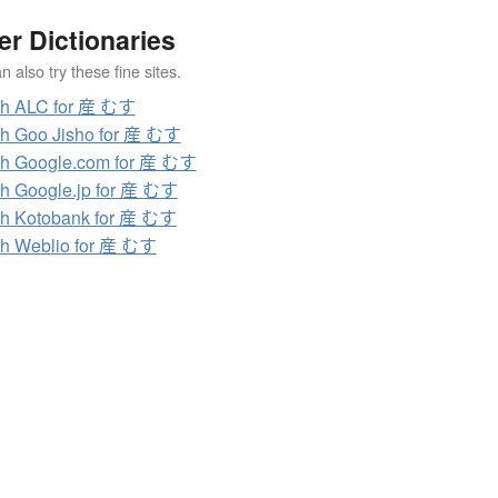
er Dictionaries
 also try these fine sites.
ch ALC for 産 むす
h Goo Jisho for 産 むす
h Google.com for 産 むす
h Google.jp for 産 むす
h Kotobank for 産 むす
h Weblio for 産 むす