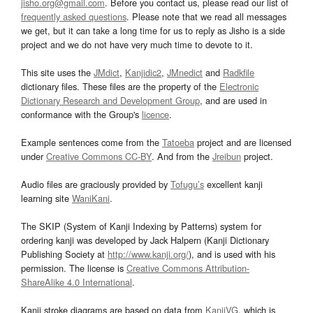
jisho.org@gmail.com
. Before you contact us, please read our list of
frequently asked questions
. Please note that we read all messages
we get, but it can take a long time for us to reply as Jisho is a side
project and we do not have very much time to devote to it.
This site uses the
JMdict
,
Kanjidic2
,
JMnedict
and
Radkfile
dictionary files. These files are the property of the
Electronic
Dictionary Research and Development Group
, and are used in
conformance with the Group's
licence
.
Example sentences come from the
Tatoeba
project and are licensed
under
Creative Commons CC-BY
. And from the
Jreibun
project.
Audio files are graciously provided by
Tofugu’s
excellent kanji
learning site
WaniKani
.
The SKIP (System of Kanji Indexing by Patterns) system for
ordering kanji was developed by Jack Halpern (Kanji Dictionary
Publishing Society at
http://www.kanji.org/
), and is used with his
permission. The license is
Creative Commons Attribution-
ShareAlike 4.0 International
.
Kanji stroke diagrams are based on data from
KanjiVG
, which is