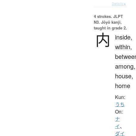
Details ▸
4 strokes.
JLPT
N3. Jōyō kanji,
taught in grade 2.
内
inside,
within,
betwee
among,
house,
home
Kun:
うち
On:
ナ
イ
、
ダイ