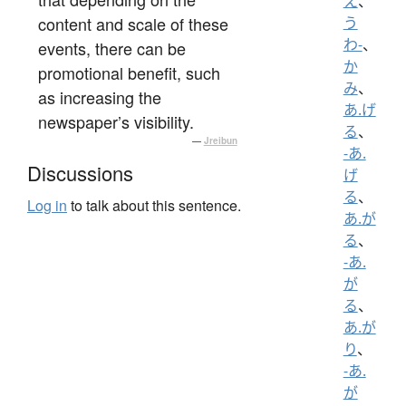
え
、
content and scale of these
う
わ-
、
events, there can be
か
promotional benefit, such
み
、
as increasing the
あ.げ
newspaper’s visibility.
る
、
—
Jreibun
-あ.
Discussions
げ
る
、
Log in
to talk about this sentence.
あ.が
る
、
-あ.
が
る
、
あ.が
り
、
-あ.
が