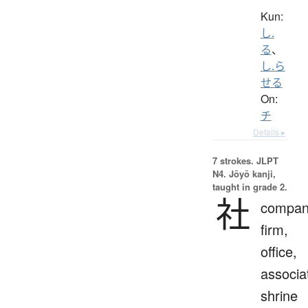
Kun:
し.
る
、
し.ら
せる
On:
チ
Details ▸
7 strokes.
JLPT
N4. Jōyō kanji,
taught in grade 2.
社
compan
firm,
office,
associa
shrine