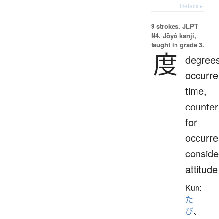
Details ▸
9 strokes.
JLPT
N4. Jōyō kanji,
taught in grade 3.
度
degrees
occurre
time,
counter
for
occurre
conside
attitude
Kun:
た
び
、