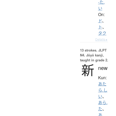
-た.
い
On:
ド
、
ト
、
タク
Details ▸
13 strokes.
JLPT
N4. Jōyō kanji,
taught in grade 2.
新
new
Kun:
あた
ら.し
い
、
あら.
た
、
あ