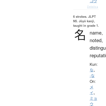
コウ
Details ▸
6 strokes.
JLPT
N5. Jōyō kanji,
taught in grade 1.
名
name,
noted,
distingu
reputat
Kun:
な
、
-な
On:
メ
イ
、
ミョ
ウ