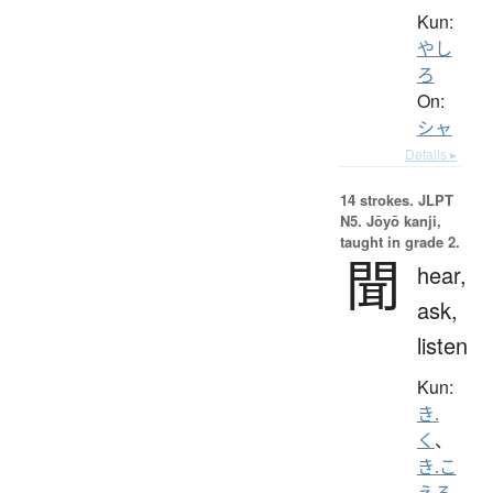
Kun:
やし
ろ
On:
シャ
Details ▸
14 strokes.
JLPT
N5. Jōyō kanji,
taught in grade 2.
聞
hear,
ask,
listen
Kun:
き.
く
、
き.こ
える