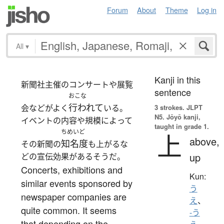
Forum
About
Theme
Log in
All
▾
Kanji in this
新聞社主催のコンサートや展覧
sentence
おこな
行われて
会などがよく
いる。
3 strokes.
JLPT
N5. Jōyō kanji,
イベントの内容や規模によって
taught in grade 1.
ちめいど
上
above,
知名度
その新聞の
も上がるな
up
どの宣伝効果があるそうだ。
Concerts, exhibitions and
Kun:
similar events sponsored by
う
newspaper companies are
え
、
quite common. It seems
-う
that depending on the