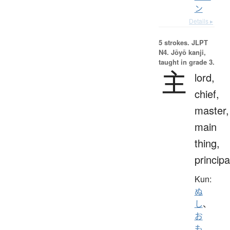
ン
Details ▸
5 strokes.
JLPT
N4. Jōyō kanji,
taught in grade 3.
主
lord,
chief,
master,
main
thing,
principa
Kun:
ぬ
し
、
お
も
、