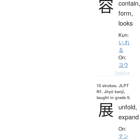
容
contain
form,
looks
Kun:
い.れ
る
On:
ヨウ
Details ▸
10 strokes.
JLPT
N1. Jōyō kanji,
taught in grade 6.
展
unfold,
expand
On:
テン