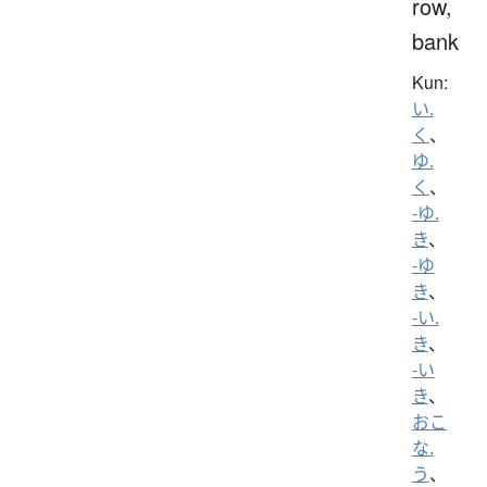
row,
bank
Kun:
い.
く
、
ゆ.
く
、
-ゆ.
き
、
-ゆ
き
、
-い.
き
、
-い
き
、
おこ
な.
う
、