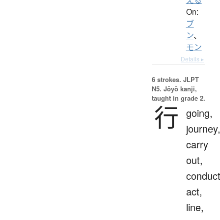
On:
ブ
ン
、
モン
Details ▸
6 strokes.
JLPT
N5. Jōyō kanji,
taught in grade 2.
行
going,
journey
carry
out,
conduct
act,
line,