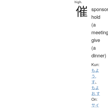
high.
催
sponsor
hold
(a
meeting
give
(a
dinner)
Kun:
もよ
う.
す
、
もよ
お.す
On:
サイ