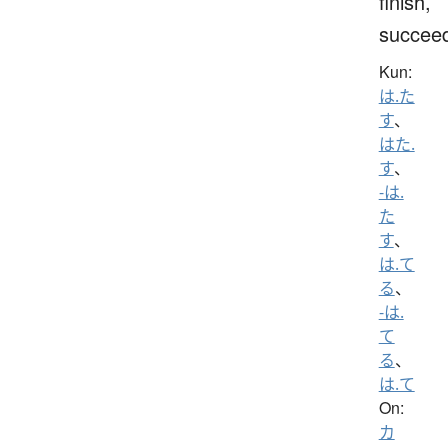
finish,
succee
Kun:
は.た
す
、
はた.
す
、
-は.
た
す
、
は.て
る
、
-は.
て
る
、
は.て
On:
カ