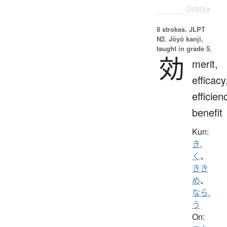
Details ▸
8 strokes.
JLPT
N2. Jōyō kanji,
taught in grade 5.
効
merit,
efficacy
efficien
benefit
Kun:
き.
く
、
きき
め
、
なら.
う
On: