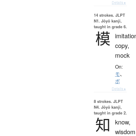
Details ▸
14 strokes.
JLPT
N1. Jōyō kanji,
taught in grade 6.
模
imitatio
copy,
mock
On:
モ
、
ボ
Details ▸
8 strokes.
JLPT
N4. Jōyō kanji,
taught in grade 2.
知
know,
wisdom