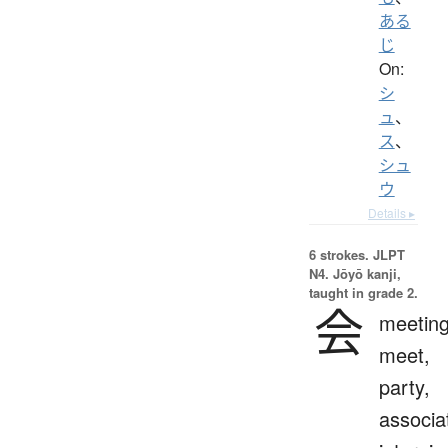
ある
じ
On:
シ
ュ
、
ス
、
シュ
ウ
Details ▸
6 strokes.
JLPT
N4. Jōyō kanji,
taught in grade 2.
会
meeting
meet,
party,
associa