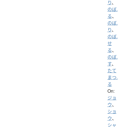
り
、
のぼ.
る
、
のぼ.
り
、
のぼ.
せ
る
、
のぼ.
す
、
たて
まつ.
る
On:
ジョ
ウ
、
ショ
ウ
、
シャ