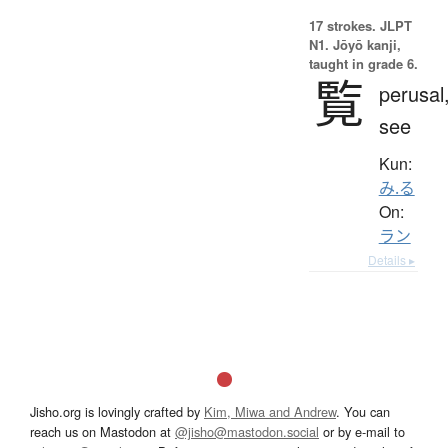
17 strokes.
JLPT
N1. Jōyō kanji,
taught in grade 6.
覧
perusal
see
Kun:
み.る
On:
ラン
Details ▸
Jisho.org is lovingly crafted by
Kim, Miwa and Andrew
. You can
reach us on Mastodon at
@jisho@mastodon.social
or by e-mail to