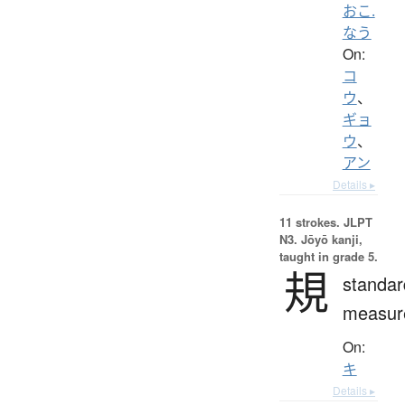
おこ.
なう
On:
コ
ウ
、
ギョ
ウ
、
アン
Details ▸
11 strokes.
JLPT
N3. Jōyō kanji,
taught in grade 5.
規
standar
measur
On:
キ
Details ▸