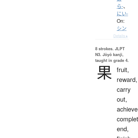
ら-
、
にい-
On:
シン
Details ▸
8 strokes.
JLPT
N3. Jōyō kanji,
taught in grade 4.
果
fruit,
reward,
carry
out,
achieve
complet
end,