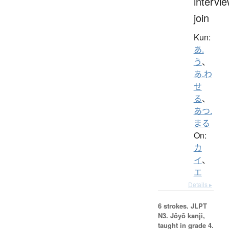
intervie
join
Kun:
あ.
う
、
あ.わ
せ
る
、
あつ.
まる
On:
カ
イ
、
エ
Details ▸
6 strokes.
JLPT
N3. Jōyō kanji,
taught in grade 4.