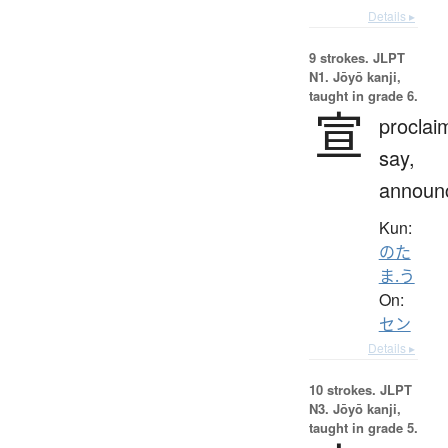
Details ▸
9 strokes.
JLPT
N1. Jōyō kanji,
taught in grade 6.
宣
proclai
say,
announ
Kun:
のた
ま.う
On:
セン
Details ▸
10 strokes.
JLPT
N3. Jōyō kanji,
taught in grade 5.