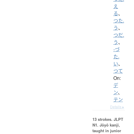
え
る
、
つた.
う
、
つだ.
う
、
-づ
た.
い
、
つて
On:
デ
ン
、
テン
Details ▸
13 strokes.
JLPT
N1. Jōyō kanji,
taught in junior