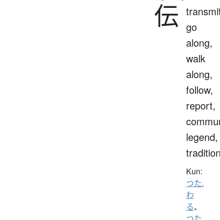
伝
transmi
go
along,
walk
along,
follow,
report,
commun
legend,
traditio
Kun:
つた.
わ
る
、
つた.