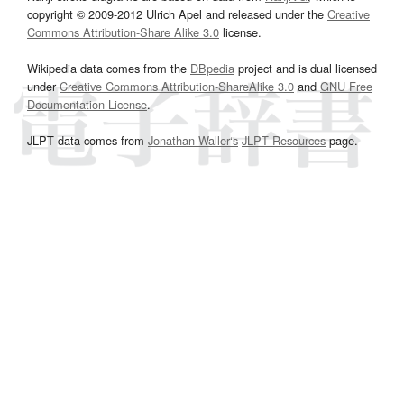
copyright © 2009-2012 Ulrich Apel and released under the
Creative
Commons Attribution-Share Alike 3.0
license.
Wikipedia data comes from the
DBpedia
project and is dual licensed
under
Creative Commons Attribution-ShareAlike 3.0
and
GNU Free
Documentation License
.
JLPT data comes from
Jonathan Waller‘s
JLPT Resources
page.