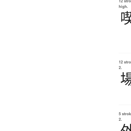
12 str
high.
12 str
2.
5 strok
2.