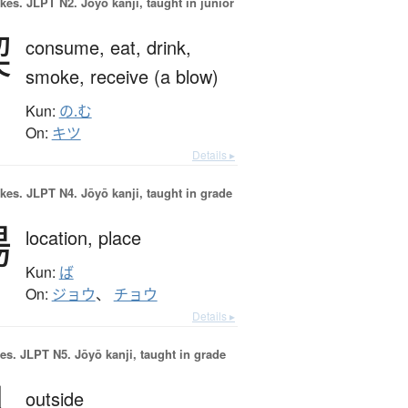
okes.
JLPT N2. Jōyō kanji, taught in junior
喫
consume,
eat,
drink,
smoke,
receive (a blow)
Kun:
の.む
On:
キツ
Details ▸
okes.
JLPT N4. Jōyō kanji, taught in grade
場
location,
place
Kun:
ば
On:
ジョウ
、
チョウ
Details ▸
es.
JLPT N5. Jōyō kanji, taught in grade
外
outside