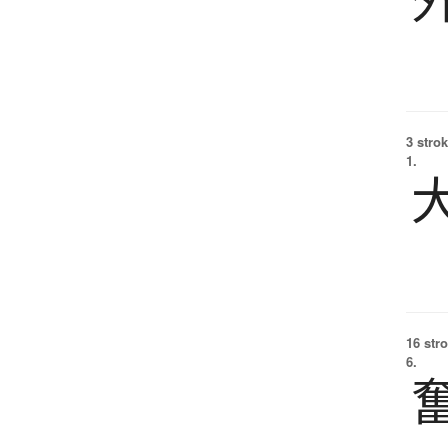
3 strok
1.
16 str
6.