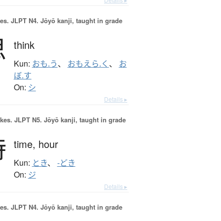
es.
JLPT N4. Jōyō kanji, taught in grade
思
think
Kun:
おも.う
、
おもえら.く
、
お
ぼ.す
On:
シ
Details ▸
okes.
JLPT N5. Jōyō kanji, taught in grade
時
time,
hour
Kun:
とき
、
-どき
On:
ジ
Details ▸
es.
JLPT N4. Jōyō kanji, taught in grade