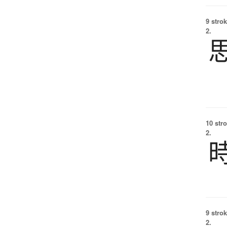
9 strok
2.
10 str
2.
9 strok
2.