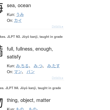
海
sea,
ocean
Kun:
うみ
On:
カイ
Details ▸
okes.
JLPT N3. Jōyō kanji, taught in grade
満
full,
fullness,
enough,
satisfy
Kun:
み.ちる
、
み.つ
、
み.たす
On:
マン
、
バン
Details ▸
es.
JLPT N4. Jōyō kanji, taught in grade
物
thing,
object,
matter
Kun:
もの
、
もの-