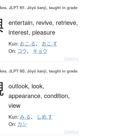
okes.
JLPT N1. Jōyō kanji, taught in grade
興
entertain,
revive,
retrieve,
interest,
pleasure
Kun:
おこ.る
、
おこ.す
On:
コウ
、
キョウ
Details ▸
okes.
JLPT N3. Jōyō kanji, taught in grade
観
outlook,
look,
appearance,
condition,
view
Kun:
み.る
、
しめ.す
On:
カン
Details ▸