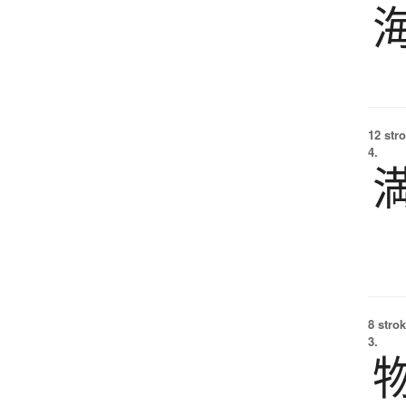
12 str
4.
8 strok
3.