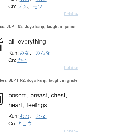
On:
ブツ
、
モツ
Details ▸
es.
JLPT N3. Jōyō kanji, taught in junior
皆
all,
everything
Kun:
みな
、
みんな
On:
カイ
Details ▸
okes.
JLPT N2. Jōyō kanji, taught in grade
胸
bosom,
breast,
chest,
heart,
feelings
Kun:
むね
、
むな-
On:
キョウ
Details ▸