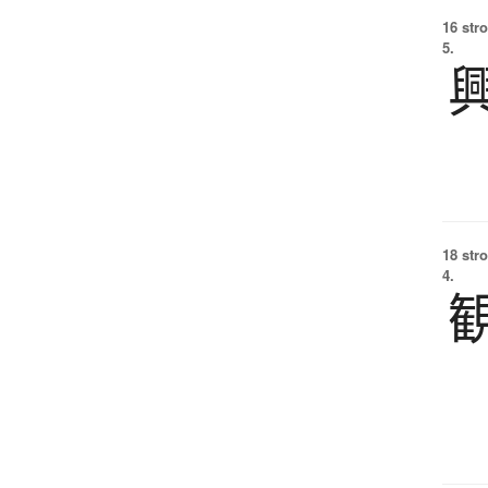
16 str
5.
18 str
4.