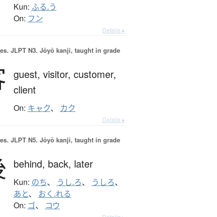
Kun:
ふる.う
On:
フン
Details ▸
es.
JLPT N3. Jōyō kanji, taught in grade
客
guest,
visitor,
customer,
client
On:
キャク
、
カク
Details ▸
es.
JLPT N5. Jōyō kanji, taught in grade
後
behind,
back,
later
Kun:
のち
、
うし.ろ
、
うしろ
、
あと
、
おく.れる
On:
ゴ
、
コウ
Details ▸