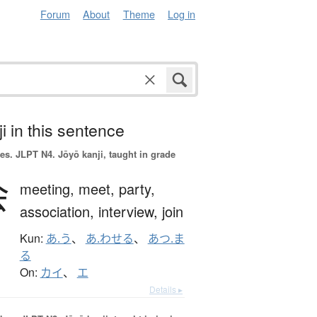
Forum
About
Theme
Log in
i in this sentence
es.
JLPT N4. Jōyō kanji, taught in grade
会
meeting,
meet,
party,
association,
interview,
join
Kun:
あ.う
、
あ.わせる
、
あつ.ま
る
On:
カイ
、
エ
Details ▸