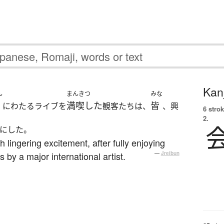
Kanj
ん
まんきつ
みな
満喫した
皆
にわたるライブを
観客たちは、
、興
6 strok
2.
にした。
 lingering excitement, after fully enjoying
 by a major international artist.
—
Jreibun