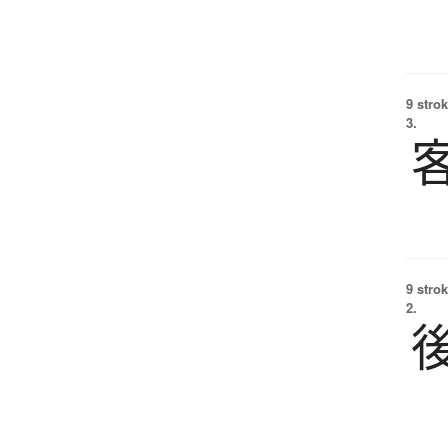
9 strok
3.
9 strok
2.