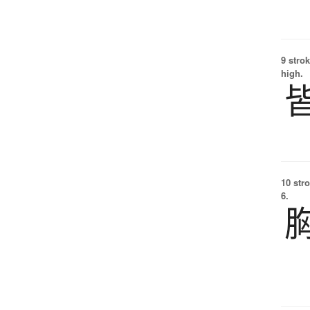
9 strok
high.
10 str
6.