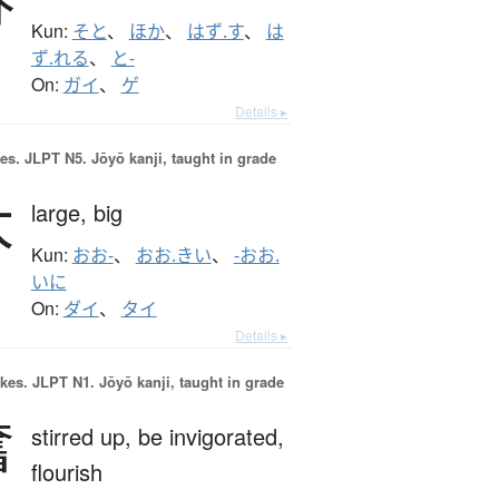
Kun:
そと
、
ほか
、
はず.す
、
は
ず.れる
、
と-
On:
ガイ
、
ゲ
Details ▸
es.
JLPT N5. Jōyō kanji, taught in grade
大
large,
big
Kun:
おお-
、
おお.きい
、
-おお.
いに
On:
ダイ
、
タイ
Details ▸
okes.
JLPT N1. Jōyō kanji, taught in grade
奮
stirred up,
be invigorated,
flourish