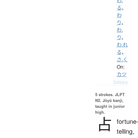
わ.
る
、
わ
り
、
わ.
り
、
わ.れ
る
、
さ.く
On:
カツ
Details ▸
5 strokes.
JLPT
N2. Jōyō kanji,
taught in junior
high.
占
fortune
telling,