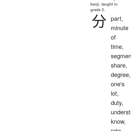
kanji, taught in
grade 2.
分
part,
minute
of
time,
segmen
share,
degree,
one's
lot,
duty,
underst
know,
rate,