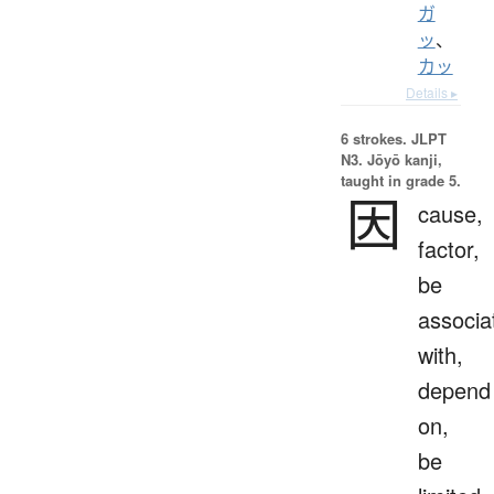
ガ
ッ
、
カッ
Details ▸
6 strokes.
JLPT
N3. Jōyō kanji,
taught in grade 5.
因
cause,
factor,
be
associa
with,
depend
on,
be