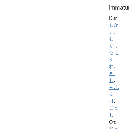
immatu
Kun:
わか.
い
、
わ
か-
、
も.し
く
わ
、
も.
し
、
も.し
く
は
、
ごと.
し
On:
ジャ