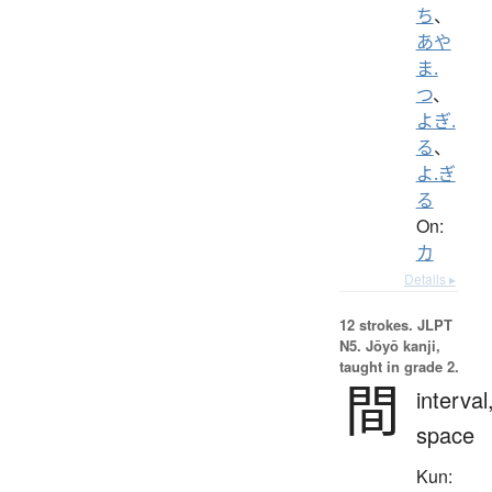
ち
、
あや
ま.
つ
、
よぎ.
る
、
よ.ぎ
る
On:
カ
Details ▸
12 strokes.
JLPT
N5. Jōyō kanji,
taught in grade 2.
間
interval
space
Kun: