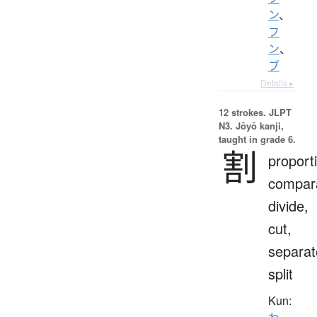
ン
、
フ
ン
、
ブ
Details ▸
12 strokes.
JLPT
N3. Jōyō kanji,
taught in grade 6.
割
proport
compara
divide,
cut,
separat
split
Kun: