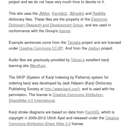
project and we do not have very much time to devote to it.
This site uses the
JMdict
,
Kanjidic2
,
JMnedict
and
Radkfile
dictionary files. These files are the property of the
Electronic
Dictionary Research and Development Group
, and are used in
conformance with the Group's
licence
.
Example sentences come from the
Tatoeba
project and are licensed
under
Creative Commons CC-BY
. And from the
Jreibun
project.
Audio files are graciously provided by
Tofugu’s
excellent kanji
learning site
WaniKani
.
The SKIP (System of Kanji Indexing by Patterns) system for
ordering kanji was developed by Jack Halpern (Kanji Dictionary
Publishing Society at
http://www.kanji.org/
), and is used with his
permission. The license is
Creative Commons Attribution-
ShareAlike 4.0 International
.
Kanji stroke diagrams are based on data from
KanjiVG
, which is
copyright © 2009-2012 Ulrich Apel and released under the
Creative
Commons Attribution-Share Alike 3.0
license.