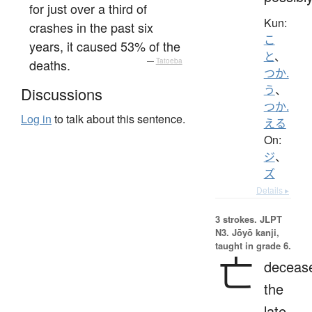
for just over a third of
Kun:
crashes in the past six
こ
years, it caused 53% of the
と
、
deaths.
—
Tatoeba
つか.
う
、
Discussions
つか.
Log in
to talk about this sentence.
える
On:
ジ
、
ズ
Details ▸
3 strokes.
JLPT
N3. Jōyō kanji,
taught in grade 6.
亡
deceas
the
late,