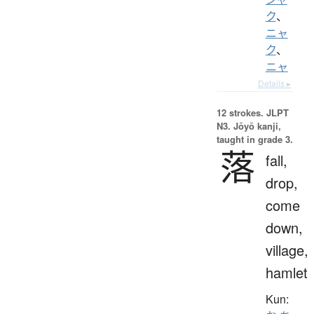
ク
、
ニャ
ク
、
ニャ
Details ▸
12 strokes.
JLPT
N3. Jōyō kanji,
taught in grade 3.
落
fall,
drop,
come
down,
village,
hamlet
Kun: