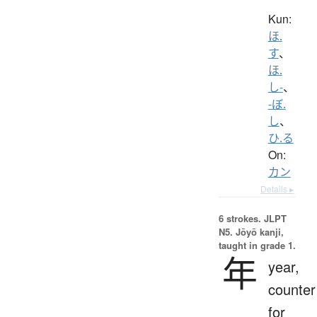
Kun:
ほ.
す
、
ほ.
し-
、
-ぼ.
し
、
ひ.る
On:
カン
Details ▸
6 strokes.
JLPT
N5. Jōyō kanji,
taught in grade 1.
年
year,
counter
for