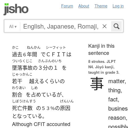
Forum
About
Theme
Log in
All
▾
Kanji in this
かこ
ねんかん
シーフィット
sentence
過去
年間
で
ＣＦＩＴ
は
６
ついらくじこ
さんぶんのいち
8 strokes.
JLPT
N4. Jōyō kanji,
墜落事故
の
３分の１
を
taught in grade 3.
じゃっかん
こ
事
matter,
若干
越える
くらい
の
わりあい
しめ
thing,
割合
を
占めている
が
、
fact,
しぼう
けんすう
げんいん
busines
死亡
件数
の
の
原因
５３％
となっている
。
reason,
Although CFIT accounted
possibl