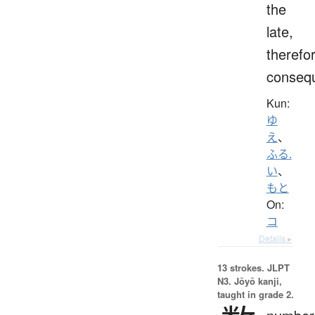
the
late,
therefo
consequ
Kun:
ゆ
え
、
ふる.
い
、
もと
On:
コ
Details ▸
13 strokes.
JLPT
N3. Jōyō kanji,
taught in grade 2.