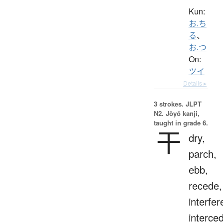
Kun:
お.ち
る
、
お.つ
On:
ツイ
Details ▸
3 strokes.
JLPT
N2. Jōyō kanji,
taught in grade 6.
干
dry,
parch,
ebb,
recede,
interfer
interce