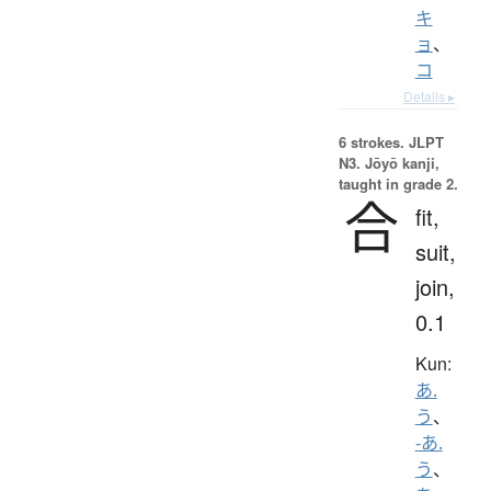
キ
ョ
、
コ
Details ▸
6 strokes.
JLPT
N3. Jōyō kanji,
taught in grade 2.
合
fit,
suit,
join,
0.1
Kun:
あ.
う
、
-あ.
う
、