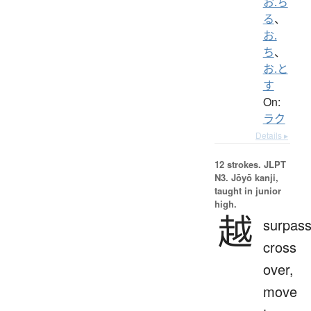
お.ち
る
、
お.
ち
、
お.と
す
On:
ラク
Details ▸
12 strokes.
JLPT
N3. Jōyō kanji,
taught in junior
high.
越
surpass
cross
over,
move