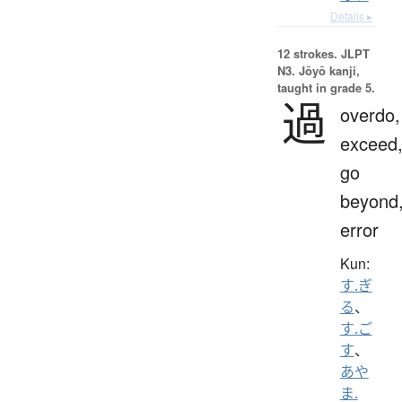
Details ▸
12 strokes.
JLPT
N3. Jōyō kanji,
taught in grade 5.
過
overdo,
exceed
go
beyond
error
Kun:
す.ぎ
る
、
す.ご
す
、
あや
ま.