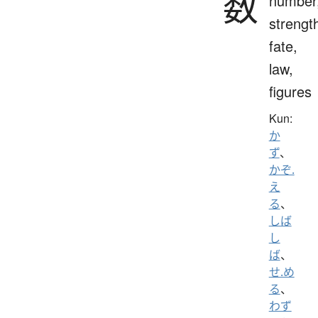
数
number
strengt
fate,
law,
figures
Kun:
か
ず
、
かぞ.
え
る
、
しば
し
ば
、
せ.め
る
、
わず