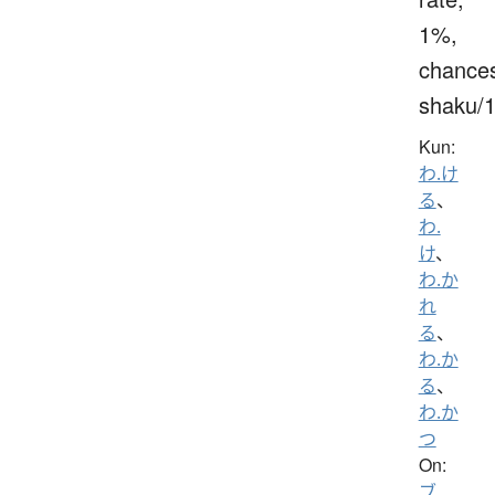
1%,
chance
shaku/
Kun:
わ.け
る
、
わ.
け
、
わ.か
れ
る
、
わ.か
る
、
わ.か
つ
On:
ブ