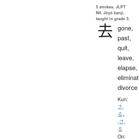
5 strokes.
JLPT
N4. Jōyō kanji,
taught in grade 3.
去
gone,
past,
quit,
leave,
elapse,
eliminat
divorce
Kun:
さ.
る
、
-さ.
る
On: