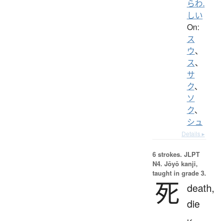
らわ.
しい
On:
ス
ウ
、
ス
、
サ
ク
、
ソ
ク
、
シュ
Details ▸
6 strokes.
JLPT
N4. Jōyō kanji,
taught in grade 3.
死
death,
die