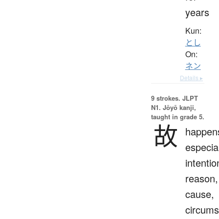
years
Kun:
とし
On:
ネン
Details ▸
9 strokes.
JLPT
N1. Jōyō kanji,
taught in grade 5.
故
happen
especial
intentio
reason,
cause,
circums