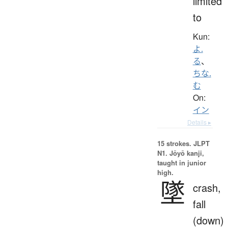
limited
to
Kun:
よ.
る
、
ちな.
む
On:
イン
Details ▸
15 strokes.
JLPT
N1. Jōyō kanji,
taught in junior
high.
墜
crash,
fall
(down)