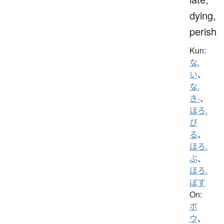
dying,
perish
Kun:
な.
い
、
な.
き-
、
ほろ.
び
る
、
ほろ.
ぶ
、
ほろ.
ぼす
On:
ボ
ウ
、