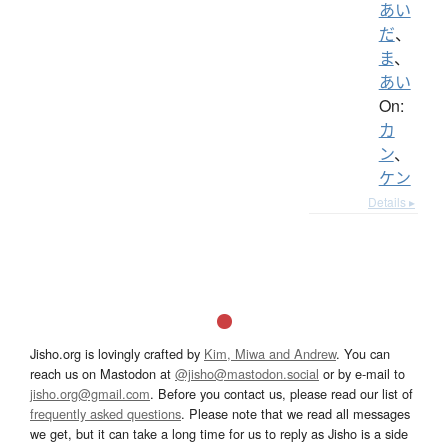
あい
だ
、
ま
、
あい
On:
カ
ン
、
ケン
Details ▸
Jisho.org is lovingly crafted by
Kim, Miwa and Andrew
. You can
reach us on Mastodon at
@jisho@mastodon.social
or by e-mail to
jisho.org@gmail.com
. Before you contact us, please read our list of
frequently asked questions
. Please note that we read all messages
we get, but it can take a long time for us to reply as Jisho is a side