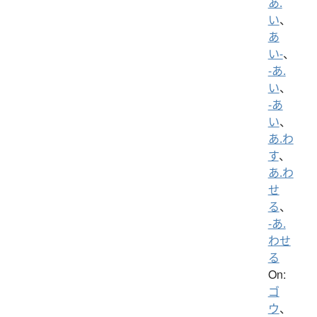
あ.
い
、
あ
い-
、
-あ.
い
、
-あ
い
、
あ.わ
す
、
あ.わ
せ
る
、
-あ.
わせ
る
On:
ゴ
ウ
、