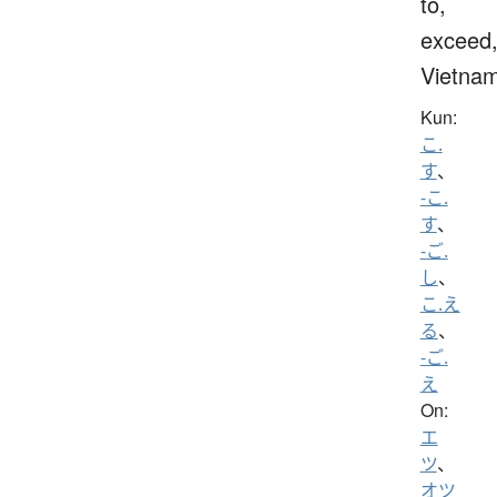
to,
exceed
Vietna
Kun:
こ.
す
、
-こ.
す
、
-ご.
し
、
こ.え
る
、
-ご.
え
On:
エ
ツ
、
オツ