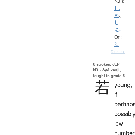
Kun:
し.
ぬ
、
し.
に-
On:
シ
Details ▸
8 strokes.
JLPT
N3. Jōyō kanji,
taught in grade 6.
若
young,
if,
perhaps
possibly
low
number