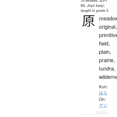
10 strokes.
JLPT
N3. Jōyō kanji,
taught in grade 2.
原
meadow
original,
primitiv
field,
plain,
prairie,
tundra,
wildern
Kun:
はら
On:
ゲン
Details ▸