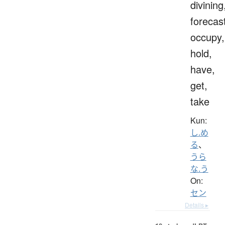
divining
forecas
occupy,
hold,
have,
get,
take
Kun:
し.め
る
、
うら
な.う
On:
セン
Details ▸