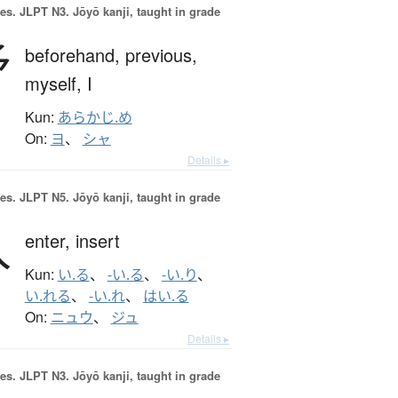
es.
JLPT N3. Jōyō kanji, taught in grade
予
beforehand,
previous,
myself,
I
Kun:
あらかじ.め
On:
ヨ
、
シャ
Details ▸
es.
JLPT N5. Jōyō kanji, taught in grade
入
enter,
insert
Kun:
い.る
、
-い.る
、
-い.り
、
い.れる
、
-い.れ
、
はい.る
On:
ニュウ
、
ジュ
Details ▸
es.
JLPT N3. Jōyō kanji, taught in grade