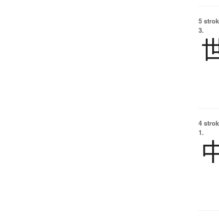
5 strok
3.
4 strok
1.