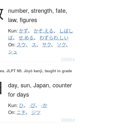
数
number,
strength,
fate,
law,
figures
Kun:
かず
、
かぞ.える
、
しばし
ば
、
せ.める
、
わずらわ.しい
On:
スウ
、
ス
、
サク
、
ソク
、
シュ
Details ▸
es.
JLPT N5. Jōyō kanji, taught in grade
日
day,
sun,
Japan,
counter
for days
Kun:
ひ
、
-び
、
-か
On:
ニチ
、
ジツ
Details ▸