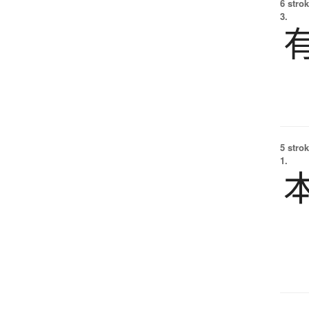
6 strok
3.
5 strok
1.