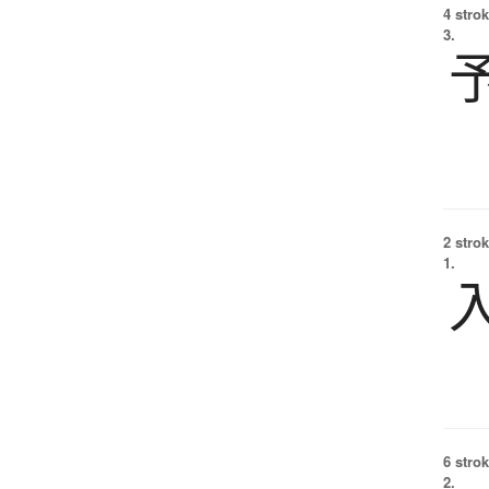
4 strok
3.
2 strok
1.
6 strok
2.