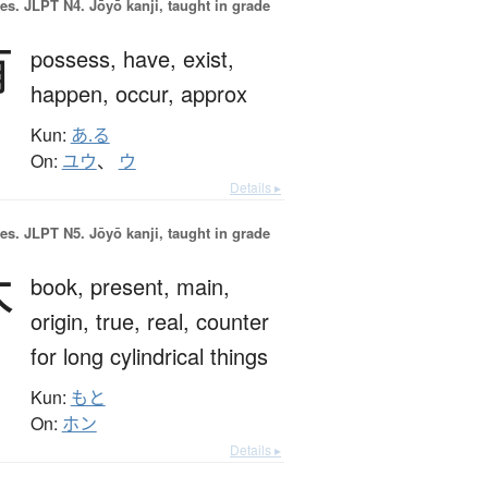
es.
JLPT N4. Jōyō kanji, taught in grade
有
possess,
have,
exist,
happen,
occur,
approx
Kun:
あ.る
On:
ユウ
、
ウ
Details ▸
es.
JLPT N5. Jōyō kanji, taught in grade
本
book,
present,
main,
origin,
true,
real,
counter
for long cylindrical things
Kun:
もと
On:
ホン
Details ▸