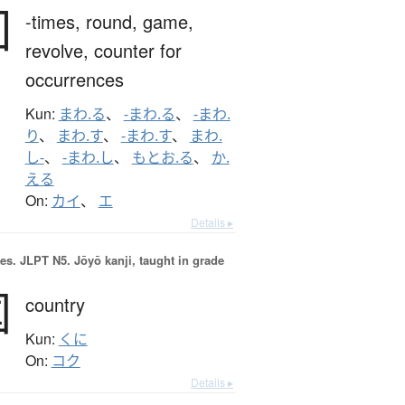
回
-times,
round,
game,
revolve,
counter for
occurrences
Kun:
まわ.る
、
-まわ.る
、
-まわ.
り
、
まわ.す
、
-まわ.す
、
まわ.
し-
、
-まわ.し
、
もとお.る
、
か.
える
On:
カイ
、
エ
Details ▸
es.
JLPT N5. Jōyō kanji, taught in grade
国
country
Kun:
くに
On:
コク
Details ▸