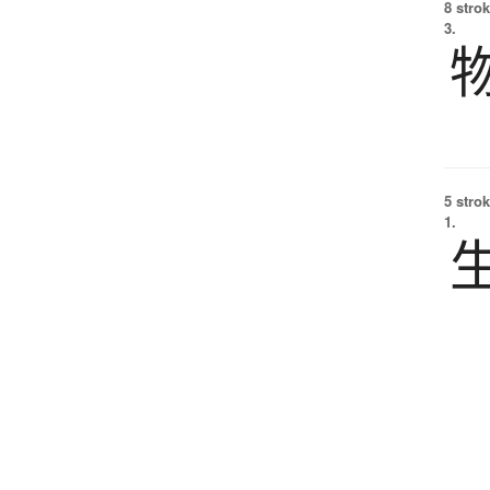
8 strok
3.
5 strok
1.