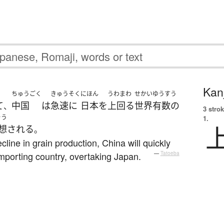
Kanj
ちゅうごく
きゅうそく
にほん
うわまわ
せかいゆうすう
て
中国
は
急速に
日本
を
上回る
世界有数の
、
3 strok
そう
1.
想
される
。
ecline in grain production, China will quickly
mporting country, overtaking Japan.
—
Tatoeba