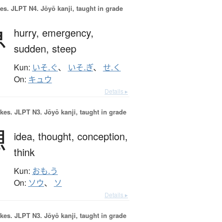
es.
JLPT N4. Jōyō kanji, taught in grade
急
hurry,
emergency,
sudden,
steep
Kun:
いそ.ぐ
、
いそ.ぎ
、
せ.く
On:
キュウ
Details ▸
okes.
JLPT N3. Jōyō kanji, taught in grade
想
idea,
thought,
conception,
think
Kun:
おも.う
On:
ソウ
、
ソ
Details ▸
okes.
JLPT N3. Jōyō kanji, taught in grade