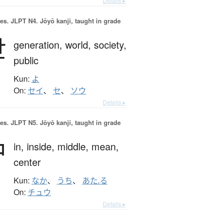
Details ▸
es.
JLPT N4. Jōyō kanji, taught in grade
世
generation,
world,
society,
public
Kun:
よ
On:
セイ
、
セ
、
ソウ
Details ▸
es.
JLPT N5. Jōyō kanji, taught in grade
中
in,
inside,
middle,
mean,
center
Kun:
なか
、
うち
、
あた.る
On:
チュウ
Details ▸