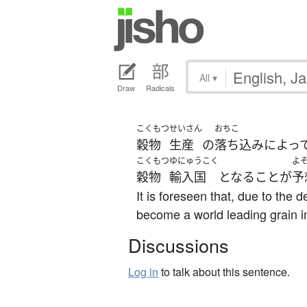
All
▾
Draw
Radicals
こくもつ
せいさん
おちこ
穀物
生産
の
落ち込み
によっ
こくもつ
ゆにゅうこく
よ
穀物
輸入国
となる
こと
が
予
It is foreseen that, due to the d
become a world leading grain i
Discussions
Log in
to talk about this sentence.