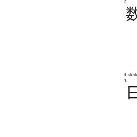
2.
4 strok
1.