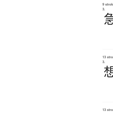
9 strok
3.
13 str
3.
13 str