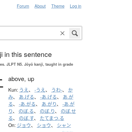
Forum
About
Theme
Log in
i in this sentence
es.
JLPT N5. Jōyō kanji, taught in grade
上
above,
up
Kun:
うえ
、
-うえ
、
うわ-
、
か
み
、
あ.げる
、
-あ.げる
、
あ.が
る
、
-あ.がる
、
あ.がり
、
-あ.が
り
、
のぼ.る
、
のぼ.り
、
のぼ.せ
る
、
のぼ.す
、
たてまつ.る
On:
ジョウ
、
ショウ
、
シャン