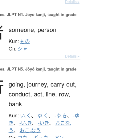
Details ▸
es.
JLPT N4. Jōyō kanji, taught in grade
者
someone,
person
Kun:
もの
On:
シャ
Details ▸
es.
JLPT N5. Jōyō kanji, taught in grade
行
going,
journey,
carry out,
conduct,
act,
line,
row,
bank
Kun:
い.く
、
ゆ.く
、
-ゆ.き
、
-ゆ
き
、
-い.き
、
-いき
、
おこな.
う
、
おこ.なう
On:
コウ
、
ギョウ
、
アン