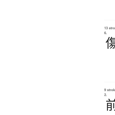
13 str
6.
9 strok
2.