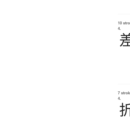
10 str
4.
7 strok
4.