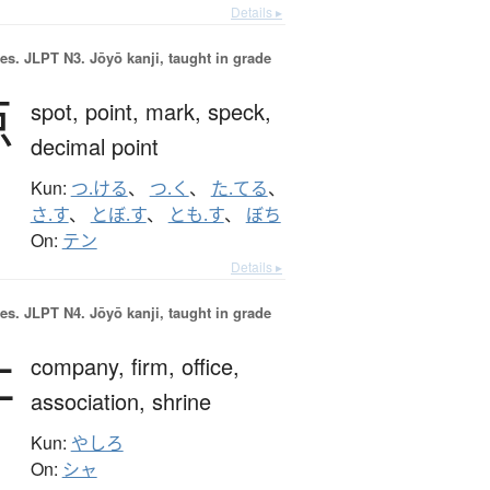
Details ▸
es.
JLPT N3. Jōyō kanji, taught in grade
点
spot,
point,
mark,
speck,
decimal point
Kun:
つ.ける
、
つ.く
、
た.てる
、
さ.す
、
とぼ.す
、
とも.す
、
ぼち
On:
テン
Details ▸
es.
JLPT N4. Jōyō kanji, taught in grade
社
company,
firm,
office,
association,
shrine
Kun:
やしろ
On:
シャ