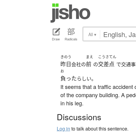
All
▾
Draw
Radicals
きのう
まえ
こうさてん
昨日
前
交差点
会社の
の
で交通事
お
負った
らしい。
It seems that a traffic accident
of the company building. A ped
in his leg.
Discussions
Log in
to talk about this sentence.