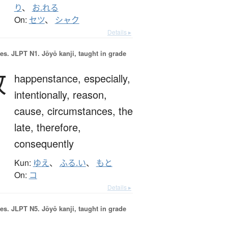
り
、
お.れる
On:
セツ
、
シャク
Details ▸
es.
JLPT N1. Jōyō kanji, taught in grade
故
happenstance,
especially,
intentionally,
reason,
cause,
circumstances,
the
late,
therefore,
consequently
Kun:
ゆえ
、
ふる.い
、
もと
On:
コ
Details ▸
es.
JLPT N5. Jōyō kanji, taught in grade