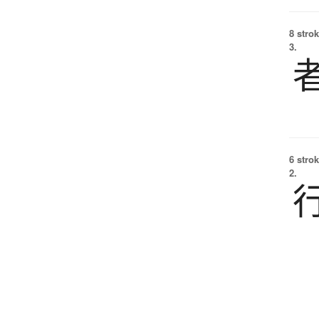
8 strok
3.
6 strok
2.