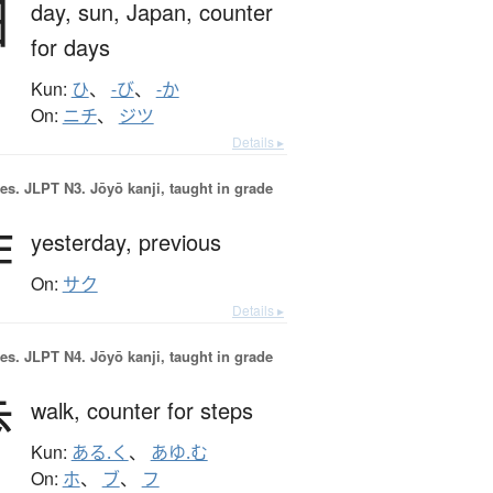
日
day,
sun,
Japan,
counter
for days
Kun:
ひ
、
-び
、
-か
On:
ニチ
、
ジツ
Details ▸
es.
JLPT N3. Jōyō kanji, taught in grade
昨
yesterday,
previous
On:
サク
Details ▸
es.
JLPT N4. Jōyō kanji, taught in grade
歩
walk,
counter for steps
Kun:
ある.く
、
あゆ.む
On:
ホ
、
ブ
、
フ