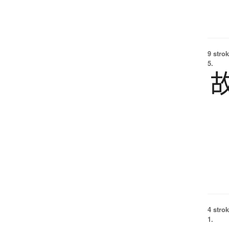
9 strok
5.
4 strok
1.