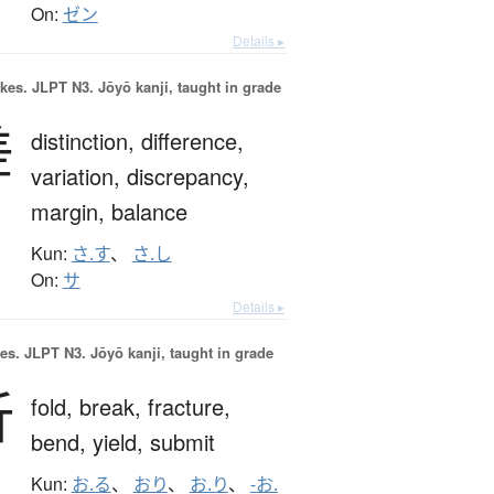
On:
ゼン
Details ▸
okes.
JLPT N3. Jōyō kanji, taught in grade
差
distinction,
difference,
variation,
discrepancy,
margin,
balance
Kun:
さ.す
、
さ.し
On:
サ
Details ▸
es.
JLPT N3. Jōyō kanji, taught in grade
折
fold,
break,
fracture,
bend,
yield,
submit
Kun:
お.る
、
おり
、
お.り
、
-お.