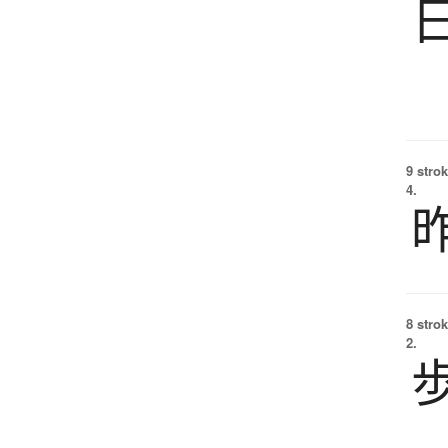
9 strok
4.
8 strok
2.