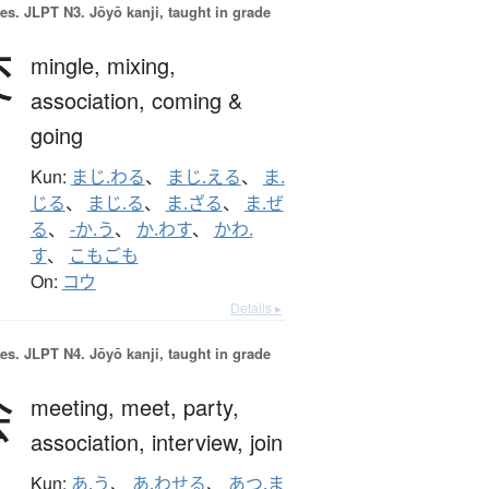
es.
JLPT N3. Jōyō kanji, taught in grade
交
mingle,
mixing,
association,
coming &
going
Kun:
まじ.わる
、
まじ.える
、
ま.
じる
、
まじ.る
、
ま.ざる
、
ま.ぜ
る
、
-か.う
、
か.わす
、
かわ.
す
、
こもごも
On:
コウ
Details ▸
es.
JLPT N4. Jōyō kanji, taught in grade
会
meeting,
meet,
party,
association,
interview,
join
Kun:
あ.う
、
あ.わせる
、
あつ.ま