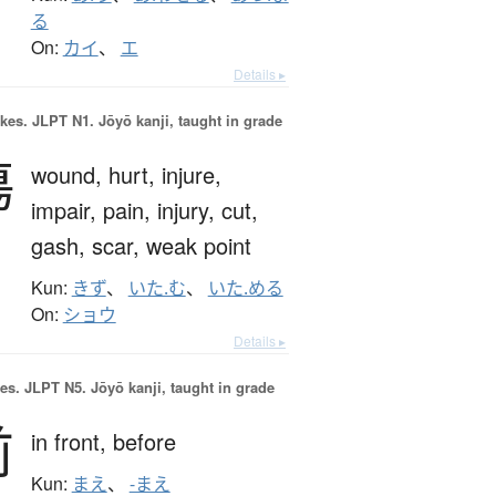
る
On:
カイ
、
エ
Details ▸
okes.
JLPT N1. Jōyō kanji, taught in grade
傷
wound,
hurt,
injure,
impair,
pain,
injury,
cut,
gash,
scar,
weak point
Kun:
きず
、
いた.む
、
いた.める
On:
ショウ
Details ▸
es.
JLPT N5. Jōyō kanji, taught in grade
前
in front,
before
Kun:
まえ
、
-まえ