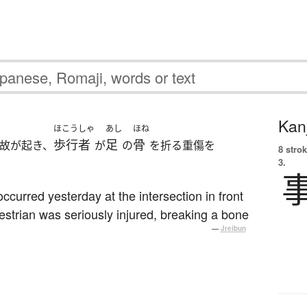
Kanj
ほこうしゃ
あし
ほね
歩行者
足
骨
故が起き、
が
の
を折る重傷を
8 strok
3.
 occurred yesterday at the intersection in front
estrian was seriously injured, breaking a bone
—
Jreibun