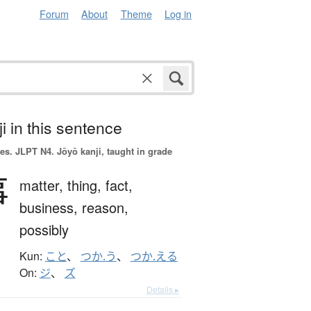
Forum
About
Theme
Log in
i in this sentence
es.
JLPT N4. Jōyō kanji, taught in grade
事
matter,
thing,
fact,
business,
reason,
possibly
Kun:
こと
、
つか.う
、
つか.える
On:
ジ
、
ズ
Details ▸