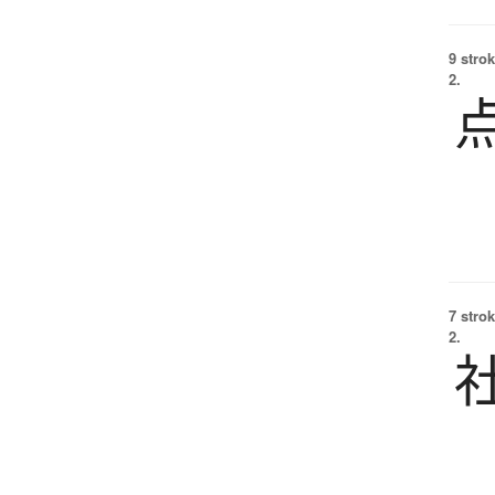
9 strok
2.
7 strok
2.