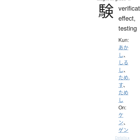
験
verifica
effect,
testing
Kun:
あか
し
、
しる
し
、
ため.
す
、
ため
し
On:
ケ
ン
、
ゲン
Details ▸