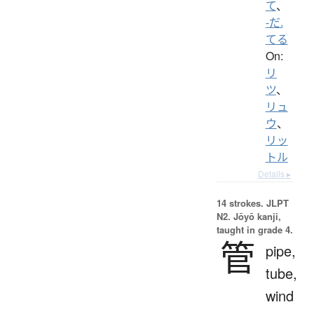
て
、
-だ.
てる
On:
リ
ツ
、
リュ
ウ
、
リッ
トル
Details ▸
14 strokes.
JLPT
N2. Jōyō kanji,
taught in grade 4.
管
pipe,
tube,
wind