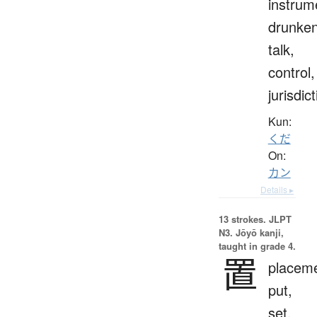
instrum
drunke
talk,
control,
jurisdic
Kun:
くだ
On:
カン
Details ▸
13 strokes.
JLPT
N3. Jōyō kanji,
taught in grade 4.
置
placeme
put,
set,