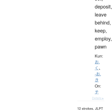
deposit
leave
behind,
keep,
employ,
pawn
Kun:
お.
く
、
-お.
き
On:
チ
Details ▸
12 strokes.
JLPT