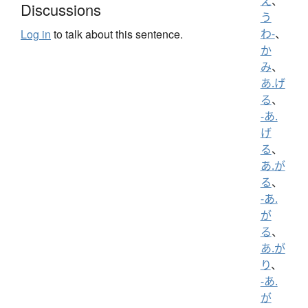
え
、
Discussions
う
わ-
、
Log in
to talk about this sentence.
か
み
、
あ.げ
る
、
-あ.
げ
る
、
あ.が
る
、
-あ.
が
る
、
あ.が
り
、
-あ.
が