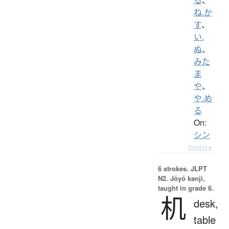
ね.か
す
、
い.
ぬ
、
みた
ま
や
、
や.め
る
On:
シン
Details ▸
6 strokes.
JLPT
N2. Jōyō kanji,
taught in grade 6.
机
desk,
table