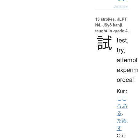
Details ▸
13 strokes.
JLPT
N4. Jōyō kanji,
taught in grade 4.
試
test,
try,
attempt
experim
ordeal
Kun:
ここ
ろ.み
る
、
ため.
す
On: