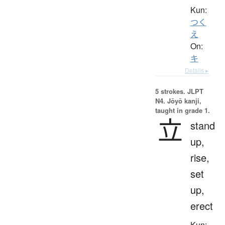
Kun:
つく
え
On:
キ
Details ▸
5 strokes.
JLPT
N4. Jōyō kanji,
taught in grade 1.
立
stand
up,
rise,
set
up,
erect
Kun: