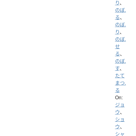
り
、
のぼ.
る
、
のぼ.
り
、
のぼ.
せ
る
、
のぼ.
す
、
たて
まつ.
る
On:
ジョ
ウ
、
ショ
ウ
、
シャ