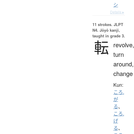
シ
Details ▸
11 strokes.
JLPT
N4. Jōyō kanji,
taught in grade 3.
転
revolve
turn
around,
change
Kun:
ころ.
が
る
、
ころ.
げ
る
、