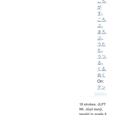
ころ.
が
す
、
ころ.
ぶ
、
まろ.
ぶ
、
うた
た
、
うつ.
る
、
くる.
めく
On:
テン
Details ▸
18 strokes.
JLPT
N4. Jōyō kanji,
taught in grade 4.