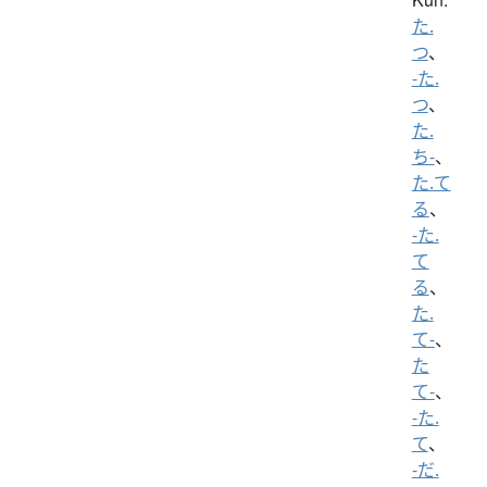
た.
つ
、
-た.
つ
、
た.
ち-
、
た.て
る
、
-た.
て
る
、
た.
て-
、
た
て-
、
-た.
て
、
-だ.