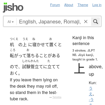
Forum
About
Theme
Log in
All
▾
Kanji in this
つくえ
うえ
ね
お
sentence
机
の
上
に
寝かせて
置く
と
ころ
お
3 strokes.
JLPT
N5. Jōyō kanji,
転がって
落ちる
ことがある
taught in grade 1.
しけんかんた
た
上
above,
ので
試験管立て
に
立てて
、
おく
up
。
If you leave them lying on
Kun:
the desk they may roll off,
う
so stand them in the test-
え
、
tube rack.
—
Tatoeba
-う