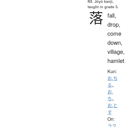
N3. Jōyō kanji,
taught in grade 3.
落
fall,
drop,
come
down,
village,
hamlet
Kun:
お.ち
る
、
お.
ち
、
お.と
す
On:
ラク