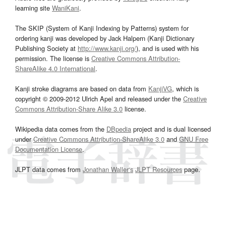
learning site
WaniKani
.
The SKIP (System of Kanji Indexing by Patterns) system for
ordering kanji was developed by Jack Halpern (Kanji Dictionary
Publishing Society at
http://www.kanji.org/
), and is used with his
permission. The license is
Creative Commons Attribution-
ShareAlike 4.0 International
.
Kanji stroke diagrams are based on data from
KanjiVG
, which is
copyright © 2009-2012 Ulrich Apel and released under the
Creative
Commons Attribution-Share Alike 3.0
license.
Wikipedia data comes from the
DBpedia
project and is dual licensed
under
Creative Commons Attribution-ShareAlike 3.0
and
GNU Free
Documentation License
.
JLPT data comes from
Jonathan Waller‘s
JLPT Resources
page.