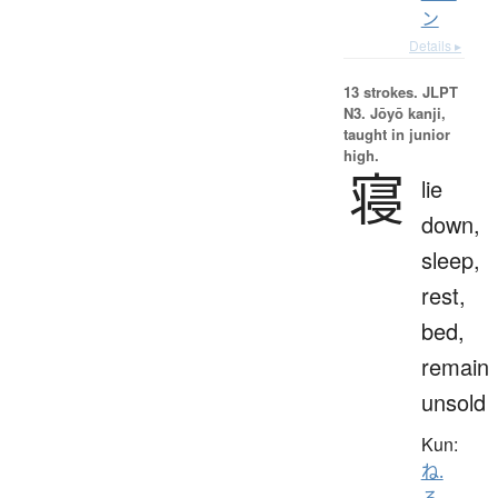
ン
Details ▸
13 strokes.
JLPT
N3. Jōyō kanji,
taught in junior
high.
寝
lie
down,
sleep,
rest,
bed,
remain
unsold
Kun:
ね.
る
、