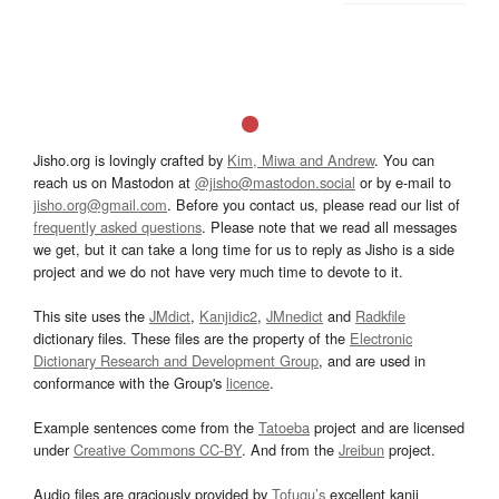
Jisho.org is lovingly crafted by
Kim, Miwa and Andrew
. You can
reach us on Mastodon at
@jisho@mastodon.social
or by e-mail to
jisho.org@gmail.com
. Before you contact us, please read our list of
frequently asked questions
. Please note that we read all messages
we get, but it can take a long time for us to reply as Jisho is a side
project and we do not have very much time to devote to it.
This site uses the
JMdict
,
Kanjidic2
,
JMnedict
and
Radkfile
dictionary files. These files are the property of the
Electronic
Dictionary Research and Development Group
, and are used in
conformance with the Group's
licence
.
Example sentences come from the
Tatoeba
project and are licensed
under
Creative Commons CC-BY
. And from the
Jreibun
project.
Audio files are graciously provided by
Tofugu’s
excellent kanji