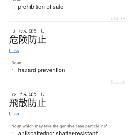
prohibition of sale
1.
Details ▸
き
けん
ぼう
し
危険防止
Links
Noun
hazard prevention
1.
Details ▸
ひ
さん
ぼう
し
飛散防止
Links
Noun which may take the genitive case particle 'no'
antiscattering; shatter-resistant;
1.