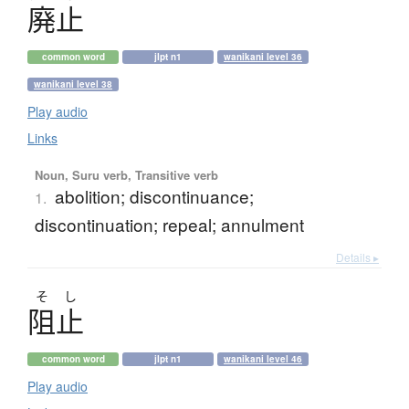
廃止
common word
jlpt n1
wanikani level 36
wanikani level 38
Play audio
Links
Noun, Suru verb, Transitive verb
abolition; discontinuance;
1.
discontinuation; repeal; annulment
Details ▸
そ
し
阻止
common word
jlpt n1
wanikani level 46
Play audio