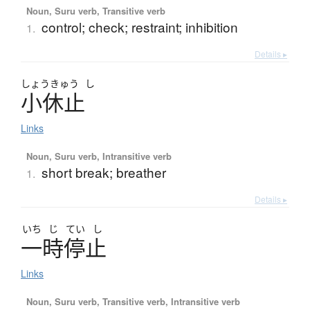
Noun, Suru verb, Transitive verb
control; check; restraint; inhibition
1.
Details ▸
しょう
きゅう
し
小休止
Links
Noun, Suru verb, Intransitive verb
short break; breather
1.
Details ▸
いち
じ
てい
し
一時停止
Links
Noun, Suru verb, Transitive verb, Intransitive verb