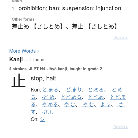
Noun
prohibition; ban; suspension; injunction
1.
Other forms
差止め 【さしとめ】
、
差止 【さしとめ】
Details ▸
More
W
ords >
Kanji
— 1 found
4 strokes.
JLPT N4. Jōyō kanji, taught in grade 2.
止
stop,
halt
Kun:
と.まる
、
-ど.まり
、
と.める
、
-と.め
る
、
-ど.め
、
とど.める
、
とど.め
、
とど.ま
る
、
や.める
、
や.む
、
-や.む
、
よ.す
、
-さ.
す
、
-さ.し
On:
シ
Details ▸