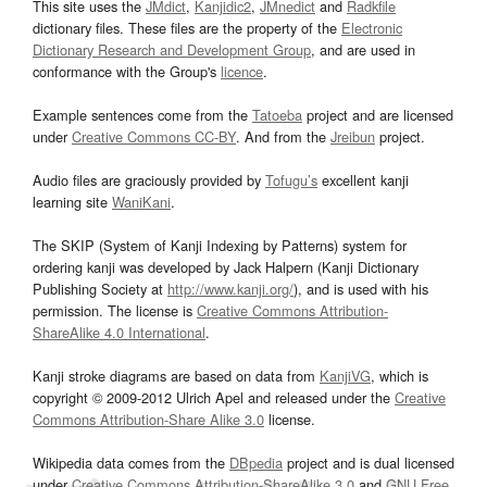
This site uses the
JMdict
,
Kanjidic2
,
JMnedict
and
Radkfile
dictionary files. These files are the property of the
Electronic
Dictionary Research and Development Group
, and are used in
conformance with the Group's
licence
.
Example sentences come from the
Tatoeba
project and are licensed
under
Creative Commons CC-BY
. And from the
Jreibun
project.
Audio files are graciously provided by
Tofugu’s
excellent kanji
learning site
WaniKani
.
The SKIP (System of Kanji Indexing by Patterns) system for
ordering kanji was developed by Jack Halpern (Kanji Dictionary
Publishing Society at
http://www.kanji.org/
), and is used with his
permission. The license is
Creative Commons Attribution-
ShareAlike 4.0 International
.
Kanji stroke diagrams are based on data from
KanjiVG
, which is
copyright © 2009-2012 Ulrich Apel and released under the
Creative
Commons Attribution-Share Alike 3.0
license.
Wikipedia data comes from the
DBpedia
project and is dual licensed
under
Creative Commons Attribution-ShareAlike 3.0
and
GNU Free