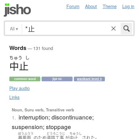
Forum
About
Theme
Log in
All
▾
Words
— 131 found
ちゅう
し
中止
common word
jlpt n3
wanikani level 3
Play audio
Links
Noun, Suru verb, Transitive verb
interruption; discontinuance;
1.
suspension; stoppage
ぼうふうう
どうろこうじ
ちゅうし
。
暴風雨
の
ため
道路工事
が
中止
された