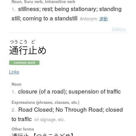
Noun, Suru verb, Intransitive verb
stillness; rest; being stationary; standing
1.
still; coming to a standstill
Antonym:
運動
Details ▸
つう
こう
ど
通行止
め
common word
Links
Noun
closure (of a road); suspension of traffic
1.
Expressions (phrases, clauses, etc.)
Road Closed; No Through Road; closed
2.
to traffic
on signage, etc.
Other forms
通行止 【つうこうどめ】