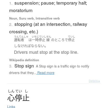
suspension; pause; temporary halt;
1.
moratorium
Noun, Suru verb, Intransitive verb
stopping (at an intersection, railway
2.
crossing, etc.)
うんてんしゃ
いちじていし
せん
ていし
運転者
は
一時停止
線
の
ところ
で
停止
。
しなければならない
Drivers must stop at the stop line.
Wikipedia definition
Stop sign
3.
A Stop sign is a traffic sign to notify
drivers that they...
Read more
Details ▸
しん
てい
し
心停止
Links