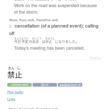
Work on the road was suspended because
of the storm.
Noun, Suru verb, Transitive verb
cancellation (of a planned event); calling
2.
off
きょう
よてい
かいごう
ちゅうし
。
今日
予定
の
会合
は
中止
になりました
Today's meeting has been canceled.
Details ▸
きん
し
禁止
common word
jlpt n3
wanikani level 18
Play audio
Links
Noun, Suru verb, Transitive verb