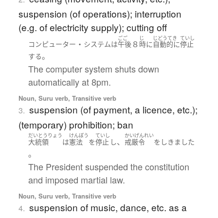
suspension (of operations); interruption
(e.g. of electricity supply); cutting off
ごご
じ
じどうてき
ていし
・
８
コンピューター
システム
は
午後
時
に
自動的に
停止
。
する
The computer system shuts down
automatically at 8pm.
Noun, Suru verb, Transitive verb
suspension (of payment, a licence, etc.);
3.
(temporary) prohibition; ban
だいとうりょう
けんぽう
ていし
かいげんれい
、
大統領
は
憲法
を
停止
し
戒厳令
を
しきました
。
The President suspended the constitution
and imposed martial law.
Noun, Suru verb, Transitive verb
suspension of music, dance, etc. as a
4.