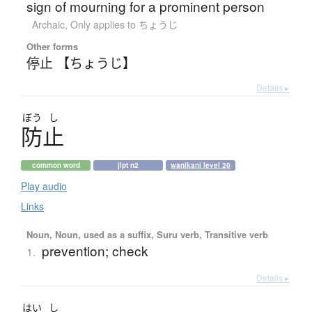
sign of mourning for a prominent person
Archaic
,
Only applies to ちょうじ
Other forms
停止 【ちょうじ】
Details ▸
ぼう
し
防止
common word
jlpt n2
wanikani level 20
Play audio
Links
Noun, Noun, used as a suffix, Suru verb, Transitive verb
prevention; check
1.
Details ▸
はい
し