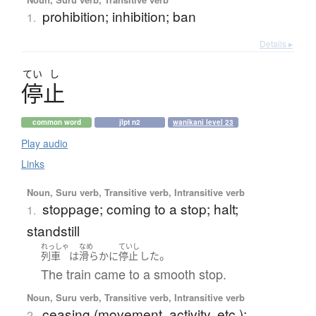
prohibition; inhibition; ban
1.
Details ▸
てい
し
停止
common word
jlpt n2
wanikani level 23
Play audio
Links
Noun, Suru verb, Transitive verb, Intransitive verb
stoppage; coming to a stop; halt;
1.
standstill
れっしゃ
なめ
ていし
。
列車
は
滑らか
に
停止
した
The train came to a smooth stop.
Noun, Suru verb, Transitive verb, Intransitive verb
ceasing (movement, activity, etc.);
2.