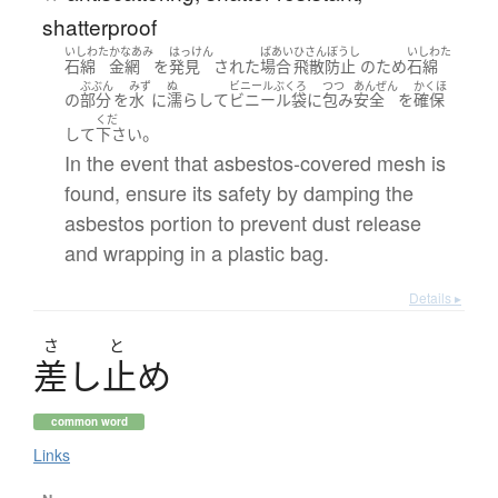
shatterproof
いしわた
かなあみ
はっけん
ばあい
ひさんぼうし
いしわた
石綿
金網
を
発見
された
場合
飛散防止
の
ため
石綿
ぶぶん
みず
ぬ
ビニールぶくろ
つつ
あんぜん
かくほ
の
部分
を
水
に
濡らして
ビニール袋
に
包み
安全
を
確保
くだ
。
して
下さい
In the event that asbestos-covered mesh is
found, ensure its safety by damping the
asbestos portion to prevent dust release
and wrapping in a plastic bag.
Details ▸
さ
と
差
し
止
め
common word
Links