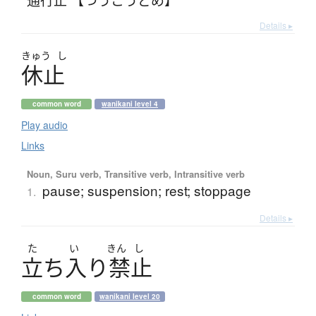
Details ▸
きゅう
し
休止
common word
wanikani level 4
Play audio
Links
Noun, Suru verb, Transitive verb, Intransitive verb
pause; suspension; rest; stoppage
1.
Details ▸
た
い
きん
し
立
ち
入
り
禁止
common word
wanikani level 20