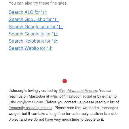
You can also try these fine sites.
Search ALC for *止
Search Goo Jisho for *止
Search Google.com for *止
Search Google.jp for *止
Search Kotobank for *止
Search Weblio for *止
Jisho.org is lovingly crafted by
Kim, Miwa and Andrew
. You can
reach us on Mastodon at
@jisho@mastodon.social
or by e-mail to
jisho.org@gmail.com
. Before you contact us, please read our list of
frequently asked questions
. Please note that we read all messages
we get, but it can take a long time for us to reply as Jisho is a side
project and we do not have very much time to devote to it.