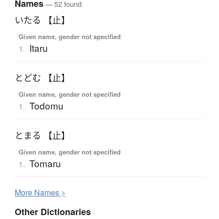
Names
— 52 found
いたる 【止】
Given name, gender not specified
Itaru
1.
とどむ 【止】
Given name, gender not specified
Todomu
1.
とまる 【止】
Given name, gender not specified
Tomaru
1.
More
N
ames >
Other Dictionaries