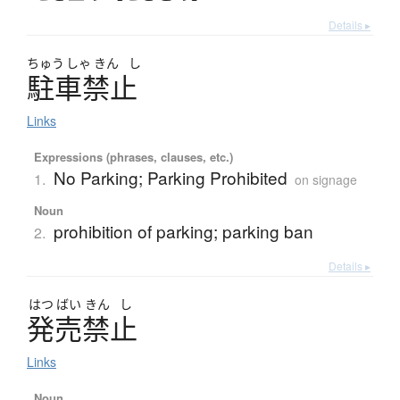
Details ▸
ちゅう
しゃ
きん
し
駐車禁止
Links
Expressions (phrases, clauses, etc.)
No Parking; Parking Prohibited
1.
on signage
Noun
prohibition of parking; parking ban
2.
Details ▸
はつ
ばい
きん
し
発売禁止
Links
Noun