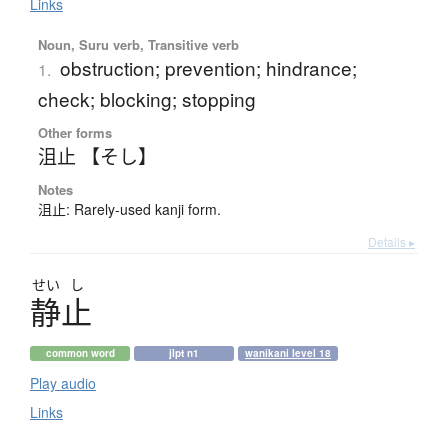
Links
Noun, Suru verb, Transitive verb
obstruction; prevention; hindrance;
1.
check; blocking; stopping
Other forms
沮止 【そし】
Notes
沮止: Rarely-used kanji form.
Details ▸
せい
し
静止
common word
jlpt n1
wanikani level 18
Play audio
Links