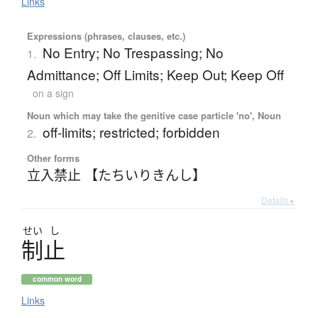
Links
Expressions (phrases, clauses, etc.)
No Entry; No Trespassing; No
1.
Admittance; Off Limits; Keep Out; Keep Off
on a sign
Noun which may take the genitive case particle 'no', Noun
off-limits; restricted; forbidden
2.
Other forms
立入禁止 【たちいりきんし】
Details ▸
せい
し
制止
common word
Links