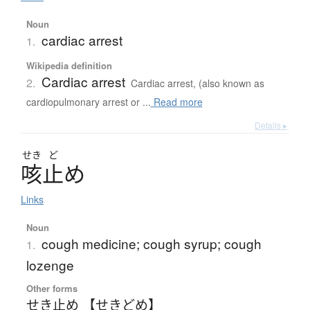
Noun
cardiac arrest
1.
Wikipedia definition
Cardiac arrest
2.
Cardiac arrest, (also known as
cardiopulmonary arrest or ...
Read more
Details ▸
せき
ど
咳止
め
Links
Noun
cough medicine; cough syrup; cough
1.
lozenge
Other forms
せき止め 【せきどめ】