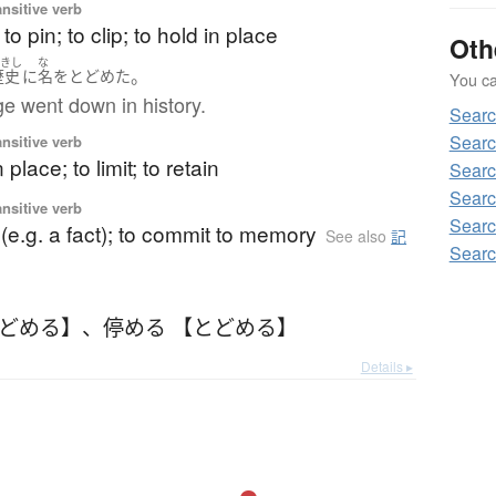
ansitive verb
 to pin; to clip; to hold in place
Oth
れきし
な
。
歴史
に
名
を
とどめた
You can
e went down in history.
Sear
Sear
ansitive verb
 place; to limit; to retain
Sear
Sear
ansitive verb
Sear
 (e.g. a fact); to commit to memory
See also
記
Sear
とどめる】
、
停める 【とどめる】
Details ▸