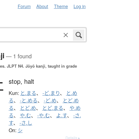
Forum
About
Theme
Log in
ji
— 1 found
es.
JLPT N4. Jōyō kanji, taught in grade
止
stop,
halt
Kun:
と.まる
、
-ど.まり
、
と.め
る
、
-と.める
、
-ど.め
、
とど.め
る
、
とど.め
、
とど.まる
、
や.め
る
、
や.む
、
-や.む
、
よ.す
、
-さ.
す
、
-さ.し
On:
シ
Details ▸