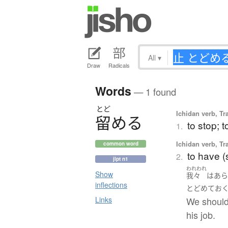
All
▾
Draw
Radicals
Words
— 1 found
とど
Ichidan verb, Tr
留
め
る
to stop; t
1.
Ichidan verb, Tr
common word
to have (
2.
jlpt n1
われわれ
Show
我々
は
あ
inflections
とどめて
お
We should
Links
his job.