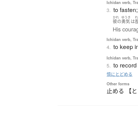
Ichidan verb, Tr
to fasten;
3.
かれ
ゆうき
彼の
勇気
は
His courag
Ichidan verb, Tr
to keep in
4.
Ichidan verb, Tr
to record
5.
憶にとどめる
Other forms
止める 【