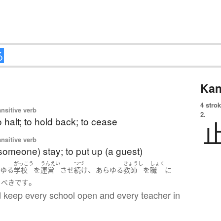
Kan
4 strok
ansitive verb
2.
o halt; to hold back; to cease
ansitive verb
someone) stay; to put up (a guest)
がっこう
うんえい
つづ
きょうし
しょく
、
らゆる
学校
を
運営
させ
続け
あらゆる
教師
を
職
に
。
く
べき
です
 keep every school open and every teacher in