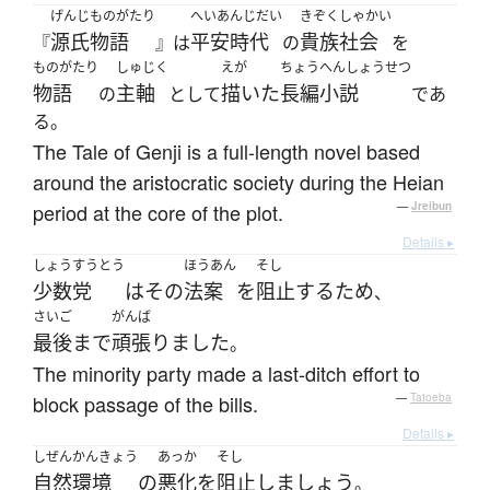
げんじものがたり
へいあんじだい
きぞくしゃかい
源氏物語
平安時代
貴族社会
『
』は
の
を
ものがたり
しゅじく
えが
ちょうへんしょうせつ
物語
主軸
描いた
長編小説
の
として
であ
る。
The Tale of Genji is a full-length novel based
around the aristocratic society during the Heian
period at the core of the plot.
—
Jreibun
Details ▸
しょうすうとう
ほうあん
そし
少数党
は
その
法案
を
阻止
する
ため
、
さいご
がんば
最後まで
頑張りました
。
The minority party made a last-ditch effort to
block passage of the bills.
—
Tatoeba
Details ▸
しぜんかんきょう
あっか
そし
自然環境
の
悪化
を
阻止
しましょう
。