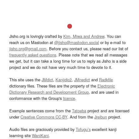
Jisho.org is lovingly crafted by
Kim, Miwa and Andrew
. You can
reach us on Mastodon at
@jisho@mastodon.social
or by e-mail to
jisho.org@gmail.com
. Before you contact us, please read our list of
frequently asked questions
. Please note that we read all messages
we get, but it can take a long time for us to reply as Jisho is a side
project and we do not have very much time to devote to it.
This site uses the
JMdict
,
Kanjidic2
,
JMnedict
and
Radkfile
dictionary files. These files are the property of the
Electronic
Dictionary Research and Development Group
, and are used in
conformance with the Group's
licence
.
Example sentences come from the
Tatoeba
project and are licensed
under
Creative Commons CC-BY
. And from the
Jreibun
project.
Audio files are graciously provided by
Tofugu’s
excellent kanji
learning site
WaniKani
.