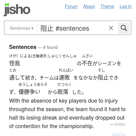
Forum
About
Theme
Log in
Sentences
▾
Sentences
— 9 found
けが）による(主軸選手;しゅじくせんしゅ
ふざい
怪我
不在
の
がシーズンを
とお
れんぱい
そし
通して
連敗
阻止
続き、チームは
をなかなか
でき
ゆうしょうあらそ
だつらく
優勝争い
脱落
ず、
から
した。
With the absence of key players due to injury
throughout the season, the team found it hard to
halt its losing streak and eventually dropped out
of contention for the championship.
—
Jreibun
Details ▸