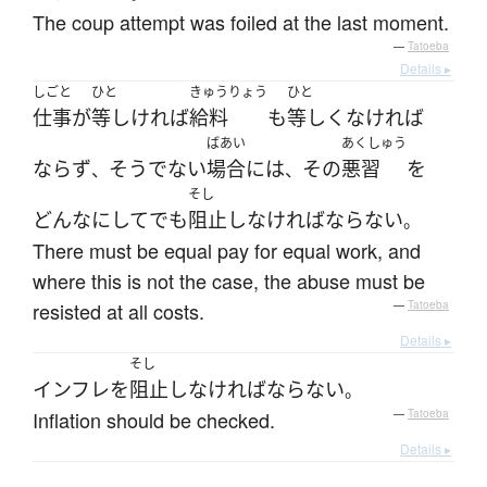
The coup attempt was foiled at the last moment.
—
Tatoeba
Details ▸
しごと
ひと
きゅうりょう
ひと
仕事
が
等しければ
給料
も
等しく
なければ
ばあい
あくしゅう
ならず
そうでない
場合
には
その
悪習
を
、
、
そし
どんなに
して
でも
阻止
し
なければならない
。
There must be equal pay for equal work, and
where this is not the case, the abuse must be
resisted at all costs.
—
Tatoeba
Details ▸
そし
インフレ
を
阻止
し
なければならない
。
Inflation should be checked.
—
Tatoeba
Details ▸