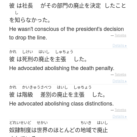
彼
は
社長
が
その
部門
の
廃止
を
決定
した
こと
し
を
知らなかった
。
He wasn't conscious of the president's decision
to drop the line.
—
Tatoeba
Details ▸
かれ
しけい
はいし
しゅちょう
彼
は
死刑
の
廃止
を
主張
した
。
He advocated abolishing the death penalty.
—
Tatoeba
Details ▸
かれ
かいきゅう
さべつ
はいし
しゅちょう
彼
は
階級
差別
の
廃止
を
主張
した
。
He advocated abolishing class distinctions.
—
Tatoeba
Details ▸
どれいせいど
せかい
ちいき
はいし
奴隷制度
は
世界
の
ほとんど
の
地域
で
廃止