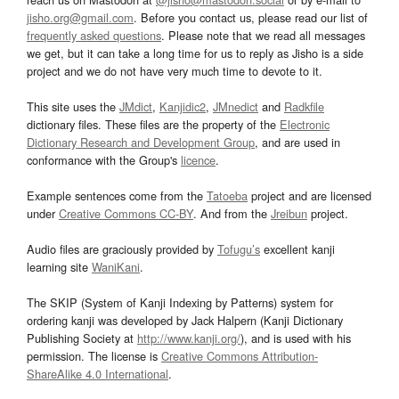
jisho.org@gmail.com
. Before you contact us, please read our list of
frequently asked questions
. Please note that we read all messages
we get, but it can take a long time for us to reply as Jisho is a side
project and we do not have very much time to devote to it.
This site uses the
JMdict
,
Kanjidic2
,
JMnedict
and
Radkfile
dictionary files. These files are the property of the
Electronic
Dictionary Research and Development Group
, and are used in
conformance with the Group's
licence
.
Example sentences come from the
Tatoeba
project and are licensed
under
Creative Commons CC-BY
. And from the
Jreibun
project.
Audio files are graciously provided by
Tofugu’s
excellent kanji
learning site
WaniKani
.
The SKIP (System of Kanji Indexing by Patterns) system for
ordering kanji was developed by Jack Halpern (Kanji Dictionary
Publishing Society at
http://www.kanji.org/
), and is used with his
permission. The license is
Creative Commons Attribution-
ShareAlike 4.0 International
.