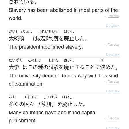
されている
。
Slavery has been abolished in most parts of the
world.
—
Tatoeba
Details ▸
だいとうりょう
どれいせいど
はいし
大統領
は
奴隷制度
を
廃止
した
。
The president abolished slavery.
—
Tatoeba
Details ▸
だいがく
このしゅ
しけん
はいし
き
大学
は
この種の
試験
を
廃止
する
こと
に
決めた
。
The university decided to do away with this kind
of examination.
—
Tatoeba
Details ▸
おお
くにぐに
しょけい
はいし
多く
の
国々
が
処刑
を
廃止
した
。
Many countries have abolished capital
punishment.
—
Tatoeba
Details ▸