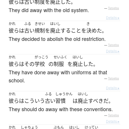
彼ら
は
古い
制度
を
廃止
した
。
They did away with the old system.
—
Tatoeba
Details ▸
かれ
ふる
きせい
はいし
き
彼ら
は
古い
規制
を
廃止
する
こと
を
決めた
。
They decided to abolish the old restriction.
—
Tatoeba
Details ▸
かれ
がっこう
せいふく
はいし
彼ら
は
その
学校
の
制服
を
廃止
した
。
They have done away with uniforms at that
school.
—
Tatoeba
Details ▸
かれ
ふる
しゅうかん
はいし
彼ら
は
こういう
古い
習慣
は
廃止
すべき
だ
。
They should do away with these conventions.
—
Tatoeba
Details ▸
かれ
しゃちょう
ぶもん
はいし
けってい