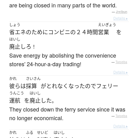
are being closed in many parts of the world.
—
Jreibun
Details ▸
しょう
えいぎょう
省エネ
の
ために
コンビニ
の
２４時間
営業
を
はいし
廃止
しろ
！
Save energy by abolishing the convenience
stores' 24-hour-a-day trading!
—
Tatoeba
Details ▸
かれ
さいさん
彼ら
は
採算
が
とれなく
なった
ので
フェリー
うんこう
はいし
運航
を
廃止
した
。
They closed down the ferry service since it was
no longer economical.
—
Tatoeba
Details ▸
かれ
ふる
せいど
はいし