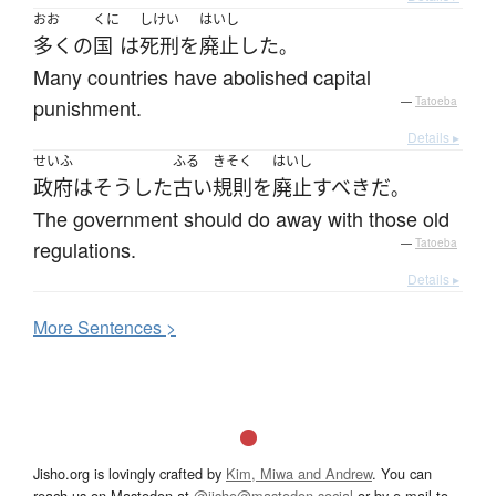
おお
くに
しけい
はいし
多く
の
国
は
死刑
を
廃止
した
。
Many countries have abolished capital
punishment.
—
Tatoeba
Details ▸
せいふ
ふる
きそく
はいし
政府
は
そうした
古い
規則
を
廃止
すべき
だ
。
The government should do away with those old
regulations.
—
Tatoeba
Details ▸
More
S
entences >
Jisho.org is lovingly crafted by
Kim, Miwa and Andrew
. You can
reach us on Mastodon at
@jisho@mastodon.social
or by e-mail to