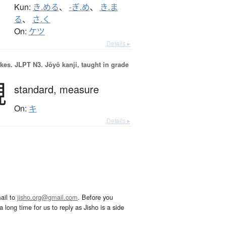
Kun:
き.める
、
-ぎ.め
、
き.ま
る
、
さ.く
On:
ケツ
Details ▸
okes.
JLPT N3. Jōyō kanji, taught in grade
規
standard,
measure
On:
キ
Details ▸
ail to
jisho.org@gmail.com
. Before you
 long time for us to reply as Jisho is a side