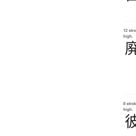
12 str
high.
8 strok
high.