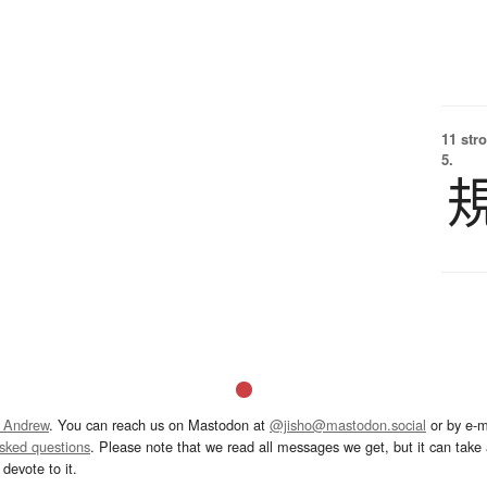
11 str
5.
 Andrew
. You can reach us on Mastodon at
@jisho@mastodon.social
or by e-m
asked questions
. Please note that we read all messages we get, but it can take a
devote to it.