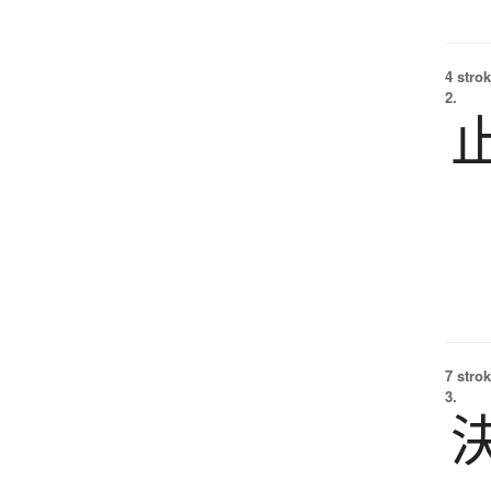
4 strok
2.
7 strok
3.