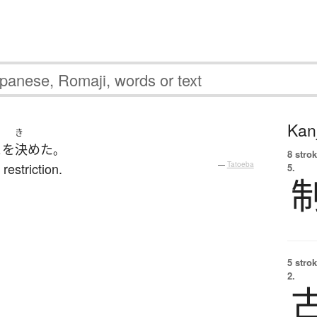
Kanj
き
と
を
決めた
。
8 strok
restriction.
—
Tatoeba
5.
5 strok
2.