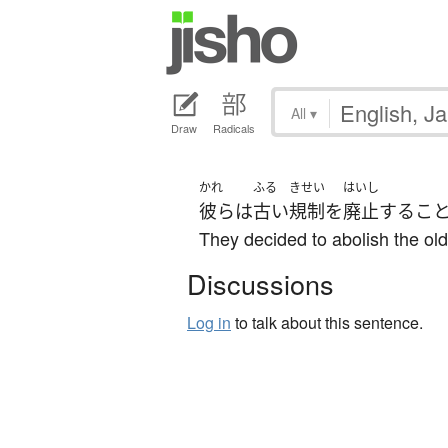
All
▾
Draw
Radicals
かれ
ふる
きせい
はいし
彼ら
は
古い
規制
を
廃止
する
こ
They decided to abolish the old 
Discussions
Log in
to talk about this sentence.