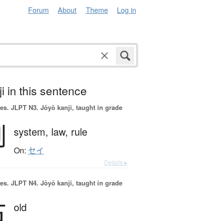
Forum
About
Theme
Log in
i in this sentence
es.
JLPT N3. Jōyō kanji, taught in grade
制
system,
law,
rule
On:
セイ
Details ▸
es.
JLPT N4. Jōyō kanji, taught in grade
古
old