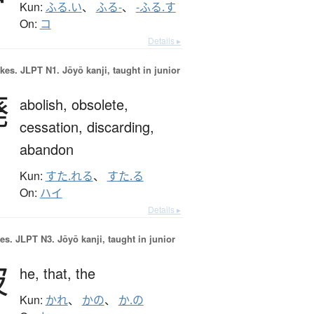
Kun:
ふる.い
、
ふる-
、
-ふる.す
On:
コ
Details ▸
okes.
JLPT N1. Jōyō kanji, taught in junior
廃
abolish,
obsolete,
cessation,
discarding,
abandon
Kun:
すた.れる
、
すた.る
On:
ハイ
Details ▸
es.
JLPT N3. Jōyō kanji, taught in junior
彼
he,
that,
the
Kun:
かれ
、
かの
、
か.の