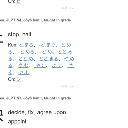
On:
ヒ
Details ▸
es.
JLPT N4. Jōyō kanji, taught in grade
止
stop,
halt
Kun:
と.まる
、
-ど.まり
、
と.め
る
、
-と.める
、
-ど.め
、
とど.め
る
、
とど.め
、
とど.まる
、
や.め
る
、
や.む
、
-や.む
、
よ.す
、
-さ.
す
、
-さ.し
On:
シ
Details ▸
es.
JLPT N3. Jōyō kanji, taught in grade
決
decide,
fix,
agree upon,
appoint