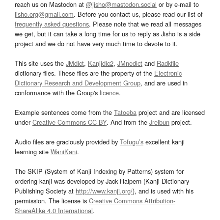
reach us on Mastodon at
@jisho@mastodon.social
or by e-mail to
jisho.org@gmail.com
. Before you contact us, please read our list of
frequently asked questions
. Please note that we read all messages
we get, but it can take a long time for us to reply as Jisho is a side
project and we do not have very much time to devote to it.
This site uses the
JMdict
,
Kanjidic2
,
JMnedict
and
Radkfile
dictionary files. These files are the property of the
Electronic
Dictionary Research and Development Group
, and are used in
conformance with the Group's
licence
.
Example sentences come from the
Tatoeba
project and are licensed
under
Creative Commons CC-BY
. And from the
Jreibun
project.
Audio files are graciously provided by
Tofugu’s
excellent kanji
learning site
WaniKani
.
The SKIP (System of Kanji Indexing by Patterns) system for
ordering kanji was developed by Jack Halpern (Kanji Dictionary
Publishing Society at
http://www.kanji.org/
), and is used with his
permission. The license is
Creative Commons Attribution-
ShareAlike 4.0 International
.