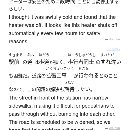
数時間
ヒーターは安全のために
ごとに自動停止する
らしい。
I thought it was awfully cold and found that the
heater was off. It looks like this heater shuts off
automatically every few hours for safety
reasons.
—
Jreibun
Details ▸
えきまえ
みち
ほどう
ほこうしゃどうし
すれちが
駅前
道
歩道
歩行者同士
すれ違い
の
は
が狭く、
の
かくちょうこうじ
おこな
拡張工事
行われる
も困難だ。道路の
が
とのこと
きたい
期待したい
なので、この問題の解決も
。
The street in front of the station has narrow
sidewalks, making it difficult for pedestrians to
pass through without bumping into each other.
The road is scheduled to be widened, so we
hope that this problem will be solved.
—
Jreibun