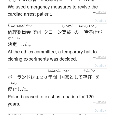
We used emergency measures to revive the
cardiac arrest patient.
—
Tatoeba
Details ▸
りんりいいんかい
じっけん
いちじていし
倫理委員会
では
クローン
実験
の
一時停止
が
,
けってい
決定
した
。
At the ethics committee, a temporary halt to
cloning experiments was decided.
—
Tatoeba
Details ▸
ねんかん
こっか
そんざい
ポーランド
は
年間
国家
として
存在
を
１２０
ていし
停止
した
。
Poland ceased to exist as a nation for 120
years.
—
Tatoeba
Details ▸