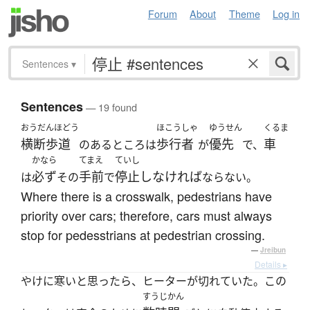
Forum
About
Theme
Log in
Sentences
▾
Sentences
— 19 found
おうだんほどう
ほこうしゃ
ゆうせん
くるま
横断歩道
歩行者
優先
車
のあるところは
が
で、
かなら
てまえ
ていし
必ず
手前
停止しなければ
は
その
で
ならない。
Where there is a crosswalk, pedestrians have
priority over cars; therefore, cars must always
stop for pedesstrians at pedestrian crossing.
—
Jreibun
Details ▸
やけに寒いと思ったら、ヒーターが切れていた。この
すうじかん