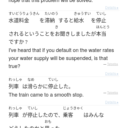
Details ▸
すいどうりょうきん
たいのう
きゅうすい
ていし
水道料金
を
滞納
する
と
給水
を
停止
き
ほんとう
される
と
いう
こと
を
お聞き
しました
が
本当
ですか
？
I've heard that if you default on the water rates
your water supply will be suspended, is that
true?
—
Tatoeba
Details ▸
れっしゃ
なめ
ていし
列車
は
滑らか
に
停止
した
。
The train came to a smooth stop.
—
Tatoeba
Details ▸
れっしゃ
ていし
じょうきゃく
列車
が
停止
した
ので
乗客
は
みんな
、
おも