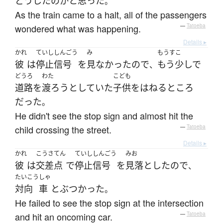
どうしたの
か
と
思った
。
As the train came to a halt, all of the passengers
wondered what was happening.
—
Tatoeba
Details ▸
かれ
ていししんごう
み
もうすこ
彼
は
停止信号
を
見なかった
ので
もう少しで
、
どうろ
わた
こども
道路
を
渡ろう
としていた
子供
を
はねる
ところ
だった
。
He didn't see the stop sign and almost hit the
child crossing the street.
—
Tatoeba
Details ▸
かれ
こうさてん
ていししんごう
みお
彼
は
交差点
で
停止信号
を
見落とした
ので
、
たいこう
しゃ
対向
車
と
ぶつかった
。
He failed to see the stop sign at the intersection
and hit an oncoming car.
—
Tatoeba