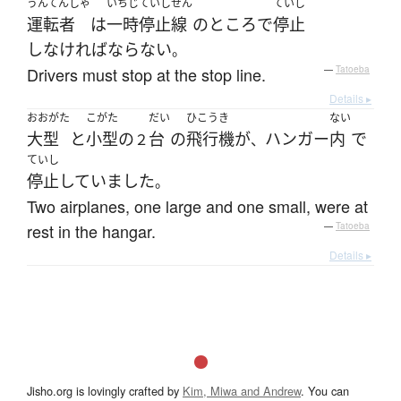
うんてんしゃ
いちじていし
せん
ていし
運転者
は
一時停止
線
の
ところ
で
停止
しなければならない
。
Drivers must stop at the stop line.
—
Tatoeba
Details ▸
おおがた
こがた
だい
ひこうき
ない
大型
と
小型の
台
の
飛行機
が
ハンガー
内
で
２
、
ていし
停止
していました
。
Two airplanes, one large and one small, were at
rest in the hangar.
—
Tatoeba
Details ▸
Jisho.org is lovingly crafted by
Kim, Miwa and Andrew
. You can