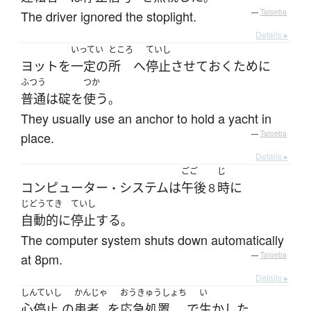
The driver ignored the stoplight.
—
Tatoeba
Details ▸
いってい
ところ
ていし
ヨット
を
一定の
所
へ
停止
させて
おく
ために
ふつう
つか
普通
は
碇
を
使う
。
They usually use an anchor to hold a yacht in
place.
—
Tatoeba
Details ▸
ごご
じ
コンピューター
システム
は
午後
時
に
・
８
じどうてき
ていし
自動的に
停止
する
。
The computer system shuts down automatically
at 8pm.
—
Tatoeba
Details ▸
しんていし
かんじゃ
おうきゅうしょち
い
心停止
の
患者
を
応急処置
で
生かした
。