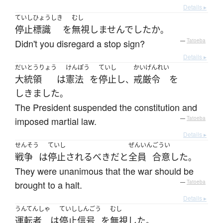
Details ▸
ていし
ひょうしき
むし
停止
標識
を
無視
しませんでした
か
。
Didn't you disregard a stop sign?
—
Tatoeba
Details ▸
だいとうりょう
けんぽう
ていし
かいげんれい
大統領
は
憲法
を
停止
し
戒厳令
を
、
しきました
。
The President suspended the constitution and
imposed martial law.
—
Tatoeba
Details ▸
せんそう
ていし
ぜんいん
ごうい
戦争
は
停止
される
べき
だ
と
全員
合意
した
。
They were unanimous that the war should be
brought to a halt.
—
Tatoeba
Details ▸
うんてんしゃ
ていししんごう
むし
運転者
は
停止信号
を
無視
した
。