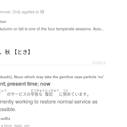
ammar
,
Only applies to 時
tion
Autumn or fall is one of the four temperate seasons. Autu...
、
秋 【とき】
Details ▸
kushi), Noun which may take the genitive case particle 'no'
nt; present time; now
じょう
そうきゅう
ふっきゅう
つと
。
常
の
サービス
の
早急な
復旧
に
努めています
rently working to restore normal service as
ssible.
suffix
 a time, date, etc.