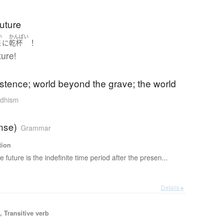
future
い
かんぱい
！
来
に
乾杯
ture!
istence; world beyond the grave; the world
dhism
ense)
Grammar
tion
e future is the indefinite time period after the presen...
Details ▸
 Transitive verb