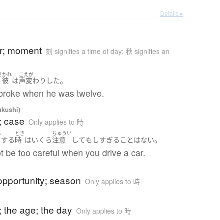
Details ▸
ur; moment
刻 signifies a time of day; 秋 signifies an
き
かれ
こえが
。
彼
は
声変わり
した
 broke when he was twelve.
ukushi)
; case
Only applies to 時
ん
とき
ちゅうい
。
する
時
は
いくら
注意
して
も
しすぎる
こと
は
ない
 be too careful when you drive a car.
opportunity; season
Only applies to 時
; the age; the day
Only applies to 時