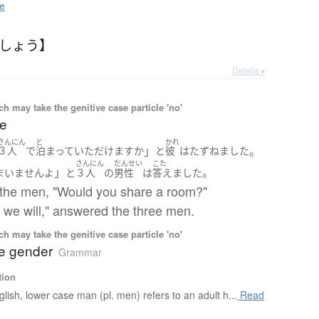
e
ょしょう】
Details ▸
 may take the genitive case particle 'no'
le
さんにん
と
かれ
」
。
３人
で
泊まって
いただけます
か
と
彼
は
たずねました
さんにん
だんせい
こた
」
。
まいません
よ
と
３人
の
男性
は
答えました
the men, "Would you share a room?"
, we will," answered the three men.
 may take the genitive case particle 'no'
e gender
Grammar
tion
glish, lower case man (pl. men) refers to an adult h...
Read