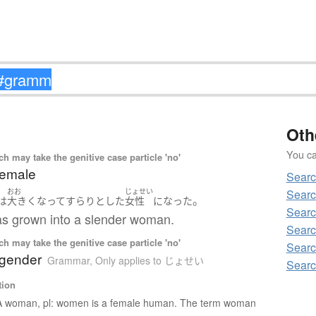
Oth
You can
 may take the genitive case particle 'no'
female
Searc
Searc
おお
じょせい
。
は
大きく
なって
すらり
とした
女性
になった
Searc
has grown into a slender woman.
Searc
 may take the genitive case particle 'no'
Searc
 gender
Grammar
,
Only applies to じょせい
Searc
tion
A woman, pl: women is a female human. The term woman