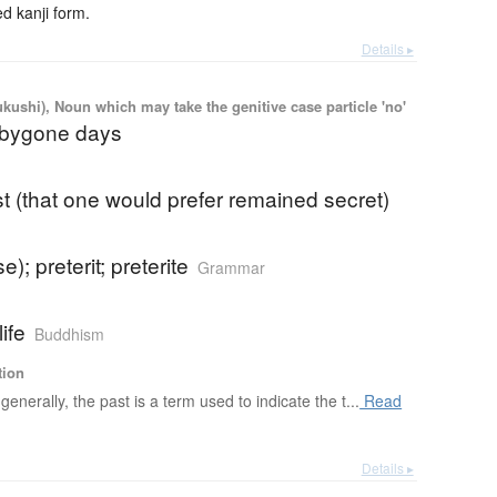
 kanji form.
Details ▸
kushi), Noun which may take the genitive case particle 'no'
; bygone days
t (that one would prefer remained secret)
e); preterit; preterite
Grammar
ife
Buddhism
tion
generally, the past is a term used to indicate the t...
Read
Details ▸