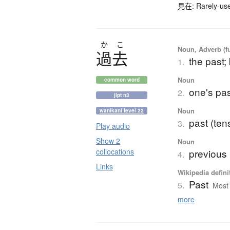
見在: Rarely-used
か
こ
Noun, Adverb (fu
過去
the past
1.
Noun
common word
one's pas
2.
jlpt n3
Noun
wanikani level 22
past (tens
3.
Play audio
Show 2
Noun
collocations
previous l
4.
Links
Wikipedia defini
Past
5.
Most 
more