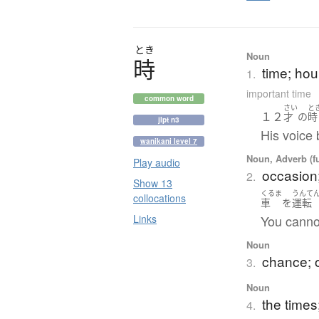
とき
Noun
時
time; ho
1.
important time
common word
さい
と
１２
才
の
時
jlpt n3
His voice
wanikani level 7
Noun, Adverb (f
Play audio
occasion
2.
Show 13
くるま
うんて
collocations
車
を
運転
Links
You cannot
Noun
chance; 
3.
Noun
the times
4.