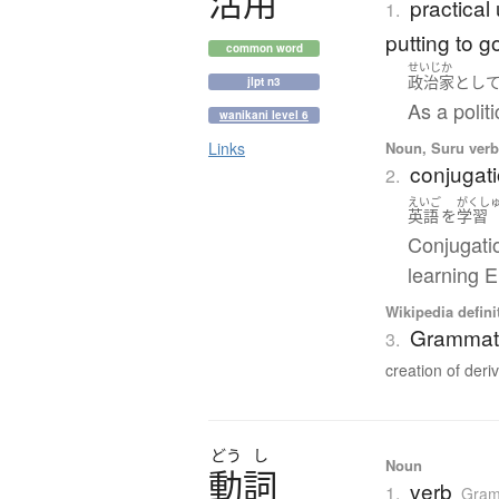
活用
practical
1.
putting to g
common word
せいじか
政治家
とし
jlpt n3
As a polit
wanikani level 6
Noun, Suru verb,
Links
conjugati
2.
えいご
がくし
英語
を
学習
Conjugatio
learning E
Wikipedia defini
Grammati
3.
creation of deriv
どう
し
Noun
動詞
verb
1.
Gra