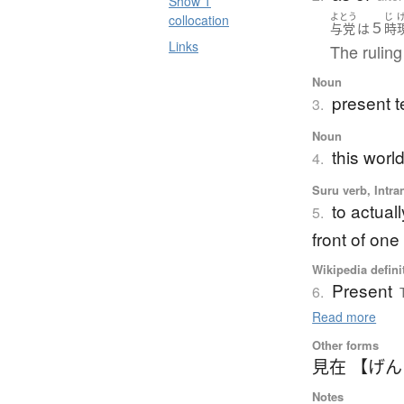
Show 1
よとう
じ
collocation
５
与党
は
時
Links
The ruling
Noun
present 
3.
Noun
this world;
4.
Suru verb, Intra
to actuall
5.
front of one
Wikipedia defini
Present
6.
Read more
Other forms
見在 【げ
Notes