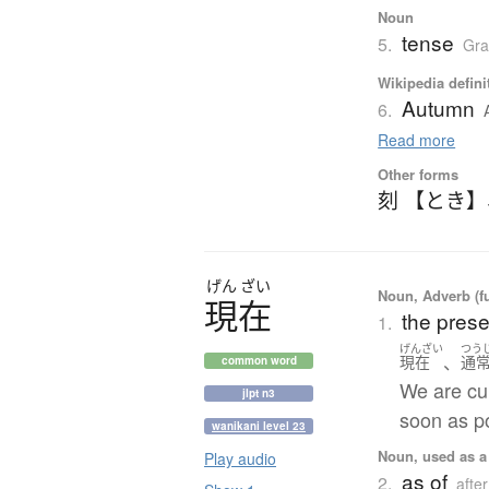
Noun
tense
5.
Gr
Wikipedia defini
Autumn
6.
Read more
Other forms
刻 【とき】
げん
ざい
Noun, Adverb (fu
現在
the prese
1.
げんざい
つう
、
現在
通
common word
We are cur
jlpt n3
soon as po
wanikani level 23
Noun, used as a 
Play audio
as of
2.
after