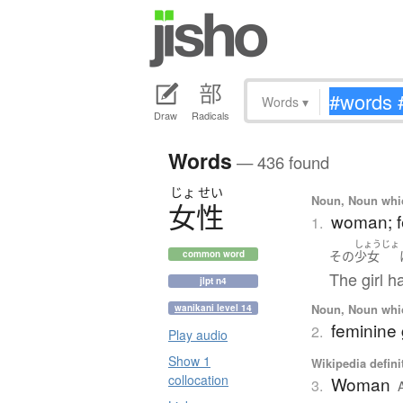
Words
▾
Draw
Radicals
Words
— 436 found
じょ
せい
Noun, Noun which
女性
woman; 
1.
しょうじょ
その
少女
common word
The girl 
jlpt n4
Noun, Noun which
wanikani level 14
feminine
2.
Play audio
Show 1
Wikipedia defini
collocation
Woman
3.