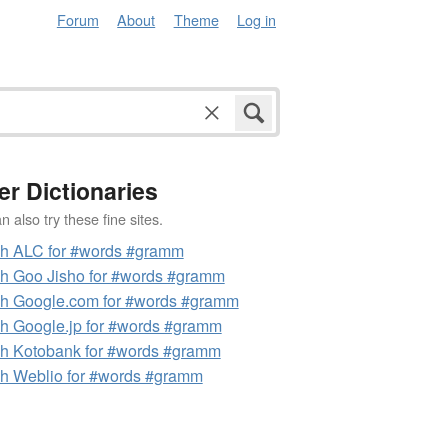
Forum
About
Theme
Log in
er Dictionaries
 also try these fine sites.
h ALC for #words #gramm
h Goo Jisho for #words #gramm
h Google.com for #words #gramm
h Google.jp for #words #gramm
h Kotobank for #words #gramm
h Weblio for #words #gramm