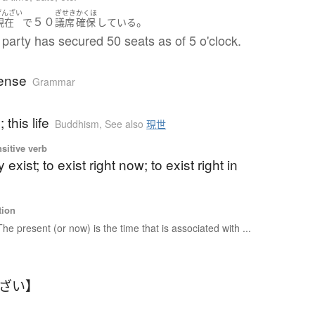
げんざい
ぎせき
かくほ
５０
。
現在
で
議席
確保
している
 party has secured 50 seats as of 5 o'clock.
tense
Grammar
 this life
Buddhism
,
See also
現世
nsitive verb
y exist; to exist right now; to exist right in
tion
The present (or now) is the time that is associated with ...
んざい】