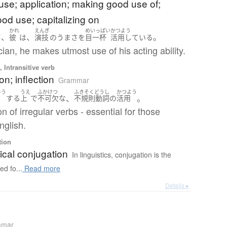
 use; application; making good use of;
ood use; capitalizing on
かれ
えんぎ
めいっぱい
かつよう
、
、
。
て
彼
は
演技
の
うま
さ
を
目一杯
活用
している
ician, he makes utmost use of his acting ability.
 Intransitive verb
on; inflection
Grammar
ゅう
うえ
ふかけつ
ふきそくどうし
かつよう
、
。
する
上
で
不可欠な
不規則動詞
の
活用
n of irregular verbs - essential for those
nglish.
tion
cal conjugation
In linguistics, conjugation is the
ed fo...
Read more
Details ▸
mmar