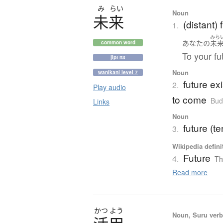
み
らい
Noun
未来
(distant) 
1.
みら
あなた
の
未
common word
To your fu
jlpt n3
Noun
wanikani level 7
future ex
2.
Play audio
to come
Bud
Links
Noun
future (t
3.
Wikipedia defini
Future
4.
Th
Read more
かつ
よう
Noun, Suru verb,