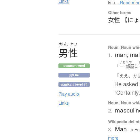
Links
is u...
Read mor
Other forms
女性 【に
だん
せい
Noun, Noun which
男性
man; ma
1.
いち
へや
「
一
部屋
に
common word
「
、
jlpt n4
ええ
か
He asked 
wanikani level 14
"Certainly
Play audio
Links
Noun, Noun which
masculin
2.
Wikipedia defini
Man
3.
In En
more