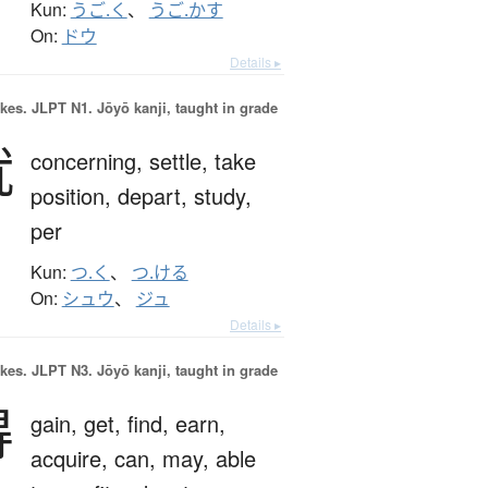
Kun:
うご.く
、
うご.かす
On:
ドウ
Details ▸
okes.
JLPT N1. Jōyō kanji, taught in grade
就
concerning,
settle,
take
position,
depart,
study,
per
Kun:
つ.く
、
つ.ける
On:
シュウ
、
ジュ
Details ▸
okes.
JLPT N3. Jōyō kanji, taught in grade
得
gain,
get,
find,
earn,
acquire,
can,
may,
able