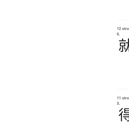
12 str
6.
11 str
5.