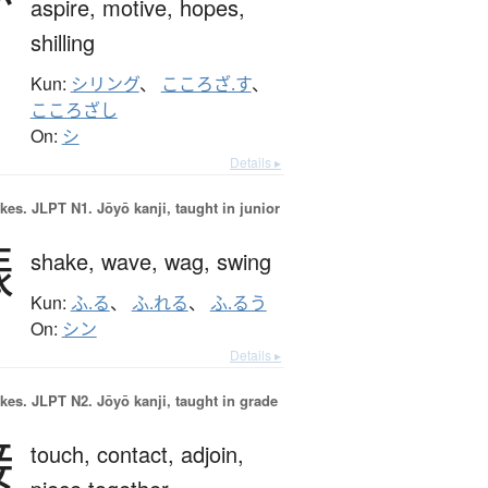
aspire,
motive,
hopes,
shilling
Kun:
シリング
、
こころざ.す
、
こころざし
On:
シ
Details ▸
okes.
JLPT N1. Jōyō kanji, taught in junior
振
shake,
wave,
wag,
swing
Kun:
ふ.る
、
ふ.れる
、
ふ.るう
On:
シン
Details ▸
okes.
JLPT N2. Jōyō kanji, taught in grade
接
touch,
contact,
adjoin,