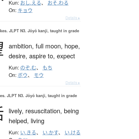
Kun:
おし.える
、
おそ.わる
On:
キョウ
Details ▸
okes.
JLPT N3. Jōyō kanji, taught in grade
望
ambition,
full moon,
hope,
desire,
aspire to,
expect
Kun:
のぞ.む
、
もち
On:
ボウ
、
モウ
Details ▸
es.
JLPT N3. Jōyō kanji, taught in grade
活
lively,
resuscitation,
being
helped,
living
Kun:
い.きる
、
い.かす
、
い.ける