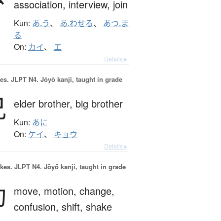
association,
interview,
join
Kun:
あ.う
、
あ.わせる
、
あつ.ま
る
On:
カイ
、
エ
Details ▸
es.
JLPT N4. Jōyō kanji, taught in grade
兄
elder brother,
big brother
Kun:
あに
On:
ケイ
、
キョウ
Details ▸
okes.
JLPT N4. Jōyō kanji, taught in grade
動
move,
motion,
change,
confusion,
shift,
shake