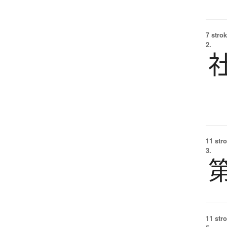
7 strok
2.
11 str
3.
11 str