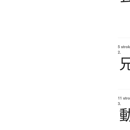
5 strok
2.
11 str
3.