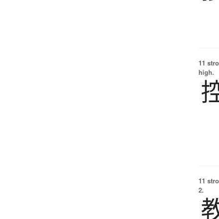
11 str
high.
11 str
2.