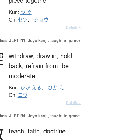
piece together
Kun:
つ.ぐ
On:
セツ
、
ショウ
Details ▸
okes.
JLPT N1. Jōyō kanji, taught in junior
控
withdraw,
draw in,
hold
back,
refrain from,
be
moderate
Kun:
ひか.える
、
ひか.え
On:
コウ
Details ▸
okes.
JLPT N4. Jōyō kanji, taught in grade
教
teach,
faith,
doctrine