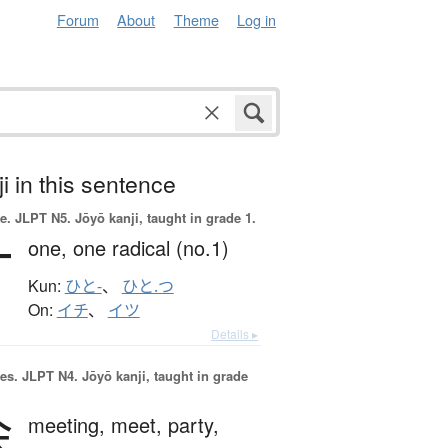
Forum
About
Theme
Log in
i in this sentence
e.
JLPT N5. Jōyō kanji, taught in grade 1.
一
one,
one radical (no.1)
Kun:
ひと-
、
ひと.つ
On:
イチ
、
イツ
Details ▸
es.
JLPT N4. Jōyō kanji, taught in grade
会
meeting,
meet,
party,