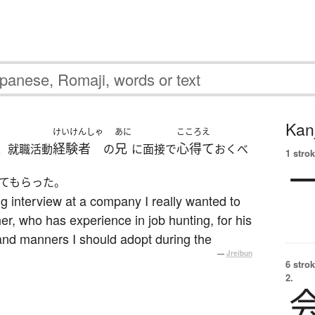
Kanj
けいけんしゃ
あに
こころえ
経験者
兄
心得て
、就職活動
の
に面接で
おくべ
1 strok
てもらった。
g interview at a company I really wanted to
her, who has experience in job hunting, for his
and manners I should adopt during the
—
Jreibun
6 strok
2.