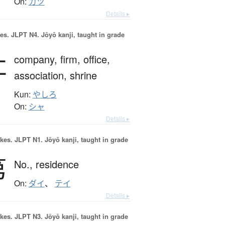
On:
カツ
Details ▸
es.
JLPT N4. Jōyō kanji, taught in grade
社
company,
firm,
office,
association,
shrine
Kun:
やしろ
On:
シャ
Details ▸
okes.
JLPT N1. Jōyō kanji, taught in grade
第
No.,
residence
On:
ダイ
、
テイ
Details ▸
okes.
JLPT N3. Jōyō kanji, taught in grade