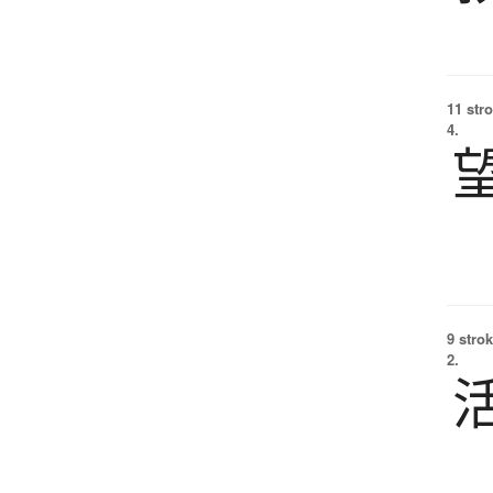
11 str
4.
9 strok
2.