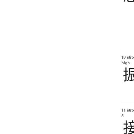
10 str
high.
11 str
5.