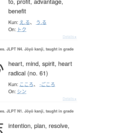
to,
profit,
advantage,
benefit
Kun:
え.る
、
う.る
On:
トク
Details ▸
es.
JLPT N4. Jōyō kanji, taught in grade
心
heart,
mind,
spirit,
heart
radical (no. 61)
Kun:
こころ
、
-ごころ
On:
シン
Details ▸
es.
JLPT N1. Jōyō kanji, taught in grade
志
intention,
plan,
resolve,