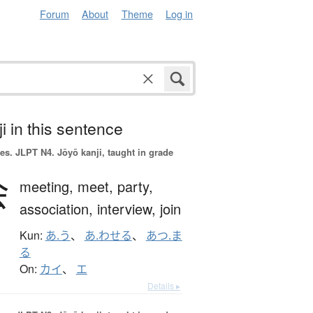
Forum
About
Theme
Log in
i in this sentence
es.
JLPT N4. Jōyō kanji, taught in grade
会
meeting,
meet,
party,
association,
interview,
join
Kun:
あ.う
、
あ.わせる
、
あつ.ま
る
On:
カイ
、
エ
Details ▸