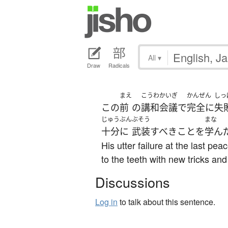
All
▾
Draw
Radicals
まえ
こうわかいぎ
かんぜん
しっ
この
前
の
講和会議
で
完全に
失
じゅうぶん
ぶそう
まな
十分に
武装
すべき
こと
を
学ん
His utter failure at the last p
to the teeth with new tricks and 
Discussions
Log in
to talk about this sentence.