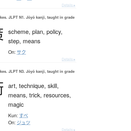
Details ▸
okes.
JLPT N1. Jōyō kanji, taught in grade
策
scheme,
plan,
policy,
step,
means
On:
サク
Details ▸
okes.
JLPT N3. Jōyō kanji, taught in grade
術
art,
technique,
skill,
means,
trick,
resources,
magic
Kun:
すべ
On:
ジュツ
Details ▸