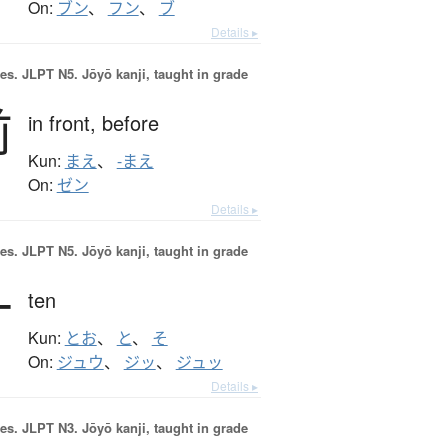
On:
ブン
、
フン
、
ブ
Details ▸
es.
JLPT N5. Jōyō kanji, taught in grade
前
in front,
before
Kun:
まえ
、
-まえ
On:
ゼン
Details ▸
es.
JLPT N5. Jōyō kanji, taught in grade
十
ten
Kun:
とお
、
と
、
そ
On:
ジュウ
、
ジッ
、
ジュッ
Details ▸
es.
JLPT N3. Jōyō kanji, taught in grade