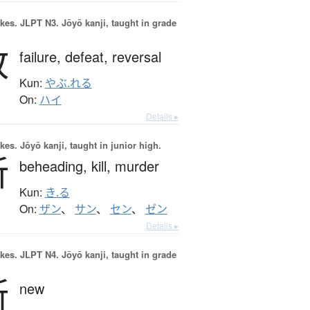
okes.
JLPT N3. Jōyō kanji, taught in grade
敗
failure,
defeat,
reversal
Kun:
やぶ.れる
On:
ハイ
Details ▸
okes.
Jōyō kanji, taught in junior high.
斬
beheading,
kill,
murder
Kun:
き.る
On:
ザン
、
サン
、
セン
、
ゼン
Details ▸
okes.
JLPT N4. Jōyō kanji, taught in grade
新
new