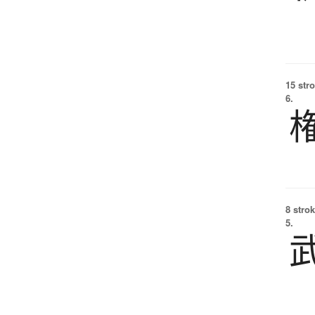
15 str
6.
8 strok
5.