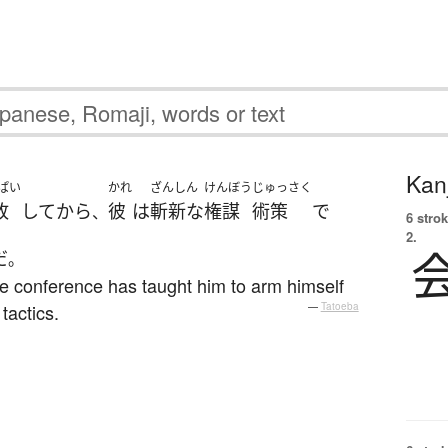
Kanj
ぱい
かれ
ざんしん
けんぼう
じゅっさく
敗
して
から
彼
は
斬新な
権謀
術策
で
、
6 strok
2.
だ
。
eace conference has taught him to arm himself
tactics.
—
Tatoeba