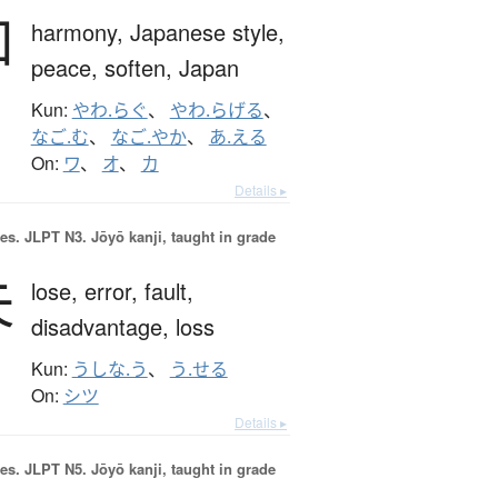
和
harmony,
Japanese style,
peace,
soften,
Japan
Kun:
やわ.らぐ
、
やわ.らげる
、
なご.む
、
なご.やか
、
あ.える
On:
ワ
、
オ
、
カ
Details ▸
es.
JLPT N3. Jōyō kanji, taught in grade
失
lose,
error,
fault,
disadvantage,
loss
Kun:
うしな.う
、
う.せる
On:
シツ
Details ▸
es.
JLPT N5. Jōyō kanji, taught in grade