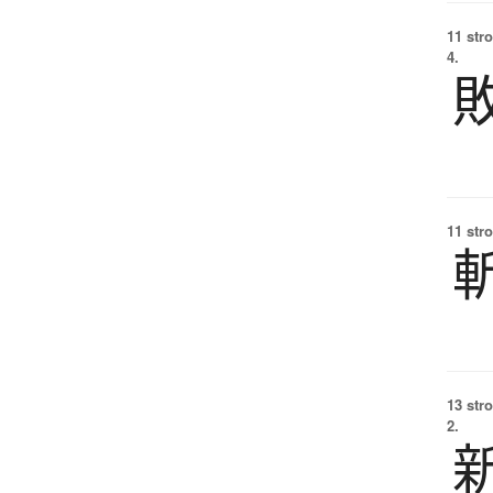
11 str
4.
11 str
13 str
2.