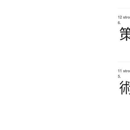
12 str
6.
11 str
5.