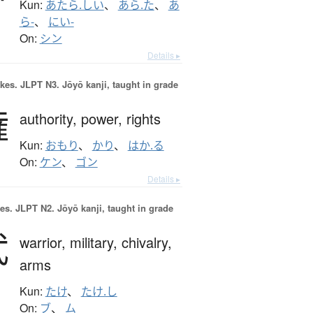
Kun:
あたら.しい
、
あら.た
、
あ
ら-
、
にい-
On:
シン
Details ▸
okes.
JLPT N3. Jōyō kanji, taught in grade
権
authority,
power,
rights
Kun:
おもり
、
かり
、
はか.る
On:
ケン
、
ゴン
Details ▸
es.
JLPT N2. Jōyō kanji, taught in grade
武
warrior,
military,
chivalry,
arms
Kun:
たけ
、
たけ.し
On:
ブ
、
ム