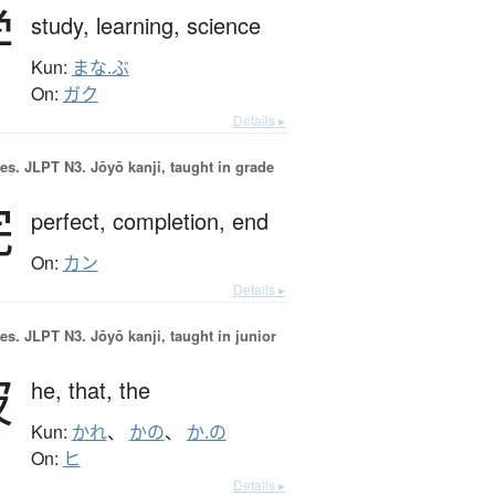
学
study,
learning,
science
Kun:
まな.ぶ
On:
ガク
Details ▸
es.
JLPT N3. Jōyō kanji, taught in grade
完
perfect,
completion,
end
On:
カン
Details ▸
es.
JLPT N3. Jōyō kanji, taught in junior
彼
he,
that,
the
Kun:
かれ
、
かの
、
か.の
On:
ヒ
Details ▸