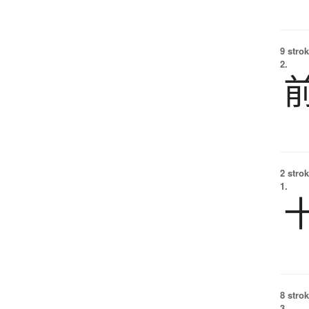
9 strok
2.
2 strok
1.
8 strok
3.