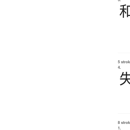
5 strok
4.
8 strok
1.