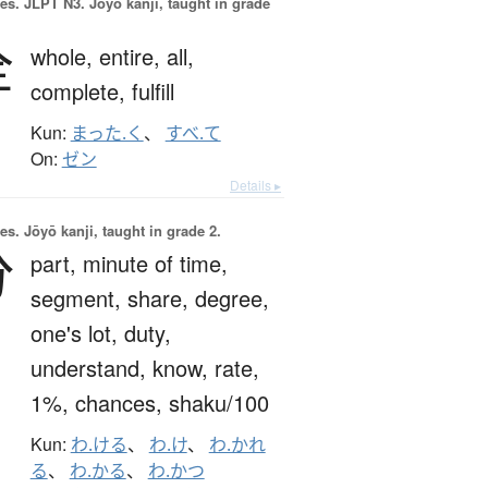
es.
JLPT N3. Jōyō kanji, taught in grade
全
whole,
entire,
all,
complete,
fulfill
Kun:
まった.く
、
すべ.て
On:
ゼン
Details ▸
es.
Jōyō kanji, taught in grade 2.
分
part,
minute of time,
segment,
share,
degree,
one's lot,
duty,
understand,
know,
rate,
1%,
chances,
shaku/100
Kun:
わ.ける
、
わ.け
、
わ.かれ
る
、
わ.かる
、
わ.かつ