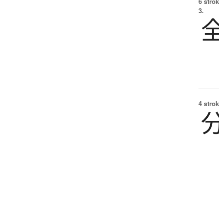
6 strok
3.
4 strok