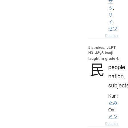
サ
ツ
、
サ
イ
、
セツ
Details ▸
5 strokes.
JLPT
N3. Jōyō kanji,
taught in grade 4.
民
people,
nation,
subject
Kun:
たみ
On:
ミン
Details ▸