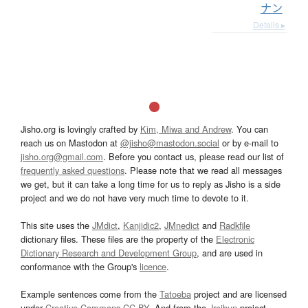
ナン
Details ▸
Jisho.org is lovingly crafted by
Kim, Miwa and Andrew
. You can
reach us on Mastodon at
@jisho@mastodon.social
or by e-mail to
jisho.org@gmail.com
. Before you contact us, please read our list of
frequently asked questions
. Please note that we read all messages
we get, but it can take a long time for us to reply as Jisho is a side
project and we do not have very much time to devote to it.
This site uses the
JMdict
,
Kanjidic2
,
JMnedict
and
Radkfile
dictionary files. These files are the property of the
Electronic
Dictionary Research and Development Group
, and are used in
conformance with the Group's
licence
.
Example sentences come from the
Tatoeba
project and are licensed
under
Creative Commons CC-BY
. And from the
Jreibun
project.