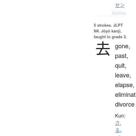
セン
Details ▸
5 strokes.
JLPT
N4. Jōyō kanji,
taught in grade 3.
去
gone,
past,
quit,
leave,
elapse,
eliminat
divorce
Kun:
さ.
る
、