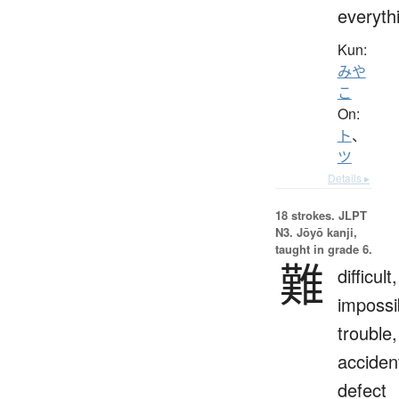
everyth
Kun:
みや
こ
On:
ト
、
ツ
Details ▸
18 strokes.
JLPT
N3. Jōyō kanji,
taught in grade 6.
難
difficult,
impossi
trouble,
acciden
defect