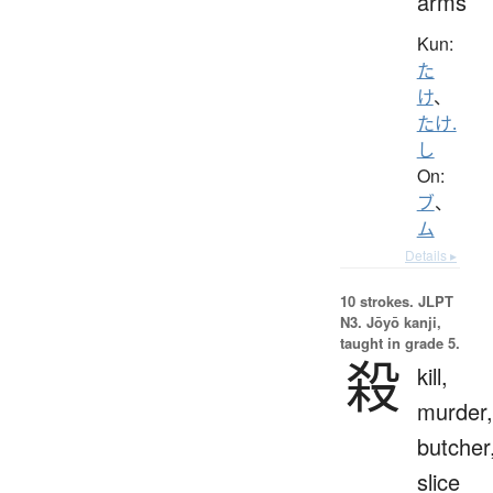
arms
Kun:
た
け
、
たけ.
し
On:
ブ
、
ム
Details ▸
10 strokes.
JLPT
N3. Jōyō kanji,
taught in grade 5.
殺
kill,
murder,
butcher
slice