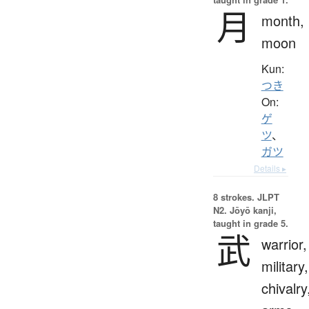
月
month,
moon
Kun:
つき
On:
ゲ
ツ
、
ガツ
Details ▸
8 strokes.
JLPT
N2. Jōyō kanji,
taught in grade 5.
武
warrior,
military,
chivalry