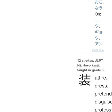
おこ.
なう
On:
コ
ウ
、
ギョ
ウ
、
アン
Details ▸
12 strokes.
JLPT
N2. Jōyō kanji,
taught in grade 6.
装
attire,
dress,
pretend
disguis
profess