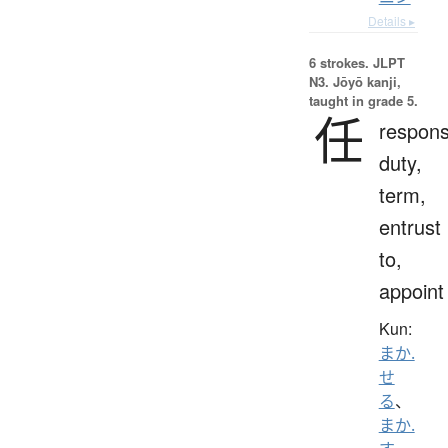
Details ▸
6 strokes.
JLPT
N3. Jōyō kanji,
taught in grade 5.
任
responsi
duty,
term,
entrust
to,
appoint
Kun:
まか.
せ
る
、
まか.