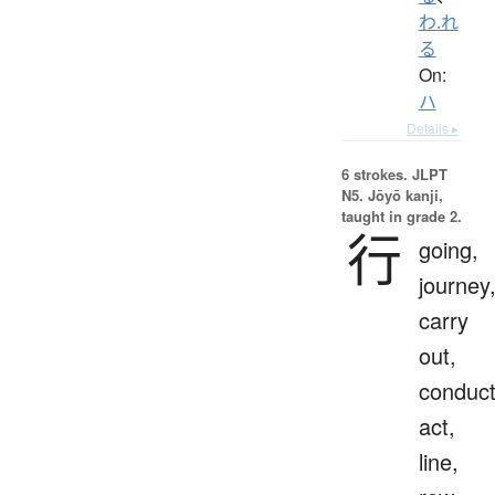
わ.れ
る
On:
ハ
Details ▸
6 strokes.
JLPT
N5. Jōyō kanji,
taught in grade 2.
行
going,
journey
carry
out,
conduct
act,
line,