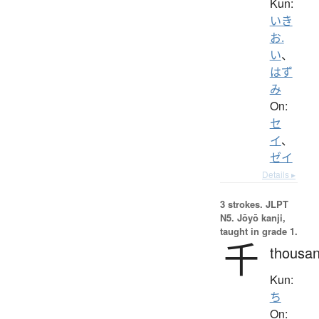
Kun:
いき
お.
い
、
はず
み
On:
セ
イ
、
ゼイ
Details ▸
3 strokes.
JLPT
N5. Jōyō kanji,
taught in grade 1.
千
thousa
Kun:
ち
On: