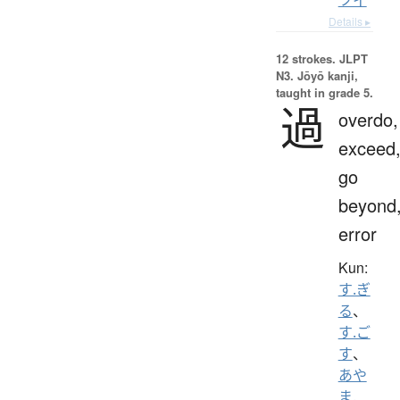
Details ▸
12 strokes.
JLPT
N3. Jōyō kanji,
taught in grade 5.
過
overdo,
exceed
go
beyond
error
Kun:
す.ぎ
る
、
す.ご
す
、
あや
ま.