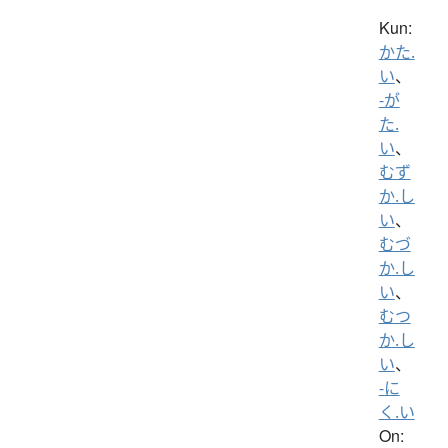
Kun:
かた.
い
、
-が
た.
い
、
むず
か.し
い
、
むづ
か.し
い
、
むつ
か.し
い
、
-に
く.い
On: