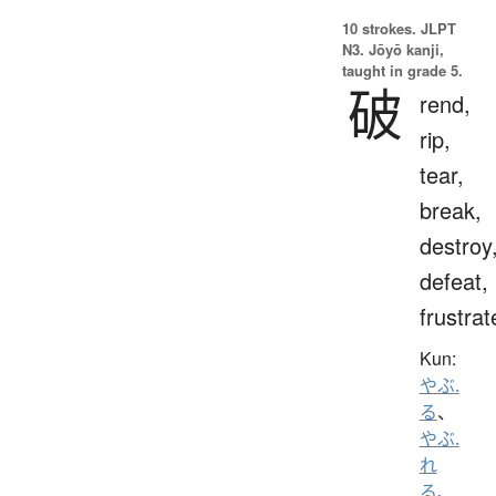
10 strokes.
JLPT
N3. Jōyō kanji,
taught in grade 5.
破
rend,
rip,
tear,
break,
destroy
defeat,
frustrat
Kun:
やぶ.
る
、
やぶ.
れ
る
、