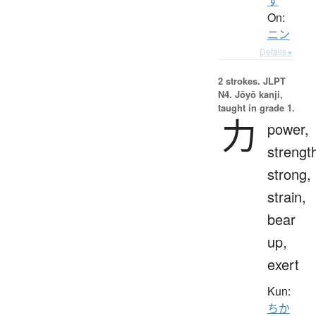
す
On:
ニン
Details ▸
2 strokes.
JLPT
N4. Jōyō kanji,
taught in grade 1.
力
power,
strengt
strong,
strain,
bear
up,
exert
Kun:
ちか