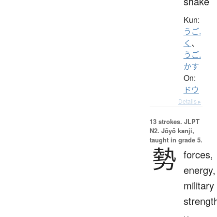
shake
Kun:
うご.
く
、
うご.
かす
On:
ドウ
Details ▸
13 strokes.
JLPT
N2. Jōyō kanji,
taught in grade 5.
勢
forces,
energy,
military
strengt