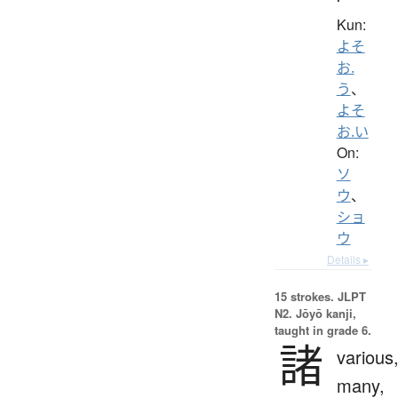
Kun:
よそ
お.
う
、
よそ
お.い
On:
ソ
ウ
、
ショ
ウ
Details ▸
15 strokes.
JLPT
N2. Jōyō kanji,
taught in grade 6.
諸
various
many,