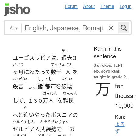
Forum
About
Theme
Log in
All
▾
Kanji in this
かこ
sentence
ユーゴスラビア
は
過去
、
３
かげつ
すうせん
にん
3 strokes.
JLPT
N5. Jōyō kanji,
ヶ月
にわたって
数千
人
を
taught in grade 2.
さつがい
しょ
とし
はかい
万
ten
殺害
し
諸
都市
を
破壊
、
ばんにん
なんみん
thousan
して
万人
を
難民
、１３０
10,000
お
へと
追いやった
ボスニア
の
Kun:
セルビアじん
ぶそう
せいりょく
よろ
セルビア人
武装
勢力
の
ず