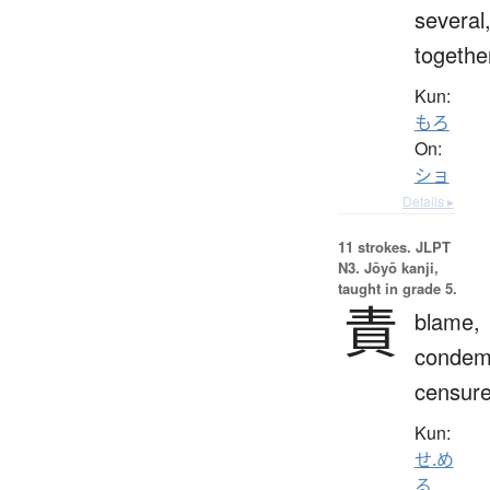
several
togethe
Kun:
もろ
On:
ショ
Details ▸
11 strokes.
JLPT
N3. Jōyō kanji,
taught in grade 5.
責
blame,
condem
censur
Kun:
せ.め
る