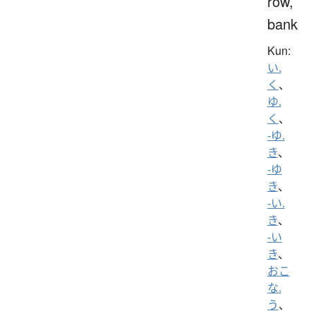
row,
bank
Kun:
い.
く
、
ゆ.
く
、
-ゆ.
き
、
-ゆ
き
、
-い.
き
、
-い
き
、
おこ
な.
う
、