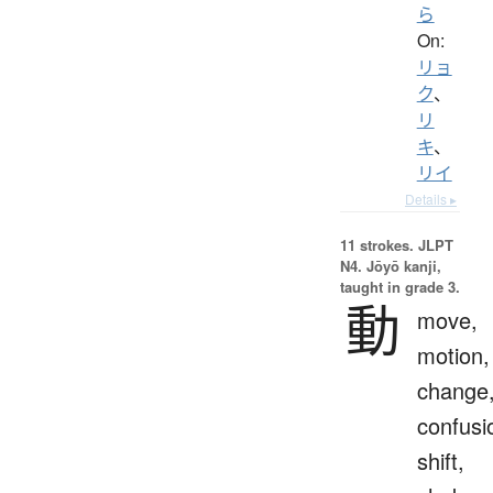
ら
On:
リョ
ク
、
リ
キ
、
リイ
Details ▸
11 strokes.
JLPT
N4. Jōyō kanji,
taught in grade 3.
動
move,
motion,
change
confusi
shift,