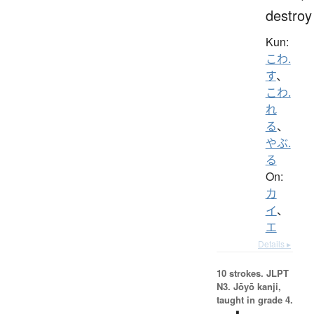
destroy
Kun:
こわ.
す
、
こわ.
れ
る
、
やぶ.
る
On:
カ
イ
、
エ
Details ▸
10 strokes.
JLPT
N3. Jōyō kanji,
taught in grade 4.