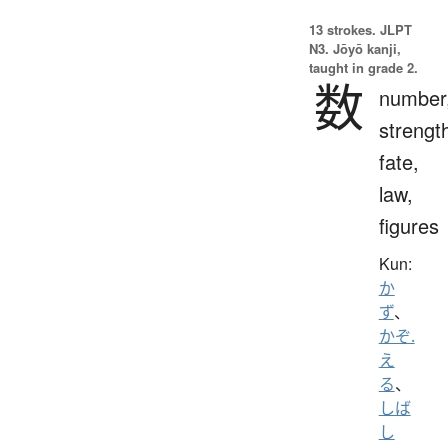
13 strokes.
JLPT
N3. Jōyō kanji,
taught in grade 2.
数
number
strengt
fate,
law,
figures
Kun:
か
ず
、
かぞ.
え
る
、
しば
し