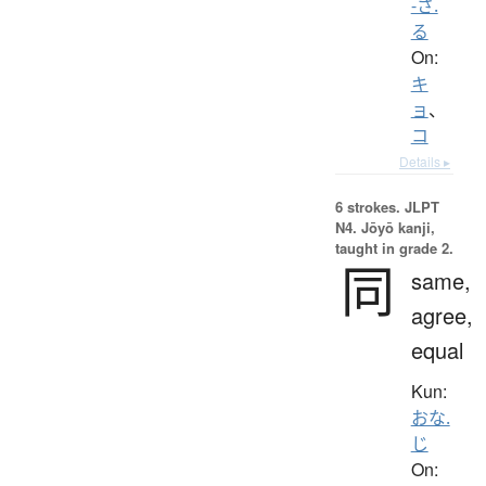
-さ.
る
On:
キ
ョ
、
コ
Details ▸
6 strokes.
JLPT
N4. Jōyō kanji,
taught in grade 2.
同
same,
agree,
equal
Kun:
おな.
じ
On: