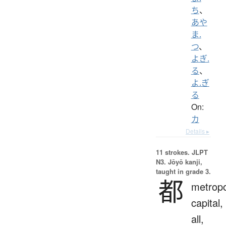
ち
、
あや
ま.
つ
、
よぎ.
る
、
よ.ぎ
る
On:
カ
Details ▸
11 strokes.
JLPT
N3. Jōyō kanji,
taught in grade 3.
都
metropo
capital,
all,