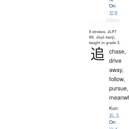
On:
セキ
Details ▸
9 strokes.
JLPT
N3. Jōyō kanji,
taught in grade 3.
追
chase,
drive
away,
follow,
pursue,
meanwh
Kun:
お.う
On:
ツイ