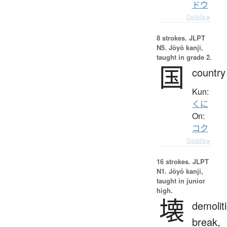
ドウ
Details ▸
8 strokes.
JLPT
N5. Jōyō kanji,
taught in grade 2.
国
country
Kun:
くに
On:
コク
Details ▸
16 strokes.
JLPT
N1. Jōyō kanji,
taught in junior
high.
壊
demolit
break,