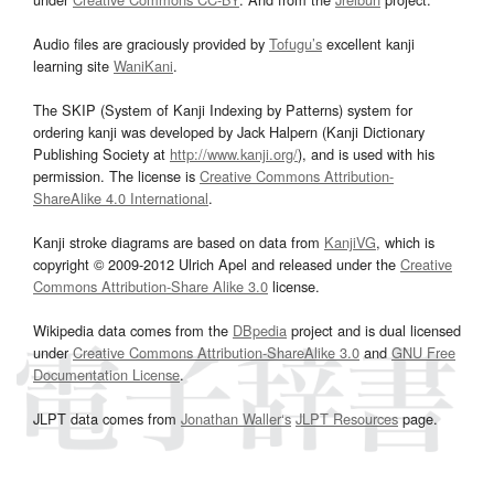
Audio files are graciously provided by
Tofugu’s
excellent kanji
learning site
WaniKani
.
The SKIP (System of Kanji Indexing by Patterns) system for
ordering kanji was developed by Jack Halpern (Kanji Dictionary
Publishing Society at
http://www.kanji.org/
), and is used with his
permission. The license is
Creative Commons Attribution-
ShareAlike 4.0 International
.
Kanji stroke diagrams are based on data from
KanjiVG
, which is
copyright © 2009-2012 Ulrich Apel and released under the
Creative
Commons Attribution-Share Alike 3.0
license.
Wikipedia data comes from the
DBpedia
project and is dual licensed
under
Creative Commons Attribution-ShareAlike 3.0
and
GNU Free
Documentation License
.
JLPT data comes from
Jonathan Waller‘s
JLPT Resources
page.