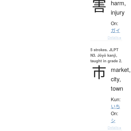
害
harm,
injury
On:
ガイ
Details ▸
5 strokes.
JLPT
N3. Jōyō kanji,
taught in grade 2.
市
market,
city,
town
Kun:
いち
On:
シ
Details ▸