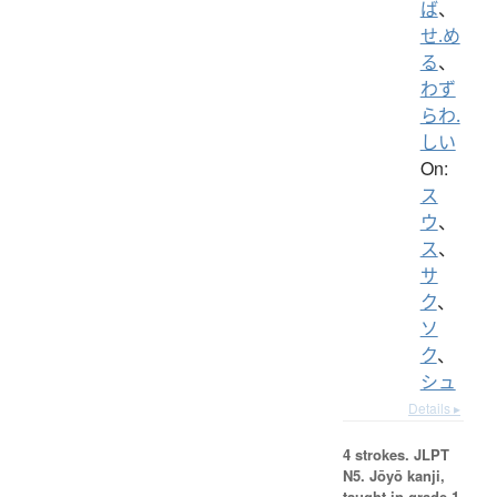
ば
、
せ.め
る
、
わず
らわ.
しい
On:
ス
ウ
、
ス
、
サ
ク
、
ソ
ク
、
シュ
Details ▸
4 strokes.
JLPT
N5. Jōyō kanji,
taught in grade 1.