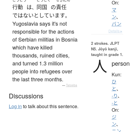
こうどう
どうこく
せきにん
On:
行動
は
同国
の
責任
、
マ
ではない
としています
。
ン
、
Yugoslavia says it's not
バン
responsible for the actions
Details ▸
of Serbian militias in Bosnia
2 strokes.
JLPT
which have killed
N5. Jōyō kanji,
thousands, ruined cities,
taught in grade 1.
人
person
and turned 1.3 million
people into refugees over
Kun:
the last three months.
ひ
—
Tatoeba
と
、
Discussions
-り
、
-と
Log in
to talk about this sentence.
On:
ジ
ン
、
ニン