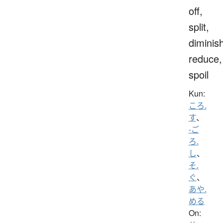
off,
split,
diminis
reduce,
spoil
Kun:
ころ.
す
、
-ご
ろ.
し
、
そ.
ぐ
、
あや.
める
On: