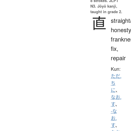
8 strokes.
JLPT
N3. Jōyō kanji,
taught in grade 2.
直
straigh
honesty
frankne
fix,
repair
Kun:
ただ.
ち
に
、
なお.
す
、
-な
お.
す
、