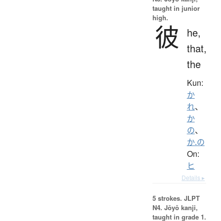
taught in junior
high.
彼
he,
that,
the
Kun:
か
れ
、
か
の
、
か.の
On:
ヒ
Details ▸
5 strokes.
JLPT
N4. Jōyō kanji,
taught in grade 1.