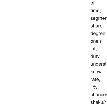
of
time,
segmen
share,
degree,
one's
lot,
duty,
underst
know,
rate,
1%,
chance
shaku/