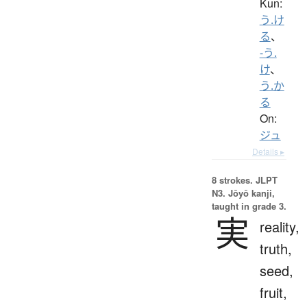
Kun:
う.け
る
、
-う.
け
、
う.か
る
On:
ジュ
Details ▸
8 strokes.
JLPT
N3. Jōyō kanji,
taught in grade 3.
実
reality,
truth,
seed,
fruit,