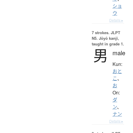
ショ
ウ
Details ▸
7 strokes.
JLPT
N5. Jōyō kanji,
taught in grade 1.
男
male
Kun:
おと
こ
、
お
On:
ダ
ン
、
ナン
Details ▸