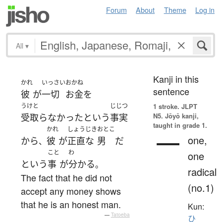
Forum
About
Theme
Log in
All
▾
Kanji in this
かれ
いっさい
おかね
sentence
彼
が
一切
お金
を
うけと
じじつ
1 stroke.
JLPT
N5. Jōyō kanji,
受取らなかった
という
事実
taught in grade 1.
かれ
しょうじき
おとこ
一
one,
から
彼
が
正直な
男
だ
、
こと
わ
one
という
事
が
分かる
。
radical
The fact that he did not
(no.1)
accept any money shows
that he is an honest man.
Kun:
—
Tatoeba
ひ