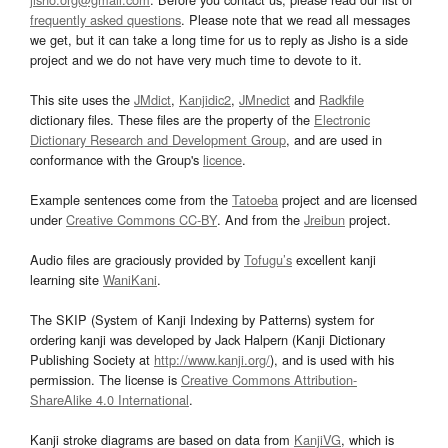
frequently asked questions
. Please note that we read all messages
we get, but it can take a long time for us to reply as Jisho is a side
project and we do not have very much time to devote to it.
This site uses the
JMdict
,
Kanjidic2
,
JMnedict
and
Radkfile
dictionary files. These files are the property of the
Electronic
Dictionary Research and Development Group
, and are used in
conformance with the Group's
licence
.
Example sentences come from the
Tatoeba
project and are licensed
under
Creative Commons CC-BY
. And from the
Jreibun
project.
Audio files are graciously provided by
Tofugu’s
excellent kanji
learning site
WaniKani
.
The SKIP (System of Kanji Indexing by Patterns) system for
ordering kanji was developed by Jack Halpern (Kanji Dictionary
Publishing Society at
http://www.kanji.org/
), and is used with his
permission. The license is
Creative Commons Attribution-
ShareAlike 4.0 International
.
Kanji stroke diagrams are based on data from
KanjiVG
, which is