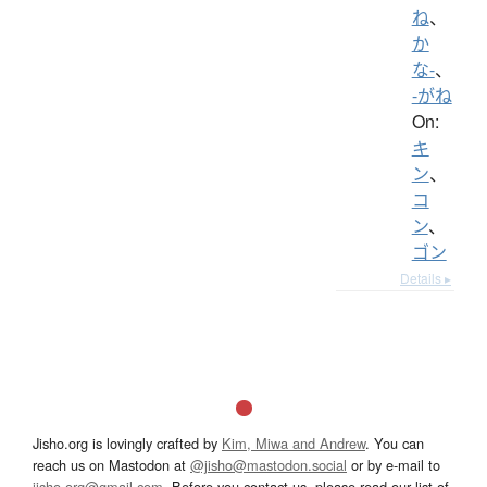
ね
、
か
な-
、
-がね
On:
キ
ン
、
コ
ン
、
ゴン
Details ▸
Jisho.org is lovingly crafted by
Kim, Miwa and Andrew
. You can
reach us on Mastodon at
@jisho@mastodon.social
or by e-mail to
jisho.org@gmail.com
. Before you contact us, please read our list of