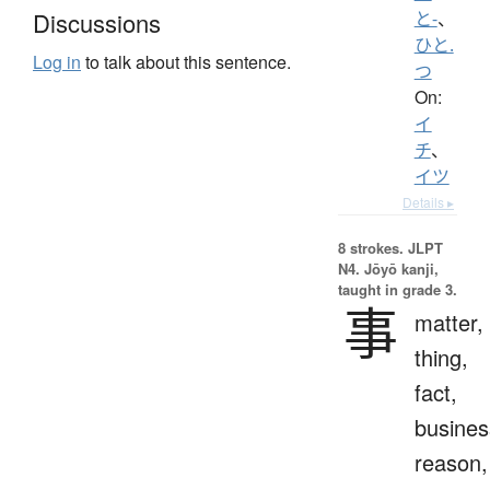
Discussions
と-
、
ひと.
Log in
to talk about this sentence.
つ
On:
イ
チ
、
イツ
Details ▸
8 strokes.
JLPT
N4. Jōyō kanji,
taught in grade 3.
事
matter,
thing,
fact,
busines
reason,