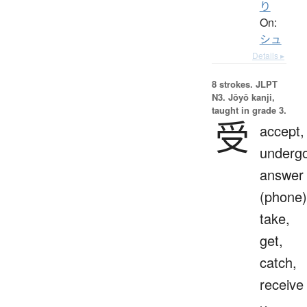
り
On:
シュ
Details ▸
8 strokes.
JLPT
N3. Jōyō kanji,
taught in grade 3.
受
accept,
undergo
answer
(phone)
take,
get,
catch,
receive