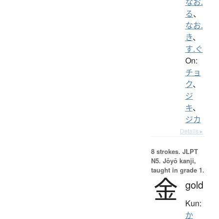
なお.
る
、
なお.
き
、
す.ぐ
On:
チョ
ク
、
ジ
キ
、
ジカ
Details ▸
8 strokes.
JLPT
N5. Jōyō kanji,
taught in grade 1.
金
gold
Kun:
か