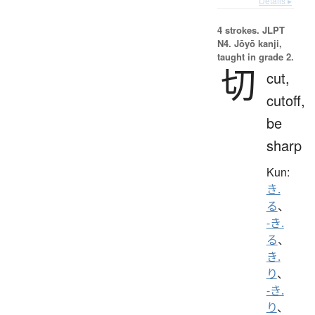
Details ▸
4 strokes.
JLPT
N4. Jōyō kanji,
taught in grade 2.
切
cut,
cutoff,
be
sharp
Kun:
き.
る
、
-き.
る
、
き.
り
、
-き.
り
、