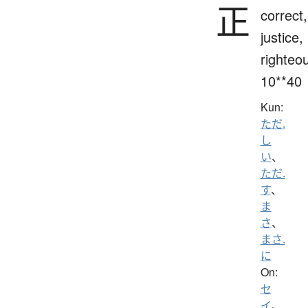
正
correct,
justice,
righteo
10**40
Kun:
ただ.
し
い
、
ただ.
す
、
ま
さ
、
まさ.
に
On:
セ
イ
、