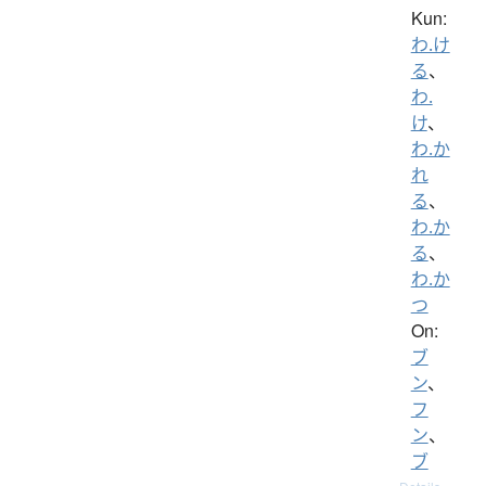
Kun:
わ.け
る
、
わ.
け
、
わ.か
れ
る
、
わ.か
る
、
わ.か
つ
On:
ブ
ン
、
フ
ン
、
ブ