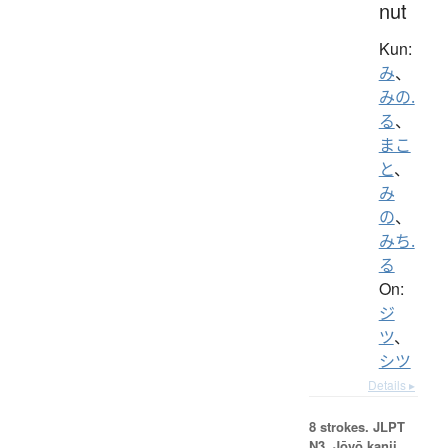
nut
Kun:
み
、
みの.
る
、
まこ
と
、
み
の
、
みち.
る
On:
ジ
ツ
、
シツ
Details ▸
8 strokes.
JLPT
N3. Jōyō kanji,