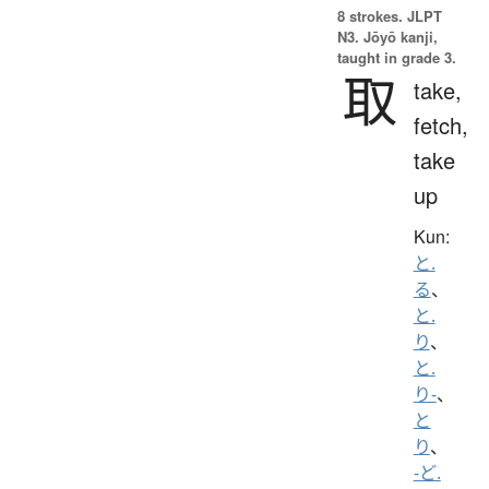
8 strokes.
JLPT
N3. Jōyō kanji,
taught in grade 3.
取
take,
fetch,
take
up
Kun:
と.
る
、
と.
り
、
と.
り-
、
と
り
、
-ど.