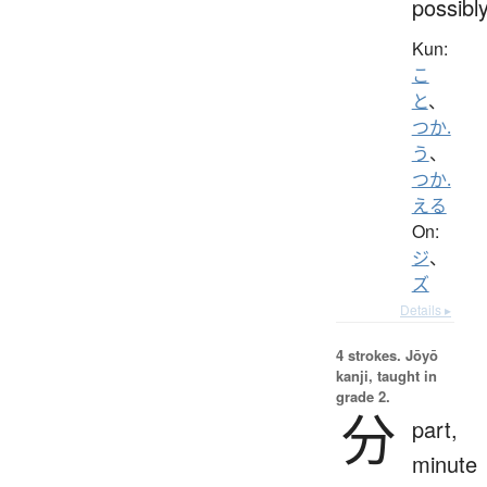
possibl
Kun:
こ
と
、
つか.
う
、
つか.
える
On:
ジ
、
ズ
Details ▸
4 strokes.
Jōyō
kanji, taught in
grade 2.
分
part,
minute