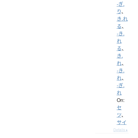
-ぎ.
り
、
き.れ
る
、
-き.
れ
る
、
き.
れ
、
-き.
れ
、
-ぎ.
れ
On:
セ
ツ
、
サイ
Details ▸